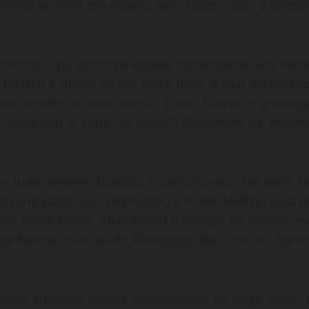
treino ao time em Atibaia, sem saber o que a direçã
o técnica) no resort de Atibaia comandando um trein
écnico é tirado de um outro time, e saiu apressado
ra “render” a outra turma. Como Dorival Jr e equip
e dividiram a sopa no jantar? Ocuparam os mesm
dar tudo, mesmo durante o campeonato, faz parte d
do contratado outro treinador, é HUMILHANTE, falta d
ster” Paulo Sousa, abandonou a seleção da Polônia e
l ganhar os milhões do Flamengo, deu com os burro
cia vitoriosa (quase coincidência) de Jorge Jesus, 