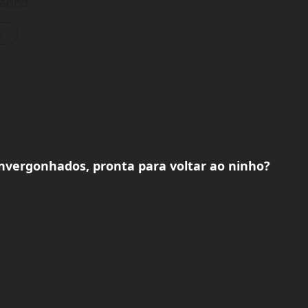
oaded.
s
 Envergonhados, pronta para voltar ao ninho?