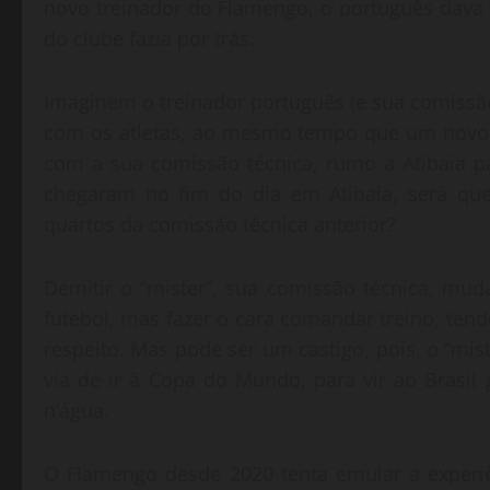
novo treinador do Flamengo, o português dava 
do clube fazia por trás.
Imaginem o treinador português (e sua comissã
com os atletas, ao mesmo tempo que um novo t
com a sua comissão técnica, rumo a Atibaia pa
chegaram no fim do dia em Atibaia, será qu
quartos da comissão técnica anterior?
Demitir o “mister”, sua comissão técnica, mu
futebol, mas fazer o cara comandar treino, ten
respeito. Mas pode ser um castigo, pois, o “mi
via de ir à Copa do Mundo, para vir ao Brasi
n’água.
O Flamengo desde 2020 tenta emular a experiên