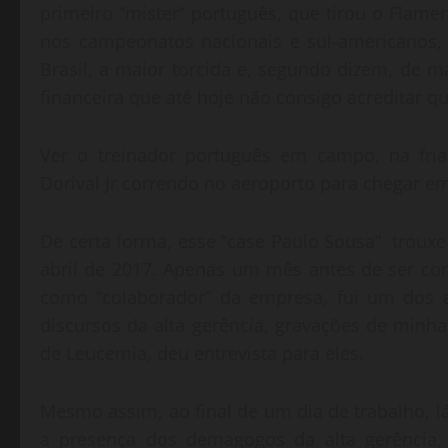
primeiro “mister” português, que tirou o Flam
nos campeonatos nacionais e sul-americanos,
Brasil, a maior torcida e, segundo dizem, de 
financeira que até hoje não consigo acreditar qu
Ver o treinador português em campo, na fria
Dorival Jr correndo no aeroporto para chegar em
De certa forma, esse “case Paulo Sousa” trou
abril de 2017. Apenas um mês antes de ser co
como “colaborador” da empresa, fui um dos 
discursos da alta gerência, gravações de minh
de Leucemia, deu entrevista para eles.
Mesmo assim, ao final de um dia de trabalho, l
a presença dos demagogos da alta gerênci