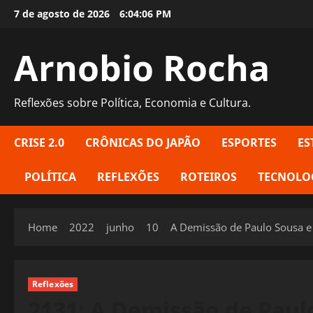
Skip
7 de agosto de 2026
6:04:08 PM
to
content
Arnobio Rocha
Reflexões sobre Política, Economia e Cultura.
CRISE 2.0
CRÔNICAS DO JAPÃO
ESPORTES
ES
POLÍTICA
REFLEXÕES
ROTEIROS
TECNOLO
Home
2022
junho
10
A Demissão de Paulo Sousa e 
Reflexões
2131: A Demissão de Paulo