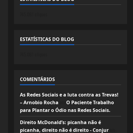
745.061 cliques
ESTATÍSTICAS DO BLOG
745.061 cliques
COMENTÁRIOS
As Redes Sociais e a luta contra as Trevas!
em
– Arnobio Rocha
O Paciente Trabalho
para Plantar o Ódio nas Redes Sociais.
Direito McDonald’s: picanha não é
em
picanha, direito não é direito - Conjur