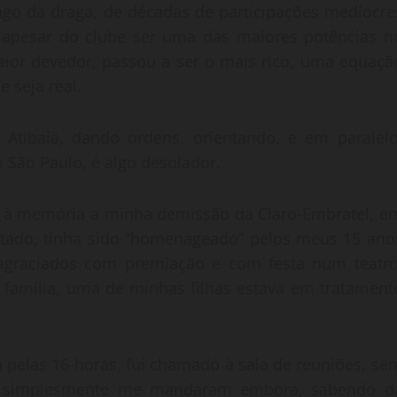
engo da draga, de décadas de participações medíocre
 apesar do clube ser uma das maiores potências n
maior devedor, passou a ser o mais rico, uma equaçã
e seja real.
 Atibaia, dando ordens, orientando, e em paralelo
 São Paulo, é algo desolador.
xe à memória a minha demissão da Claro-Embratel, e
rtado, tinha sido “homenageado” pelos meus 15 ano
agraciados com premiação e com festa num teatro
a família, uma de minhas filhas estava em tratament
á pelas 16 horas, fui chamado à sala de reuniões, se
a, simplesmente me mandaram embora, sabendo d