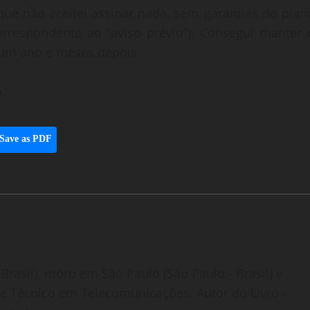
que não aceitei assinar nada, sem garantias do plan
orrespondente ao “aviso prévio”), Consegui manter 
, um ano e meses depois.
m.
Save as PDF
Brasil), moro em São Paulo (São Paulo - Brasil) e
o e Técnico em Telecomunicações. Autor do Livro -