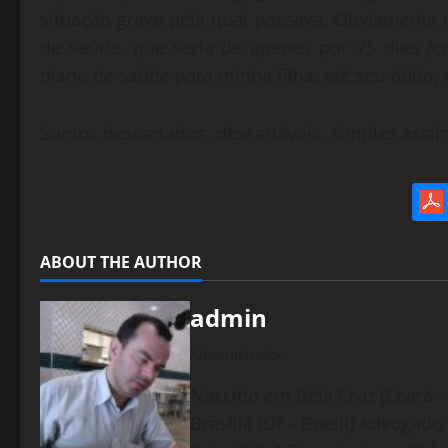
situação grave pela qual passava. Obviamente 
de saúde, que seria de apenas por 75 dias (c
plano de saúde para minha filha, até seu óbito
Somos descartados, descartáveis, simples assi
ABOUT THE AUTHOR
admin
Administrator
Nascido em Bela Cruz (Ceará - 
Brasília (DF - Brasil) Advogad