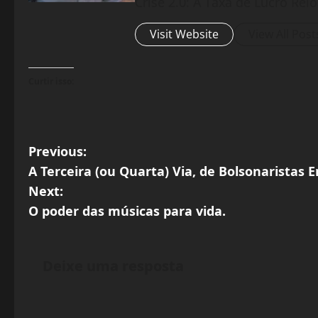
Crise 2.0: A Taxa de Lucro Rel
Visit Website
View All Post
Curtir isso:
P
Previous:
A Terceira (ou Quarta) Via, de Bolsonaristas
o
Next:
s
O poder das músicas para vida.
t
Deixe uma resposta
n
a