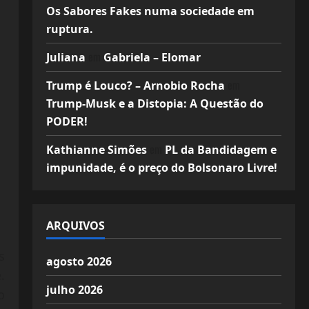
Os Sabores Fakes numa sociedade em
ruptura.
em
Juliana
Gabriela – Elomar
em
Trump é Louco? – Arnobio Rocha
Trump-Musk e a Distopia: A Questão do
PODER!
em
Kathianne Simões
PL da Bandidagem e
impunidade, é o preço do Bolsonaro Livre!
ARQUIVOS
s
agosto 2026
.
julho 2026
o