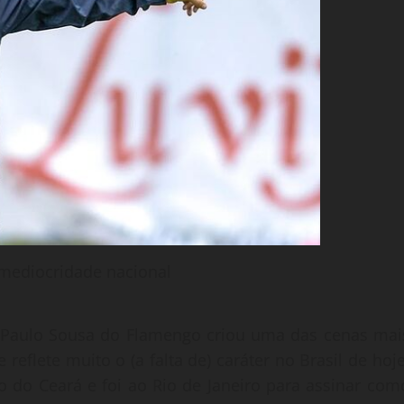
 mediocridade nacional
s Paulo Sousa do Flamengo criou uma das cenas mai
reflete muito o (a falta de) caráter no Brasil de hoje
 do Ceará e foi ao Rio de Janeiro para assinar com