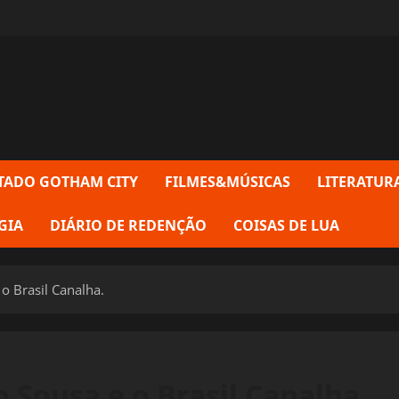
TADO GOTHAM CITY
FILMES&MÚSICAS
LITERATUR
GIA
DIÁRIO DE REDENÇÃO
COISAS DE LUA
o Brasil Canalha.
 Sousa e o Brasil Canalha.