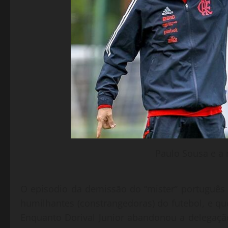
Paulo Sousa e a
O episodio da demissão do “mister” portuguê
humilhantes (constrangedoras) do futebol, e que 
Enquanto Dorival Junior abandonou a delegação