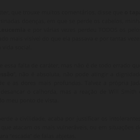
tter, que trouxe muitos comentários, disse que
o tap
erminadas doenças, em que se perde os cabelos, minh
Leucemia
e por várias vezes perdeu TODOS os pelo
ado mais visível do que ela passava e por tantas veze
vida social.
ve essa falta de caráter, mas não é de todo errado qu
essão
“, não é absoluta, não pode atingir a dignidad
de e as dores mais profundas. Talvez a própria Jad
 desancar o calhorda, mas a reação de Will Smith 
do meu ponto de vista.
de a civilidade, acaba por justificar os intolerantes
s que atacam os mais vulneráveis, ou em situações d
ra “escada” de falas abjetas.