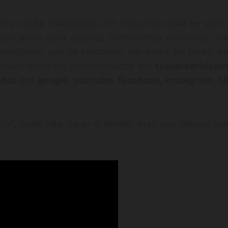
 noção civilizatória, um indicativo pode ter sido 
 deu palco para aqueles sentimentos primitivos, da
 homofóbicas, que se contavam em mesa de bares, e
 esses seres vis, transformados em
subcelebridade
ados
por
google, youtube, facebook, instagram, ti
dio”, pode não parar o bonde, mas que deixou se