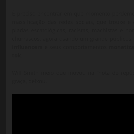
É preciso encontrar em que momento perdemos a
massificação das redes sociais, que trouxe e
piadas escatológicas, racistas, machistas e
churrascos, agora usando um grande públicos,
influencers
e seus comportamentos
monetiz
tok
.
Will Smith meio que inovou na “nota de repú
graça, deixou.