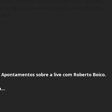
Brasil), moro em São Paulo (São Paulo - Brasil) e
o e Técnico em Telecomunicações. Autor do Livro -
oaded.
s
 Apontamentos sobre a live com Roberto Boico.
ra…