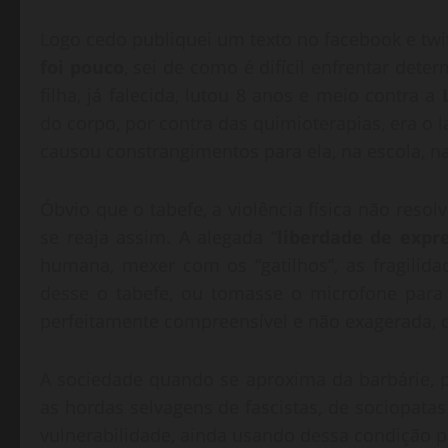
Logo cedo publiquei um texto no facebook e twi
foi pouco
, sei de como é difícil enfrentar det
filha, já falecida, lutou 8 anos e meio contra a
do corpo, por contra das quimioterapias, era o l
causou constrangimentos para ela, na escola, na 
Óbvio que o tabefe, a violência física não resol
se reaja assim. A alegada “
liberdade de expr
humana, mexer com os “gatilhos”, as fragilida
desse o tabefe, ou tomasse o microfone para
perfeitamente compreensível e não exagerada, 
A sociedade quando se aproxima da barbárie, per
as hordas selvagens de fascistas, de sociopata
vulnerabilidade, ainda usando dessa condição pa