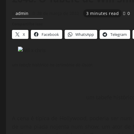
admin
28 de março de 2022
3 minutes read
0
Compartilhe isso:
X
Facebook
WhatsApp
Telegram
um tabefe histórico na cerimônia do Oscar.
um tabefe históric
A cena é típica de Hollywood, poderia ser num
de uma piada nojenta num show, um ator de f