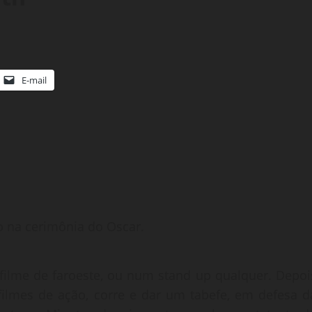
E-mail
o na cerimônia do Oscar.
 filme de faroeste, ou num stand up qualquer. Depoi
ilmes de ação, corre e dar um tabefe, em defesa d