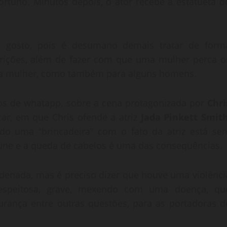
rtuno. Minutos depois, o ator recebe a estatueta d
gosto, pois é desumano demais tratar de form
rições, além de fazer com que uma mulher perca o
ma mulher, como também para alguns homens.
pos de whatapp, sobre a cena protagonizada por
Chri
ar, em que Chris ofende a atriz
Jada Pinkett Smit
do uma “brincadeira” com o fato da atriz está se
une e a queda de cabelos é uma das consequências.
ondenada, mas é preciso dizer que houve uma violênci
srespeitosa, grave, mexendo com uma doença, qu
urança entre outras questões, para as portadoras d