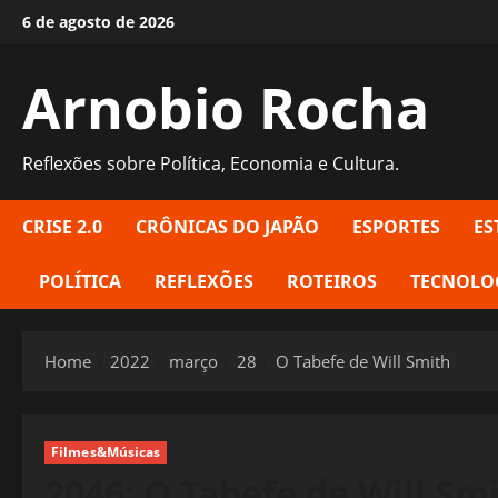
Skip
6 de agosto de 2026
to
content
Arnobio Rocha
Reflexões sobre Política, Economia e Cultura.
CRISE 2.0
CRÔNICAS DO JAPÃO
ESPORTES
ES
POLÍTICA
REFLEXÕES
ROTEIROS
TECNOLO
Home
2022
março
28
O Tabefe de Will Smith
Filmes&Músicas
2046: O Tabefe de Will Sm