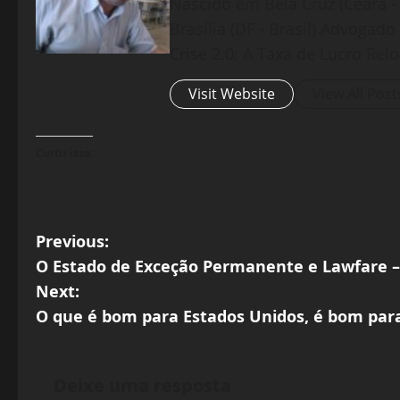
Nascido em Bela Cruz (Ceará - 
Brasília (DF - Brasil) Advogad
Crise 2.0: A Taxa de Lucro Rel
Visit Website
View All Post
Curtir isso:
P
Previous:
O Estado de Exceção Permanente e Lawfare –
o
Next:
s
O que é bom para Estados Unidos, é bom pa
t
Deixe uma resposta
n