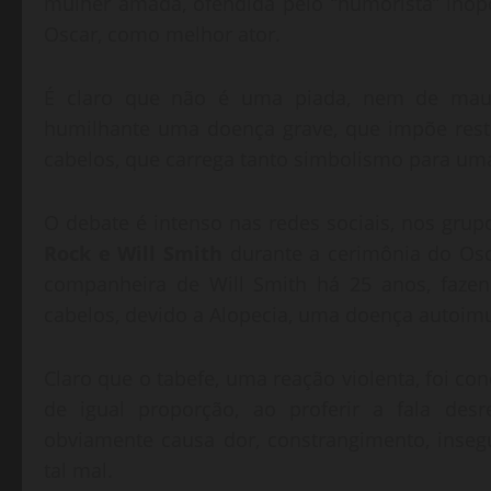
mulher amada, ofendida pelo “humorista” inopo
Oscar, como melhor ator.
É claro que não é uma piada, nem de mau 
humilhante uma doença grave, que impõe rest
cabelos, que carrega tanto simbolismo para u
O debate é intenso nas redes sociais, nos gru
Rock e Will Smith
durante a cerimônia do Osc
companheira de Will Smith há 25 anos, fazen
cabelos, devido a Alopecia, uma doença autoim
Claro que o tabefe, uma reação violenta, foi c
de igual proporção, ao proferir a fala de
obviamente causa dor, constrangimento, inseg
tal mal.