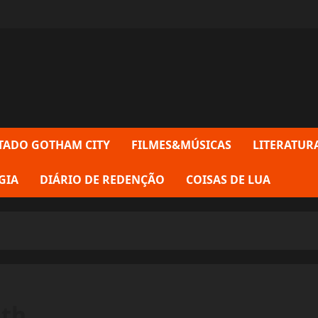
TADO GOTHAM CITY
FILMES&MÚSICAS
LITERATUR
GIA
DIÁRIO DE REDENÇÃO
COISAS DE LUA
ith