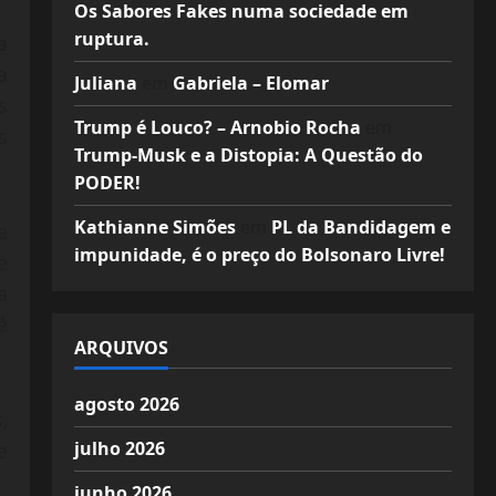
Os Sabores Fakes numa sociedade em
ruptura.
a
a
Juliana
em
Gabriela – Elomar
s
Trump é Louco? – Arnobio Rocha
em
s
Trump-Musk e a Distopia: A Questão do
PODER!
Kathianne Simões
em
PL da Bandidagem e
e
impunidade, é o preço do Bolsonaro Livre!
e
a
é
ARQUIVOS
agosto 2026
,
julho 2026
e
junho 2026