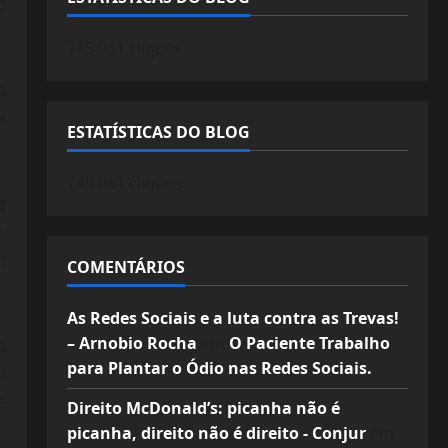
o
745.061 cliques
a
s
ESTATÍSTICAS DO BLOG
745.061 cliques
s
h
,
m
COMENTÁRIOS
As Redes Sociais e a luta contra as Trevas!
– Arnobio Rocha
em
O Paciente Trabalho
a
para Plantar o Ódio nas Redes Sociais.
e
e
Direito McDonald’s: picanha não é
picanha, direito não é direito - Conjur
em