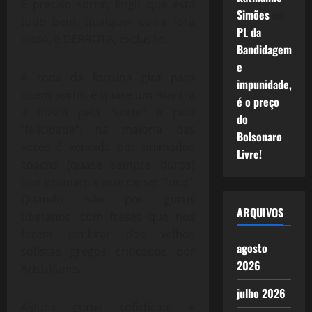
É preciso sorrir, fingir que está
Simões
em
tudo bem, qualquer coisa fora
PL da
disso, é DERROTA, exclusão.
Bandidagem
e
A roda da fortuna gira para
impunidade,
quem sorrir, é quase um mantra
é o preço
a busca pela “sorte” e pela
do
“felicidade”, na maioria das
Bolsonaro
vezes é vendida por animados
Livre!
coachs (quase sempre duros)
que ensinam a arte de ser “rico”.
Quando não por gurus
ARQUIVOS
tibetanos, com frases que nos
fazem lembrar dos velhos
agosto
sofistas gregos criticados por
2026
Aristófanes.
julho 2026
Alguns gurus sofisticam e