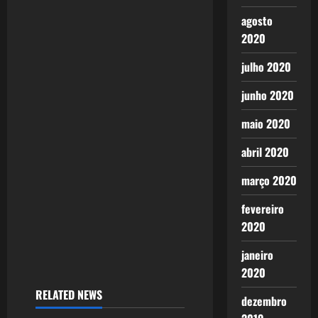
i
agosto
2020
g
julho 2020
a
junho 2020
t
maio 2020
i
abril 2020
o
março 2020
n
fevereiro
2020
janeiro
2020
RELATED NEWS
dezembro