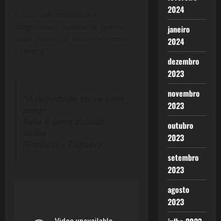
2024
É isso, por enquanto é
diagnóstico, azedume, quem
janeiro
sabe outro dia, não vira sorriso
2024
e leveza?
dezembro
2023
novembro
“A felicidade corre sem
2023
parar
Bela é uma cidade
outubro
velha”
2023
(Frenesi – Fagner)
setembro
2023
agosto
2023