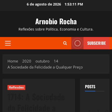
Skip
6 de agosto de 2026
1:53:13 PM
to
content
Arnobio Rocha
Reflexões sobre Política, Economia e Cultura.
SUBSCRIBE
Primary
Menu
Home
2020
outubro
14
A Sociedade da Felicidade a Qualquer Preço
POSTS
Reflexões
1714: A Sociedade
da Felicidade a
S
T
Q