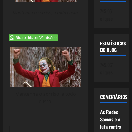
745.061
Mantenha o sorriso, a todo custo.
cliques
Share this on WhatsApp
ESTATÍSTICAS
DO BLOG
745.061
cliques
Mantenha o sorriso, a todo
COMENTÁRIOS
custo.
As Redes
Sociais e a
luta contra