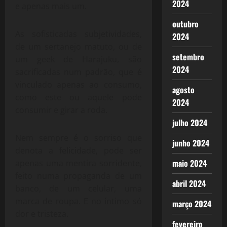
2024
e apenas mais um.
outubro
As sofisticadas subjetividades,
2024
de um sertanejo matuto, ou de
setembro
um geek de Harajuku, são
2024
sacrificadas num padrão, que é
vinculado apenas ao consumo,
agosto
como este ou aquele pode
2024
consumir e girar a roda.
julho 2024
Nem sempre é o sorriso que
junho 2024
denota a felicidade, pode ser
maio 2024
apenas uma mentira sorridente,
feito numa propaganda de um
abril 2024
banco, de um celular, uma
marca de roupa. E no íntimo só
março 2024
dor e tristeza.
fevereiro