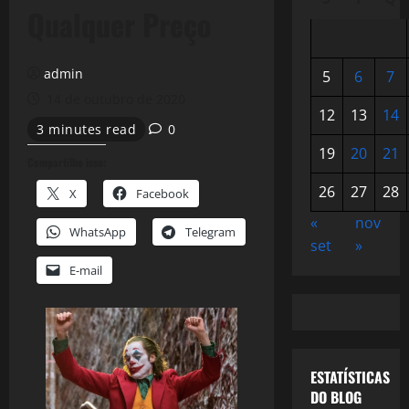
Qualquer Preço
admin
5
6
7
14 de outubro de 2020
12
13
14
3 minutes read
0
19
20
21
Compartilhe isso:
26
27
28
X
Facebook
«
nov
WhatsApp
Telegram
set
»
E-mail
ESTATÍSTICAS
DO BLOG