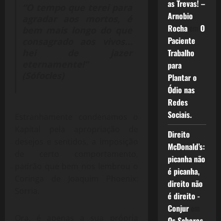
as Trevas! –
“O tempo que terei para
Arnobio
agradar aos mortos, é
Rocha
em
O
bem mais longo do que
Paciente
consagrado aos vivos…
Trabalho
hei de jazer
eternamente!”
para
(Sófocles)
Plantar o
Ódio nas
Redes
Sociais.
Estranhamente condenamos o
Kapital pela apropriação de
Direito
desejos e sentidos, a imposição
McDonald’s:
de certo comportamento,
picanha não
padrão que bem nos lembrou o
é picanha,
Coringa de Joaquim Phoenix:
direito não
Sorria.
é direito -
Conjur
em
Ora, é apenas a sua própria
Os Sabores