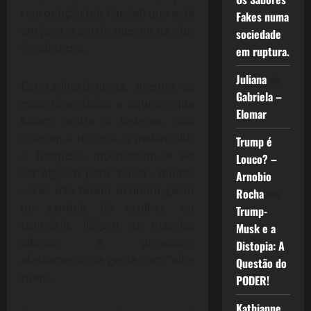
reprodução (do Kapital) que está
Fakes numa
em jogo, o sorrir, mesmo na dor,
sociedade
é o sintoma.
em ruptura.
Juliana
em
Contraditoriamente, mesmo os
Gabriela –
mais descolados e aqueles que
Elomar
lutam contra o Sistema, não
toleram a tristeza, a melancolia,
Trump é
a fraqueza. Incomodam-se ao
Louco? –
ver alguém para “baixo”, muitas
Arnobio
vezes não fazem nenhum gesto
Rocha
em
no sentido de acolher, ao
Trump-
contrário, julgam as mazelas
Musk e a
alheias, e provocam
Distopia: A
afastamento de gente com “vibe
Questão do
ruim”.
PODER!
Kathianne