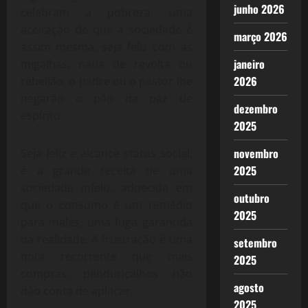
junho 2026
celebram a pobreza, uma
aceitação de que a sociedade é
março 2026
assim mesma, seja feliz com as
janeiro
migalhas, nada de revolta ou
2026
rebelião, o padre ou o pastor lhe
negarão o pão da paz de
dezembro
espírito.
2025
novembro
Seja feliz e alcance status social,
2025
é a grande receita de uma
sociedade infeliz, adoecida em
outubro
que o consumo é um remédio
2025
para males, uma fuga garantida
da realidade. A frustração é uma
setembro
nota recorrente que mais
2025
compras, penduricalhos não
agosto
dão conta de aplacar.
2025