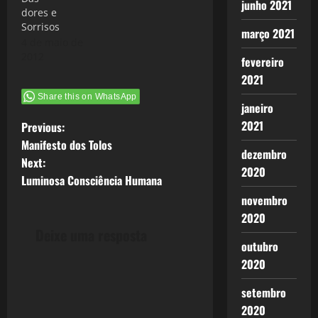
junho 2021
dores e
Sorrisos
março 2021
4 de maio de
2012
fevereiro
2021
Share this on WhatsApp
janeiro
P
2021
Previous:
Manifesto dos Tolos
dezembro
o
Next:
2020
Luminosa Consciência Humana
s
novembro
t
2020
Deixe uma resposta
n
outubro
2020
a
setembro
v
2020