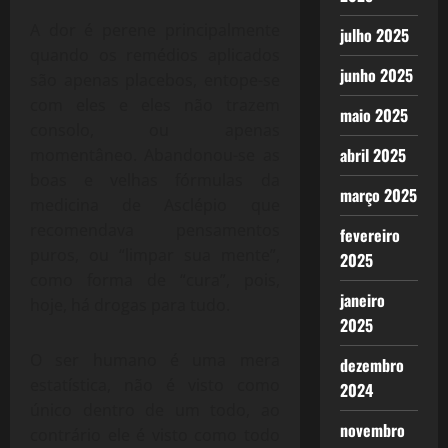
A dor é perene principalmente
julho 2025
quando os remédios aplicados
junho 2025
são apenas placebos, entope-se
com eles e eles não trazem
maio 2025
consolo, ou apenas
abril 2025
momentâneo. Abandonou-se as
boas e velhas fórmulas da
março 2025
medicina de Asclépio que
recomendava pensamentos
fevereiro
puros, ou “limpar sua mente”,
2025
como forma de “cura”, pois,
janeiro
hoje, há drogas para tudo.
2025
O ser humano é uma mera
dezembro
estatística, não é visto como
2024
único dentro de um todo, ao
novembro
contrário ele é visto como todo