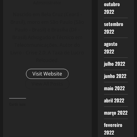
Administrator
outubro
2022
Nascido em Bela Cruz (Ceará -
Brasil), moro em São Paulo (São
setembro
Paulo - Brasil) e Brasília (DF -
2022
Brasil) Advogado e Técnico em
agosto
Telecomunicações. Autor do
2022
Livro - Crise 2.0: A Taxa de Lucro
Reloaded.
julho 2022
Visit Website
junho 2022
View All Posts
maio 2022
abril 2022
Curtir isso:
março 2022
fevereiro
2022