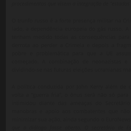
procedimentos que visem a integração de “estados 
O trunfo russo é a forte presença militar na Cr
lado, a dependência europeia do gás russo. A i
tenham medido todas as consequências para a
derrota ao perder a Crimeia e depois a frag
pobre e problemática para que a UE assum
começado. A combinação de neonazistas e 
dividindo-se nas futuras eleições ucranianas ma
A política conduzida por John Kerry além de d
volta a “guerra fria”, o ônus será não só par
intimidou diante das ameaças do Secretário
manobras e apoio aos combatentes que não a
minimizar sua ação, ainda segundo o EuroNews,
que o diálogo fosse aberto. O secretário de E