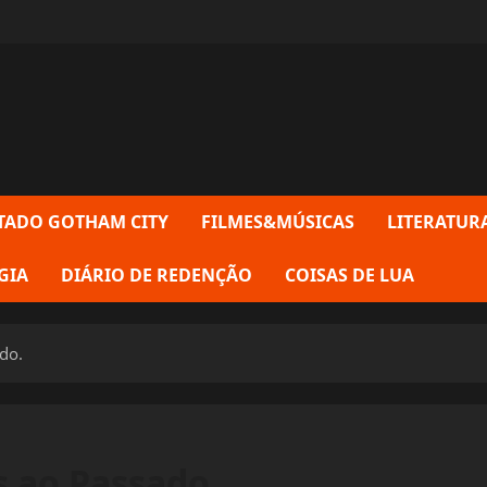
TADO GOTHAM CITY
FILMES&MÚSICAS
LITERATUR
GIA
DIÁRIO DE REDENÇÃO
COISAS DE LUA
do.
s ao Passado.