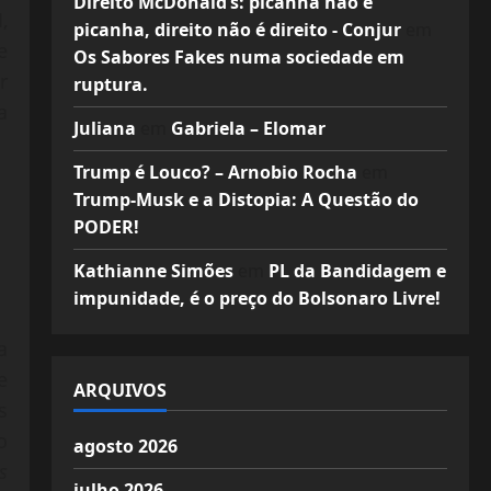
Direito McDonald’s: picanha não é
,
picanha, direito não é direito - Conjur
em
e
Os Sabores Fakes numa sociedade em
r
ruptura.
a
Juliana
em
Gabriela – Elomar
Trump é Louco? – Arnobio Rocha
em
Trump-Musk e a Distopia: A Questão do
PODER!
Kathianne Simões
em
PL da Bandidagem e
impunidade, é o preço do Bolsonaro Livre!
a
e
ARQUIVOS
s
o
agosto 2026
s
julho 2026