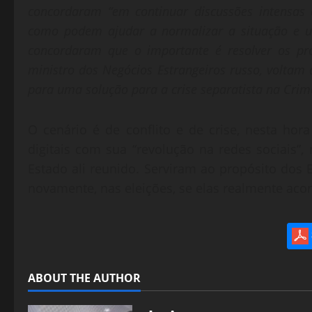
concordaram “em continuar discussões intensas 
como podem ajudar a normalizar a situação e ult
concordaram que o importante é resolver os pro
ministro dos Negócios Estrangeiros russo, voltam 
para uma solução para a crise separatista na Crim
O cenário é de conflito e de crise, nesta ho
digitais com sua “revolução na redes sociais”
Estado ali reunido. Serviram ao propósito dos
novamente, nas eleições, se elas realmente aco
ABOUT THE AUTHOR