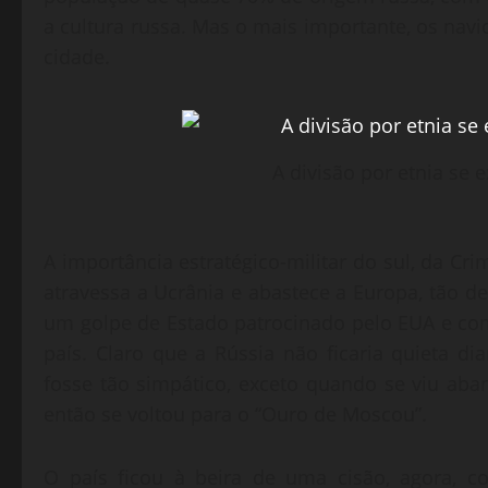
a cultura russa. Mas o mais importante, os nav
cidade.
A divisão por etnia se
A importância estratégico-militar do sul, da C
atravessa a Ucrânia e abastece a Europa, tão 
um golpe de Estado patrocinado pelo EUA e co
país. Claro que a Rússia não ficaria quieta 
fosse tão simpático, exceto quando se viu ab
então se voltou para o “Ouro de Moscou”.
O país ficou à beira de uma cisão, agora, c