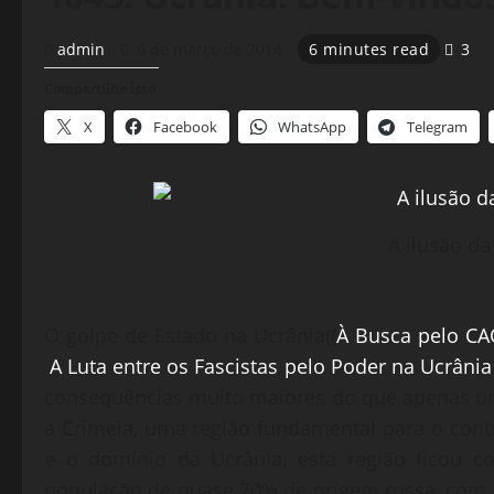
admin
6 de março de 2014
6 minutes read
3
Compartilhe isso:
X
Facebook
WhatsApp
Telegram
A ilusão d
O golpe de Estado na Ucrânia((
À Busca pelo C
A Luta entre os Fascistas pelo Poder na Ucrânia
consequências muito maiores do que apenas um 
a Crimeia, uma região fundamental para o con
e o domínio da Ucrânia, esta região ficou
população de quase 70% de origem russa, com a