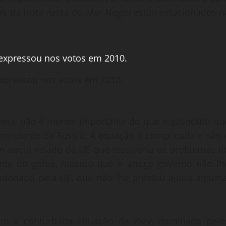
ios da frota russa do Mar Negro estão estacionados n
 expressou nos votos em 2010.
rimeia, não é menos importante do que o gasoduto qu
dependente da Rússia. A equação é complicada e não 
m apoio velado da UE que resolveria os problemas d
diante do golpe, mesmo que o antigo governo não lh
andonado pela UE, que não lhe prestou ajuda alguma
om a conturbada situação de Kiev, dominada pelo