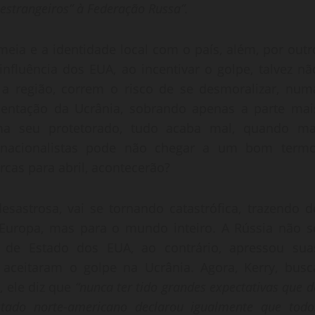
estrangeiros” à Federação Russa”.
imeia e a identidade local com o país, além, por outr
nfluência dos EUA, ao incentivar o golpe, talvez nã
 região, correm o risco de se desmoralizar, num
mentação da Ucrânia, sobrando apenas a parte mai
a seu protetorado, tudo acaba mal, quando ma
nacionalistas pode não chegar a um bom termo
rcas para abril, acontecerão?
esastrosa, vai se tornando catastrófica, trazendo d
a Europa, mas para o mundo inteiro. A Rússia não s
 de Estado dos EUA, ao contrário, apressou sua
ceitaram o golpe na Ucrânia. Agora, Kerry, busc
 ele diz que
“nunca ter tido grandes expectativas que d
stado norte-americano declarou igualmente que todo