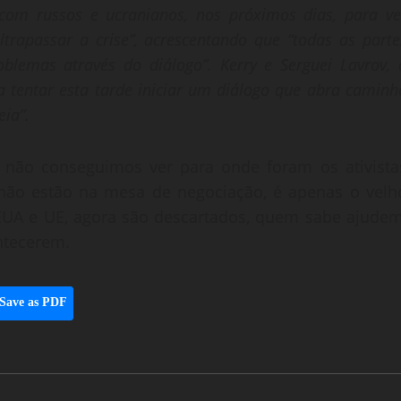
com russos e ucranianos, nos próximos dias, para ve
rapassar a crise”, acrescentando que “todas as parte
blemas através do diálogo”. Kerry e Serguei Lavrov, 
a tentar esta tarde iniciar um diálogo que abra caminh
eia”.
ra não conseguimos ver para onde foram os ativista
, não estão na mesa de negociação, é apenas o velh
 EUA e UE, agora são descartados, quem sabe ajudem
ntecerem.
Save as PDF