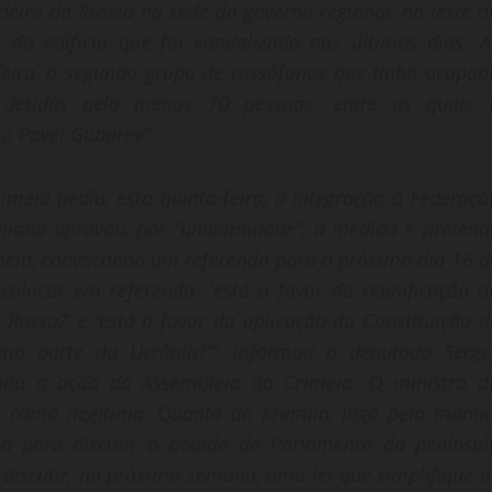
ira da Rússia na sede do governo regional, no leste d
e do edifício que foi vandalizado nos últimos dias. A
-feira, o segundo grupo de russófonos que tinha ocupad
 detidas pelo menos 70 pessoas, entre as quais 
o Pavel Gúbarev”.
imeia pediu, esta quinta-feira, a integração à Federaçã
niana aprovou, por “unanimidade”, a medida e pretend
meia, convocando um referendo para o próximo dia 16 d
olocar em referendo: ‘está a favor da reunificação d
Russa?’ e ‘está a favor da aplicação da Constituição d
mo parte da Ucrânia?’”, informou o deputado Serge
udiou a ação da Assembleia da Crimeia. O ministro d
 como ilegítima. Quanto ao Kremlin, logo pela manhã
ça para discutir o pedido do Parlamento da penínsul
iscutir, na próxima semana, uma lei que simplifique o