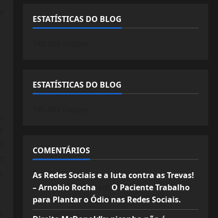
a
ESTATÍSTICAS DO BLOG
745.061 cliques
ESTATÍSTICAS DO BLOG
745.061 cliques
e
é
o
COMENTÁRIOS
e
,
As Redes Sociais e a luta contra as Trevas!
– Arnobio Rocha
em
O Paciente Trabalho
para Plantar o Ódio nas Redes Sociais.
s