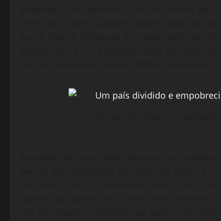
golpistas, a UE apareceu com 15 bilhões de 
antes não havia qualquer possibilidade de aj
que a Rússia oferecera em novembro de 2013
tratado com a UE. Estranhamente, por três ano
no caos, apareceu dinheiro farto e abundante, 
Um país dividido e empobrecid
A questão se torna mais tensa com as manobras
decidir pela separação da região da Ucrânia,
de Estado contra o presidente eleito será a di
russos, não apenas na Crimeia, mas também Do
site EuroNews”,
“prevalece por agora a da Ucrân