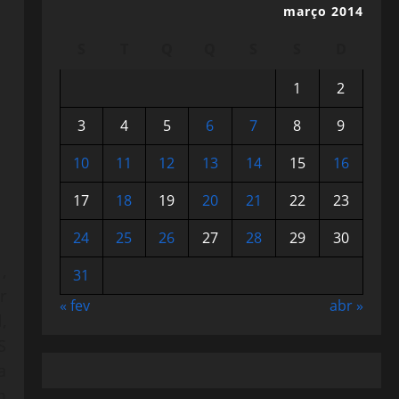
março 2014
S
T
Q
Q
S
S
D
1
2
3
4
5
6
7
8
9
10
11
12
13
14
15
16
17
18
19
20
21
22
23
24
25
26
27
28
29
30
,
31
r
« fev
abr »
,
S
a
m