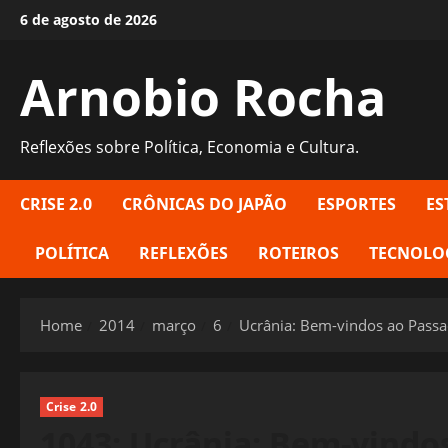
Skip
6 de agosto de 2026
to
content
Arnobio Rocha
Reflexões sobre Política, Economia e Cultura.
CRISE 2.0
CRÔNICAS DO JAPÃO
ESPORTES
ES
POLÍTICA
REFLEXÕES
ROTEIROS
TECNOLO
Home
2014
março
6
Ucrânia: Bem-vindos ao Passa
Crise 2.0
1043: Ucrânia: Bem-vindo