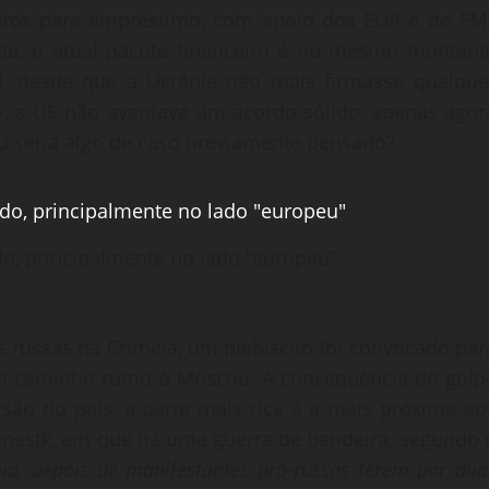
Euros para empréstimo, com apoio dos EUA e do FMI
uda. o atual pacote financeiro é no mesmo montant
, desde que a Ucrânia não mais firmasse qualque
s, a UE não aventava um acordo sólido, apenas agor
ou seria algo de caso previamente pensado?
o, principalmente no lado “europeu”
 russas na Crimeia, um plebiscito foi convocado par
 um caminho rumo à Moscou. A consequência do golp
visão do país, a parte mais rica é a mais próxima ao
nestk, em que há uma guerra de bandeira, segundo 
ia, depois de manifestantes pró-russos terem por dua