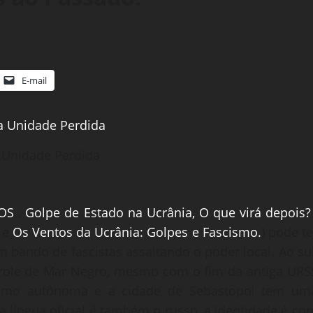
E-mail
a Unidade Perdida
AOS
,
Golpe de Estado na Ucrânia, O que virá depois?
e
Os Ventos da Ucrânia: Golpes e Fascismo.
) pode te
bando de fascistas assaltando o poder local. Ao sul
trole de Mar Negro, mesmo com o fim da antiga URS
 como autônoma e a cidade de Sebastopol tem um
 língua oficial é também o russo, a identidade é co