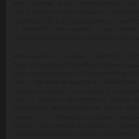
vezes, em menos de uma semana, hasteado a bande
país. A polícia ucraniana assegura a integridad
autoridades fiéis a Kiev desalojaram, esta quinta
as instalações. Na evacuação à força foram
autoproclamado governador de Donetsk, o pró-russ
Ainda segundo o EuroNews
“o parlamento da Cr
Russa. A assembleia da República Autônoma ucra
colocar a decisão nas mãos dos habitantes da Cri
março. “São estas as questões que pretendemos c
Crimeia com a Rússia, como sujeito da Federação 
1992 da Crimeia e do estatuto da Crimeia co
Shuvalnikov.O governo interino de Kiev já rep
economia, Pavlo Sheremeta, considerou a medida
Vladimir Putin convocou o conselho de seguran
ucraniana no Mar Negro. A Duma prepara-se para d