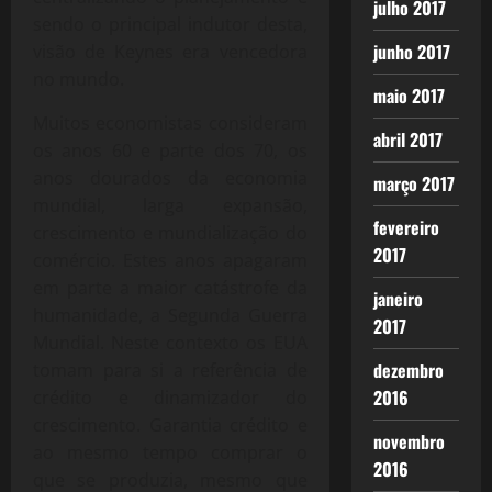
julho 2017
sendo o principal indutor desta,
junho 2017
visão de Keynes era vencedora
no mundo.
maio 2017
Muitos economistas consideram
abril 2017
os anos 60 e parte dos 70, os
anos dourados da economia
março 2017
mundial, larga expansão,
fevereiro
crescimento e mundialização do
2017
comércio. Estes anos apagaram
em parte a maior catástrofe da
janeiro
humanidade, a Segunda Guerra
2017
Mundial. Neste contexto os EUA
dezembro
tomam para si a referência de
2016
crédito e dinamizador do
crescimento. Garantia crédito e
novembro
ao mesmo tempo comprar o
2016
que se produzia, mesmo que