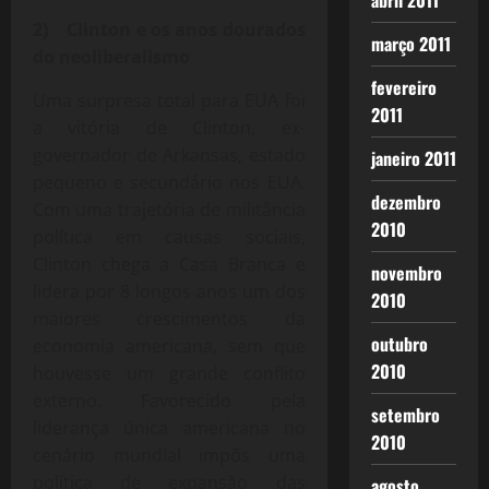
abril 2011
2) Clinton e os anos dourados
março 2011
do neoliberalismo
fevereiro
Uma surpresa total para EUA foi
2011
a vitória de Clinton, ex-
governador de Arkansas, estado
janeiro 2011
pequeno e secundário nos EUA.
dezembro
Com uma trajetória de militância
2010
política em causas sociais,
Clinton chega a Casa Branca e
novembro
lidera por 8 longos anos um dos
2010
maiores crescimentos da
outubro
economia americana, sem que
2010
houvesse um grande conflito
externo. Favorecido pela
setembro
liderança única americana no
2010
cenário mundial impôs uma
política de expansão das
agosto