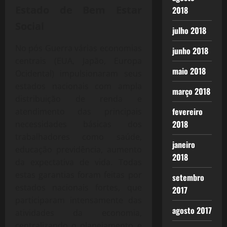
Estado de Bem Estar
2018
Social
julho 2018
No pós Guerra várias economias
junho 2018
centrais (EUA, Japão, Europa
maio 2018
Ocidental) impulsionaram seus
estados nacionais com ampla
março 2018
distribuição de renda e
fevereiro
atendimento das principais
2018
necessidades básicas dos
trabalhadores como saúde,
janeiro
educação previdência, aumento
2018
da expectativa de vida. Todas
estas garantias foram feitas por
setembro
estados nacionais fortes, que
2017
participaram intensamente das
agosto 2017
atividades da economia,
centralizando o planejamento e