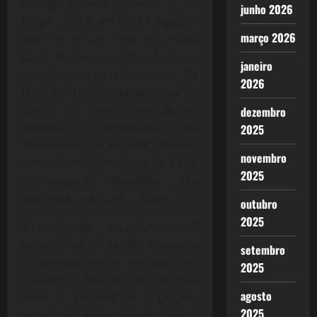
consigo,quando vistos no
junho 2026
futuro, uma profunda ligação,
março 2026
eles encerram marcos muito
claro de disputas ideológicas e
janeiro
suas respectivas quedas. Os
2026
fatos de 1989 representados na
queda do muro de Berlim
dezembro
encerrou a experiência das
2025
“Economias de Estado” iniciada
novembro
com a Revolução Russa de 1917,
2025
a revolução Socialista, não
completa, ruiu com o muro.
outubro
2025
A queda do “socialismo real”
possibilitou o aprofundamento
setembro
do Neoliberalismo, iniciado com
2025
Tatcher e Reagan no fim dos
agosto
anos 70, que terá seu auge pós-
2025
muro. 19 anos depois caiu o