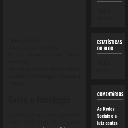
745.061
cliques
“Meu partido
ESTATÍSTICAS
É um coração partido
DO BLOG
E as ilusões estão todas
perdidas
745.061
Os meus sonhos foram todos
cliques
vendidos” (Ideologia – Cazuza e
Frejat)
COMENTÁRIOS
Crise e Ideologia
As Redes
A Crise 2.0 tem sido analisado
Sociais e a
neste blogs com vários posts
luta contra