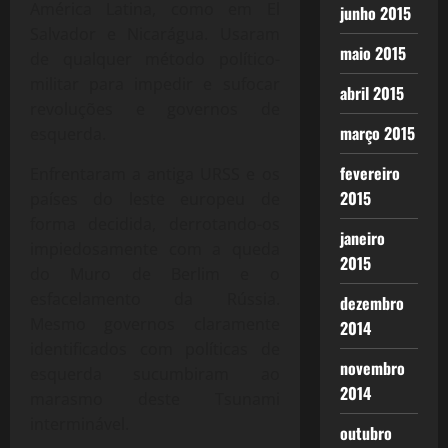
América Latina, como em El
junho 2015
Salvador e Nicarágua. Usaram
maio 2015
de qualquer método político-
militar para impedir e sufocar
abril 2015
revoluções e governos de
março 2015
esquerda.
fevereiro
Enfrentaram a antiga URSS e os
2015
países do leste europeu de
forma decidida, derrotando-os
janeiro
impiedosamente com a queda
2015
do Muro de Berlim e o
esfacelamento da Rússia.
dezembro
Mesmo governos claramente
2014
identificados com políticas de
novembro
esquerda sucumbiram ao
2014
marasmo deste Tsunami
interminável.
outubro