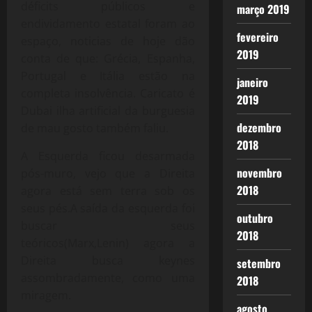
déficits públicos e
março 2019
endividamento estatal foram ao
fevereiro
espaço, noticias de hoje dão
2019
conta de que: Grécia, Espanha,
Portugal e Itália estão na
janeiro
completa insolvência. Caricato é
2019
Dubai ilha artificial da burguesia
dezembro
de mau gosto também faliu.
2018
A Esquerda ficou desarmada
novembro
pós-muro, vejo que a Direita
2018
agora está sem terra sob os
seus pés.A saída da esquerda foi
outubro
buscar seus
2018
teóricos(Marx,Lenin) agora a
Direita busca keynes
setembro
assombradamente, como uma
2018
miragem.
agosto