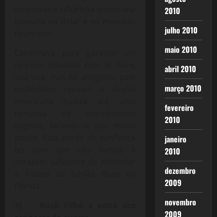
empresas e influência americana
2010
baseada no dólar e no mercado
julho 2010
financeiro.
maio 2010
Caminhava para garantir um
terceiro mandato com Al Gore,
abril 2010
seu vice, mas foi atingindo pelo
março 2010
escândalos sexuais, a direita
americana pudica até uma
fevereiro
tentativa de impedimento
2010
cogitou, safando-se por muito
pouco. Esta perda de confiança
janeiro
fez com que não tivesse a
2010
coragem suficiente de enfrentar
dezembro
a fraude da família Bush na
2009
Flórida.
novembro
3) Bush Filho a volta dos
2009