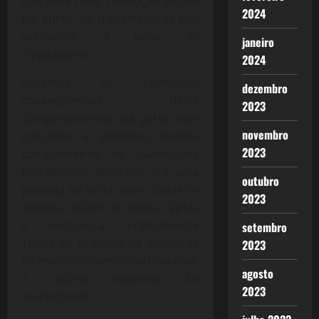
que uma nova revolução estava
2024
em curso, os trabalhadores não
aceitariam à volta do
janeiro
“capitalismo”.
2024
Sabemos as profundas
dezembro
conseqüências deste
2023
comportamento. Na parte não-
novembro
trotskista e stalinista, muitos
2023
companheiros se quebraram,
moralmente abatidos, era uma
outubro
paulada atrás da outra, todos os
2023
sonhos ruíram de forma rápida
e inequívoca, praticamente
setembro
Todos os projetos de esquerda
2023
no mundo foram desarticulados,
agosto
a vitória histórica foi
2023
acachapante.