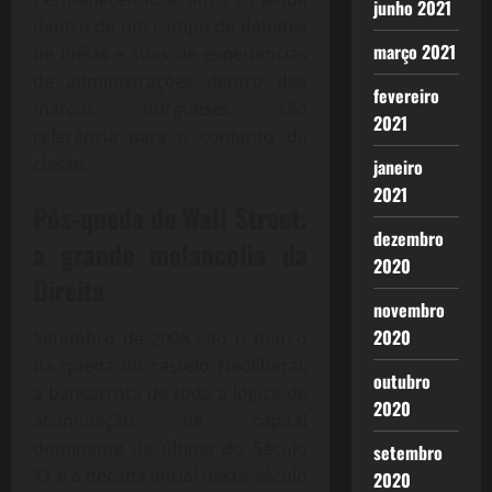
junho 2021
dentro de um campo de debates
março 2021
de idéias e suas de experiências
de administrações dentro dos
fevereiro
marcos burgueses são
2021
referência para o conjunto da
classe.
janeiro
2021
Pós-queda de Wall Street:
dezembro
a grande melancolia da
2020
Direita
novembro
2020
Setembro de 2008 são o marco
da queda do castelo Neoliberal,
outubro
a bancarrota de toda a lógica de
2020
acumulação de capital
dominante da última do Século
setembro
XX e a década inicial deste século
2020