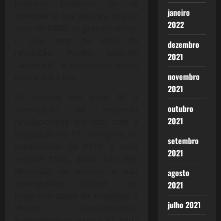
balanços históricos de se
janeiro
entender o que passara nos 72
2022
anos de URSS, os grandes erros,
o que levar de lição da
dezembro
revolução. Porém faltaram
2021
“audiência” e disposição moral
novembro
para ir até o fim.
2021
Na metade dos anos 90 a
outubro
atomização da esquerda
2021
revolucionária era fato, com a
integração do PT ao regime, as
setembro
experiências de PSTU e mais
2021
recente PSOL, ainda não tem
dimensão de massas e não
agosto
conseguiram discutir um
2021
programa capaz de empolgar o
julho 2021
ideário revolucionário.
Permanecendo assim o PT ainda