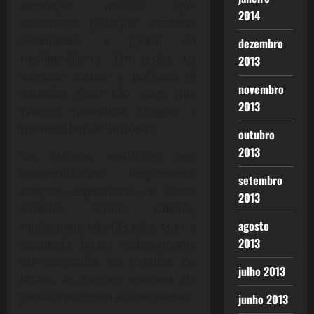
produção política que
2014
oferecesse qualquer combate
sistemático e global ao
dezembro
neoliberalismo. Em todos os
2013
campos sociais e políticos. A
novembro
situação ficou tão ruim que
2013
Francis Fukuyama chegou a
prever o fim da “história”.
outubro
2013
Os arautos midiáticos nos
lobomotizaram longamente,
setembro
reações esporádicas de vozes
2013
isoladas foram caladas,
agosto
intelectuais identificados com a
2013
esquerda foram seletivamente
ou cooptados ou jogados no
julho 2013
limbo, as noções mínimas de
jornalismo foram abandonadas.
junho 2013