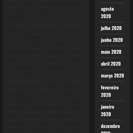
tem efeito político-ideológico
agosto
similar à queda do muro de
2020
Berlim.
julho 2020
Ruiu a visão de que a História
tinha acabado, de que o Estado
junho 2020
não era mais necessário, de as
maio 2020
organizações coletivas eram
peças de museu. Todo
abril 2020
arcabouço ideológico foi
“triturado” pela crise.
março 2020
As ações dos frágeis Governos
fevereiro
nacionais foram em busca do
2020
receituário do passado,
janeiro
ninguém propôs menos estado,
2020
por que será? O estado virou a
salvação de todos os pecados,
dezembro
aquele mesmo que fora