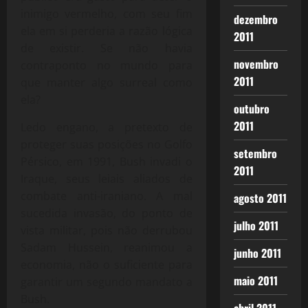
inimigo vermelho, com seu fim
dezembro
ela em si perderia a razão lógica
2011
de existir. Se não havia
novembro
contraponto no mundo para
2011
que manter algo surreal como
ela?
outubro
2011
Ledo engano, a pretexto de
proteger suas posições no Golfo
setembro
Pérsico, em 1991, Bush invadi o
2011
Iraque, seus leiais aliados de
combate anti-iraniano. A mal
agosto 2011
sucedida invasão, do ponto de
julho 2011
vista militar, pois não derrubou
Sadam Hussein, reanimou a
junho 2011
economia, não o suficiente para
maio 2011
garantir um segundo mandato a
Bush.