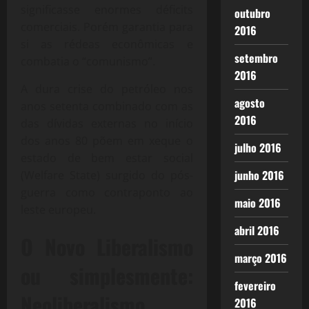
significasse enormes déficits
outubro
comerciais. Porém garantia para
2016
si as rédeas econômicas e
setembro
combatia o “comunismo”.
2016
A dura crise do petróleo nos
agosto
anos setenta combinado com as
2016
das dívidas externas no início
dos anos 80 põem em xeque o
julho 2016
estado de bem estar social
junho 2016
(Welfare State) surgido do pós-
guerra como contraponto ao
maio 2016
leste europeu.
abril 2016
O Novo Liberalismo
março 2016
ou simplesmente:
fevereiro
Neoliberalismo
2016