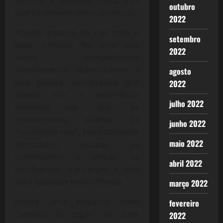
outubro
que foi tomada como universal.
2022
Aquele impacto de ruir todo o
setembro
leste europeu fez com que
2022
vários companheiros
simplesmente abandonarem a
agosto
luta política, acreditando que
2022
aquela era a experiência
julho 2022
definitiva do que se
convencionou chamar de
junho 2022
“socialismo real”. Honestamente
maio 2022
derrotados, incapaz de
continuarem a militar, se
abril 2022
recolheram, trancaram a vida
para qualquer nova reflexão.
março 2022
Houve uma tentativa meio
fevereiro
“tateado às cegas” de fazer
2022