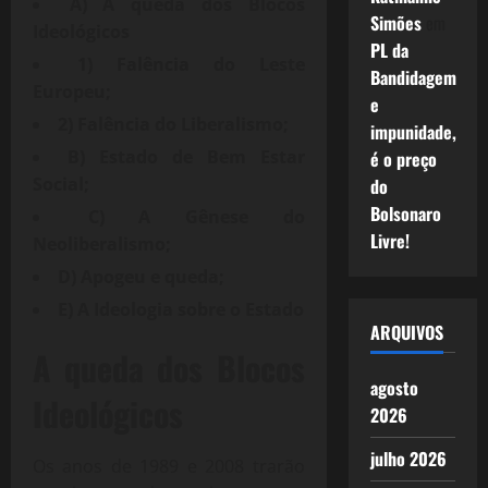
A) A queda dos Blocos
Simões
em
Ideológicos
PL da
1) Falência do Leste
Bandidagem
Europeu;
e
2) Falência do Liberalismo;
impunidade,
B) Estado de Bem Estar
é o preço
Social;
do
Bolsonaro
C) A Gênese do
Livre!
Neoliberalismo;
D) Apogeu e queda;
E) A Ideologia sobre o Estado
ARQUIVOS
A queda dos Blocos
agosto
Ideológicos
2026
julho 2026
Os anos de 1989 e 2008 trarão