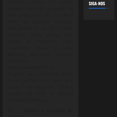
indústria bélica. O medo
SIGA-NOS
extremo imposto ao estilo de
vida americano deu ao Bush
Filho seu segundo mandato.
Este porém foi um fiasco total,
atolados numa guerra sem
saída, a economia sem
responder, foram 4 anos
penosos, um novo “inimigo”
crescendo
silenciosamente(China) a
financiar seu crescente déficit
fiscal, culmina com um novo
quase 11 de Setembro, 15/09, a
quebra de todo o sistema
financeiro americano.
4) Obama o herdeiro do
império