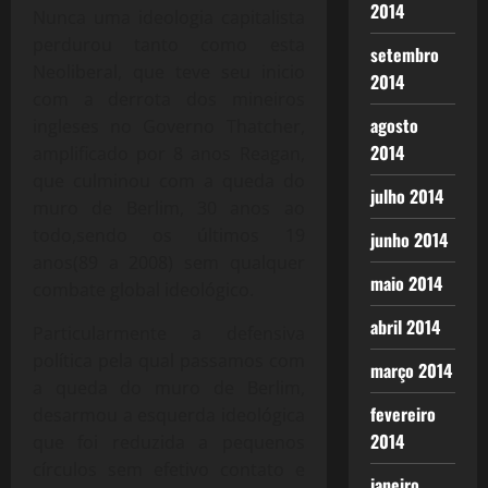
2014
Nunca uma ideologia capitalista
perdurou tanto como esta
setembro
Neoliberal, que teve seu inicio
2014
com a derrota dos mineiros
agosto
ingleses no Governo Thatcher,
2014
amplificado por 8 anos Reagan,
que culminou com a queda do
julho 2014
muro de Berlim, 30 anos ao
todo,sendo os últimos 19
junho 2014
anos(89 a 2008) sem qualquer
maio 2014
combate global ideológico.
abril 2014
Particularmente a defensiva
política pela qual passamos com
março 2014
a queda do muro de Berlim,
fevereiro
desarmou a esquerda ideológica
2014
que foi reduzida a pequenos
círculos sem efetivo contato e
janeiro