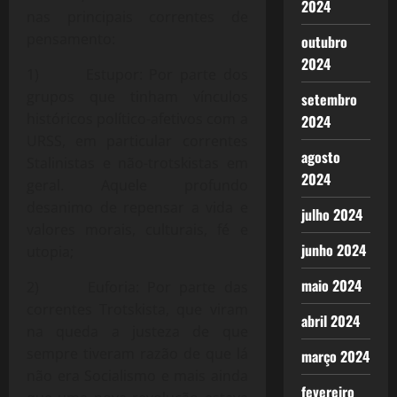
2024
nas principais correntes de
pensamento:
outubro
2024
1) Estupor: Por parte dos
grupos que tinham vínculos
setembro
históricos político-afetivos com a
2024
URSS, em particular correntes
agosto
Stalinistas e não-trotskistas em
2024
geral. Aquele profundo
desanimo de repensar a vida e
julho 2024
valores morais, culturais, fé e
junho 2024
utopia;
maio 2024
2) Euforia: Por parte das
correntes Trotskista, que viram
abril 2024
na queda a justeza de que
sempre tiveram razão de que lá
março 2024
não era Socialismo e mais ainda
fevereiro