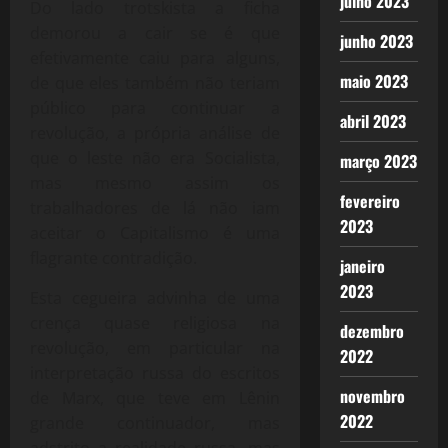
julho 2023
Do lado trotskista a ficha
demorou a cair se é que
junho 2023
efetivamente caiu para alguns,
maio 2023
de que eles também não teriam
público para continuar a
abril 2023
revolução, a própria análise de
que o leste não era Socialista,
março 2023
mas mesmo assim os
fevereiro
trabalhadores de lá não iam
2023
aceitar o Capitalismo é uma
flagrante contradição.
janeiro
2023
Esta cegueira advinha de uma
crença quase religiosa na
dezembro
revolução, em particular na
2022
interpretação russa do escritos
novembro
de Marx, que teve em Lênin
2022
grande continuador, mas
adstrito a realidade russa, mas