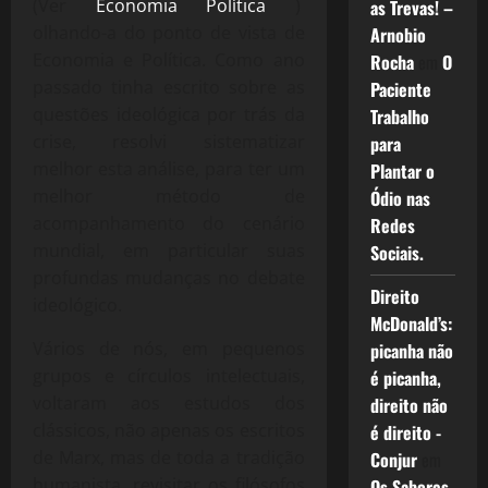
(Ver
Economia Política
)
as Trevas! –
olhando-a do ponto de vista de
Arnobio
Economia e Política. Como ano
Rocha
em
O
passado tinha escrito sobre as
Paciente
questões ideológica por trás da
Trabalho
crise, resolvi sistematizar
para
melhor esta análise, para ter um
Plantar o
melhor método de
Ódio nas
acompanhamento do cenário
Redes
mundial, em particular suas
Sociais.
profundas mudanças no debate
Direito
ideológico.
McDonald’s:
Vários de nós, em pequenos
picanha não
grupos e círculos intelectuais,
é picanha,
voltaram aos estudos dos
direito não
clássicos, não apenas os escritos
é direito -
de Marx, mas de toda a tradição
Conjur
em
humanista, revisitar os filósofos
Os Sabores