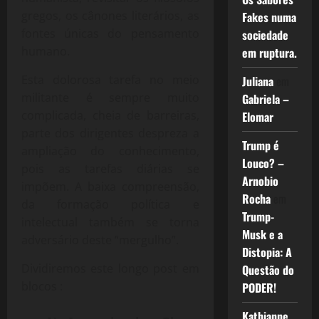
gregos, os cânones literários, as
Fakes numa
fontes únicas do pensamento
sociedade
humano.
em ruptura.
Esta dolorosa tarefa no meio
Juliana
em
militante é sempre muito
Gabriela –
complicada, cheia de barreiras,
Elomar
parte dos dirigentes despreza a
Trump é
ampliação do conhecimento,
Louco? –
pois as tarefas diárias se
Arnobio
impõem. A baixa compreensão,
Rocha
em
da formação política e
Trump-
intelectual também se torna
Musk e a
adversário deste “mergulho”.
Distopia: A
Dividiremos este longo post em
Questão do
blocos :
PODER!
Kathianne