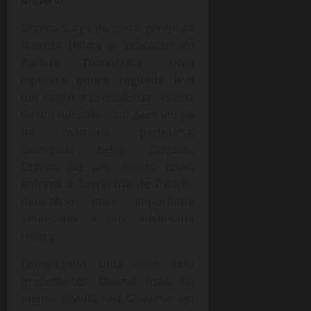
Obama surge do nada, ganha da
favorita Hillary a indicação do
Partido Democrata. Uma
hipótese pouco cogitada leva
um negro à presidência. Vitória
de um outsider total. Sem um pé
na máquina partidária,
dominada pelos Clintons,
Obama faz um acordo cruel,
entrega a Secretária de Estado,
ministério mais importante
americano, a sua adversária
Hillary.
Enfrentando uma crise sem
precedentes, Obama mais ou
menos dividiu seu Governo em