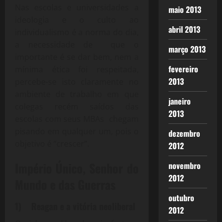
Nas escolas e universidades a
maio 2013
ideologia e o culto ao
abril 2013
individualismo é a norma do dia,
a necessidade de que o
março 2013
importante é se dar bem, nem a
fevereiro
mínima ética foi respeitada,
2013
percebe-se isto claramente no
ambiente de trabalho em que
janeiro
colegas recém saídos das
2013
escolas com seus MBAs chegam
pisando em qualquer um, pois o
dezembro
objetivo é “crescer”.
2012
Império Único, Senhor do
novembro
2012
Mundo e das Guerras
outubro
1) Reagan e a vitória neoliberal
2012