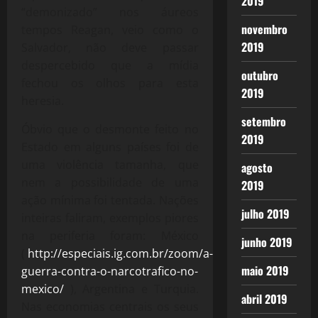
2019
“demonizado” nos áureos
novembro
tempos Reagan, veio como o
2019
Salvador, não deve passar
despercebido que a mídia
outubro
fechou os olhos para esta
2019
heresia.
setembro
Óbvio que o desmonte feito no
2019
Estado em alguns países foi de
uma violência tamanha, que
agosto
nem a possibilidade de uma
2019
ação mínima foi tentada. Nações
julho 2019
inteiras faliram, exemplos piores
na periferia foram: México
junho 2019
(
http://especiais.ig.com.br/zoom/a-
maio 2019
guerra-contra-o-narcotrafico-no-
mexico/
), Argentina e Turquia.
abril 2019
Nas economias centrais os seus