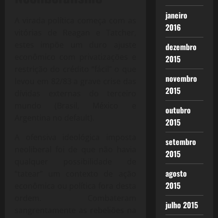
janeiro
A virada política começa com as
2016
vitórias de Reagan e Tatcher,
estes impõe um duro ajuste
dezembro
econômico com privatizações e
2015
restrição do crédito “fácil” o que
novembro
levou em 82/83 a grave crise das
2015
dívidas externas do terceiro
mundo (Brasil, México e
outubro
Argentina no default).
2015
A ofensiva ideológica imposta
setembro
neoliberal foi de que não havia
2015
qualquer possibilidade de
agosto
“tatear” um contexto de ação
2015
econômica ou política fora desta
ordem. Combateram
julho 2015
sangrentamente as rebeliões na