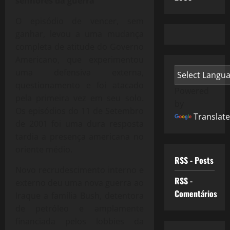
senhores da guerra
O episódio de vencer, sem
ganhar, levou a uma mudança
completa de atitude do Governo
Americano, que experimentou
uma defensiva externa,
questionamento e foi atacado
Powered
pela primeira vez em seu solo.
by
Os episódios do 11 de Setembro
Translate
de 2001 foi uma dura resposta
tardia a presença americana no
oriente médio.
RSS - Posts
Novo recrudescimento interno e
RSS -
externo deu uma nova guerra ao
Comentários
Iraque a família Bush, detentora
de petróleo e amplamente
financiada pelos lobbies da