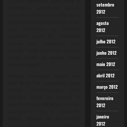
O ciclo neoliberal mais forte e
setembro
ideológico americano deu-se
2012
durante o duro governo Reagan,
que foi amplamente vitorioso na
agosto
luta ideológico ao império
2012
soviético, como diz Macbeth
julho 2012
depois das revelações das
bruxas “tudo que nos parecia
junho 2012
sólido sumiu ao ventos como
maio 2012
nossos anelos”.
abril 2012
Reagan conseguiu eleger seu
vice, Bush Pai, respaldado pela
março 2012
vitória anti-comunista, sem
inimigos claros no mundo. A
fevereiro
base da economia americana no
2012
pós-guerra era a indústria
janeiro
bélica, bilhões de orçamento
2012
público era gasto para deter o