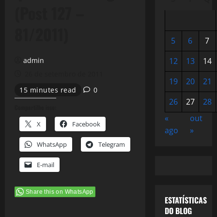
(Post 127 –
81/2011)
5
6
7
admin
12
13
14
26 de setembro de 2011
19
20
21
15 minutes read
0
26
27
28
Compartilhe isso:
«
out
X
Facebook
ago
»
WhatsApp
Telegram
E-mail
Share this on WhatsApp
ESTATÍSTICAS
DO BLOG