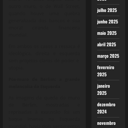
outro muro, o de Wall Street,
julho 2025
quando houve uma quebra
generalizada dos bancos e sua
junho 2025
imoral ciranda financeira
maio 2025
mundial.
abril 2025
Em ambos os casos a ressaca é
ideológica, direita e esquerda
março 2025
sem projetos claros de poder e
fevereiro
utopia.
2025
Pós-muro de Berlim: a grande
janeiro
melancolia da Esquerda
2025
As imagens da queda do muro
dezembro
de Berlim, mostradas e
2024
reprisadas à exaustão foi um
baque imenso na Esquerda
novembro
mundial, havia dois sentimentos