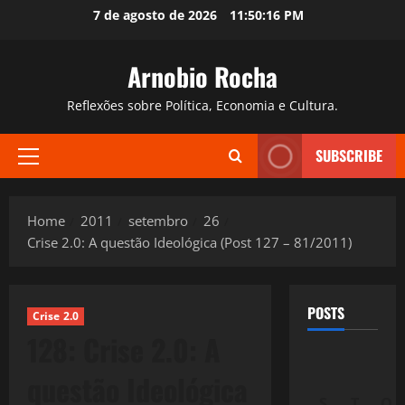
Skip
7 de agosto de 2026
11:50:17 PM
to
content
Arnobio Rocha
Reflexões sobre Política, Economia e Cultura.
SUBSCRIBE
Primary
Menu
Home
2011
setembro
26
Crise 2.0: A questão Ideológica (Post 127 – 81/2011)
POSTS
Crise 2.0
128: Crise 2.0: A
questão Ideológica
S
T
Q