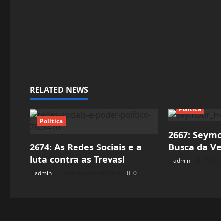
n
RELATED NEWS
Política
Política
2667: Seym
2674: As Redes Sociais e a
Busca da Ve
luta contra as Trevas!
admin
15 de 
admin
5 de agosto de 2026
0