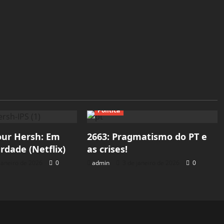
Política
our Hersh: Em
2663: Pragmatismo do PT e
rdade (Netflix)
as crises!
janeiro de 2026
0
admin
3 de janeiro de 2026
0