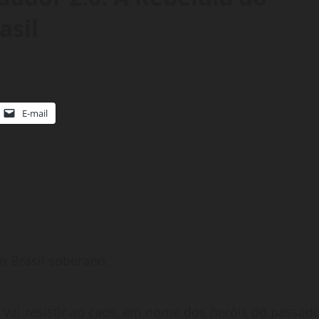
asil
E-mail
m Brasil soberano.
 vai resistir ao caos, em nome dos heróis do passado