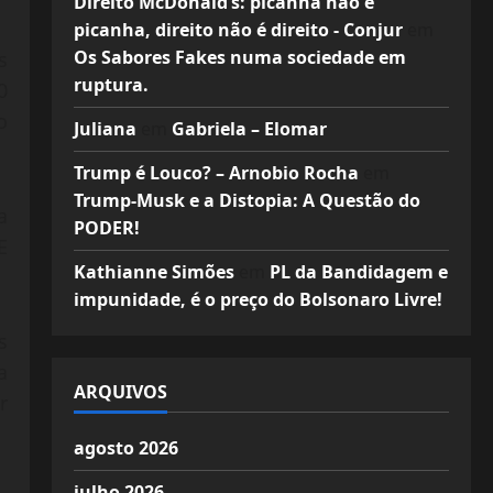
Direito McDonald’s: picanha não é
picanha, direito não é direito - Conjur
em
Os Sabores Fakes numa sociedade em
s
ruptura.
0
o
Juliana
em
Gabriela – Elomar
Trump é Louco? – Arnobio Rocha
em
Trump-Musk e a Distopia: A Questão do
a
PODER!
E
Kathianne Simões
em
PL da Bandidagem e
impunidade, é o preço do Bolsonaro Livre!
s
a
ARQUIVOS
r
agosto 2026
julho 2026