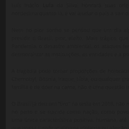
Luís Inácio
Lula
da Silva, honrará suas orig
nordestina quanto lá, e vai ajudar o país a sai
Nem no pior sonho se pensou que um dia al
presidir o Brasil, pior, eleito. Mais trágico 
Pandemia, o desastre ambiental, os ataques fe
desmoralizar as instituições, as entidades e a p
A tragédia pode tomar proporções de holocaus
Chernobyl, Bósnia, Iraque, Líbia, ou qualquer 
família é de doer na carne, não é uma questão 
O Brasil já deu um “tiro” na testa em 2018, não
no peito e se suicida como nação, como povo
uma única característica positiva, humana, at
que possa justificar alguma idolatria ou afeiçã