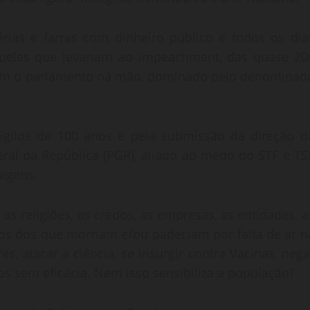
érias e farras com dinheiro público e todos os dia
ueles que levariam ao impeachment, das quase 20
 tem o parlamento na mão, dominado pelo denominad
sigilos de 100 anos e pela submissão da direção d
Geral da República (PGR), aliado ao medo do STF e TS
agens.
 as religiões, os credos, as empresas, as entidades, a
stos dos que morriam e/ou padeciam por falta de ar n
, atacar a ciência, se insurgir contra Vacinas, nega
os sem eficácia. Nem isso sensibiliza a população?