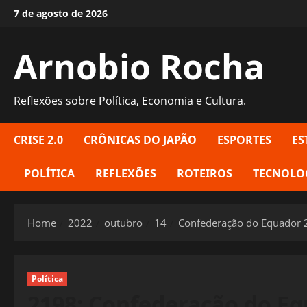
Skip
7 de agosto de 2026
to
content
Arnobio Rocha
Reflexões sobre Política, Economia e Cultura.
CRISE 2.0
CRÔNICAS DO JAPÃO
ESPORTES
ES
POLÍTICA
REFLEXÕES
ROTEIROS
TECNOLO
Home
2022
outubro
14
Confederação do Equador 2.
Política
2198: Confederação do Equ