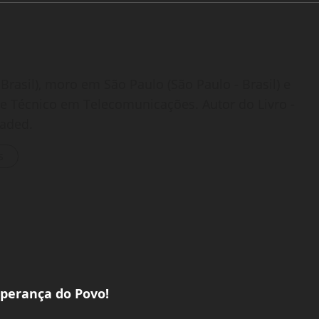
Brasil), moro em São Paulo (São Paulo - Brasil) e
o e Técnico em Telecomunicações. Autor do Livro -
oaded.
s
sperança do Povo!