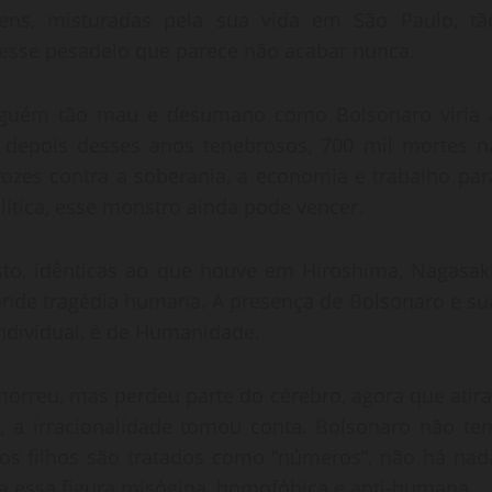
ens, misturadas pela sua vida em São Paulo, tã
r desse pesadelo que parece não acabar nunca.
guém tão mau e desumano como Bolsonaro viria 
que depois desses anos tenebrosos, 700 mil mortes n
rozes contra a soberania, a economia e trabalho par
olítica, esse monstro ainda pode vencer.
to, idênticas ao que houve em Hiroshima, Nagasaki
grande tragédia humana. A presença de Bolsonaro e su
individual, é de Humanidade.
 morreu, mas perdeu parte do cérebro, agora que atira
, a irracionalidade tomou conta. Bolsonaro não te
é os filhos são tratados como “números”, não há nad
o a essa figura misógina, homofóbica e anti-humana.