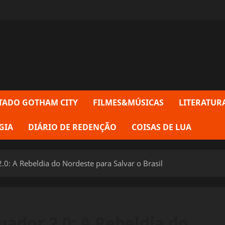
TADO GOTHAM CITY
FILMES&MÚSICAS
LITERATUR
GIA
DIÁRIO DE REDENÇÃO
COISAS DE LUA
0: A Rebeldia do Nordeste para Salvar o Brasil
ador 2.0: A Rebeldia do