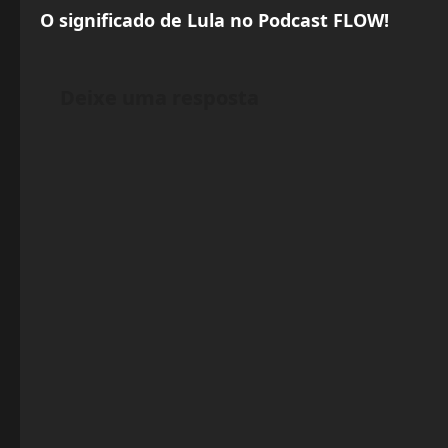
s
O significado de Lula no Podcast FLOW!
t
Deixe uma resposta
n
a
v
i
g
a
t
i
o