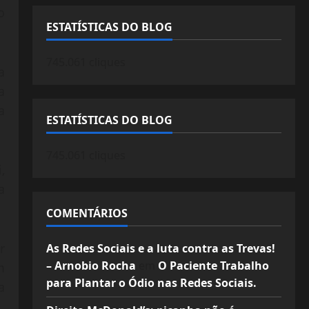
o
ESTATÍSTICAS DO BLOG
745.061 cliques
a
a
a
ESTATÍSTICAS DO BLOG
745.061 cliques
,
a
COMENTÁRIOS
r
As Redes Sociais e a luta contra as Trevas!
– Arnobio Rocha
em
O Paciente Trabalho
m
para Plantar o Ódio nas Redes Sociais.
a