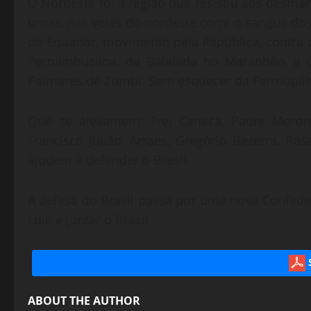
O Nordeste foi a região que resistiu aos desm
urnas, nas veias do nordeste corre o sangue do
do Equador, movimento pela República, contra o
Pernambucana, da Balaiada no Maranhão, a 
Palmares de Zumbi. Sem esquecer da Farroupilh
Que se alevantem: Frei Caneca, Padre Mororó
Francisco Julião, Arraes, Gregório Bezerra, Ros
ajudem a defender o Brasil.
A defesa do Brasil passa por uma nova Confeder
Lula e juntar o Brasil.
ABOUT THE AUTHOR