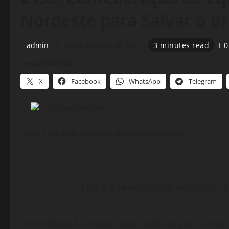
Nordeste para Salvar o Br
admin
14 de outubro de 2022
3 minutes read
0
Compartilhe isso:
X
Facebook
WhatsApp
Telegram
Lula e o Nordeste, na defesa de um Brasil soberano.
Lula e o Nordeste, na defesa de u
O Nordeste é a maior inspiração de que o Brasil