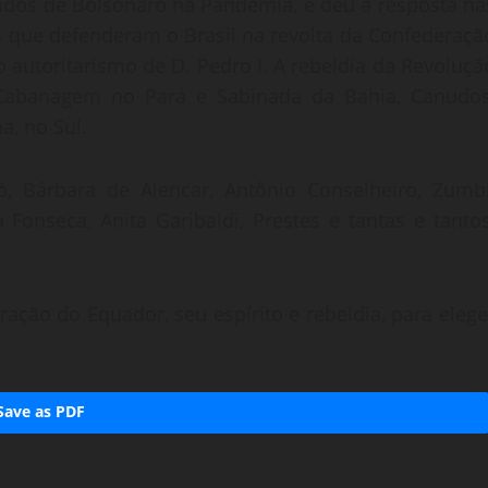
andos de Bolsonaro na Pandemia, e deu a resposta na
s que defenderam o Brasil na revolta da Confederaçã
 autoritarismo de D. Pedro I. A rebeldia da Revoluçã
Cabanagem no Pará e Sabinada da Bahia, Canudos
a, no Sul.
, Bárbara de Alencar, Antônio Conselheiro, Zumbi
a Fonseca, Anita Garibaldi, Prestes e tantas e tantos
ação do Equador, seu espírito e rebeldia, para elege
Save as PDF