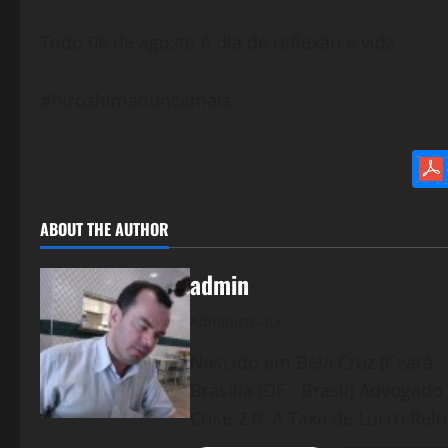
Todo 06 de agosto é dia de reflexão e vida.
#hiroshimanuncamais
ABOUT THE AUTHOR
admin
Administrator
Nascido em Bela Cruz (Ceará - 
Brasília (DF - Brasil) Advogad
Crise 2.0: A Taxa de Lucro Rel