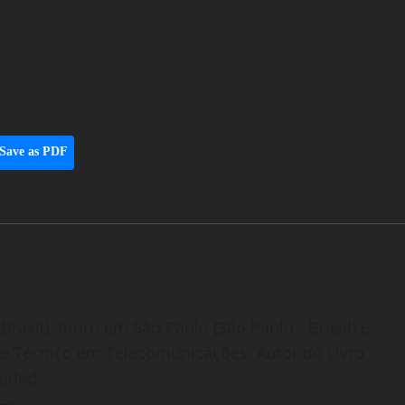
Save as PDF
Brasil), moro em São Paulo (São Paulo - Brasil) e
o e Técnico em Telecomunicações. Autor do Livro -
oaded.