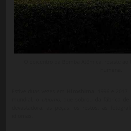
O epicentro da Bomba Atômica, resiste ao
humana.
Estive duas vezes em
Hiroshima
, 1996 e 2017,
mundial, o
Duomo
, que sobrou da fábrica de
devastadora, as peças, os restos, as fotogr
idiomas.