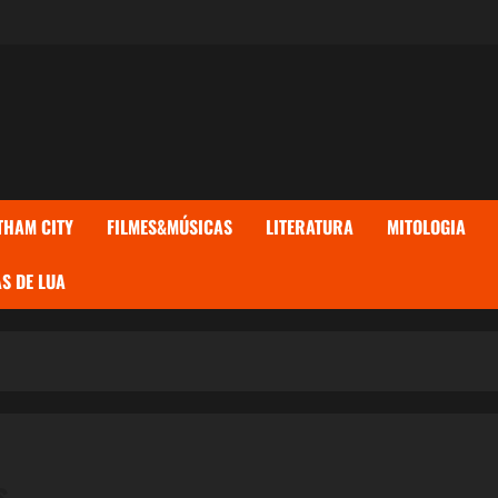
THAM CITY
FILMES&MÚSICAS
LITERATURA
MITOLOGIA
S DE LUA
s.