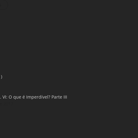
s
1)
 VI: O que é Imperdível? Parte III
e 2017