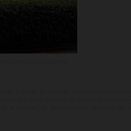
 tempo e mostra a vergonha
 visitei o museu da “bomba”, a imensa praça pela pa
 armas que foi o epicentro da bomba. A sensação 
afias, a “bomba”, os documentários, em mais de 5