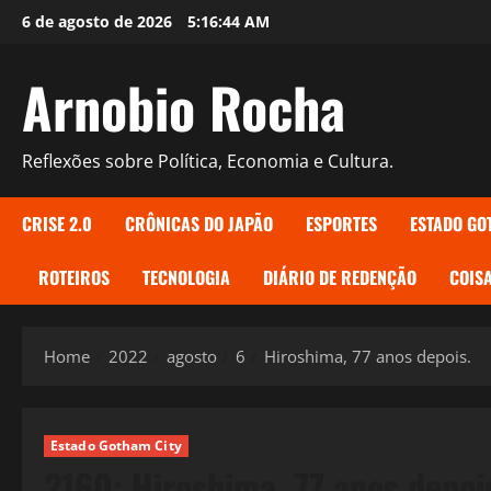
Skip
6 de agosto de 2026
5:16:45 AM
to
content
Arnobio Rocha
Reflexões sobre Política, Economia e Cultura.
CRISE 2.0
CRÔNICAS DO JAPÃO
ESPORTES
ESTADO GO
ROTEIROS
TECNOLOGIA
DIÁRIO DE REDENÇÃO
COISA
Home
2022
agosto
6
Hiroshima, 77 anos depois.
Estado Gotham City
2160: Hiroshima, 77 anos depoi