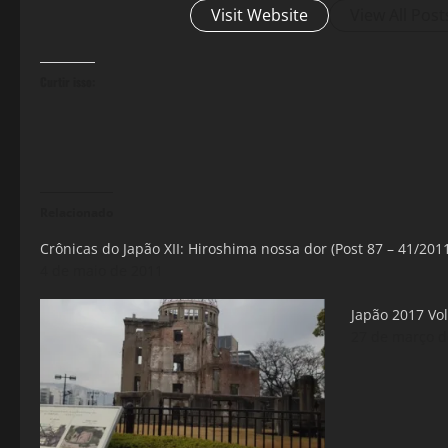
Visit Website
View All Post
Curtir isso:
Relacionado
Crônicas do Japão XII: Hiroshima nossa dor (Post 87 – 41/201
4 de maio de 2011
Japão 2017 Vol.
27 de março d