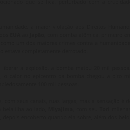
ocionado que se fica, perturbado com a crueldad
umanidade, a maior violação aos Direitos Humano
 dos
EUA
ao
Japão
, com bomba atômica, primeiro e
m como um dos maiores crimes contra a humanidade
pão estava completamente derrotado.
e liberar a explosão, a bomba matou 20 mil pessoa
 o calor no epicentro da bomba chegou a oito mi
impiedosamente 100 mil pessoas.
e, com seus canais, ruas largas, mas a sensação é d
 bela ilha ao lado,
Miyajima
, com seu
Tori
milenar
, depois encoberto quando ela sobre, além dos belo