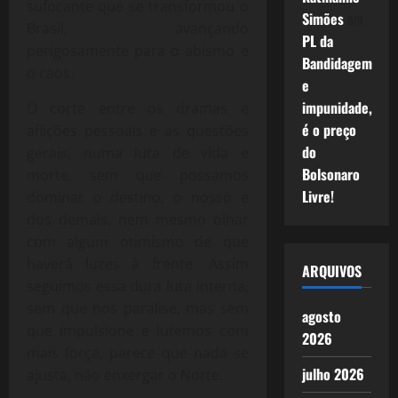
sufocante que se transformou o
Simões
em
Brasil, avançando
PL da
perigosamente para o abismo e
Bandidagem
o caos.
e
impunidade,
O corte entre os dramas e
é o preço
aflições pessoais e as questões
do
gerais, numa luta de vida e
Bolsonaro
morte, sem que possamos
Livre!
dominar o destino, o nosso e
dos demais, nem mesmo olhar
com algum otimismo de que
haverá luzes à frente. Assim
ARQUIVOS
seguimos essa dura luta interna,
sem que nos paralise, mas sem
agosto
que impulsione e lutemos com
2026
mais força, parece que nada se
julho 2026
ajusta, não enxergar o Norte.