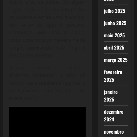
mede, mas se sente. De algum
lugar, uma pequena lamparina
julho 2025
se acende e emite uma fraca luz,
junho 2025
um aviso de que é possível
continuar, que uma mudança
maio 2025
virar, uma nova primavera há de
abril 2025
surgir, superando esse longo e
tenebroso inverno.
março 2025
Assim, ouvimos a música
fevereiro
distante, incidental, e não dá
2025
tempo para nenhuma lágrima a
mais, reviver, renascer, lutar, em
janeiro
breve sorrir.
2025
dezembro
2024
novembro