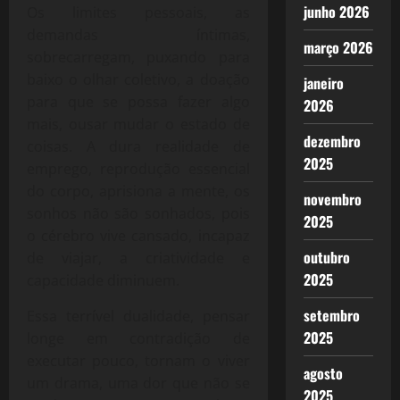
junho 2026
Os limites pessoais, as
demandas íntimas,
março 2026
sobrecarregam, puxando para
baixo o olhar coletivo, a doação
janeiro
para que se possa fazer algo
2026
mais, ousar mudar o estado de
dezembro
coisas. A dura realidade de
2025
emprego, reprodução essencial
do corpo, aprisiona a mente, os
novembro
sonhos não são sonhados, pois
2025
o cérebro vive cansado, incapaz
outubro
de viajar, a criatividade e
2025
capacidade diminuem.
setembro
Essa terrível dualidade, pensar
2025
longe em contradição de
executar pouco, tornam o viver
agosto
um drama, uma dor que não se
2025