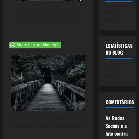
745.061
A sombra e a escuridão de uma
estrada cada vez mais estreita.
cliques
ESTATÍSTICAS
Share this on WhatsApp
DO BLOG
745.061
cliques
COMENTÁRIOS
As Redes
A sombra e a escuridão de uma
Sociais e a
estrada cada vez mais estreita.
luta contra