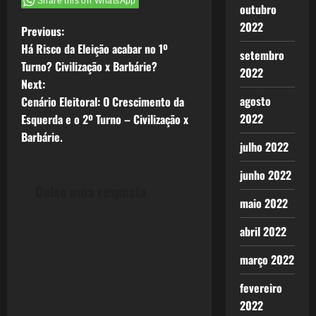
Share this on WhatsApp
outubro
2022
P
Previous:
Há Risco da Eleição acabar no 1º
setembro
o
Turno? Civilização x Barbárie?
2022
Next:
s
agosto
Cenário Eleitoral: O Crescimento da
t
2022
Esquerda e o 2º Turno – Civilização x
Barbárie.
julho 2022
n
junho 2022
a
Deixe uma resposta
maio 2022
v
abril 2022
i
março 2022
g
fevereiro
a
2022