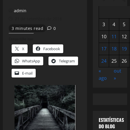
admin
21 de setembro de 2018
3
4
5
3 minutes read
0
10
11
12
Compartilhe isso:
17
18
19
X
Facebook
24
25
26
WhatsApp
Telegram
«
out
E-mail
ago
»
ESTATÍSTICAS
DO BLOG