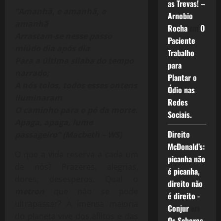
as Trevas! –
“Amanhã, e amanhã, e
Arnobio
amanhã
Rocha
em
O
Arrastam-se nesse passo
Paciente
miúdo dia após dia
Trabalho
Para a última sílaba do tempo
para
narrado;
Plantar o
A nós tolos, todos esses ontens
Ódio nas
iluminaram
Redes
O caminho para o pó da morte.
Sociais.
Apaga, apaga, lume
Direito
passageiro” (Macbeth – WS)
McDonald’s:
O que a vida reserva a cada um
picanha não
de nós? Prazeres, alegrias,
é picanha,
dores, desesperos. Qual o
direito não
metron
que não se pode
é direito -
ultrapassar? A imensa maioria
Conjur
em
do planeta vive dos aflitos e das
Os Sabores