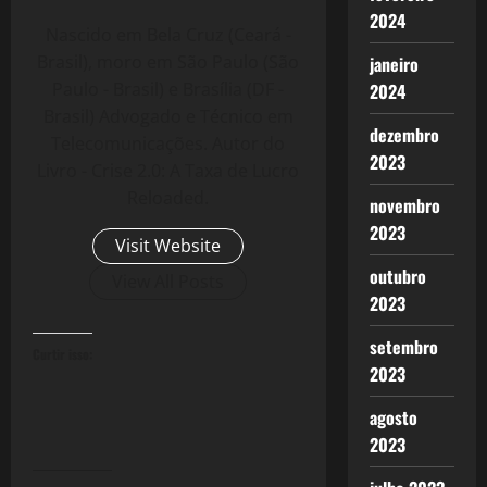
2024
Nascido em Bela Cruz (Ceará -
Brasil), moro em São Paulo (São
janeiro
Paulo - Brasil) e Brasília (DF -
2024
Brasil) Advogado e Técnico em
dezembro
Telecomunicações. Autor do
2023
Livro - Crise 2.0: A Taxa de Lucro
Reloaded.
novembro
2023
Visit Website
outubro
View All Posts
2023
setembro
Curtir isso:
2023
agosto
2023