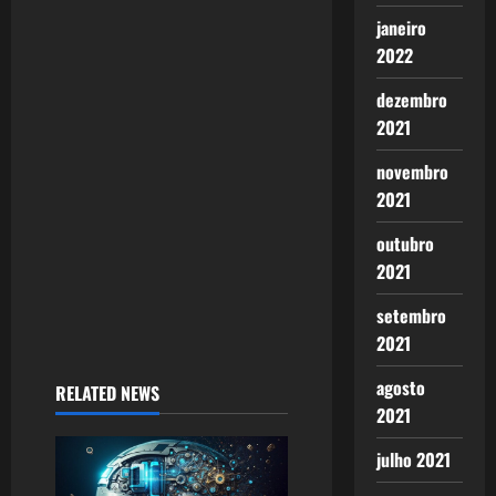
t
janeiro
2022
i
dezembro
o
2021
n
novembro
2021
outubro
2021
setembro
2021
agosto
RELATED NEWS
2021
julho 2021