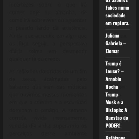
incertezas sobre o que irá
Fakes numa
comer hoje ou amanhã, de
sociedade
como irá sobreviver ou aguentar
em ruptura.
o pesado fardo da existência.
Juliana
em
Ainda que acredite em algo que
Gabriela –
os faça seguir, a perspectiva
Elomar
diária teima em desmentir
qualquer fé ou credo.
Trump é
Louco? –
As reflexões doloridas de um fim
Arnobio
de sexta, acalmadas pelo
Rocha
em
balsamo que vem das músicas
Trump-
que ouvimos, nesses momentos
Musk e a
em que a sombra e a escuridão
Distopia: A
dominam o cenário. A semana
Questão do
corrida, vivida intensamente,
PODER!
vencida dia a dia, superando os
percalços desse ambiente
Kathianne