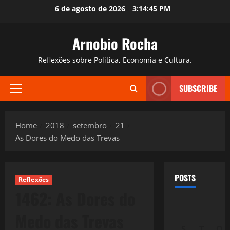
Skip
6 de agosto de 2026
3:14:47 PM
to
content
Arnobio Rocha
Reflexões sobre Política, Economia e Cultura.
SUBSCRIBE
Primary
Menu
Home
2018
setembro
21
As Dores do Medo das Trevas
POSTS
Reflexões
1462: As Dores do
Medo das Trevas
S
T
Q