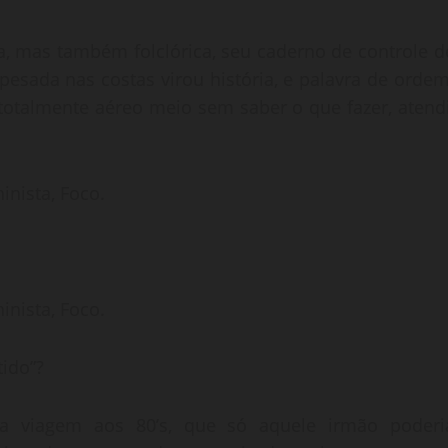
a, mas também folclórica, seu caderno de controle d
pesada nas costas virou história, e palavra de ordem
a totalmente aéreo meio sem saber o que fazer, atendi
inista, Foco.
inista, Foco.
tido”?
a viagem aos 80’s, que só aquele irmão poderi