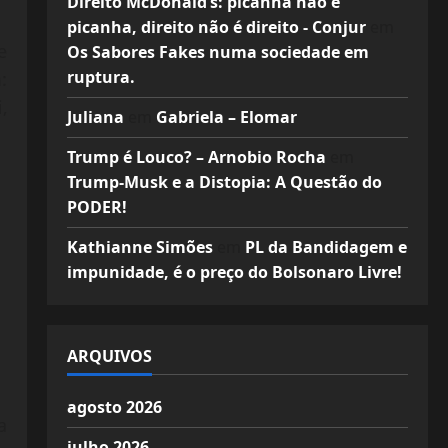
Direito McDonald’s: picanha não é
picanha, direito não é direito - Conjur
em
e
Os Sabores Fakes numa sociedade em
ruptura.
:
,
Juliana
em
Gabriela – Elomar
Trump é Louco? – Arnobio Rocha
em
Trump-Musk e a Distopia: A Questão do
PODER!
Kathianne Simões
em
PL da Bandidagem e
impunidade, é o preço do Bolsonaro Livre!
ARQUIVOS
agosto 2026
a
julho 2026