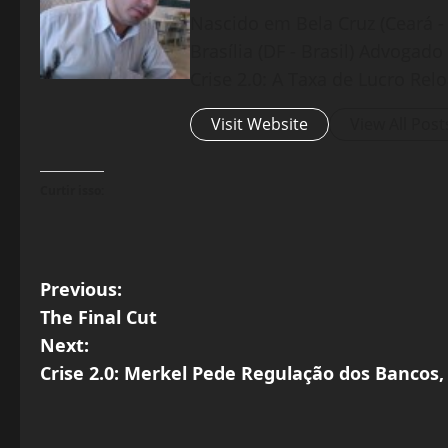
Nascido em Bela Cruz (Ceará - 
Brasília (DF - Brasil) Advogad
Crise 2.0: A Taxa de Lucro Rel
Visit Website
View All Post
Curtir isso:
P
Previous:
The Final Cut
o
Next:
s
Crise 2.0: Merkel Pede Regulação dos Bancos,
t