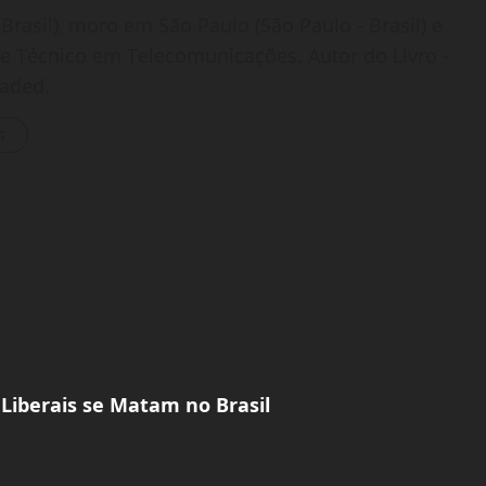
Brasil), moro em São Paulo (São Paulo - Brasil) e
o e Técnico em Telecomunicações. Autor do Livro -
oaded.
s
 Liberais se Matam no Brasil