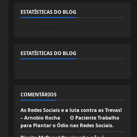
,
ESTATÍSTICAS DO BLOG
e
e
745.061 cliques
,
ESTATÍSTICAS DO BLOG
745.061 cliques
,
m
e
COMENTÁRIOS
s
a
As Redes Sociais e a luta contra as Trevas!
– Arnobio Rocha
em
O Paciente Trabalho
para Plantar o Ódio nas Redes Sociais.