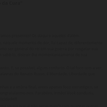
o da Cura
”
stamos presentes! Os daqui e aqueles d’além.
, naquele momento de dor, fui capaz de, diferentemente
 como ser general do rei em sua guerra por resgatar sua
m sabê-lo, distrair-lhe momentaneamente de sua
ento. E, se possível, algum conforto. O tal foco tem a ver,
 palavras do Renato Russo, é liberdade. Liberdade que
has e a vitória final, antes apenas foco estratégico, se
ongratularmo-nos. Parabéns, irmão! Você conduziu,
icidade!!!
 uma roupa que já não serve mais”) com quantas outras