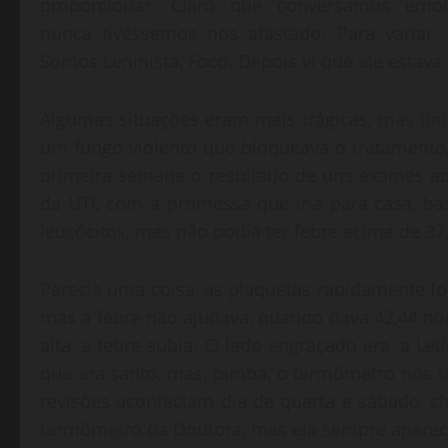
proporcionar. Claro que conversamos emo
nunca tivéssemos nos afastado. Para variar, 
Somos Leninista, Foco. Depois vi que ele estava
Algumas situações eram mais trágicas, mas tin
um fungo violento que bloqueava o tratamento,
primeira semana o resultado de uns exames apo
da UTI, com a promessa que iria para casa, ba
leucócitos, mas não podia ter febre acima de 37,
Parecia uma coisa, as plaquetas rapidamente fo
mas a febre não ajudava, quando dava 42,44 hor
alta, a febre subia. O lado engraçado era, a L
que era santo, mas, pimba, o termômetro nos 
revisões aconteciam dia de quarta e sábado
termômetro da Doutora, mas ela sempre apareci