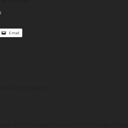
0
E-mail
emos sorrir felizes!!!
sando em fechar, pelo menos por um tempo o tem