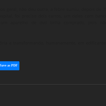
s geral, não deu outra, a febre sumiu, depois de 7
pital, foi preciso dois carros, um deles com banc
té um aparelho de dvd tinha comprado, pois nã
ria e transformando, humanamente, em edificante
Save as PDF