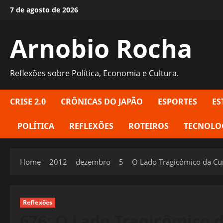
Skip
7 de agosto de 2026
to
content
Arnobio Rocha
Reflexões sobre Política, Economia e Cultura.
CRISE 2.0
CRÔNICAS DO JAPÃO
ESPORTES
ES
POLÍTICA
REFLEXÕES
ROTEIROS
TECNOLO
Home
2012
dezembro
5
O Lado Tragicômico da Cu
Reflexões
676: O Lado Tragicômico 