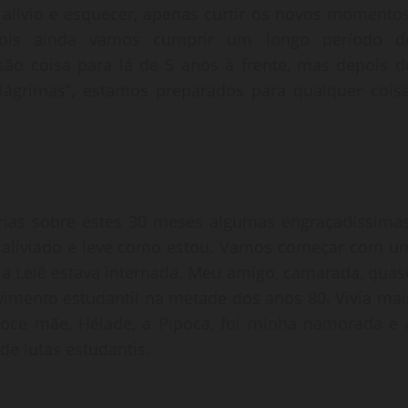
o alívio e esquecer, apenas curtir os novos momentos
pois ainda vamos cumprir um longo período d
são coisa para lá de 5 anos à frente, mas depois d
e lágrimas”, estamos preparados para qualquer coisa
órias sobre estes 30 meses algumas engraçadíssimas
a, aliviado e leve como estou. Vamos começar com u
a Lelê estava internada. Meu amigo, camarada, quas
imento estudantil na metade dos anos 80. Vivia mai
doce mãe, Hélade, a Pipoca, foi minha namorada e 
de lutas estudantis.