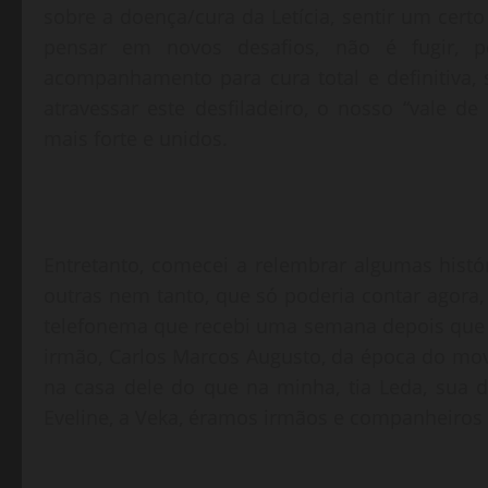
sobre a doença/cura da Letícia, sentir um cert
pensar em novos desafios, não é fugir, 
acompanhamento para cura total e definitiva, 
atravessar este desfiladeiro, o nosso “vale d
mais forte e unidos.
Entretanto, comecei a relembrar algumas hist
outras nem tanto, que só poderia contar agor
telefonema que recebi uma semana depois que 
irmão, Carlos Marcos Augusto, da época do mov
na casa dele do que na minha, tia Leda, sua 
Eveline, a Veka, éramos irmãos e companheiros 