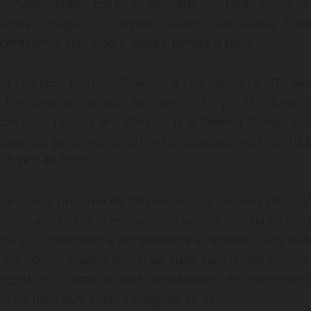
cionadamente, toda a amizade voltara como s
antes desligar, ele repete: Carlos: Camarada: Foco
 certíssimo, não podia jamais perder o foco.
ha seu lado cômico. Quando a Lelê deixou a UTI, tev
 um deus nos acuda. Até que ela foi pra UTI, logo n
ntou o tipo de anti-fúngico que deveria tomar. Sai
stava ter pelo menos 30 mil plaquetas, mais de 100
5º, por 48 horas.
ram para próximo de 100 mil, leucócito mais de 1500
as, que a Doutora estava para passar no quarto e da
etícia e Eu medindo a temperatura e rezando para tud
traía. Foram quatro semanas, tudo caminhava bem, a
, chegou um momento que pensávamos em esconder 
a na hora que a febre chegava ao 38.