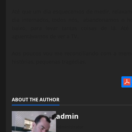
Até que um dia esquecemos de medir, relaxamo
dia internados, todos nós, abandonamos o hos
baixo, para levar tantas coisas de lá. A
aguentávamos de ver a TV.
Aos poucos vou me reconciliando com a memó
histórias, pequenas tragédias.
ABOUT THE AUTHOR
admin
Administrator