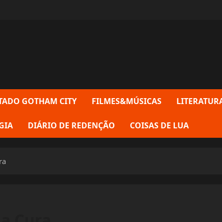
TADO GOTHAM CITY
FILMES&MÚSICAS
LITERATUR
GIA
DIÁRIO DE REDENÇÃO
COISAS DE LUA
ra
da Cura