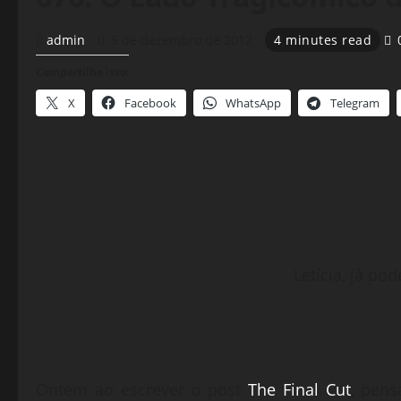
admin
5 de dezembro de 2012
4 minutes read
Compartilhe isso:
X
Facebook
WhatsApp
Telegram
Letícia, já pod
Ontem ao escrever o post
The Final Cut
, pen