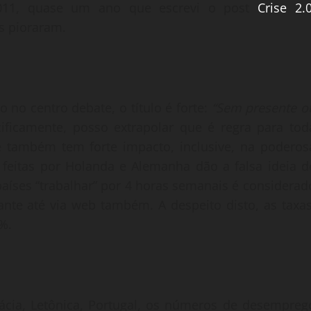
011, quase um ano que escrevi o post
Crise 2.0
s pioraram.
o no centro debate, o título é forte:
“Sem presente o
ficamente, posso extrapolar que é regra para tod
e também tem forte impacto, inclusive, na poderos
eitas por Holanda e Alemanha dão a falsa ideia d
países “trabalhar” por 4 horas semanais é considerad
ante até via web também. A despeito disto, as taxas
%.
ácia, Letônica, Portugal, os números de desempreg