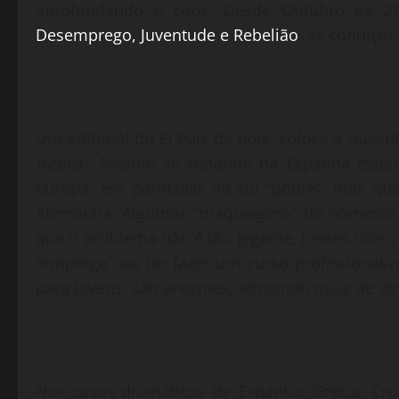
aprofundando o caos. Desde Outubro de 2
Desemprego, Juventude e Rebelião
, as condiçõe
Um editorial do El País de hoje, coloca a questã
futuro”.
Mesmo se tratando da Espanha especi
Europa, em particular no sul “pobre”, mas qu
Alemanha. Algumas “maquiagens” de números f
que o problema não é tão gigante, nestes dois 
“emprego” ou ter fazer um curso profissionaliz
para jovens, são enormes, atingindo mais de 20
Nos casos dramáticos de Espanha, Grécia, Cro