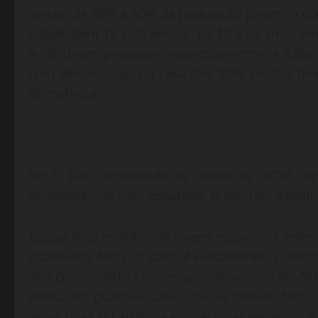
variam de 40% a 60% da população jovem, o con
subdividem 16 a 19 anos e de 19 a 24 anos, e
% de desempregados respectivamente. A Itália
com desemprego na casa dos 30%, muitos dele
de melhora.
No El País, analisando os dados da OCDE, d
agravante, no caso espanhol, quem não trabalh
Quase dois milhões de jovens espanhóis entre
chamados Ninis .O dado é exatamente -1.900.00
at a Glance 2012 ) e corresponde ao ano de 201
ainda, em qualquer caso, que as provas, bem 
as lacunas do sistema educacional espanhol e