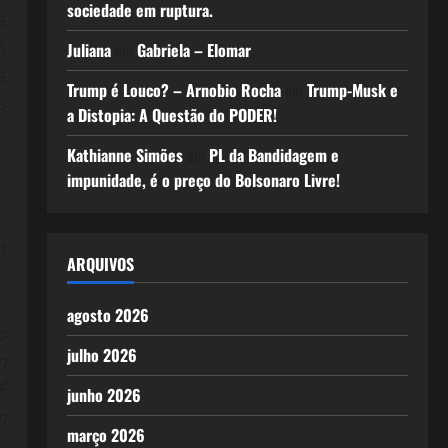
sociedade em ruptura.
s
5
Juliana
em
Gabriela – Elomar
s
Trump é Louco? – Arnobio Rocha
em
Trump-Musk e
s
a Distopia: A Questão do PODER!
Kathianne Simões
em
PL da Bandidagem e
impunidade, é o preço do Bolsonaro Livre!
m
ARQUIVOS
agosto 2026
o
julho 2026
n
É
junho 2026
m
março 2026
s