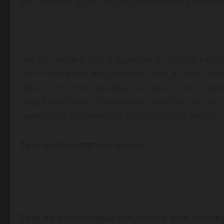
vai contratar 60 mil novos professores a Espanh
Por fim lembra que a Espanha e Turquia são os
com mais baixa escolaridade, que a atual cris
deles, com mais estudos, mas que se encont
há presente, nem futuro para Espanha, com os 
questão do desemprego e a inatividade escolar.
Taxa de desemprego jovem
Taxa de desocupação dos jovens: sem empre