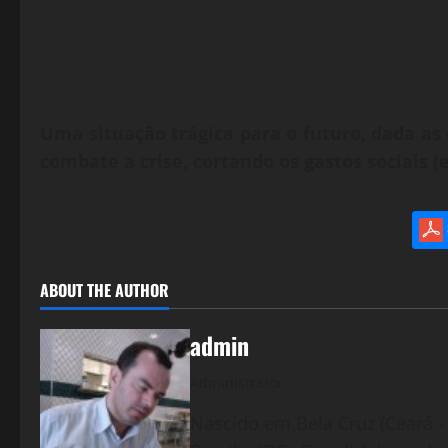
Uma situação trágica para o futuro, dada as 
combate a crise, cortando os gastos sociais 
ABOUT THE AUTHOR
admin
Administrator
Nascido em Bela Cruz (Ceará - 