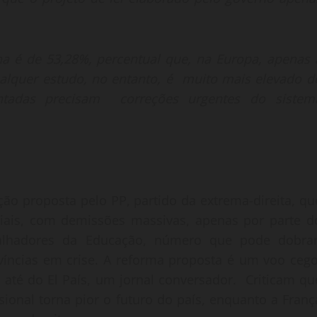
ha é de 53,28%, percentual que, na Europa, apenas 
alquer estudo, no entanto, é muito mais elevado d
entadas precisam correções urgentes do sistem
o proposta pelo PP, partido da extrema-direita, qu
ciais, com demissões massivas, apenas por parte d
balhadores da Educação, número que pode dobrar
víncias em crise. A reforma proposta é um voo cego
 até do El País, um jornal conversador. Criticam qu
ssional torna pior o futuro do país, enquanto a Franç