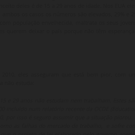
ceito deles é de 15 a 29 anos de idade. Nos EUA ele
m ambos os casos os números são elevados, 29% e 2
 com população envelhecida, maltrata os seus joven
s querem deixar o país porque não têm esperança
e 2010, eles asseguram que está bem pior, com u
a não estuda:
 15 e 29 anos não estudam nem trabalham. Estes sã
0 incluído num relatório recente da OCDE (Educatio
0, por isso é seguro assumir que a situação piorou. 
como as falhas do mercado de trabalho, e sofre co
 que o projeto de lei elaborado pelo governo apena