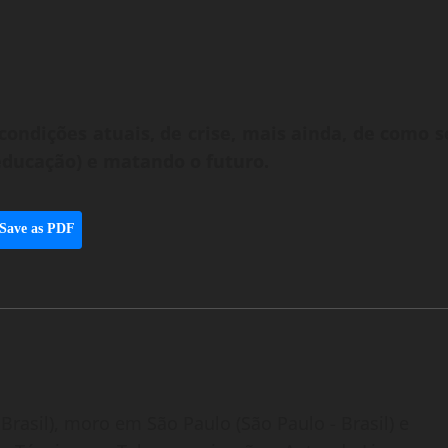
condições atuais, de crise, mais ainda, de como s
(educação) e matando o futuro.
Save as PDF
Brasil), moro em São Paulo (São Paulo - Brasil) e