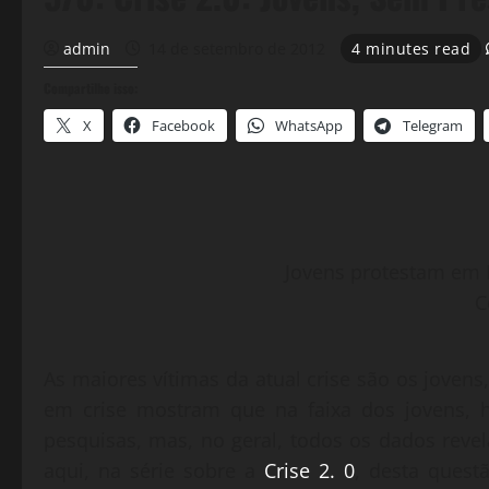
admin
14 de setembro de 2012
4 minutes read
Compartilhe isso:
X
Facebook
WhatsApp
Telegram
Jovens protestam em P
C
As maiores vítimas da atual crise são os jov
em crise mostram que na faixa dos jovens, h
pesquisas, mas, no geral, todos os dados reve
aqui, na série sobre a
Crise 2. 0
, desta ques