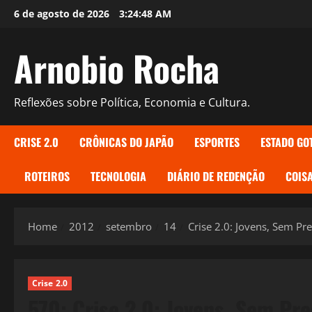
Skip
6 de agosto de 2026
3:24:49 AM
to
content
Arnobio Rocha
Reflexões sobre Política, Economia e Cultura.
CRISE 2.0
CRÔNICAS DO JAPÃO
ESPORTES
ESTADO GO
ROTEIROS
TECNOLOGIA
DIÁRIO DE REDENÇÃO
COISA
Home
2012
setembro
14
Crise 2.0: Jovens, Sem Pr
Crise 2.0
570: Crise 2.0: Jovens, Sem Pr