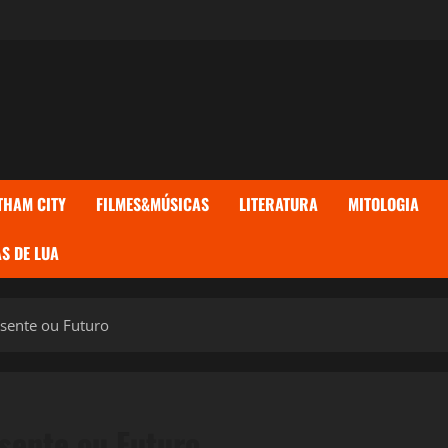
THAM CITY
FILMES&MÚSICAS
LITERATURA
MITOLOGIA
S DE LUA
esente ou Futuro
esente ou Futuro