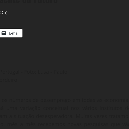
0
E-mail
ortugal - Foto: Lusa - Paulo
ordeiro
ens, os números de desemprego em todas as economia
á uma variação conceitual nos vários institutos d
lam a situação desesperadora. Muitas vezes tratamo
tão, mês a mês recebemos novas pesquisas que vã