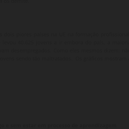
a os demite.
 dois piores países na UE na formação profissional
e levou 40.625 jovens a ir embora do país, a maiori
ravam desempregados. Como eles mesmos dizem: nã
jovens sendo tão maltratados. Os gráficos mostram 
go e sem estar em processo de aprendizagem