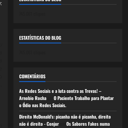
:
745.061 cliques
ESTATÍSTICAS DO BLOG
u
745.061 cliques
a
a
e
COMENTÁRIOS
o
,
As Redes Sociais e a luta contra as Trevas! –
Arnobio Rocha
em
O Paciente Trabalho para Plantar
o Ódio nas Redes Sociais.
Direito McDonald’s: picanha não é picanha, direito
não é direito - Conjur
em
Os Sabores Fakes numa
o