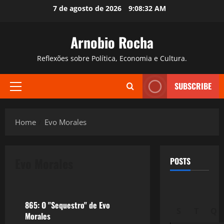
Skip
7 de agosto de 2026
9:08:33 AM
to
content
Arnobio Rocha
Reflexões sobre Política, Economia e Cultura.
SUBSCRIBE
Primary
Menu
Home
Evo Morales
Evo Morales
POSTS
Crise 2.0
865: O "Sequestro" de Evo
S
T
Q
Morales