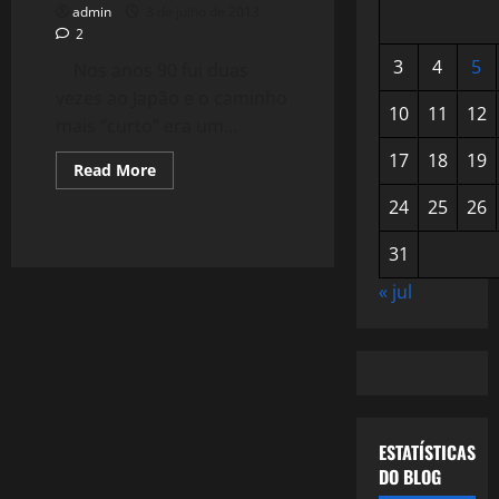
admin
3 de julho de 2013
2
3
4
5
Nos anos 90 fui duas
vezes ao Japão e o caminho
10
11
12
mais “curto” era um...
17
18
19
Read
Read More
more
about
24
25
26
865:
O
"Sequestro"
31
de
Evo
« jul
Morales
ESTATÍSTICAS
DO BLOG