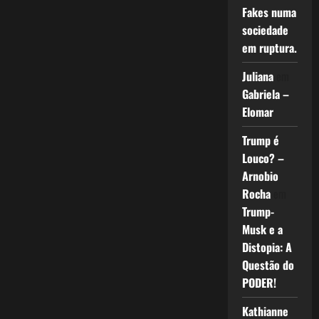
Fakes numa
sociedade
em ruptura.
Juliana
em
Gabriela –
Elomar
Trump é
Louco? –
Arnobio
Rocha
em
Trump-
Musk e a
Distopia: A
Questão do
PODER!
Kathianne