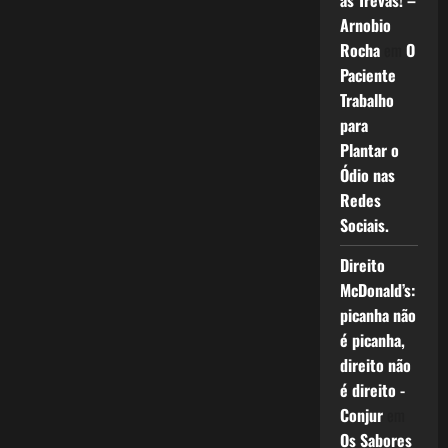
as Trevas! –
Arnobio
Rocha
em
O
Paciente
Trabalho
para
Plantar o
Ódio nas
Redes
Sociais.
Direito
McDonald’s:
picanha não
é picanha,
direito não
é direito -
Conjur
em
Os Sabores