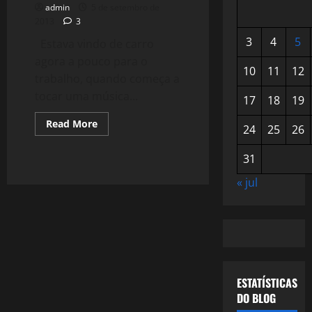
admin
5 de setembro de
2013
3
3
4
5
Estava vindo de carro
agora a pouco para o
10
11
12
trabalho, quando começa a
tocar uma música...
17
18
19
Read
Read More
24
25
26
more
about
Show
31
das
Poderosas
–
« jul
Bregas
e
Cults
ESTATÍSTICAS
DO BLOG