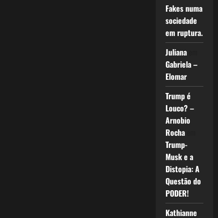
Fakes numa
sociedade
em ruptura.
Juliana
em
Gabriela –
Elomar
Trump é
Louco? –
Arnobio
Rocha
em
Trump-
Musk e a
Distopia: A
Questão do
PODER!
Kathianne