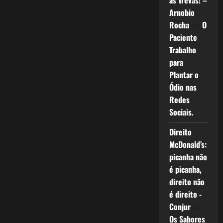
as Trevas! –
Arnobio
Rocha
em
O
Paciente
Trabalho
para
Plantar o
Ódio nas
Redes
Sociais.
Direito
McDonald’s:
picanha não
é picanha,
direito não
é direito -
Conjur
em
Os Sabores