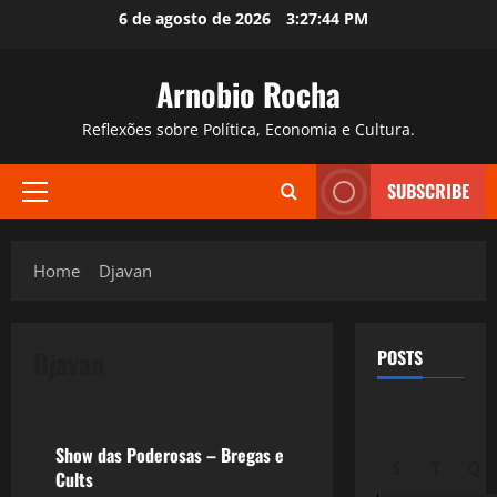
Skip
6 de agosto de 2026
3:27:45 PM
to
content
Arnobio Rocha
Reflexões sobre Política, Economia e Cultura.
SUBSCRIBE
Primary
Menu
Home
Djavan
Djavan
POSTS
Filmes&Músicas
Show das Poderosas – Bregas e
S
T
Q
Cults