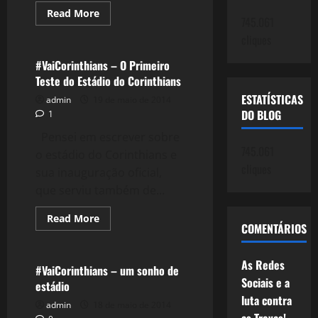
Read
Read More
745.061
more
Esportes
about
cliques
#VaiBrasil
–
Neymar,
#VaiCorinthians – O Primeiro
o
Teste do Estádio do Corinthians
Super
craque
ESTATÍSTICAS
admin
19 de maio de 2014
do
Brasil
DO BLOG
1
Pensei em escrever sobre
745.061
o estádio do Corinthians e
cliques
sua inauguração oficial,
que serviu também de...
Read
Read More
COMENTÁRIOS
more
Esportes
about
#VaiCorinthians
–
As Redes
O
#VaiCorinthians – um sonho de
Primeiro
Sociais e a
estádio
Teste
do
luta contra
admin
18 de maio de 2014
Estádio
do