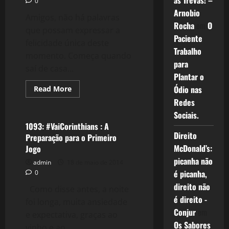
as Trevas! –
0
Corinthians
Arnobio
Amigos, não há palavras
Rocha
em
O
que possam expressar a
Paciente
felicidade única deste
Trabalho
momento. Começa quando
para
saí de casa...
Plantar o
Read
Ódio nas
Read More
more
Esportes
Redes
about
#VaiCorinthians
Sociais.
–
um
1093: #VaiCorinthians : A
sonho
Direito
Preparação para o Primeiro
de
estádio
McDonald’s:
Jogo
picanha não
admin
18 de maio de 2014
é picanha,
0
direito não
Como disse antes, a noite
é direito -
foi longa, muita ansiedade
Conjur
em
e expectativa, graças ao
Os Sabores
vinho e ao...