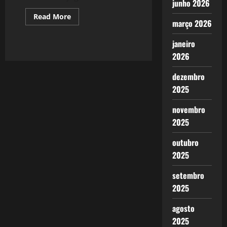
junho 2026
Read
Read More
março 2026
more
about
#VaiterCopa
janeiro
–
O
2026
Estádio
do
Corinthians.
dezembro
2025
novembro
2025
outubro
2025
setembro
2025
agosto
2025