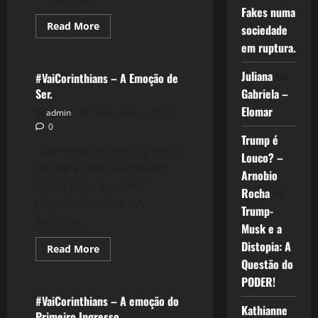
Fakes numa
Read
Read More
sociedade
more
Filmes&Músicas
about
em ruptura.
1093:
#VaiCorinthians
Juliana
em
:
#VaiCorinthians – A Emoção de
A
Ser.
Gabriela –
Preparação
para
Elomar
admin
16 de maio de 2014
o
Primeiro
0
Jogo
Trump é
Domingo vai ser o grande
Louco? –
dia para todo corintiano,
Arnobio
como antecipei aqui
Rocha
em
(#VaiCorinthians – A
Trump-
emoção...
Musk e a
Distopia: A
Read
Read More
more
Questão do
Esportes
about
#VaiCorinthians
PODER!
–
A
#VaiCorinthians – A emoção do
Emoção
Kathianne
Primeiro Ingresso.
de