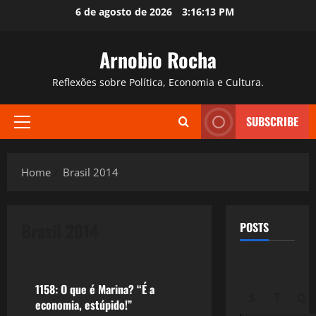
Skip
6 de agosto de 2026
3:16:14 PM
to
content
Arnobio Rocha
Reflexões sobre Política, Economia e Cultura.
SUBSCRIBE
Primary
Menu
Home
Brasil 2014
Brasil 2014
POSTS
Política
1158: O que é Marina? “É a
S
T
Q
economia, estúpido!”