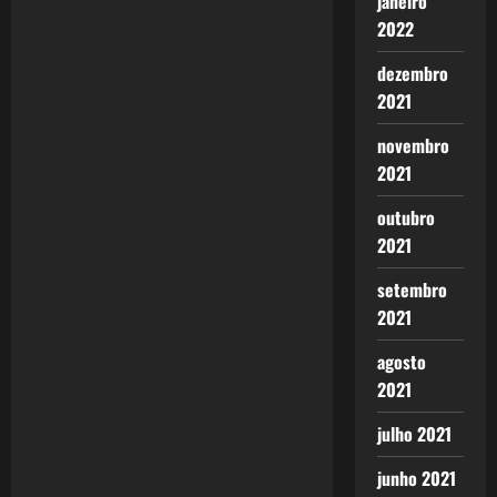
v
janeiro
2022
i
dezembro
g
2021
a
novembro
2021
t
outubro
i
2021
o
setembro
2021
n
agosto
2021
julho 2021
junho 2021