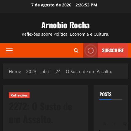
Skip
7 de agosto de 2026
2:26:54 PM
to
content
Arnobio Rocha
Reflexões sobre Política, Economia e Cultura.
SUBSCRIBE
Primary
Menu
Home
2023
abril
24
O Susto de um Assalto.
POSTS
Reflexões
2272: O Susto de
um Assalto.
S
T
Q