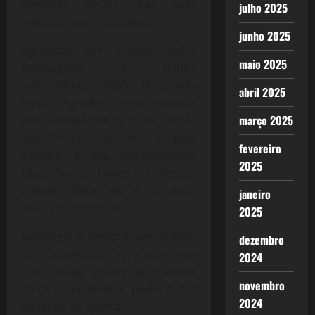
demorar alguns dias para
julho 2025
entender completamente.
junho 2025
Agradeço aos amigos, pelas
maio 2025
mensagens, à minha
companheira, minha filha, pela
abril 2025
força. Agradecimento especial
março 2025
para companheira Luzia Cantal,
que foi atrás de toda a ajuda
fevereiro
possível e aos companheiros
2025
Elizeu Soares Lopes e Professor
Cláudio Silva, ex e o atual
janeiro
Ouvidor da Polícias.
2025
Domingo é sempre um drama,
dezembro
dia complicado para mim, em
2024
que coisas graves acontecem,
novembro
mera coincidência, poderia ser
2024
na terça, na quinta.