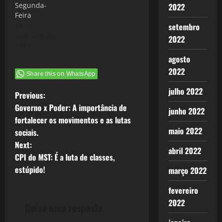
Segunda-
2022
Feira
setembro
18 de
fevereiro de
2022
2013
agosto
2022
Share this on WhatsApp
julho 2022
P
Previous:
Governo x Poder: A importância de
junho 2022
o
fortalecer os movimentos e as lutas
maio 2022
sociais.
s
Next:
abril 2022
t
CPI do MST: É a luta de classes,
estúpido!
março 2022
n
fevereiro
a
2022
Deixe uma resposta