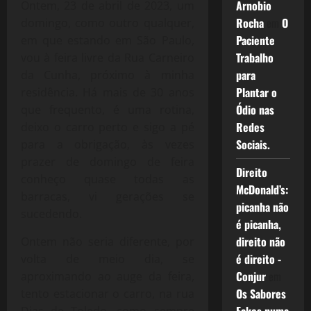
Arnobio
Ontem, 23 de abril de 2023, um
Rocha
em
O
domingo, como outro qualquer,
Paciente
em que estando em São Paulo,
Trabalho
vou à feira livre da Rua Carneiro
para
da Cunha, próximo à minha
Plantar o
residência. Há mais de 30 anos
Ódio nas
que frequento, é uma rotina,
Redes
deixo o carro perto e sigo a pé
Sociais.
para a obrigação, às vezes
prazer de domingo de feira
Direito
conheço quase todas as
McDonald’s:
barracas, vi gerações se
picanha não
sucedendo.
é picanha,
direito não
Ontem não seria diferente, por
é direito -
volta de meio dia, se
Conjur
em
aproximando ao auge da feira,
Os Sabores
tento estacionar o carro, na rua
Dias de Toledo, como sempre