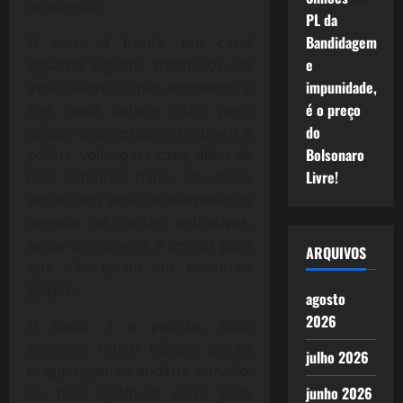
acontecido.
PL da
Bandidagem
O carro à frente, um casal
e
aguarda alguém, tranquilos, os
impunidade,
aviso sobre o que aconteceu e
é o preço
eles nada tinham visto, peço
do
celular emprestado, comunico á
Bolsonaro
polícia, volto para casa, além de
Livre!
não comprar nada, de mãos
vazias, vou atrás de bloquear os
acessos de contas, aplicativos,
avisar aos amigos e amigas para
ARQUIVOS
que não caiam em eventuais
golpes.
agosto
2026
O susto é o padrão, tudo
acontece muito rápido, jamais
julho 2026
reagiria, jamais andaria armado,
junho 2026
ou faria qualquer coisa para