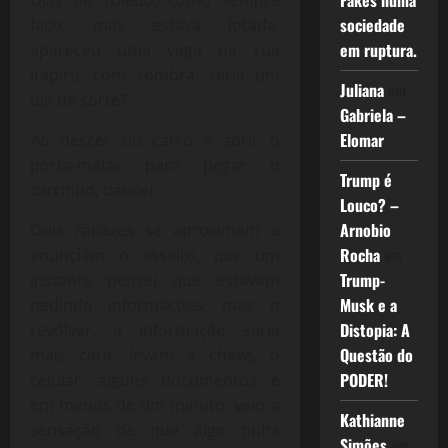
Fakes numa
sociedade
faço, mas estava lotada,
em ruptura.
apareceu uma vaga na rua
Itapiru, com sombra, seria um
Juliana
em
dia de sorte?
Gabriela –
Elomar
Ao descer do carro e abrir o
porta-malas para pegar o
Trump é
carrinho, dancei.
Louco? –
Arnobio
Dois rapazes se aproximam e
Rocha
em
anunciam o assalto, por um
Trump-
instante pensei que estavam
Musk e a
pedindo informações, mas o
Distopia: A
revólver, a informação seria
Questão do
mais cara, levam a chave, o
PODER!
celular, alguns documentos e
em menos de um minuto, veio a
Kathianne
sensação de que algo tinha
Simões
em