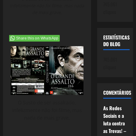
745.061
infelizmente não foi filme, mas nada
cliques
de mais grave,
ESTATÍSTICAS
Share this on WhatsApp
DO BLOG
745.061
cliques
COMENTÁRIOS
O Susto de ser assaltado,
As Redes
infelizmente não foi filme, mas
Sociais e a
nada de mais grave,
luta contra
as Trevas! –