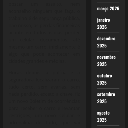
obstar um assalto, nem
março 2026
aconselho ninguém que faça, o
trabalho é de segurança pública,
janeiro
não nosso, as perdas financeiras
2026
acontecem todos os dias, perder
dezembro
um celular, documentos, até
2025
mesmo um carro, infelizmente é
algo que pode acontecer em
novembro
cidades grandes e médias.
2025
Horas depois, a polícia e a
outubro
seguradora localizaram o carro,
2025
tudo certo, sem avarias, sem
setembro
nada perdido, exceto a chave, fiz
2025
um novo Boletim de ocorrências
para receber o carro e levantar
agosto
restrições, um novo celular e
2025
adrenalina de tudo, que vai