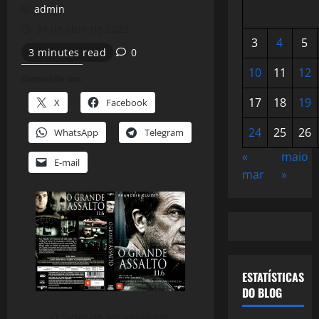
admin
24 de abril de 2023
3
4
5
3 minutes read
0
10
11
12
Compartilhe isso:
17
18
19
X
Facebook
24
25
26
WhatsApp
Telegram
«
maio
E-mail
mar
»
ESTATÍSTICAS
DO BLOG
O Susto de ser assaltado,