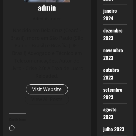
admin
janeiro
2024
Administrator
dezembro
Nascido em Bela Cruz (Ceará -
2023
Brasil), moro em São Paulo (São
Paulo - Brasil) e Brasília (DF -
novembro
Brasil) Advogado e Técnico em
2023
Telecomunicações. Autor do
Livro - Crise 2.0: A Taxa de Lucro
outubro
Reloaded.
2023
Visit Website
setembro
2023
View All Posts
agosto
2023
Curtir isso:
Carregando...
julho 2023