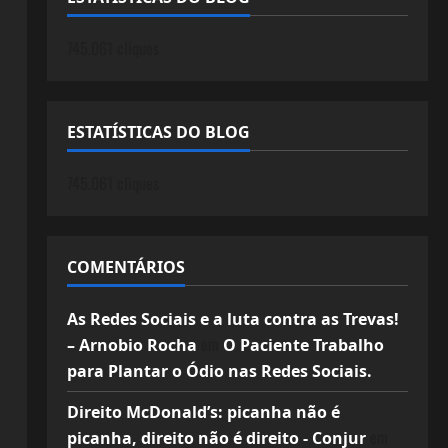
745.061 cliques
ESTATÍSTICAS DO BLOG
745.061 cliques
COMENTÁRIOS
As Redes Sociais e a luta contra as Trevas!
em
– Arnobio Rocha
O Paciente Trabalho
para Plantar o Ódio nas Redes Sociais.
Direito McDonald’s: picanha não é
em
picanha, direito não é direito - Conjur