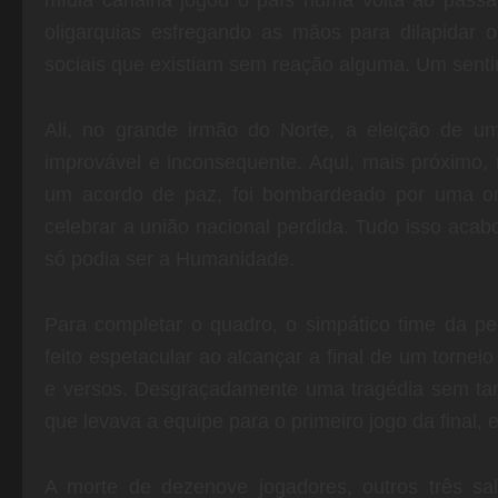
mídia canalha jogou o país numa volta ao pass
oligarquias esfregando as mãos para dilapidar 
sociais que existiam sem reação alguma. Um sentim
Ali, no grande irmão do Norte, a eleição de u
improvável e inconsequente. Aqui, mais próximo, 
um acordo de paz, foi bombardeado por uma on
celebrar a união nacional perdida. Tudo isso acab
só podia ser a Humanidade.
Para completar o quadro, o simpático time da 
feito espetacular ao alcançar a final de um torne
e versos. Desgraçadamente uma tragédia sem ta
que levava a equipe para o primeiro jogo da final,
A morte de dezenove jogadores, outros três s