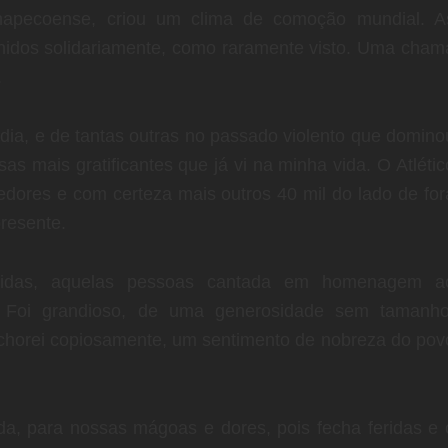
 Chapecoense, criou um clima de comoção mundial. A
unidos solidariamente, como raramente visto. Uma cham
.
édia, e de tantas outras no passado violento que domino
s mais gratificantes que já vi na minha vida. O Atlétic
edores e com certeza mais outros 40 mil do lado de for
presente.
eridas, aquelas pessoas cantada em homenagem a
 Foi grandioso, de uma generosidade sem tamanho
 chorei copiosamente, um sentimento de nobreza do pov
ida, para nossas mágoas e dores, pois fecha feridas e 