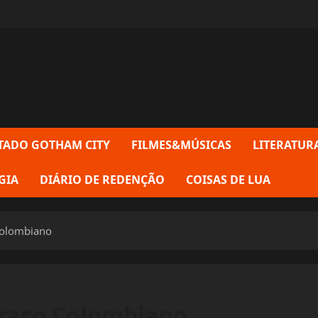
TADO GOTHAM CITY
FILMES&MÚSICAS
LITERATUR
GIA
DIÁRIO DE REDENÇÃO
COISAS DE LUA
Colombiano
braço Colombiano