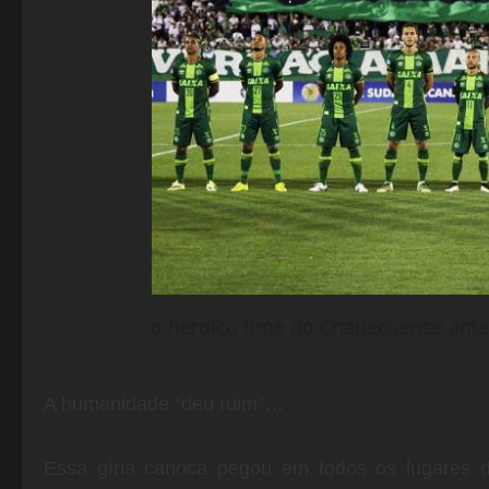
o heroico time do Chapecoense antes
A humanidade “deu ruim”…
Essa gíria carioca pegou em todos os lugares d