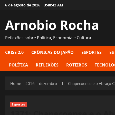
Skip
6 de agosto de 2026
3:48:43 AM
to
content
Arnobio Rocha
Reflexões sobre Política, Economia e Cultura.
CRISE 2.0
CRÔNICAS DO JAPÃO
ESPORTES
ES
POLÍTICA
REFLEXÕES
ROTEIROS
TECNOLO
Home
2016
dezembro
1
Chapecoense e o Abraço 
Esportes
1371: Chapecoense e o A