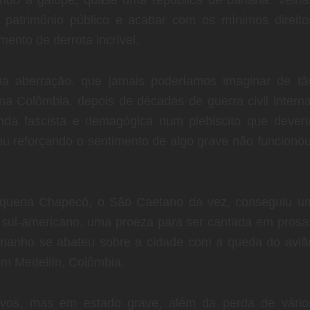
ando à galope, quase uma república de banana. Velha
o patrimônio público e acabar com os mínimos direito
ento de derrota incrível.
ma aberração, que jamais poderíamos imaginar de tã
na Colômbia, depois de décadas de guerra civil interna
da fascista e demagógica num plebiscito que deveri
ou reforçando o sentimento de algo grave não funcionou
pequena Chapecó, o São Caetano da vez, conseguiu u
io sul-americano, uma proeza para ser cantada em prosa
manho se abateu sobre a cidade com a queda do aviã
 em Medellín, Colômbia.
alvos, mas em estado grave, além da perda de vário