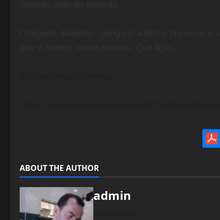
coração arde de emoção.
Obrigado, Medellín, obrigado Atlético Nacional e
que vi ontem, nunca mesmo. Que lição.
Vale ver integralmente.
https://www.youtube.com/watch?v=9qEwhKrp3
ABOUT THE AUTHOR
admin
Administrator