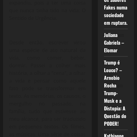
expandiu, pois a ter uma coisa
Fakes numa
que nunca tinha tido na vida: O
sociedade
Sentido de Urgência.
em ruptura.
Juliana
em
Gabriela –
Desde então, escrever virou
Elomar
uma espécie de ato natural da
vida, como comer, beber,
Trump é
dormir. Passei a colher mais
Louco? –
história, a olhar a “cena”, a olhar
Arnobio
a vida e pensar como aquele
Rocha
em
fato pode se transformar em
Trump-
texto. As memórias, os causos, o
Musk e a
mergulho no passado, na
Distopia: A
família, tudo que estivesse ao
Questão do
meu alcance, para ser traduzido
PODER!
em pequenos textos. Os filmes,
as músicas. Uma série de coisas
Kathianne