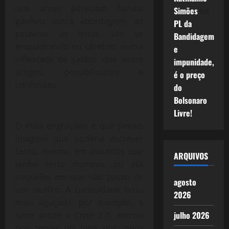
que antes pareciam banais
Simões
em
ganhou outra abordagem, as
PL da
palavras, as letras, vão se
Bandidagem
enquadrando no cérebro, numa
e
infinidade de saídas, que viram
impunidade,
artigos, possibilidades e
é o preço
confissões.
do
Bolsonaro
Livre!
O mais engraçado é que jamais
imaginei que poderia escrever
tanto, mesmo em assuntos que
ARQUIVOS
tenho certo domínio, ou atá
naqueles em que não passo de
agosto
um neófito. A curiosidade ficou
2026
mais aguçada, por exemplo, a
julho 2026
série sobre a Crise 2.0, entrou
nos temas do blog por mero