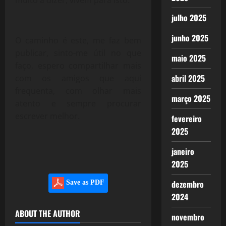
muito a dizer, vivem para isto.
julho 2025
junho 2025
O caminho é este, me faz bem
publicar, sinto-me útil no que
maio 2025
faço, espero compartilhar mais
abril 2025
com os amigos que aqui
frequenta, com olhar mais
março 2025
atento e sempre procurar
escrever melhor.
fevereiro
2025
janeiro
2025
dezembro
Save as PDF
2024
ABOUT THE AUTHOR
novembro