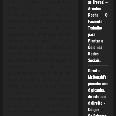
as Trevas! –
Com o tempo fui pegando o
Arnobio
gosto, os temas foram
Rocha
em
O
crescendo, os vários formatos
Paciente
do layout do blog foram dando a
Trabalho
cara dele, os textos que não
para
passavam de 5 mensais, um por
Plantar o
semana, começaram a brotar
Ódio nas
para 2 semanais, o esforço se
Redes
tornou maior, era preciso
Sociais.
aprimorar a técnica, enxugar os
exageros e dar uma
Direito
personalidade mais definitiva.
McDonald’s:
Quando o blog passou a ter um
picanha não
rosto mais claro, veio a doença
é picanha,
da Lelê, com ela as dores e
direito não
tortura da alma, este espaço
é direito -
passou a ser meu maior
Conjur
em
confessionário. A atividade se
Os Sabores