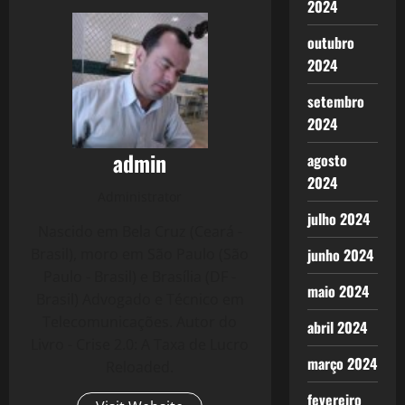
2024
outubro
2024
setembro
2024
admin
agosto
2024
Administrator
julho 2024
Nascido em Bela Cruz (Ceará -
Brasil), moro em São Paulo (São
junho 2024
Paulo - Brasil) e Brasília (DF -
maio 2024
Brasil) Advogado e Técnico em
Telecomunicações. Autor do
abril 2024
Livro - Crise 2.0: A Taxa de Lucro
março 2024
Reloaded.
fevereiro