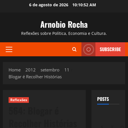
Skip
6 de agosto de 2026
10:10:53 AM
to
content
Arnobio Rocha
Reflexões sobre Política, Economia e Cultura.
SUBSCRIBE
Primary
Menu
Home
2012
setembro
11
Blogar é Recolher Histórias
POSTS
Reflexões
564: Blogar é
Recolher Histórias
S
T
Q