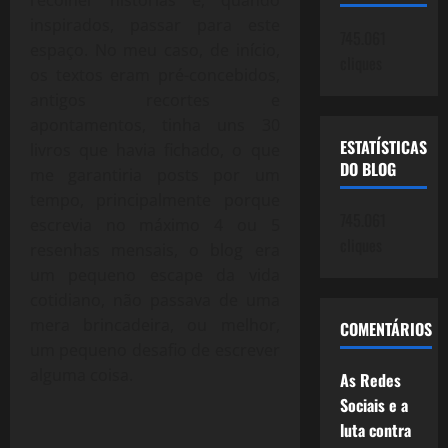
recolher histórias e, quando
inspirados, passar para este
745.061
espaço. No meu caso, de início,
cliques
os textos eram pré-concebidos,
antigos recortes e
apontamentos, tinha uns 30
ESTATÍSTICAS
livros que havia fichado, o que
DO BLOG
me garantiria posts por um
tempo, principalmente porque
745.061
escrevia no máximo 4 ou 5
cliques
resenhas mensais, o blog era
um pequeno escape da vida
cotidiano, não passava de uma
mera brincadeira, ou melhor,
COMENTÁRIOS
um pequeno desafio de escrever
alguma coisa.
As Redes
Sociais e a
luta contra