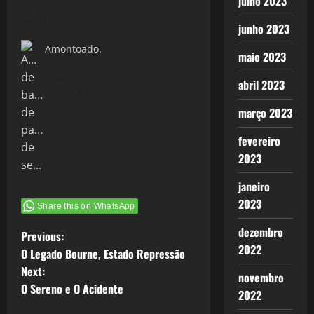
julho 2023
18 de março
de 2013
junho 2023
Amontoado.
maio 2023
26 de
março
abril 2023
de 2014
março 2023
fevereiro
2023
janeiro
2023
Share this on WhatsApp
dezembro
P
Previous:
2022
O Legado Bourne, Estado Repressão
o
Next:
novembro
O Sereno e O Acidente
s
2022