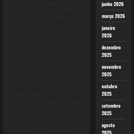
junho 2026
acaso, estava ouvindo umas
críticas do Joelmir Beting e
março 2026
pensei “como fala bobagem esta
janeiro
direita”. Mas, depois intui, ok,
2026
eles falam e escrevem
“bobagens” e nós, nem uma
dezembro
coisa nem outra. Cheguei ao PC
2025
e fiz uma resenha geral de
novembro
Economia Mundial, sem descer
2025
ao concreto, bem… Vocês sabem
o quanto cresceu aquele
outubro
pequeno pensamento. Continuo
2025
achando que fazemos muito
pouco, somos poucos e
setembro
pensamos de forma limitada,
2025
esta é que a verdade, Joelmir,
agosto
Ming, Delfim e outros, sim, têm
2025