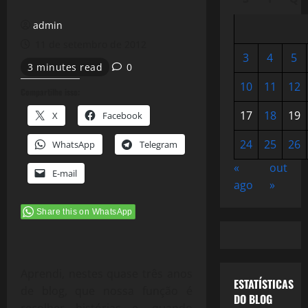
admin
11 de setembro de 2012
3
4
5
3 minutes read
0
10
11
12
Compartilhe isso:
17
18
19
X
Facebook
24
25
26
WhatsApp
Telegram
«
out
E-mail
ago
»
Share this on WhatsApp
Aprendi, nestes quase três anos
ESTATÍSTICAS
de blog, que nossa função é
DO BLOG