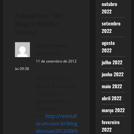
t
outubro
2022
0 thoughts on “
564:
n
Blogar é Recolher
setembro
a
2022
Histórias
”
v
agosto
Rebeca Perez
2022
Silva
disse:
i
11 de setembro de 2012
julho 2022
g
às 09:38
junho 2022
a
Adoro todos os
maio 2022
textos ,E escreves
t
muito bem
abril 2022
aproveitando a
i
deixa leia ,
março 2022
isto.
http://revistaf
o
fevereiro
orum.com.br/blog
n
2022
dorovai/2012/09/0