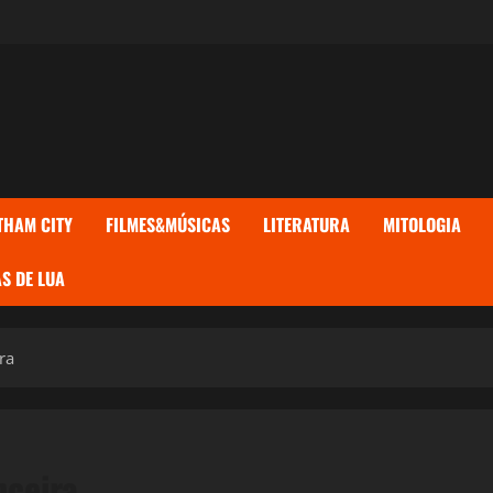
THAM CITY
FILMES&MÚSICAS
LITERATURA
MITOLOGIA
S DE LUA
ra
nceira