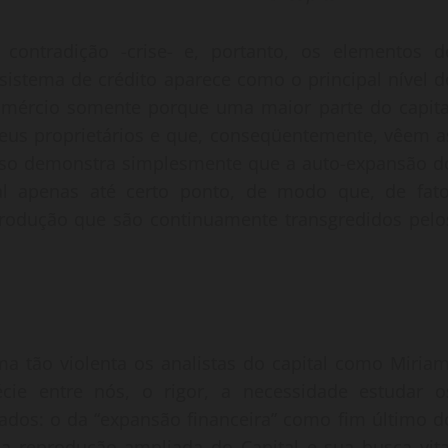
 contradição -crise- e, portanto, os elementos d
istema de crédito aparece como o principal nível d
omércio somente porque uma maior parte do capita
eus proprietários e que, conseqüentemente, vêem a
 Isso demonstra simplesmente que a auto-expansão d
al apenas até certo ponto, de modo que, de fato
 produção que são continuamente transgredidos pelo
a tão violenta os analistas do capital como Miriam
ie entre nós, o rigor, a necessidade estudar o
ados: o da “expansão financeira” como fim último d
a reprodução ampliada do Capital e sua busca vita