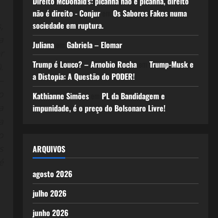
Direito McDonald’s: picanha não é picanha, direito
não é direito - Conjur
em
Os Sabores Fakes numa
sociedade em ruptura.
,
a
Juliana
em
Gabriela – Elomar
r
Trump é Louco? – Arnobio Rocha
em
Trump-Musk e
.
a Distopia: A Questão do PODER!
–
o
Kathianne Simões
em
PL da Bandidagem e
a
impunidade, é o preço do Bolsonaro Livre!
a
o
s
ARQUIVOS
é
agosto 2026
julho 2026
junho 2026