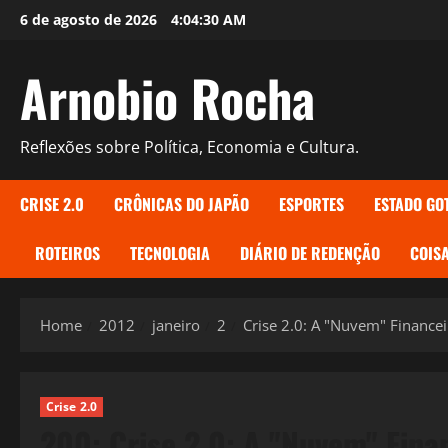
Skip
6 de agosto de 2026
4:04:31 AM
to
content
Arnobio Rocha
Reflexões sobre Política, Economia e Cultura.
CRISE 2.0
CRÔNICAS DO JAPÃO
ESPORTES
ESTADO GO
ROTEIROS
TECNOLOGIA
DIÁRIO DE REDENÇÃO
COISA
Home
2012
janeiro
2
Crise 2.0: A "Nuvem" Financei
Crise 2.0
200: Crise 2.0: A "Nuvem" Fina