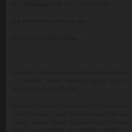
as dívidas que hoje me atormentam
a ti atormentar irão um dia.
(As Nuvens – Aristófanes )
Ano novo continuamos na velha série sobre a Cr
e combater velha cegueira, quase um mis
Superprodução do Capital.
Quando olhamos o conjunto do PIB mundial e 
somos tomados pelo impressionismo de que 
Capital
versus
Capital Especulativo. Na excel
outros posts, eles vão ao cerne da questão: