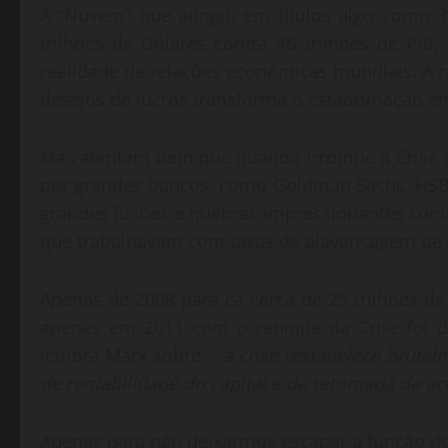
A “Nuvem” que atingiu em títulos algo como 3
trilhões de Dólares contra 46 trilhões de PI
realidade de relações econômicas mundiais. A r
desejos de lucros transforma o estado/nação em
Mas atentem bem que quando irrompe a Crise 
por grandes bancos, como Goldman Sachs, HSBC
grandes fusões e quebras impressionantes com
que trabalhavam com taxas de alavancagem de a
Apenas de 2008 para cá cerca de 25 trilhões d
apenas em 2011 com o repique da Crise foi d
lembra Marx sobre :
“a crise restabelece bruta
de rentabilidade do capital e de retomada da a
Apenas para não deixarmos escapar a função do 