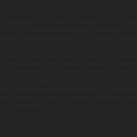
mordialmente, como base, os indicadores financeiros
 – em um sentido apologético ou catastrofista – d
 milhões de circulem em tal ou qual direção não que
o acaso (como se fosse um jogo de azar ou “cassino”)
tiva. E para isso convém distinguir o curto prazo 
nomia – do longo prazo, que está sempre configurad
ue a instabilidade da economia moderna deriva d
idez” e das práticas financeiras arriscadas, é própri
 a refutar a imagem neoclássica de um equilíbri
 seria alterado apenas transitoriamente por desajuste
stão esquece-se que a superfície monetária não 
s do capitalismo”.