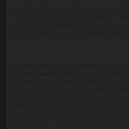
Por mais robustos que sejam os números da e
mantêm cada dia mais atuais, a lógica da “n
contrário do pensamento vulgar, não marxista
Capital. Recorremos mais uma vez uma longa e 
“O peso inédito do capital financeiro foi deci
se deve esquecer, porém, que, em última ins
seguindo o ciclo industrial, os bancos concent
produção, e inclusive os capitais fictícios em
industriais. Qualquer que seja a sua separação
papéis”, enquanto o mercado lhes reconhecer a
que explica a circulação de qualquer forma 
atividades reais e direitos derivados da geração 