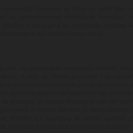
speculação financeira, as lições do velho Marx s
uvem” ou costumeiramente chamada de “mercados”, a
, obedece a lógica geral da reprodução ampliada d
esclarecedora dos autores citados acima:
sivo, sim, na concentração empresarial mundial. Nunc
tância, o ciclo do crédito se contrai e se expand
ram e redistribuem a mais-valia gerada no processo d
itidos sem contrapartida real dependem das atividade
 da produção, os capitais financeiros não são “puro
lgum preço. O mesmo vale para os títulos públicos
. 
de dinheiro é a existência de valores surgidos
d
de mais-valia já criada ou a ser criada”.(grifo nosso)