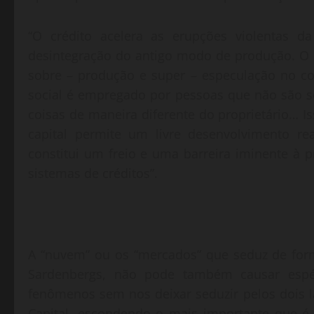
“O crédito acelera as erupções violentas da
desintegração do antigo modo de produção. O s
sobre – produção e super – especulação no c
social é empregado por pessoas que não são s
coisas de maneira diferente do proprietário…
capital permite um livre desenvolvimento re
constitui um freio e uma barreira iminente à
sistemas de créditos”.
A “nuvem” ou os “mercados” que seduz de form
Sardenbergs, não pode também causar espéc
fenômenos sem nos deixar seduzir pelos dois l
Capital, escondendo o mais importante que é 