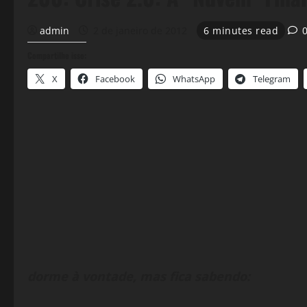
admin
2 de janeiro de 2012
6 minutes read
Compartilhe isso:
X
Facebook
WhatsApp
Telegram
dorme à vontade, mas fica sabendo: