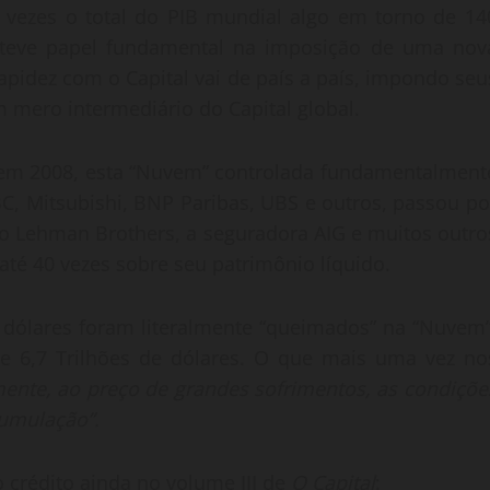
 vezes o total do PIB mundial algo em torno de 14
B, teve papel fundamental na imposição de uma nov
apidez com o Capital vai de país a país, impondo seu
 mero intermediário do Capital global.
em 2008, esta “Nuvem” controlada fundamentalment
, Mitsubishi, BNP Paribas, UBS e outros, passou po
o Lehman Brothers, a seguradora AIG e muitos outro
té 40 vezes sobre seu patrimônio líquido.
e dólares foram literalmente “queimados” na “Nuvem”
e 6,7 Trilhões de dólares. O que mais uma vez no
lmente, ao preço de grandes sofrimentos, as condiçõe
cumulação”.
crédito ainda no volume III de
O Capital
: