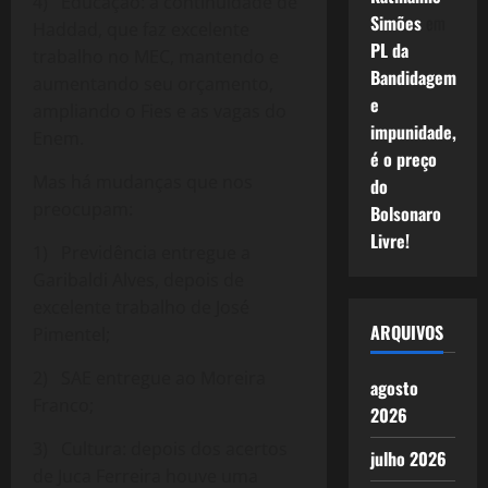
4) Educação: a continuidade de
Simões
em
Haddad, que faz excelente
PL da
trabalho no MEC, mantendo e
Bandidagem
aumentando seu orçamento,
e
ampliando o Fies e as vagas do
impunidade,
Enem.
é o preço
Mas há mudanças que nos
do
preocupam:
Bolsonaro
Livre!
1) Previdência entregue a
Garibaldi Alves, depois de
excelente trabalho de José
ARQUIVOS
Pimentel;
2) SAE entregue ao Moreira
agosto
Franco;
2026
3) Cultura: depois dos acertos
julho 2026
de Juca Ferreira houve uma