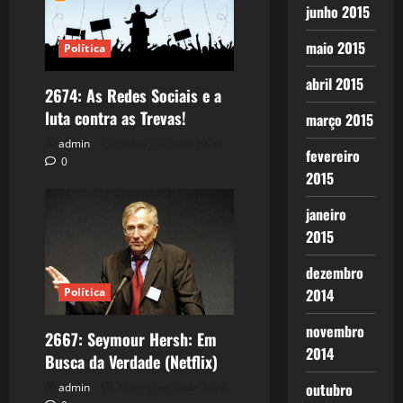
junho 2015
maio 2015
Política
abril 2015
2674: As Redes Sociais e a
luta contra as Trevas!
março 2015
admin
5 de agosto de 2026
fevereiro
0
2015
janeiro
2015
dezembro
Política
2014
novembro
2667: Seymour Hersh: Em
2014
Busca da Verdade (Netflix)
outubro
admin
15 de janeiro de 2026