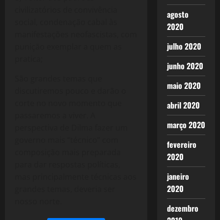
civilizatórios de convivência
agosto
social, condenação cabal às
2020
manifestações neofascistas, com
julho 2020
punição exemplar a quem as
pratica;
junho 2020
São grandes temas que
maio 2020
discutiremos pouco e darão o
corte no novo momento que
abril 2020
passaremos a viver. A
março 2020
perspectiva de Dilma fazer um
governo mais “técnico” com
fevereiro
composição mais preparada
2020
para dar respostas políticas,
janeiro
mas principalmente técnicas aos
2020
grandes temas, deveria ser
nosso norte.
dezembro