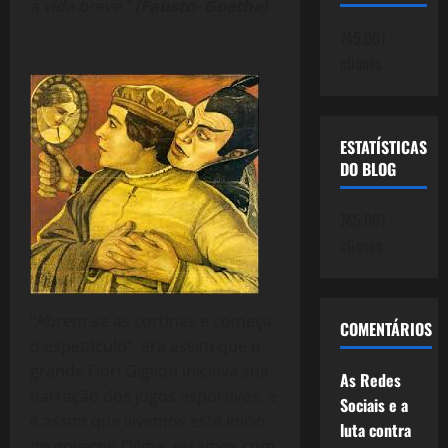
a vida breve.”
(Fausto- Goethe)
745.061
cliques
ESTATÍSTICAS
DO BLOG
745.061
cliques
“Abrem-se as cortinas e começa
COMENTÁRIOS
o espetáculo”, era assim que o
grande Fiori Giglioti iniciava sua
As Redes
narração dos jogos esportivos, e
Sociais e a
é assim que vivemos este inicio
luta contra
do governo Dilma: estamos com