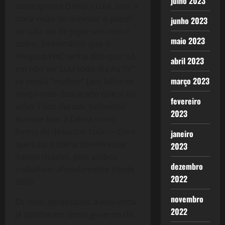
julho 2023
contraponto Dilma x Lula, com a
clara visão de diminuir o papel
junho 2023
de Lula, ou de jogar um com o
maio 2023
outro. Sintomático que o
Invejoso FHC tenha dito que “só
abril 2023
em não ver Lula todo dia na TV”
março 2023
se sentia “melhor” (ato falho de
inveja mais descarado que vi na
fevereiro
vida). Todo dia um “colonista”
2023
escreve loas a Dilma como
forma de desancar Lula — claro
janeiro
que Lula e Dilma devem estar
2023
dando risadas, pois ambos
dezembro
trabalham afinadamente desde
2022
2003.
novembro
Os mais apressados à esquerda
2022
já condenam como governo de