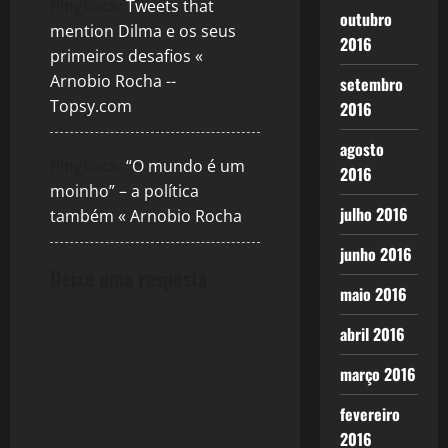
Pingback:
Tweets that
outubro
g
mention Dilma e os seus
2016
primeiros desafios «
a
Arnobio Rocha --
setembro
Topsy.com
t
2016
agosto
i
Pingback:
“O mundo é um
2016
moinho” – a política
o
julho 2016
também « Arnobio Rocha
n
junho 2016
Deixe uma resposta
maio 2016
abril 2016
março 2016
fevereiro
2016