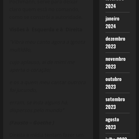
Pochmann, serve para deixar
2024
claro quem está no comando,
como se constrói a autoridade.
janeiro
2024
Visões à Esquerda e à Direita
dezembro
“Vibra meu canto agora a ignota
2023
multidão,
novembro
cujo aplauso, ai de mim! me
2023
aperta o coração;
outubro
e os a quem meu cantar outrora
2023
foi jucundo,
setembro
erram, se inda alguns há,
2023
dispersos pelo mundo”
agosto
(Fausto – Goethe )
2023
Direita e mídia tentam fazer um