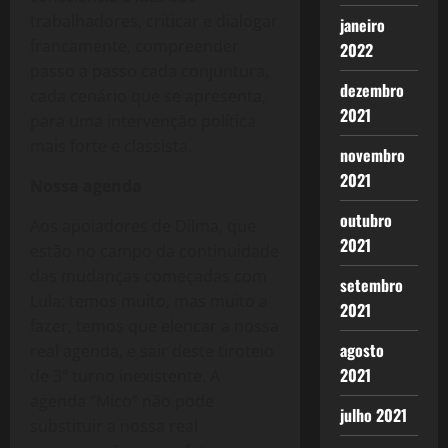
trabalhadores, criticar e dialogar
janeiro
francamente, compreender
2022
passo a passo cada conjuntura,
dezembro
cada cenário que se apresenta,
2021
para uma intervenção política
mais forte e classista.
novembro
2021
Nossa agenda
outubro
Aos apoiadores de Dilma, que
2021
estão no campo da continuidade
das mudanças começadas com
setembro
Lula: temos muito, mas muito a
2021
fazer, temos que elencar a nossa
agosto
real agenda, e sair deste tiroteio
2021
de 3º turno inexistente. A
agenda “Mico” não pode
julho 2021
substituir a nossa real