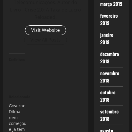
Telecomunicações. Autor do
março 2019
Livro - Crise 2.0: A Taxa de Lucro
fevereiro
Reloaded.
2019
Visit Website
janeiro
View All Posts
2019
dezembro
Curtir isso:
2018
novembro
2018
outubro
Relacionado
2018
Governo
setembro
Dilma
nem
2018
começou
e já tem
agosto