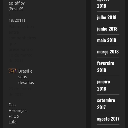
epitáfio?
2018
(Post 65
–
julho 2018
19/2011)
Polêmica boa
junho 2018
entre
companheiros
maio 2018
que
preservam o
março 2018
respeito e
10 de março
buscam
de 2011
fevereiro
construir um
2018
Brasil e
diálogo
seus
saudável no
janeiro
desafios
seio da
2018
29 de março
esquerda é
de 2012
fundamental
setembro
para
Das
entendermos
2017
Heranças:
o momento
FHC x
atual, a
agosto 2017
Lula
conjuntura