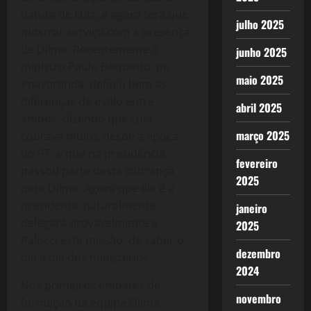
batuta de Lula, e agora terá que
julho 2025
mostrar serviço com a presença
de Dilma. Recentemente o
junho 2025
ministro Paulo Bernardo, no
maio 2025
#navaranda, definiu bem as
diferenças de estilo entre
abril 2025
ambos, dizendo que Lula
março 2025
cobrava muito, desde a época
do PT, e que na presidência
fevereiro
passou parte desta cobrança
2025
para Dilma. Agora que ela é a
presidenta, naturalmente
janeiro
delegará provavelmente a
2025
Palocci esta missão, de saber o
dezembro
dia a dia dos ministérios.
2024
Nos primeiros embates de
novembro
formação da equipe Dilma