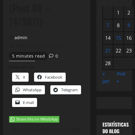
(Post 60 –
1
2
14/2011)
7
8
9
admin
14
15
16
15 de fevereiro de 2011
21
22
23
5 minutes read
0
28
Compartilhe isso:
«
mar
X
Facebook
jan
»
WhatsApp
Telegram
E-mail
Share this on WhatsApp
ESTATÍSTICAS
“Deus me acuda! A arte é longa,
DO BLOG