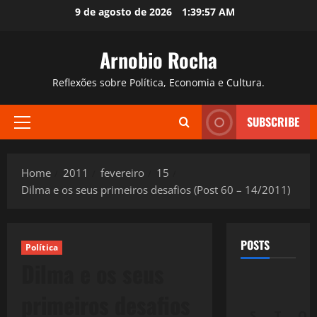
Skip
9 de agosto de 2026
1:39:59 AM
to
content
Arnobio Rocha
Reflexões sobre Política, Economia e Cultura.
SUBSCRIBE
Primary
Menu
Home
2011
fevereiro
15
Dilma e os seus primeiros desafios (Post 60 – 14/2011)
POSTS
Política
Dilma e os seus
primeiros desafios
S
T
Q