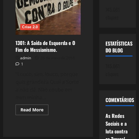
PT?
745.061
cliques
Crise 2.0
1301: A Saída de Esquerda e O
ESTATÍSTICAS
Fim do Messianismo.
DO BLOG
admin
25 de maio de 2016
1
745.061
cliques
“Louco, sim, louco, porque
quis grandeza Qual a Sorte
a não dá. Não coube em
mim minha...
COMENTÁRIOS
Read
Read More
more
As Redes
about
1301:
Sociais e a
A
luta contra
Saída
de