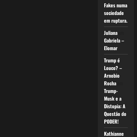
Fakes numa
sociedade
em ruptura.
Juliana
em
Gabriela –
Elomar
Trump é
Louco? –
Arnobio
Rocha
em
Trump-
Musk e a
Distopia: A
Questão do
PODER!
Kathianne