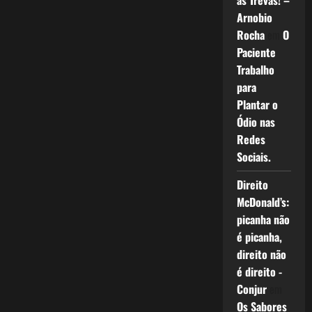
as Trevas! –
Esquerda
e
Arnobio
O
Fim
Rocha
em
O
do
Paciente
Messianismo.
Trabalho
para
Plantar o
Ódio nas
Redes
Sociais.
Direito
McDonald’s:
picanha não
é picanha,
direito não
é direito -
Conjur
em
Os Sabores