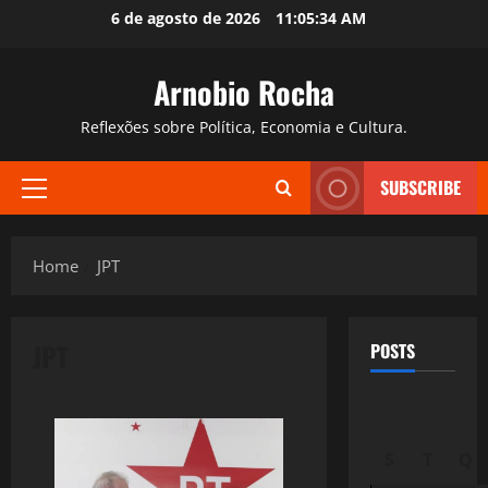
Skip
6 de agosto de 2026
11:05:35 AM
to
content
Arnobio Rocha
Reflexões sobre Política, Economia e Cultura.
SUBSCRIBE
Primary
Menu
Home
JPT
JPT
POSTS
S
T
Q