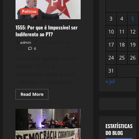
Política
3
4
5
1555: Por que é Impossível ser
10
11
12
Indiferente ao PT?
admin
8 de setembro de
17
18
19
2019
4
24
25
26
A primeira questão é bem
simples: O PT é a
31
organização política mais
« jul
relevante da história do...
Read
Read More
more
about
1555:
Por
que
é
Impossível
ESTATÍSTICAS
ser
DO BLOG
Indiferente
ao