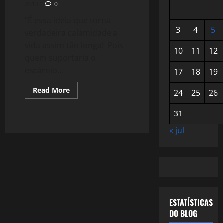
2013
0
"É essa idéia que torna
3
4
5
verdadeira calamidade a
vida assim tão longa! Pois
10
11
12
quem suportaria o
escárnio...
17
18
19
Read
Read More
24
25
26
more
about
993:
31
O
que
« jul
é
ser
Especial?
ESTATÍSTICAS
DO BLOG