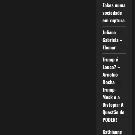
Fakes numa
sociedade
em ruptura.
Juliana
em
Gabriela –
Elomar
Trump é
Louco? –
Arnobio
Rocha
em
Trump-
Musk e a
Distopia: A
Questão do
PODER!
Kathianne