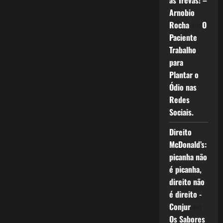
as Trevas! –
Arnobio
Rocha
em
O
Paciente
Trabalho
para
Plantar o
Ódio nas
Redes
Sociais.
Direito
McDonald’s:
picanha não
é picanha,
direito não
é direito -
Conjur
em
Os Sabores