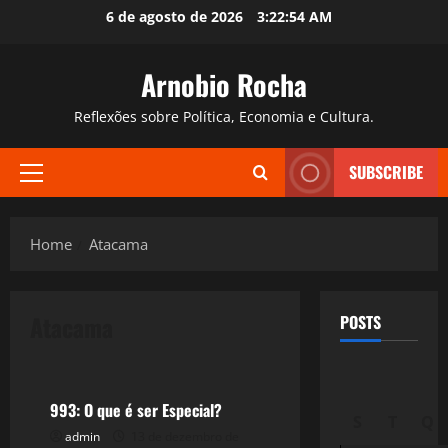
Skip
6 de agosto de 2026
3:22:55 AM
to
content
Arnobio Rocha
Reflexões sobre Política, Economia e Cultura.
SUBSCRIBE
Primary
Menu
Home
Atacama
Atacama
POSTS
Reflexões
993: O que é ser Especial?
S
T
Q
admin
13 de dezembro de