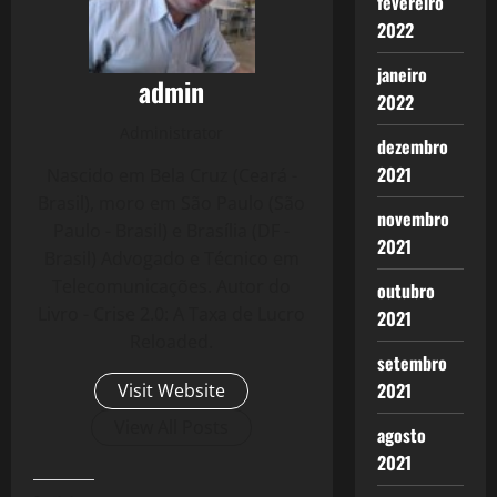
fevereiro
2022
janeiro
admin
2022
Administrator
dezembro
2021
Nascido em Bela Cruz (Ceará -
Brasil), moro em São Paulo (São
novembro
Paulo - Brasil) e Brasília (DF -
2021
Brasil) Advogado e Técnico em
Telecomunicações. Autor do
outubro
Livro - Crise 2.0: A Taxa de Lucro
2021
Reloaded.
setembro
2021
Visit Website
View All Posts
agosto
2021