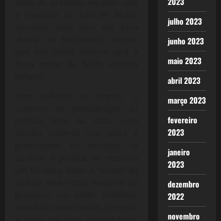
2023
anos. As próximas eleições com
a renúncia ou não de Monti,
julho 2023
apontam mais uma vez para
vitória de Berlusconi, mesmo
junho 2023
que não tenha maioria será a
maio 2023
força maior do falido sistema
italiano.
abril 2023
Uma reflexão se impõe, o
março 2023
caminho da judicialização da
fevereiro
política, feita na Itália, com
2023
amplos poderes aos juízes e
promotores, na tentativa de
janeiro
purificar a política, se mostrou
2023
um fracasso, levou à “morte” da
política, teve como herdeiro do
dezembro
processo, um bufão midiático,
2022
sem ética, sem modos, corrupto
novembro
e dado aos mais escandalosos