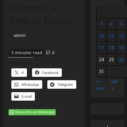
Berlusconi, a
Morte da Política
3
4
5
admin
10
11
12
11 de dezembro de 2012
17
18
19
5 minutes read
0
24
25
26
Compartilhe isso:
31
X
Facebook
«
jan
WhatsApp
Telegram
nov
»
E-mail
Share this on WhatsApp