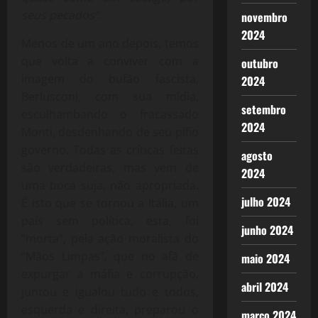
seus pecados”.
novembro
2024
Menos de um ano depois, temos
que volta a conviver com a
outubro
imagem do bufão fascista,
2024
Berlusconi, com sua mídia,
setembro
esculhambando o fracassado
2024
Monti, desdenhando de seu pífio
governo. Todas as críticas feitas
agosto
são verdadeiras, mas vem de
2024
uma boca suja, não apropriada.
julho 2024
É isto que se tornou a Itália, um
país sem política, esta, foi
junho 2024
“morta”, pela ação moralista do
“Mãos Limpas”, que no afã de
maio 2024
expurgar a máfia e corrupção,
abril 2024
juntou e igualou tudo e todos,
esquerda e direita, preparou o
março 2024