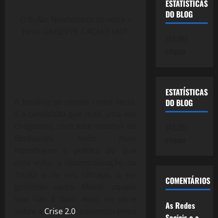
ESTATÍSTICAS
DO BLOG
O Bufão Neofascista de volta –
Foto: GIUSEPPE CACACE (AFP
745.061
cliques
ESTATÍSTICAS
A história se repete como farsa,
DO BLOG
é a conclusão que mais uma vez
chegamos, com este retorno de
745.061
Berlusconi, nada mais
cliques
humilhante à política do que
esta volta, a desmoralização da
Troika e de seu sátrapa, o ex-
COMENTÁRIOS
goldman sachs, Monti, aquele
que não é Belo. Aqui, na série
As Redes
sobre a
Crise 2.0
, comemoramos
Sociais e a