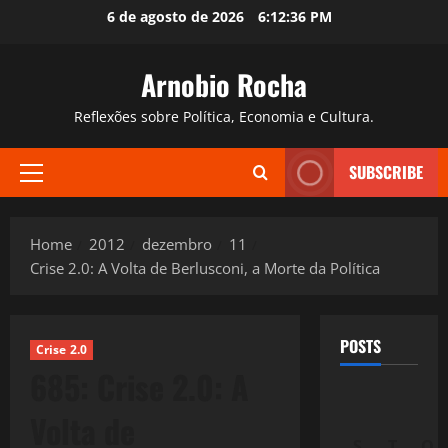
Skip
6 de agosto de 2026
6:12:37 PM
to
content
Arnobio Rocha
Reflexões sobre Política, Economia e Cultura.
SUBSCRIBE
Primary
Menu
Home
2012
dezembro
11
Crise 2.0: A Volta de Berlusconi, a Morte da Política
POSTS
Crise 2.0
685: Crise 2.0: A
Volta de
S
T
Q