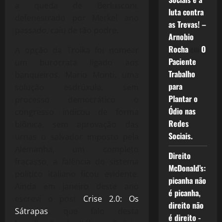
a queda de Berlusconi,
luta contra
defenestrado por Merkel ano
as Trevas! –
passado, caiu de tão podre.
Arnobio
Rocha
em
O
A opção da Troika foi nomear
Paciente
um burocrata ligado aos
Trabalho
banqueiros, Mario Monti, uma
para
solução esdrúxula, sem
Plantar o
processo democrático o
Ódio nas
congresso indicou de forma
Redes
biônica, sem aprovação das
Sociais.
urnas o salvador imposto pela
Alemanha, um completo
Direito
fracasso, a falência do sistema
McDonald’s:
político italiano ficou evidente.
picanha não
Ainda em janeiro deste ano
é picanha,
escrevi o post
Crise 2.0: Os
direito não
Sátrapas
, que falo desta
é direito -