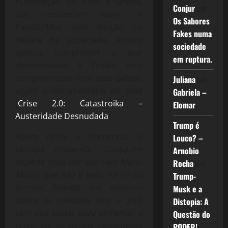
humilhação da Itália e Grécia,
Conjur
em
que receberam Monti e
Os Sabores
PapaDEMos, sem eleição ou
Fakes numa
debate na sociedade, ambos
sociedade
apenas cumpririam o que
em ruptura.
determinasse a Troika, sem
compromissos com seus países,
Juliana
em
vejam o documentário no post
Gabriela –
(
Crise 2.0: Catastroika –
Elomar
Austeridade Desnudada
).
Trump é
Assim defini o burocrata, o
Louco? –
sátrapa modern0:
“Causa-me
Arnobio
espécie toda vez que vejo Mario
Rocha
em
Monti, que não é belo, na TV ou
Trump-
jornais, falando aos italianos
Musk e a
sobre as medidas que o país
Distopia: A
tem que tomar para enfrentar a
Questão do
crise, ele se ajusta exatamente
PODER!