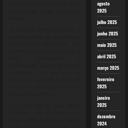
agosto
Napolitano, Presidente do país,
2025
dirigente da antiga “esquerda”
italiana:
julho 2025
“A situação continua grave. A
junho 2025
confiança pode ser anulada por
interrogantes angustiosos que
maio 2025
podem induzir ao pessimismo. É
abril 2025
difícil reconquistar a
credibilidade depois de tantos
março 2025
problemas. Mas por isso, o
fevereiro
esforço do
ajuste fiscal
deve ser
2025
conduzido com
rigor
e os frutos
chegarão”. (grifo meu)
janeiro
2025
É o triste fim de uma nação
submissa, sem patriotas, sem
dezembro
poder, aceita o que lhe impõem
2024
quase como um castigo, por