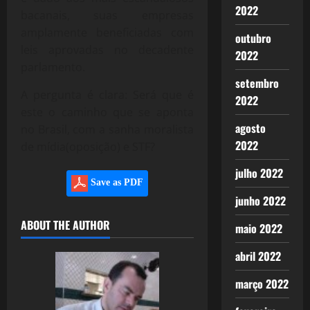
2022
bacanais, suas empresas
amplamente beneficiadas com
outubro
leis aprovadas no decadente
2022
parlamento.
setembro
A pergunta é clara: Será que é
2022
este o caminho que se aponta
agosto
no Brasil, com a sanha moralista
2022
de mídia(oposição) e STF?
julho 2022
Save as PDF
junho 2022
ABOUT THE AUTHOR
maio 2022
abril 2022
março 2022