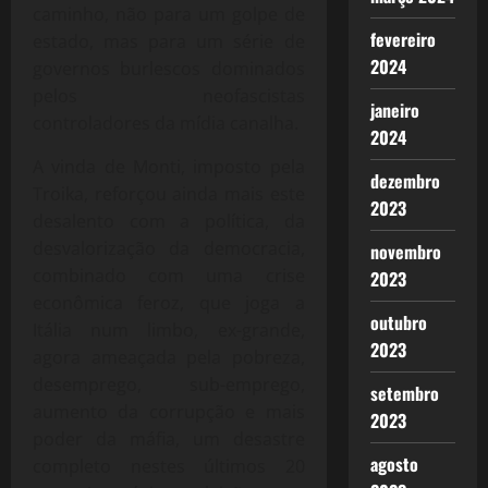
caminho, não para um golpe de
fevereiro
estado, mas para um série de
2024
governos burlescos dominados
pelos neofascistas
janeiro
controladores da mídia canalha.
2024
A vinda de Monti, imposto pela
dezembro
Troika, reforçou ainda mais este
2023
desalento com a política, da
desvalorização da democracia,
novembro
combinado com uma crise
2023
econômica feroz, que joga a
outubro
Itália num limbo, ex-grande,
2023
agora ameaçada pela pobreza,
desemprego, sub-emprego,
setembro
aumento da corrupção e mais
2023
poder da máfia, um desastre
agosto
completo nestes últimos 20