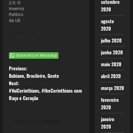
setembro
2.0: O
Inverno
2020
Político
da UE
agosto
14 de
2020
dezembro de
2012
julho 2020
junho 2020
Share this on WhatsApp
maio 2020
P
Previous:
Bahiano, Brasileiro, Gente
abril 2020
o
Next:
março 2020
#VaiCorinthians, #IkeCorinthians com
s
Raça e Coração
fevereiro
t
2020
n
janeiro
Deixe uma resposta
2020
a