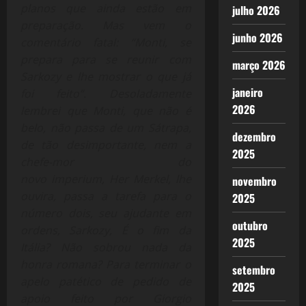
planos que ainda estão em
julho 2026
preparação. Mas vem o
junho 2026
comentário fatal: “Monti, se
prepara para se reunir com
março 2026
Sarkozy e lhe mostrar o que já
janeiro
foi feito”.
Desoladamente
2026
lembrei que Monti, que não é
belo, não passa de um Sátrapa,
dezembro
de tão desimportante, nem a
2025
chefe-mor do
novo imperium, Her Merkel, lhe
novembro
ouvira, passa a tarefa para o
2025
número dois, seu ajudante em
outubro
ordens, Sarkozy, É o fim da
2025
Itália? Não sobrou nada da
honra romana? Para terminar o
setembro
apelo patético de pedido de
2025
apoio feito por Giorgio