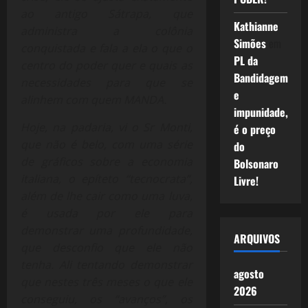
ao antigo Sátrapa, que
Kathianne
administra a colônia
Simões
em
conquistada e fala a ela o que o
PL da
centro do poder quer e quais as
Bandidagem
necessidades para que se
e
alinhem com quem MANDA.
impunidade,
Hoje, na padaria, vi o Sr Monti,
é o preço
que não é belo, com uma série
do
de gráficos sobre a economia
Bolsonaro
italiana, o epíteto “tecnocrata”,
Livre!
além de lhe cair como uma luva,
é usada por ele para
demonstrar uma profundidade,
ARQUIVOS
que desconfio que ele não
tenha. Ali tentando demonstrar
agosto
que nestes três meses o que ele
2026
conseguiu, os “avanços”, os