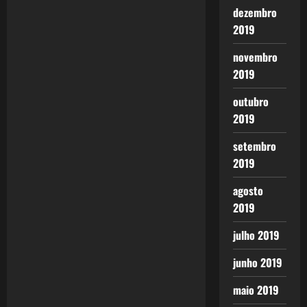
dezembro
v
2019
i
novembro
2019
g
outubro
a
2019
t
setembro
2019
i
agosto
o
2019
n
julho 2019
junho 2019
maio 2019