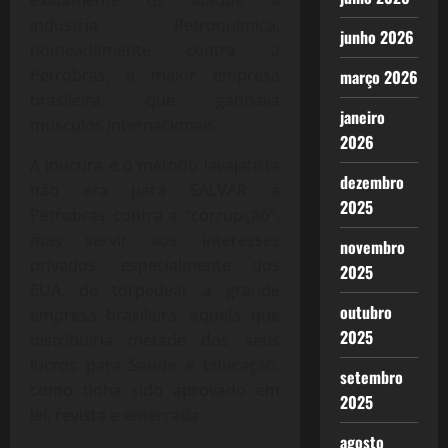
indústria Petroquímica,
junho 2026
nomeadamente contra a
Petrobras, a maior empresa
março 2026
brasileira, que ganhava
janeiro
músculos internacionais.
2026
A loucura e o método lavajatista
dezembro
não era para SALVAR a
2025
Petrobras contra a “corrupção”,
mas servir aos interesses
novembro
privados, especialmente dos
2025
EUA, de torpedear a grande
outubro
empresa brasileira, aquela que
2025
distribuiria metade dos seus
lucros para Saúde e Educação,
setembro
como tinha sido aprovado em
2025
lei, revista e enterrada.
agosto