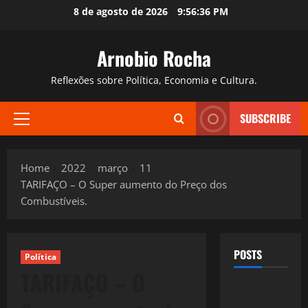
Skip
8 de agosto de 2026
9:56:37 PM
to
content
Arnobio Rocha
Reflexões sobre Política, Economia e Cultura.
SUBSCRIBE
Primary
Menu
Home
2022
março
11
TARIFAÇO – O Super aumento do Preço dos
Combustíveis.
POSTS
Política
TARIFAÇO – O