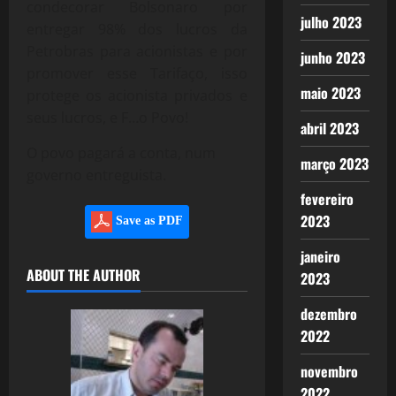
condecorar Bolsonaro por
julho 2023
entregar 98% dos lucros da
Petrobras para acionistas e por
junho 2023
promover esse Tarifaço, isso
maio 2023
protege os acionista privados e
seus lucros, e F…o Povo!
abril 2023
O povo pagará a conta, num
março 2023
governo entreguista.
fevereiro
2023
Save as PDF
janeiro
ABOUT THE AUTHOR
2023
dezembro
2022
novembro
2022