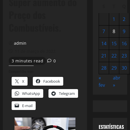
Super aumento do
S
T
Q
Preço dos
1
2
Combustíveis.
7
8
9
admin
14
15
16
11 de março de 2022
21
22
23
3 minutes read
0
28
29
30
Compartilhe isso:
«
abr
X
Facebook
fev
»
WhatsApp
Telegram
E-mail
ESTATÍSTICAS