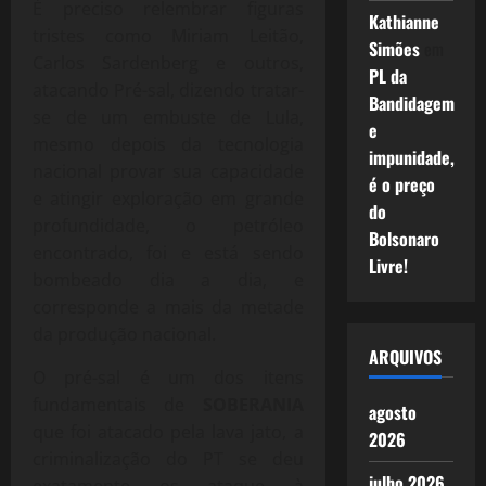
É preciso relembrar figuras
Kathianne
tristes como Miriam Leitão,
Simões
em
Carlos Sardenberg e outros,
PL da
atacando Pré-sal, dizendo tratar-
Bandidagem
se de um embuste de Lula,
e
mesmo depois da tecnologia
impunidade,
nacional provar sua capacidade
é o preço
e atingir exploração em grande
do
profundidade, o petróleo
Bolsonaro
encontrado, foi e está sendo
Livre!
bombeado dia a dia, e
corresponde a mais da metade
da produção nacional.
ARQUIVOS
O pré-sal é um dos itens
fundamentais de
SOBERANIA
agosto
que foi atacado pela lava jato, a
2026
criminalização do PT se deu
julho 2026
exatamente os ataque à