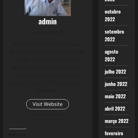
outubro
admin
2022
setembro
Administrator
2022
Nascido em Bela Cruz (Ceará -
agosto
Brasil), moro em São Paulo (São
2022
Paulo - Brasil) e Brasília (DF -
Brasil) Advogado e Técnico em
julho 2022
Telecomunicações. Autor do
Livro - Crise 2.0: A Taxa de Lucro
junho 2022
Reloaded.
maio 2022
Visit Website
abril 2022
View All Posts
março 2022
fevereiro
Curtir isso: