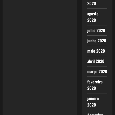
2020
a
agosto
v
2020
i
julho 2020
g
junho 2020
a
maio 2020
t
abril 2020
i
março 2020
o
fevereiro
2020
n
janeiro
2020