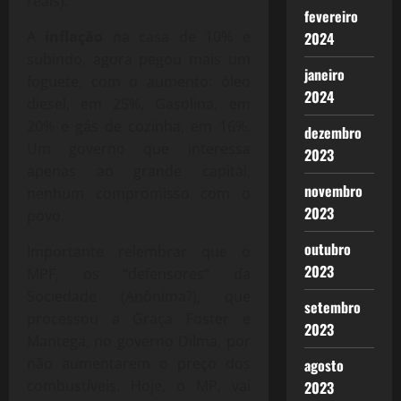
reais).
fevereiro
A
inflação
na casa de 10% e
2024
subindo, agora pegou mais um
janeiro
foguete, com o aumento: óleo
2024
diesel, em 25%, Gasolina, em
20% e gás de cozinha, em 16%.
dezembro
Um governo que interessa
2023
apenas ao grande capital,
novembro
nenhum compromisso com o
2023
povo.
outubro
Importante relembrar que o
2023
MPF, os “defensores” da
Sociedade (Anônima?), que
setembro
processou a Graça Foster e
2023
Mantega, no governo Dilma, por
não aumentarem o preço dos
agosto
combustíveis. Hoje, o MP, vai
2023