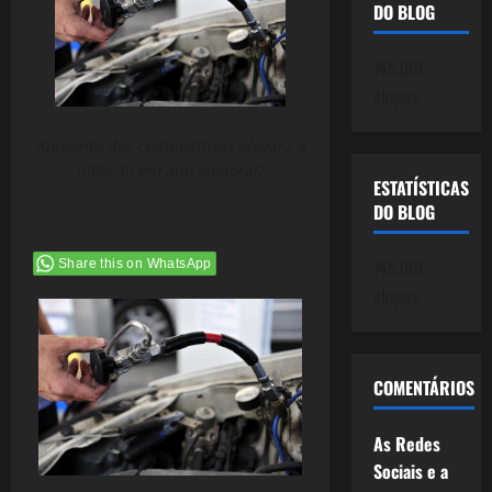
DO BLOG
745.061
cliques
Aumento dos combustíveis elevará a
inflação em ano eleitoral?
ESTATÍSTICAS
DO BLOG
745.061
Share this on WhatsApp
cliques
COMENTÁRIOS
As Redes
Sociais e a