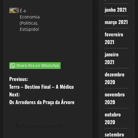
junho 2021
É a
Economia
março 2021
(Politica),
Estúpido!
fevereiro
9 de
2021
setembro de
2021
janeiro
2021
Share this on WhatsApp
dezembro
P
Previous:
2020
Terra – Destino Final – A Médica
o
Next:
novembro
Os Arredores da Praça da Árvore
2020
s
outubro
t
2020
Deixe uma resposta
n
setembro