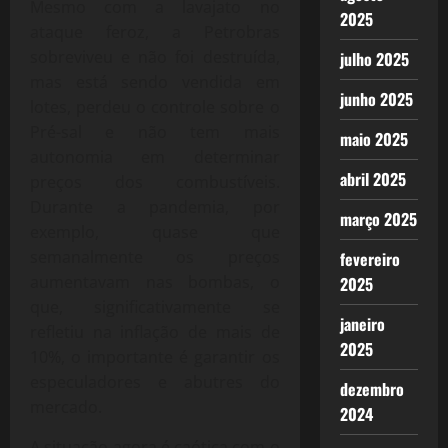
Mesmo com a lavajato no
2025
ataque feroz, a Petrobras
sobreviveu e não foi destruída,
julho 2025
mas está sendo vendida em
junho 2025
lotes, perdeu o controle sobre o
Pré-sal e não tem mais
maio 2025
autonomia em determinar
abril 2025
preços dos combustíveis.
Durante a pandemia, por
março 2025
exemplo, quase que
semanalmente os preços
fevereiro
aumentavam nas bombas, o
2025
que, significativamente se
janeiro
refletiu na inflação de mais de
2025
10%, o importante é garantir os
especuladores e abutres do
dezembro
mercado.
2024
A situação agora é caótica com o