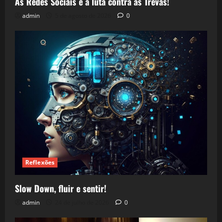
As Redes Sociais e a luta contra as Trevas!
admin
5 de agosto de 2026
0
Reflexões
Slow Down, fluir e sentir!
admin
24 de julho de 2026
0