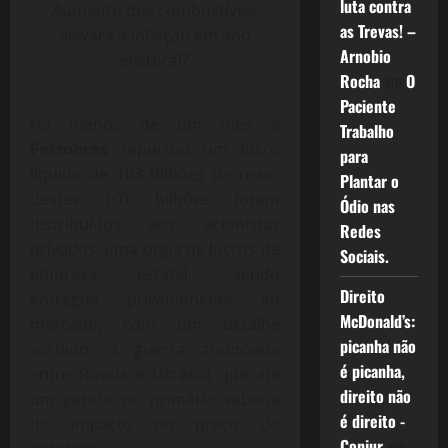
luta contra
Aumento dos combustíveis
as Trevas! –
elevará a inflação em ano
Arnobio
eleitoral?
Rocha
em
O
Paciente
Há menos de um mês a
Trabalho
Petrobras
reportou um lucro
para
líquido de 103 Bilhões de reais,
Plantar o
destes 101 bilhões foram
Ódio nas
distribuídos aos acionistas
Redes
privados, uma orgia de lucros de
Sociais.
empresa estatal, sendo
Direito
entregue privadamente ao
McDonald’s:
mercado, com um detalhe
picanha não
sórdido, a guerra anunciada
é picanha,
entre Rússia e Ucrânia que até
direito não
um garoto do primário saberia
é direito -
do impacto no preço do
Conjur
em