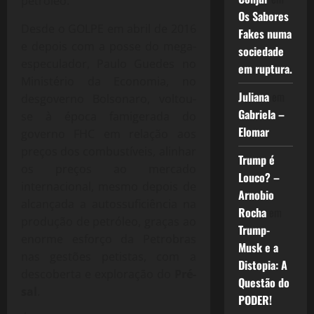
petróleo.
Os Sabores
Desde o GOLPE em abril de 2016
Fakes numa
e depois com a posse do mega-
sociedade
especulador, Paulo Guedes no
em ruptura.
Ministério da Economia, no
Juliana
em
desgoverno Bolsonaro, voltou-
Gabriela –
se à época famigerada do
Elomar
governo FHC em relação aos
preços dos combustíveis, alinhar
Trump é
os preços ao mercado
Louco? –
internacional, mesmo depois de
Arnobio
alcançada a autossuficiência na
Rocha
em
produção de petróleo, graças ao
Trump-
enorme esforço da Petrobras
Musk e a
nas gestões petistas, com a
Distopia: A
descoberta e exploração do
Pré-
Questão do
sal
.
PODER!