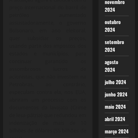
novembro
preço internacional do barril de
2024
petróleo aumentado
outubro
assustadoramente, o governo
2024
Bolsonaro, em ano eleitoral,
quer subsidiar os preços,
setembro
usando parte dos impostos dos
2024
estados e municípios, para
continuar garantido os
agosto
assombrosos lucros de
2024
acionistas, que não investem na
julho 2024
Petrobras, ao contrário,
especulam contra ela, nos EUA,
junho 2024
abriram um processo com os
maio 2024
documentos da lavajato (Crime
de lesa-pátria) que redundou em
abril 2024
indenização de mais de 10
bilhões de dólares (55 bilhões de
março 2024