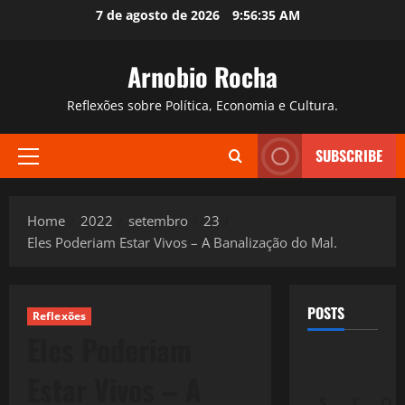
Skip
7 de agosto de 2026
9:56:36 AM
to
content
Arnobio Rocha
Reflexões sobre Política, Economia e Cultura.
SUBSCRIBE
Primary
Menu
Home
2022
setembro
23
Eles Poderiam Estar Vivos – A Banalização do Mal.
POSTS
Reflexões
Eles Poderiam
Estar Vivos – A
S
T
Q