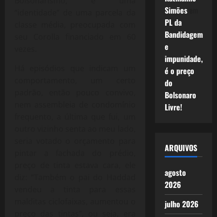
Bolsonarismo, é uma
Simões
em
“identidade” de uma parcela da
PL da
classe média, preocupada com
Bandidagem
seu Corolla financiado em 60
e
vezes.
impunidade,
Há episódios que indicam um
é o preço
comportamento, um certo
do
padrão, então pouco convivo,
Bolsonaro
nem assembleia de condomínio
Livre!
frequento, a última que fui, um
outro vizinho senta ao meu lado,
seria votado o orçamento para
ARQUIVOS
pintar a fachada do prédio,
preço de tinta estava cara, ele
agosto
diz: “Também o pai do Haddad
2026
vendeu a tinta para essas
malditas ciclofaixas, aumentou o
julho 2026
preço das tintas”, ou seja, era