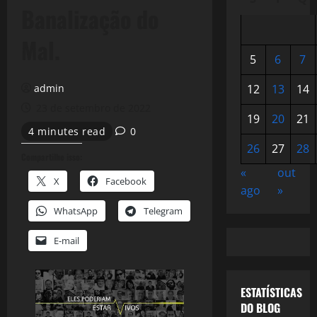
Banalização do
Mal.
5
6
7
admin
12
13
14
23 de setembro de 2022
19
20
21
4 minutes read
0
26
27
28
Compartilhe isso:
«
out
X
Facebook
ago
»
WhatsApp
Telegram
E-mail
ESTATÍSTICAS
DO BLOG