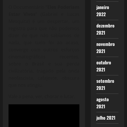
janeiro
O Documentário “
Eles Poderiam
2022
Estar Vivos
” (Gabriel e Lucas
Mesquita) é um despertar, um
dezembro
registro para que não podemos
2021
dizer de que não sabíamos de
nada, que tudo foi ao acaso,
novembro
converge com outros esforços
2021
cinematográficos recentes,
outubro
sobre o Brasil e sua perda
2021
civilizatória, tragado pela onda
neofascista, cafajeste, obscura
setembro
que nos atingiu.
2021
Vale a pena, ver, chorar e lutar.
agosto
2021
julho 2021