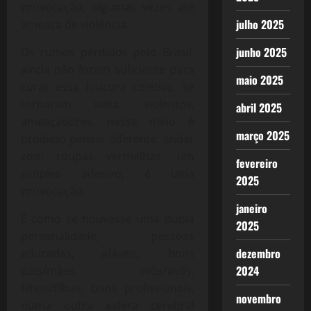
provocação, algumas vezes até
julho 2025
ameaça de violência.
junho 2025
Os rumos perdidos pelo Brasil,
ainda não foram suficiente para
maio 2025
curar essa loucura coletiva, se
tornaram seita, violentos,
abril 2025
ameaçadores, nesse meio é
março 2025
proibido pensar diferente, andar
com roupas vermelhas, um
fevereiro
simples adesivo, é uma
2025
provocação.
janeiro
É como se houvesse uma dupla
2025
personalidade, pessoas
dezembro
educadas, afáveis, bons
2024
pais/mães, avôs/avós,
filhos/filhas, bons profissionais,
novembro
numa outra esfera cerebral