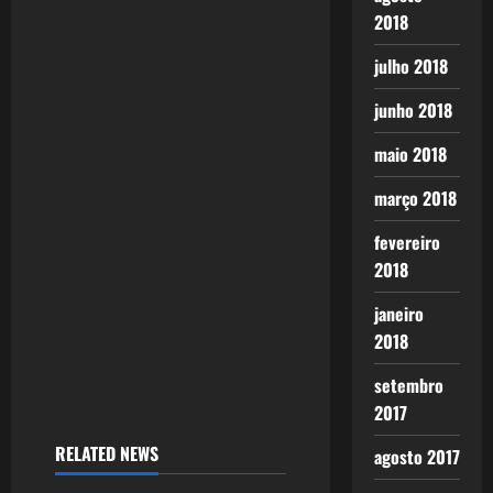
i
2018
julho 2018
g
junho 2018
a
maio 2018
t
março 2018
i
fevereiro
o
2018
n
janeiro
2018
setembro
2017
RELATED NEWS
agosto 2017