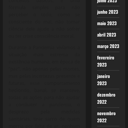
julho 2023
conceitos básicos, é uma
fórmula simples para não
junho 2023
perceber o todo, como se
consciente do mal, não tomar
maio 2023
ciência dele ajude a não sofrer
abril 2023
ou ter crise consciência moral.
março 2023
Durante a Pandemia vivíamos a
situação mais extrema da
fevereiro
existência humana, em época de
2023
“paz”, não apenas pelas mortes,
janeiro
mas pelas incertezas presente e
2023
futuras, esse comportamento
hediondo, banal, se manteve,
dezembro
todas as ações para não ajudar
2022
a combater a pandemia, o
desprezo pela medidas
novembro
sanitárias, tirar sarro de quem
2022
morria por falta de ar, nenhum