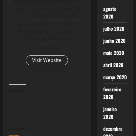
Nascido em Bela Cruz (Ceará -
agosto
Brasil), moro em São Paulo (São
2020
Paulo - Brasil) e Brasília (DF -
Brasil) Advogado e Técnico em
julho 2020
Telecomunicações. Autor do
Livro - Crise 2.0: A Taxa de Lucro
junho 2020
Reloaded.
maio 2020
Visit Website
abril 2020
View All Posts
março 2020
fevereiro
Curtir isso:
2020
janeiro
2020
dezembro
Relacionado