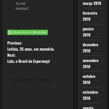
março 2019
10 mil
mortos?
fevereiro
8 de maio de
2019
2020
janeiro
Share this on WhatsApp
2019
P
Previous:
dezembro
Letícia, 25 anos, em memória.
2018
o
Next:
novembro
Lula, o Brasil da Esperança!
s
2018
t
outubro
Deixe uma resposta
2018
n
setembro
a
2018
v
agosto