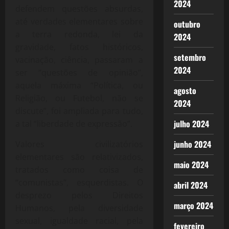
2024
defendem questões absurdas,
até verdades elementares sobre
outubro
a terra redonda, lei da
2024
gravidade, fatos históricos,
setembro
vacinação, ciência, passaram a
2024
ser “questões de opinião”,
aquela máxima “Política, ou
agosto
Religião, ou Futebol, não se
2024
discute”, foi ampliada para tudo,
julho 2024
a tal “liberdade de expressão”.
junho 2024
Valores civilizatórios
elementares são relativizados,
maio 2024
tratados como coisa de
“comunistas”, esquerdistas. O
abril 2024
desprezo pelos Direitos
março 2024
Humanos, pela diversidade
sexual, igualdade racial, pela
fevereiro