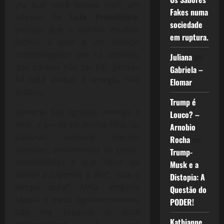
viu que você estava com um
Fakes numa
adesivo de
Lula Presidente
,
sociedade
percebi que o vizinho mudou,
em ruptura.
fechou a cara e um silêncio
constrangedor por 12 andares,
Juliana
em
que parecia não ter fim, pensei:
Gabriela –
Só falta acabar a energia, não
Elomar
acabou.
Trump é
Lembrei das agruras, minhas e
Louco? –
dele, a perda de minha filha, as
Arnobio
palavras, naquele mesmo
Rocha
em
elevador, sentimentos de pesar,
Trump-
condolências e que “deus vai
Musk e a
ajudar a suportar a dor”, “que o
Distopia: A
tempo cura”. Uma empatia
Questão do
rápida e meus agradecimentos,
PODER!
não me espanto o atual
Kathianne