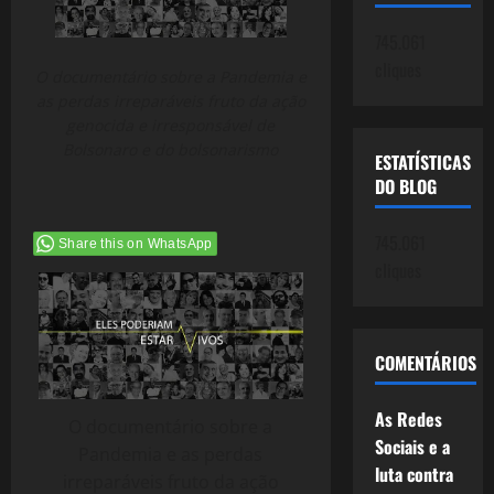
745.061
cliques
O documentário sobre a Pandemia e
as perdas irreparáveis fruto da ação
genocida e irresponsável de
Bolsonaro e do bolsonarismo
ESTATÍSTICAS
DO BLOG
745.061
Share this on WhatsApp
cliques
COMENTÁRIOS
As Redes
O documentário sobre a
Sociais e a
Pandemia e as perdas
luta contra
irreparáveis fruto da ação