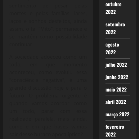
outubro
sentimento de pesar pelas
2022
mortes e pelas famílias, lares,
laços e sonhos desfeitos, ainda
setembro
assim, o tal “Mito”, permanece e
2022
se mantém como possibilidade
agosto
continuar.
2022
A sociedade adoeceu como um
julho 2022
todo, em que momento
aconteceu, como evoluiu essa
junho 2022
“consciência negativa”, é uma
grande discussão hoje e para o
maio 2022
futuro. O problema urgente é
abril 2022
quando vamos acordar como
um todo, parar com essa
março 2022
realidade paralela, mais ainda,
fevereiro
como e em que bases vamos
2022
sair desse buraco apocalíptico?