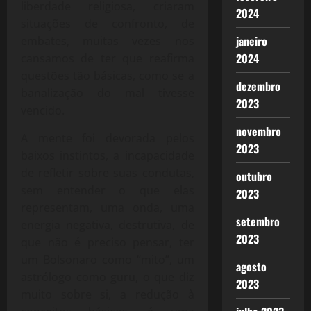
liberdade religiosa, criaram
2024
situações de confronto, de
janeiro
embates, muitas vezes nos
2024
cansamos de ter que reafirma
questões tão básicas, como se a
dezembro
banalização do mal tivesse
2023
vencido.
novembro
A mente foi devorada pelos
2023
baixos instintos, a incapacidade
de refletir sobre suas condutas,
outubro
sem entender o que elas
2023
representam, uma onda, uma
setembro
energia negativa, destrutiva, de
2023
que não é preciso pensar, ter
um Bolsonaro como “mito”, um
agosto
astrólogo como guru, o que diz
2023
muito sobre si, a redução à