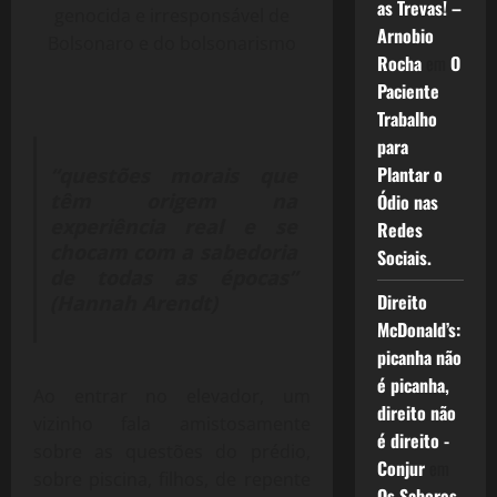
as Trevas! –
genocida e irresponsável de
Arnobio
Bolsonaro e do bolsonarismo
Rocha
em
O
Paciente
Trabalho
para
Plantar o
“questões morais que
têm origem na
Ódio nas
experiência real e se
Redes
chocam com a sabedoria
Sociais.
de todas as épocas”
Direito
(Hannah Arendt)
McDonald’s:
picanha não
é picanha,
Ao entrar no elevador, um
direito não
vizinho fala amistosamente
é direito -
sobre as questões do prédio,
Conjur
em
sobre piscina, filhos, de repente
Os Sabores