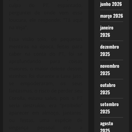
junho 2026
culpa do PT, espantado,
perguntei de onde vem essa
março 2026
loucura, ele responde: “Tá aqui
janeiro
na Veja”.
2026
Essa visão tolo, de pequenas
dezembro
mentiras na época, feitas para
2025
caber na conta do PT, foi se
aprofundando para coisas
novembro
maiores, o maior deleite desses
2025
vizinhos foi durante a Lava Jato,
se empoderaram, os seus
outubro
fantasmas, o risco de perder seu
2025
Corolla, estava salvo, pois o PT
setembro
seria destruído, era “proibido”
2025
aparecer em almoço, jantares,
ou festas, uma espécie de
agosto
vingança pessoal era a
2025