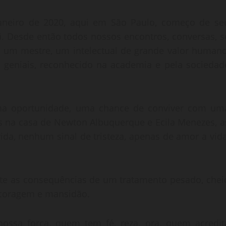
aneiro de 2020, aqui em São Paulo, começo de se
ã. Desde então todos nossos encontros, conversas, s
 um mestre, um intelectual de grande valor humano
as geniais, reconhecido na academia e pela sociedad
ma oportunidade, uma chance de conviver com um
os na casa de Newton Albuquerque e Ecila Menezes, a
ida, nenhum sinal de tristeza, apenas de amor a vida
te as consequências de um tratamento pesado, chei
 coragem e mansidão.
nossa força, quem tem fé, reza, ora, quem acredit