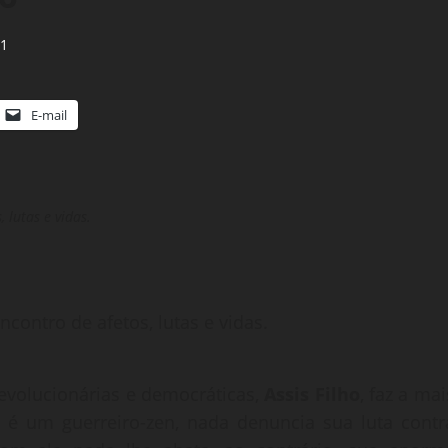
1
E-mail
, lutas e vidas.
encontro de afetos, lutas e vidas.
evolucionárias e democráticas,
Assis Filho
, faz a mai
o
é um guerreiro-zen, nada denuncia sua luta contr