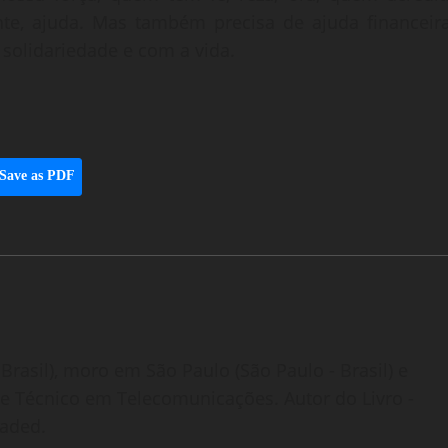
te, ajuda. Mas também precisa de ajuda financeira
solidariedade e com a vida.
Save as PDF
Brasil), moro em São Paulo (São Paulo - Brasil) e
o e Técnico em Telecomunicações. Autor do Livro -
oaded.