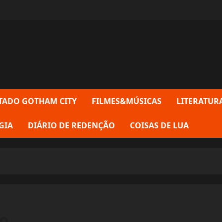
TADO GOTHAM CITY
FILMES&MÚSICAS
LITERATUR
GIA
DIÁRIO DE REDENÇÃO
COISAS DE LUA
ho