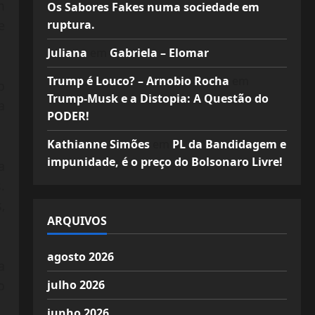
m
Os Sabores Fakes numa sociedade em
ruptura.
e
Juliana
em
Gabriela – Elomar
Trump é Louco? – Arnobio Rocha
em
o
Trump-Musk e a Distopia: A Questão do
a
PODER!
Kathianne Simões
em
PL da Bandidagem e
impunidade, é o preço do Bolsonaro Livre!
a
.
,
ARQUIVOS
agosto 2026
a
julho 2026
o
junho 2026