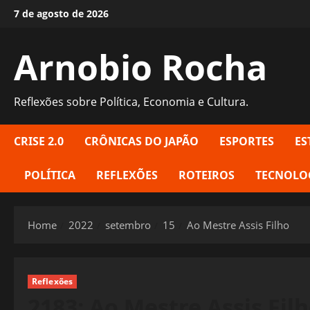
Skip
7 de agosto de 2026
to
content
Arnobio Rocha
Reflexões sobre Política, Economia e Cultura.
CRISE 2.0
CRÔNICAS DO JAPÃO
ESPORTES
ES
POLÍTICA
REFLEXÕES
ROTEIROS
TECNOLO
Home
2022
setembro
15
Ao Mestre Assis Filho
Reflexões
2183: Ao Mestre Assis Fil