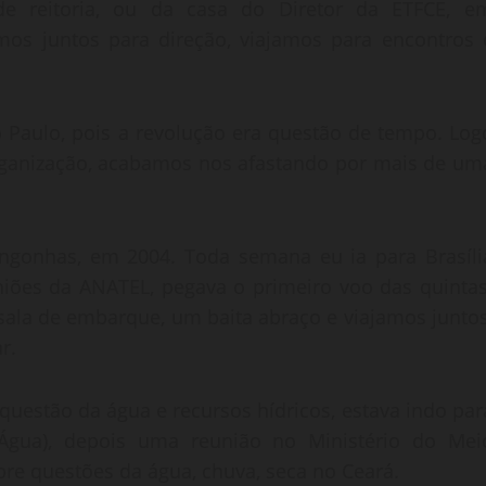
de reitoria, ou da casa do Diretor da ETFCE, e
os juntos para direção, viajamos para encontros 
 Paulo, pois a revolução era questão de tempo. Log
rganização, acabamos nos afastando por mais de um
ngonhas, em 2004. Toda semana eu ia para Brasíli
niões da ANATEL, pegava o primeiro voo das quintas
 sala de embarque, um baita abraço e viajamos juntos
r.
questão da água e recursos hídricos, estava indo par
Água), depois uma reunião no Ministério do Mei
bre questões da água, chuva, seca no Ceará.