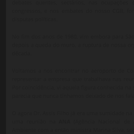
debates quentes, sectários, nas ocupações 
congressos, e nos embates do nosso CGB, fom
disputas políticas.
No fim dos anos de 1980, vim embora para São
depois a queda do muro, a ruptura de nossa o
década.
Voltamos a nos encontrar no aeroporto de Co
representar a empresa que trabalhava nas reu
Por coincidência, vi aquela figura conhecida na
parecia que nunca tínhamos deixado de nos fala
O agora Dr. Assis Filho já era uma sumidade na 
uma reunião na
ANA
(Agência Nacional de 
Ambiente com a então ministra Marina Silva, so