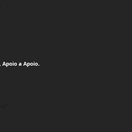
s
, Apoio a Apoio.
ho
”