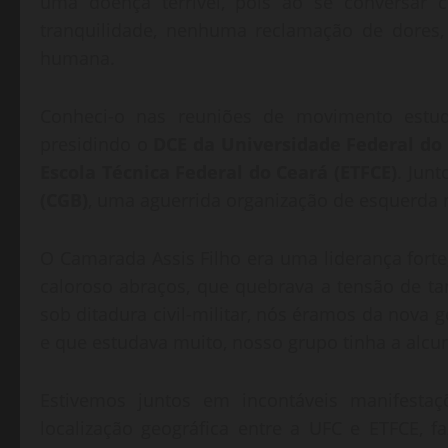
uma doença terrível, pois ao se conversar 
tranquilidade, nenhuma reclamação de dores,
humana.
Conheci-o nas reuniões de movimento estud
presidindo o
DCE da Universidade Federal do
Escola Técnica Federal do Ceará (ETFCE)
. Jun
(CGB)
, uma aguerrida organização de esquerda nã
O Camarada Assis Filho era uma liderança forte
caloroso abraços, que quebrava a tensão de t
sob ditadura civil-militar, nós éramos da nova ge
e que estudava muito, nosso grupo tinha a alcun
Estivemos juntos em incontáveis manifestaç
localização geográfica entre a UFC e ETFCE, 