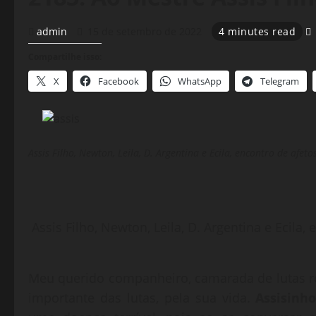
admin
15 de setembro de 2022
4 minutes read
Compartilhe isso:
X
Facebook
WhatsApp
Telegram
Assis Filho, Newton, Leila, D. Argentina e Ecila, encontro de afetos
Assis Filho, Newton, Leila, D. Argentina e Ecila, 
Meu querido companheiro, camarada de lutas r
importante das lutas, pela sua vida.
Assisinh