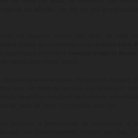
com ele nada lhe abate, ao contrário, sua enorm
 magoas ou aflições, nos faz ver sua grandiosidad
antil, na segunda metade dos anos de 1980, el
 Ceará (UFCe)
, eu na presidência do
Grêmio Livre d
tos ajudamos a construir o
Coletivo Gregório Bezerr
o petista (erro nosso, talvez).
, persuasivo, extremamente inteligente e afetuoso, d
antas lutas, do medo de um país que passara 21 ano
ração da política estudantil de Fortaleza, radicalizad
ha de “ratos de livros”, um orgulho para nós.
ões políticas, a proximidade de organização e d
fazia que nos encontrássemos sempre, nas ruas, no