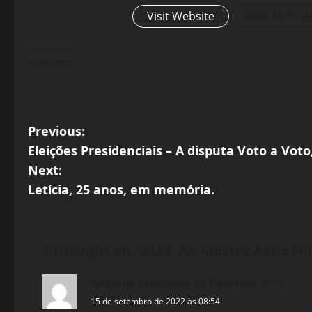
Visit Website
View All Post
Curtir isso:
P
Previous:
Eleições Presidenciais – A disputa Voto a Voto
o
Next:
s
Letícia, 25 anos, em memória.
t
n
1 thought on “
2183: Ao Mestre Assis Fil
a
Antonio Machado de Holanda
disse:
15 de setembro de 2022 às 08:54
v