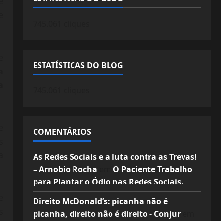
e
e
745.061 cliques
e
ESTATÍSTICAS DO BLOG
a
a
745.061 cliques
e
COMENTÁRIOS
s
a
As Redes Sociais e a luta contra as Trevas!
– Arnobio Rocha
em
O Paciente Trabalho
para Plantar o Ódio nas Redes Sociais.
e
Direito McDonald’s: picanha não é
s
picanha, direito não é direito - Conjur
em