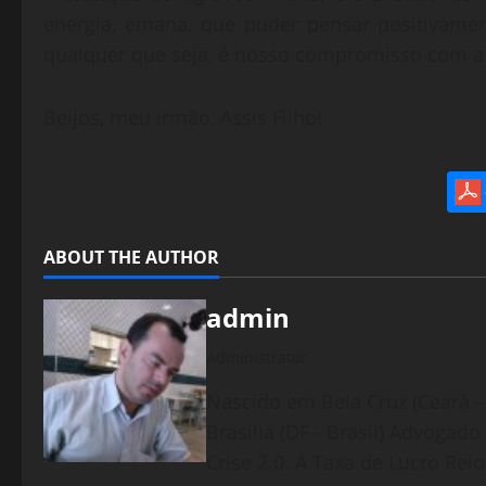
energia, emana, que puder pensar positivamen
qualquer que seja, é nosso compromisso com a 
Beijos, meu irmão, Assis Filho!
ABOUT THE AUTHOR
admin
Administrator
Nascido em Bela Cruz (Ceará - 
Brasília (DF - Brasil) Advogad
Crise 2.0: A Taxa de Lucro Rel