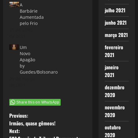
A
julho 2021
Barbárie
Aumentada
junho 2021
pelo Frio
31 de julho
março 2021
de 2021
fevereiro
Um
Novo
2021
Apagão
by
janeiro
Guedes/Bolsonaro
2021
26 de março
de 2021
dezembro
2020
Share this on WhatsApp
novembro
P
2020
Previous:
Irmãos, quase gêmeos!
outubro
o
Next:
2020