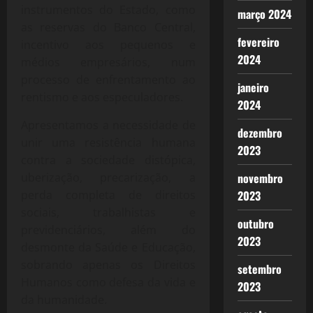
instrumentos do Estado, como
março 2024
as reservas do Banco Central,
fevereiro
incentivo aos pequenos e
2024
médios empresários, num
processo de enfrentamento ao
janeiro
rentismo e aos especuladores.
2024
Apresentamos a necessidade de
dezembro
unir uma resistência humana
2023
contra a sociedade distópica,
uberização, precarização, a
novembro
perda completa de direitos
2023
sociais, trabalhistas e
outubro
previdenciários, além do
2023
desmonte da Saúde e Educação,
sobrando apenas
os Direitos
setembro
Humanos como defesa da vida e
2023
da humanidade.