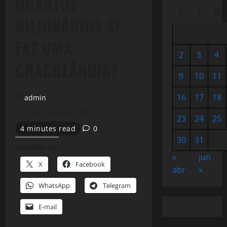
QUANTOS
S
T
Q
BILIONÁRIOS SE
FAZ UMA
2
3
4
CRACOLÂNDIA?
9
10
11
16
17
18
admin
25 de maio de 2022
23
24
25
4 minutes read
0
30
31
Compartilhe isso:
«
jun
X
Facebook
abr
»
WhatsApp
Telegram
E-mail