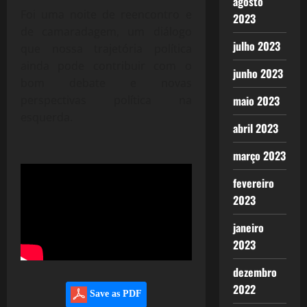
agosto
Foi uma noite de reencontro e
2023
de camaradagem, um diálogo
julho 2023
que nossa trajetória política
ainda pode contribuir com o
junho 2023
bom debate e novas
perspectivas política na
maio 2023
esquerda.
abril 2023
março 2023
fevereiro
2023
janeiro
2023
dezembro
2022
Save as PDF