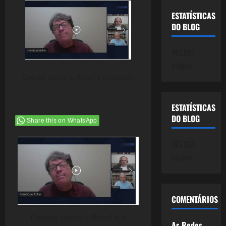
ESTATÍSTICAS
DO BLOG
745.061
cliques
Debate sobre o Brasil e o mundo,
ESTATÍSTICAS
DO BLOG
Share this on WhatsApp
745.061
cliques
COMENTÁRIOS
Debate sobre o Brasil e o
As Redes