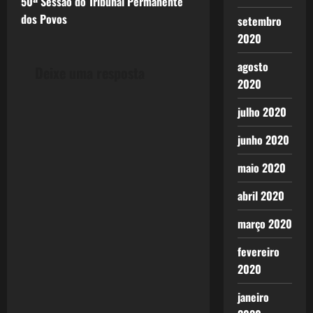
50ª Sessão do Tribunal Permanente
s
dos Povos
setembro
t
2020
n
agosto
Deixe uma resposta
2020
a
julho 2020
v
junho 2020
i
maio 2020
g
abril 2020
a
março 2020
t
fevereiro
2020
i
janeiro
o