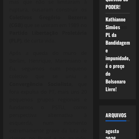
mas que não se limitaram à
PODER!
ruptura, ousaram construir os
Coletivos Gregório Bezerra
Kathianne
(CGB)
que se uniram em 1989 no
Simões
em
Partido Libertação Proletária
PL da
(PLP)
, de curta vida.
Bandidagem
e
Após a queda do muro de
impunidade,
Berlim, Henrique, Martiniano e
é o preço
Eu, seguimos num pequeno
do
coletivo que se uniu a
Bolsonaro
Convergência Socialista
, que
Livre!
fora expulsa do PT, mais uns 20
pequenos grupos regionais e
fundamos o PSTU, como
ARQUIVOS
perspectiva alternativa à
esquerda, num momento
extremamente grave da luta de
agosto
classes no Brasil e no mundo,
2026