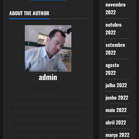
novembro
2022
ABOUT THE AUTHOR
outubro
2022
setembro
2022
agosto
2022
admin
julho 2022
Administrator
junho 2022
Nascido em Bela Cruz (Ceará -
Brasil), moro em São Paulo (São
maio 2022
Paulo - Brasil) e Brasília (DF -
abril 2022
Brasil) Advogado e Técnico em
Telecomunicações. Autor do
março 2022
Livro - Crise 2.0: A Taxa de Lucro