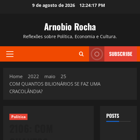
Skip
9 de agosto de 2026
12:24:18 PM
to
content
Arnobio Rocha
Reflexões sobre Política, Economia e Cultura.
SUBSCRIBE
Primary
Menu
Home
2022
maio
25
COM QUANTOS BILIONÁRIOS SE FAZ UMA
CRACOLÂNDIA?
POSTS
Política
2106: COM