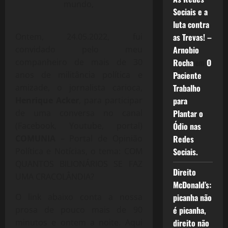
mundo,
Sociais e a
luta contra
Ontem, 24.05.2022, fui
as Trevas! –
convidado pelo meu
Arnobio
companheiro de mais de 30
Rocha
em
O
anos de militância política e
Paciente
amizade, o jornalista carioca,
Trabalho
Henrique Acker
, para participar
para
de uma conversa no canal
Plantar o
(Facebook, Youtube, portal)
Ódio nas
COMUNIA
– Portal de Opinião
Redes
Política e Notícias, o tema: COM
Sociais.
QUANTOS BILIONÁRIOS SE FAZ
Direito
UMA CRACOLÂNDIA?
McDonald’s:
O link abaixo conta a nossa
picanha não
prosa de pouco mais de 90
é picanha,
minutos e ontem a noite. Aqui
direito não