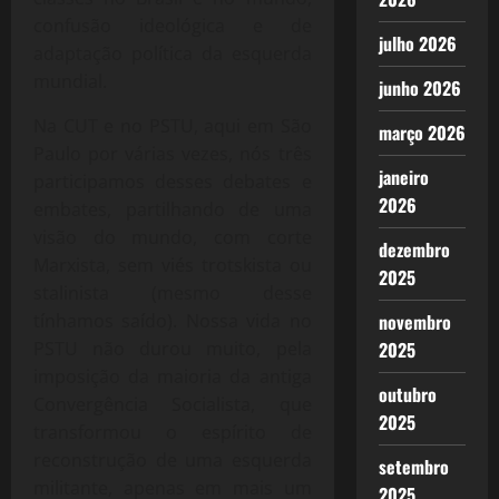
confusão ideológica e de
julho 2026
adaptação política da esquerda
mundial.
junho 2026
Na CUT e no PSTU, aqui em São
março 2026
Paulo por várias vezes, nós três
janeiro
participamos desses debates e
2026
embates, partilhando de uma
visão do mundo, com corte
dezembro
Marxista, sem viés trotskista ou
2025
stalinista (mesmo desse
tínhamos saído). Nossa vida no
novembro
PSTU não durou muito, pela
2025
imposição da maioria da antiga
outubro
Convergência Socialista, que
2025
transformou o espírito de
reconstrução de uma esquerda
setembro
militante, apenas em mais um
2025