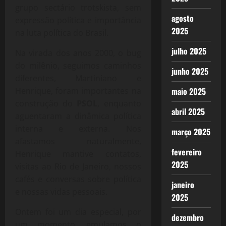
grupo sectário trotskista, sem
agosto
expressão política e importância
2025
na luta política do Brasil.
julho 2025
Na virada dos anos 2000, o bug
do milênio, seguimos caminhos
junho 2025
diferentes, Martiniano e
Henrique, foram importantes na
maio 2025
construção do
PSOL
, enquanto
abril 2025
aguentaram a dinâmica política
interna e externa. Nos
março 2025
afastamos naturalmente,
fevereiro
Henrique mantive contatos,
2025
visitas ao Rio de Janeiro, nossos
cafés e conversas sobre política
janeiro
e nossas vidas pessoais.
2025
Ontem foi um dia especial, por
dezembro
um momento, emulamos o