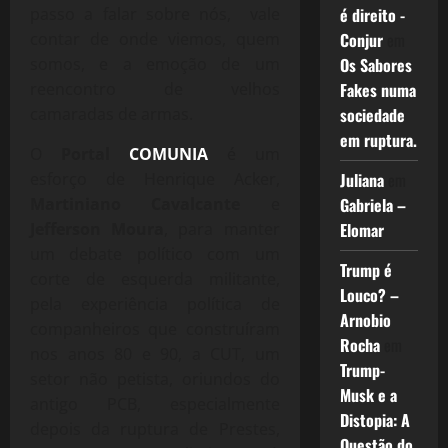
passo a falar sobre nós, vale
é direito -
contar de onde viemos, quem
Conjur
em
somos, e a emoção de um
Os Sabores
reencontro de velhos
Fakes numa
camaradas de armas.
sociedade
em ruptura.
O
Portal
COMU
NIA
é um
esforço de Henrique Acker,
Juliana
em
Martiniano Cavalcante
e
Gabriela –
Jefferson Moura
, para manter
Elomar
um debate político com um
Trump é
corte de esquerda militante,
Louco? –
pela experiência política de
Arnobio
companheiros que construíram
Rocha
em
nos anos 80 e 90, a CUT, um
Trump-
setor não petista, oriundos do
Musk e a
antigo PCB, especialmente
Distopia: A
depois da ruptura de Prestes,
Questão do