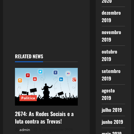
2020
n
dezembro
2019
novembro
2019
outubro
RELATED NEWS
2019
setembro
2019
agosto
2019
Política
julho 2019
2674: As Redes Sociais e a
luta contra as Trevas!
junho 2019
admin
5 de agosto de 2026
maio 2019