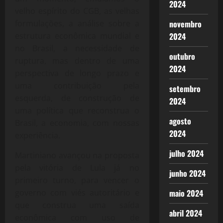
2024
velho espírito do CGB, as velhas
formulações, a análise sobre a
novembro
estrutura econômica mundial e
2024
no Brasil, a necessidade de
outubro
ruptura, mas dentro de uma
2024
perspectiva de longo prazo e
uma contribuição pela
setembro
esquerda, de construção de
2024
uma política que reconstrua o
agosto
Brasil, a economia, com nossas
2024
experiência.
julho 2024
Martiniano avançou na proposta
pela vitória de Lula já no
junho 2024
primeiro turno, para vencer o
governo com viés autoritário e
maio 2024
que construa uma saída
abril 2024
econômica com uso de