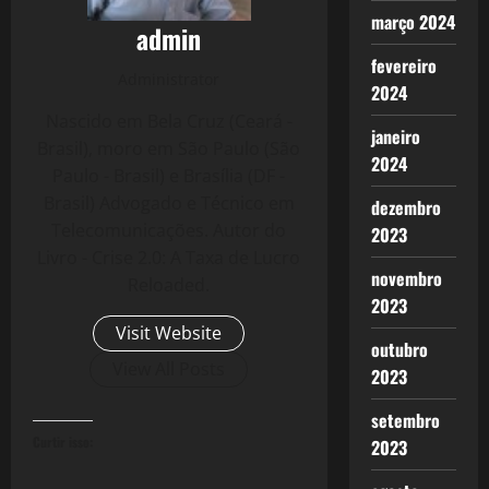
março 2024
admin
fevereiro
Administrator
2024
Nascido em Bela Cruz (Ceará -
janeiro
Brasil), moro em São Paulo (São
2024
Paulo - Brasil) e Brasília (DF -
Brasil) Advogado e Técnico em
dezembro
Telecomunicações. Autor do
2023
Livro - Crise 2.0: A Taxa de Lucro
novembro
Reloaded.
2023
Visit Website
outubro
View All Posts
2023
setembro
Curtir isso:
2023