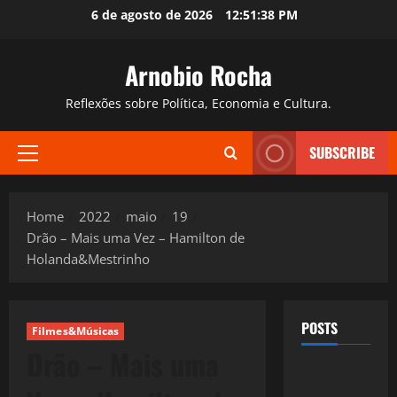
Skip
6 de agosto de 2026
12:51:39 PM
to
content
Arnobio Rocha
Reflexões sobre Política, Economia e Cultura.
SUBSCRIBE
Primary
Menu
Home
2022
maio
19
Drão – Mais uma Vez – Hamilton de
Holanda&Mestrinho
POSTS
Filmes&Músicas
Drão – Mais uma