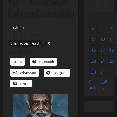
Vez – Hamilton de
S
T
Q
Holanda&Mestrinho
admin
2
3
4
19 de maio de 2022
9
10
11
3 minutes read
0
16
17
18
Compartilhe isso:
23
24
25
X
Facebook
30
31
WhatsApp
Telegram
«
jun
E-mail
abr
»