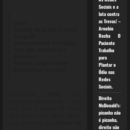
Sociais e a
luta contra
as Trevas! –
Drão!
Arnobio
O amor da gente é como
Rocha
em
O
um grão
Paciente
Uma semente de ilusão
Tem que morrer pra
Trabalho
germinar
para
Plantar nalgum lugar
Plantar o
Ressuscitar no chão
Ódio nas
Redes
Sociais.
Reencontrei
Drão
num
Direito
momento extremo de minha
McDonald’s:
vida, com a partida de minha
picanha não
filha Letícia, ouvi tantas vezes,
é picanha,
num show em que
Gilberti Gil
direito não