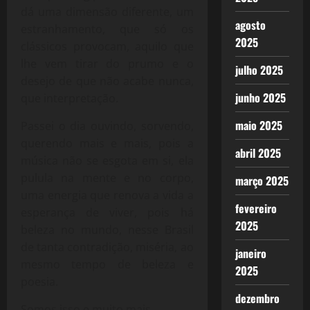
dá uma dimensão diferente, um
agosto
estranhamento, que só os
2025
clássicos provocam, aquilo que
lhe vem tirar do prumo e o
julho 2025
desejo de que não acabe nunca,
junho 2025
que interpretação.
maio 2025
Passei o dia ouvindo, sorvendo,
querendo mais e mais, pois a
abril 2025
música não se esgota em si, ela
pulula na mente e no corpo,
março 2025
uma energia que renova a vida a
fevereiro
esperança de viver, pois há
2025
beleza no mundo, nesse Brasil
de tanta contradição, miséria, ao
janeiro
mesmo tempo de beleza e
2025
poesia.
dezembro
Somos isso e muito mais.