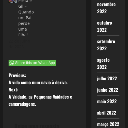
Preta e
novembro
Gil –
2022
Quando
um Pai
outubro
perde
2022
uma
filha!
setembro
22 de julho
de 2025
2022
agosto
Share this on WhatsApp
2022
P
Previous:
julho 2022
A vida como num navio à deriva.
o
Next:
junho 2022
A Vaidade, as Pequenas Vaidades e
s
maio 2022
camaradagens.
t
abril 2022
n
março 2022
Deixe uma resposta