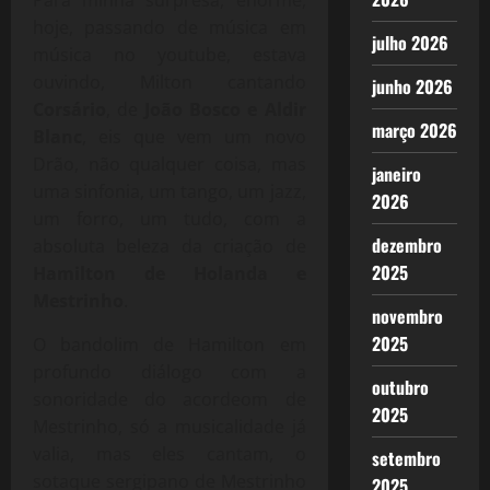
Para minha surpresa, enorme,
hoje, passando de música em
julho 2026
música no youtube, estava
ouvindo, Milton cantando
junho 2026
Corsário
, de
João Bosco e Aldir
março 2026
Blanc
, eis que vem um novo
Drão, não qualquer coisa, mas
janeiro
uma sinfonia, um tango, um jazz,
2026
um forro, um tudo, com a
dezembro
absoluta beleza da criação de
2025
Hamilton de Holanda e
Mestrinho
.
novembro
2025
O bandolim de Hamilton em
profundo diálogo com a
outubro
sonoridade do acordeom de
2025
Mestrinho, só a musicalidade já
valia, mas eles cantam, o
setembro
sotaque sergipano de Mestrinho
2025