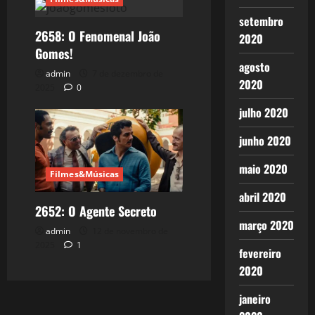
setembro
2658: O Fenomenal João
2020
Gomes!
agosto
admin
7 de dezembro de
2020
2025
0
julho 2020
junho 2020
maio 2020
Filmes&Músicas
abril 2020
2652: O Agente Secreto
março 2020
admin
12 de novembro de
2025
1
fevereiro
2020
janeiro