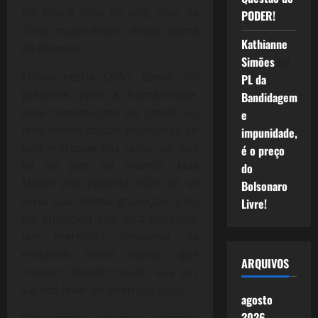
ele não é feito de nós, mas de
PODER!
coisa muito maior, muito acima
Kathianne
do humano.
Simões
em
Milton recria Drão, como um
PL da
presente para a humanidade,
Bandidagem
uma homenagem ao genial Gil,
e
uma forma de dar esperança ao
impunidade,
país entregue aos ratos, ao que
é o preço
há de pior no mundo. Mas
do
Milton nos redimiu, não sei se
Bolsonaro
seria sua última gravação, pois
Livre!
ele anunciou que está parando,
um merecido descanso de
entidade, desse avatar, que
ARQUIVOS
mesmo doendo muito, sua voz
vai nos levar ao éden (ou não).
agosto
2026