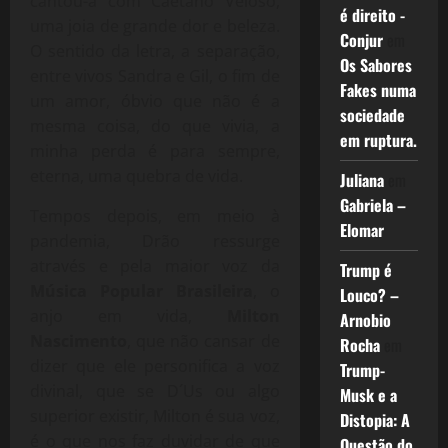
cantou-a com Caetano Veloso,
é direito -
uma joia de grande dor e beleza.
Conjur
em
O sentido da letra, a separação,
Os Sabores
entre vivos Sandra e Gil, o fim de
Fakes numa
um amor, óbvio que não é a
sociedade
mesma coisa, do que vivia, a
em ruptura.
minha perda é para sempre,
eterna, uma quebra de vida.
Juliana
em
Gabriela –
Tempos depois, em meio à
Elomar
pandemia, Drão ressurge
através e pela maior voz da
Trump é
Música Popular Brasileira
, o
Louco? –
anjo em vida,
Milton
Arnobio
Nascimento
, que não cansar de
Rocha
em
dizer que ele personifica a voz
Trump-
divinal, que se D´Us ou algo
Musk e a
superior existir, Milton é sua voz,
Distopia: A
é o que nos faz duvidar de que
Questão do