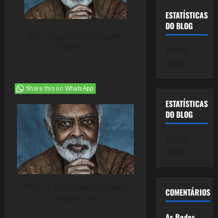
ESTATÍSTICAS
DO BLOG
Drão - a genialidade do poeta
Gilberto Gil.
745.061
cliques
Share this on WhatsApp
ESTATÍSTICAS
DO BLOG
745.061
cliques
Drão – a genialidade do poeta
COMENTÁRIOS
Gilberto Gil.
As Redes