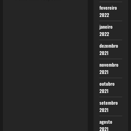
a
fevereiro
2022
v
janeiro
i
2022
g
dezembro
2021
a
novembro
t
2021
i
outubro
2021
o
setembro
n
2021
agosto
2021