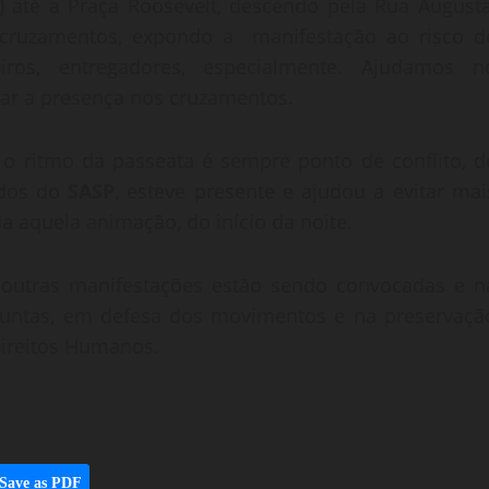
) até a Praça Roosevelt, descendo pela Rua Augusta
cruzamentos, expondo a manifestação ao risco d
ros, entregadores, especialmente. Ajudamos n
ar a presença nos cruzamentos.
 o ritmo da passeata é sempre ponto de conflito, d
ados do
SASP
, esteve presente e ajudou a evitar mai
a aquela animação, do início da noite.
, outras manifestações estão sendo convocadas e n
 juntas, em defesa dos movimentos e na preservaçã
Direitos Humanos.
Save as PDF