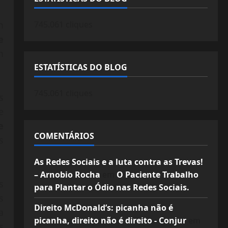
745.061 cliques
m
e
m
ESTATÍSTICAS DO BLOG
745.061 cliques
s
e
e
COMENTÁRIOS
s
As Redes Sociais e a luta contra as Trevas!
– Arnobio Rocha
em
O Paciente Trabalho
s
para Plantar o Ódio nas Redes Sociais.
s
Direito McDonald’s: picanha não é
a
picanha, direito não é direito - Conjur
em
s