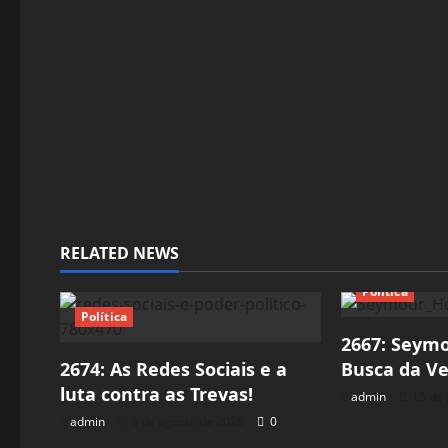
i
o
n
RELATED NEWS
Política
Política
2667: Seym
2674: As Redes Sociais e a
Busca da Ve
luta contra as Trevas!
admin
15 de 
admin
5 de agosto de 2026
0