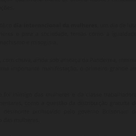
ações.
bólico
dia internacional da mulheres
, um dia de luta
lheres e para a sociedade, temas como a igualdade
 machismo e misoginia.
na, com chuva, ainda sob ameaça da Pandemia, mesm
ma importante manifestação, o primeiro grande at
o foi inimigo das mulheres e da classe trabalhadora
mentares, como a questão da distribuição gratuita d
 O desmonte promovido pelo governo Bolsonaro d
ão das mulheres.