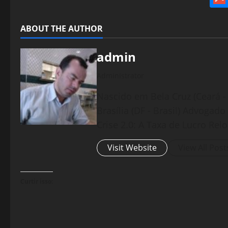
ABOUT THE AUTHOR
admin
Administrator
Nascido em Bela Cruz (Ceará - 
Brasília (DF - Brasil) Advogad
Crise 2.0: A Taxa de Lucro Rel
Visit Website
View All Post
Curtir isso: