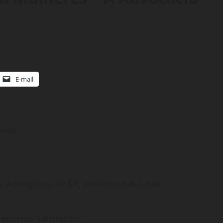
E-mail
lutas.
e Advogadas de SP, presente nas lutas.
 enorme satisfação.