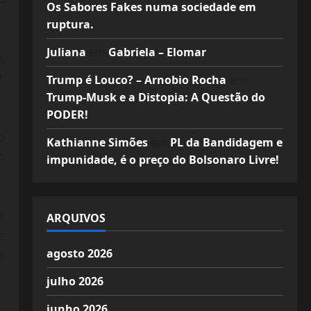
Os Sabores Fakes numa sociedade em
ruptura.
Juliana
em
Gabriela – Elomar
,
,
Trump é Louco? – Arnobio Rocha
em
Trump-Musk e a Distopia: A Questão do
PODER!
o
Kathianne Simões
em
PL da Bandidagem e
o
impunidade, é o preço do Bolsonaro Livre!
,
ARQUIVOS
e
agosto 2026
e
julho 2026
junho 2026