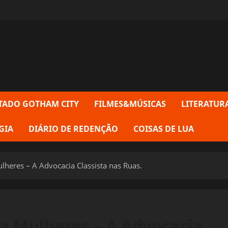
TADO GOTHAM CITY
FILMES&MÚSICAS
LITERATUR
GIA
DIÁRIO DE REDENÇÃO
COISAS DE LUA
lheres – A Advocacia Classista nas Ruas.
da Mulheres – A Advocacia