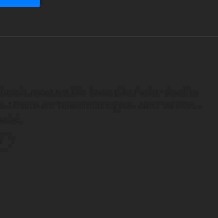
Brasil), moro em São Paulo (São Paulo - Brasil) e
o e Técnico em Telecomunicações. Autor do Livro -
oaded.
s