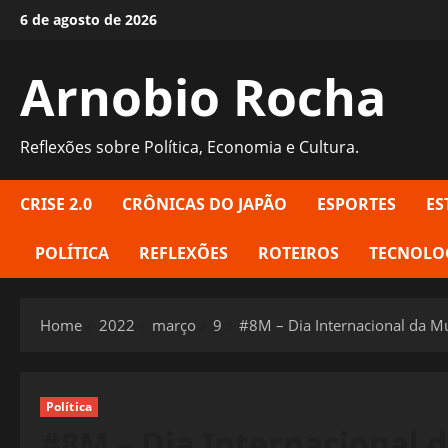
Skip
6 de agosto de 2026
to
content
Arnobio Rocha
Reflexões sobre Política, Economia e Cultura.
CRISE 2.0
CRÔNICAS DO JAPÃO
ESPORTES
ES
POLÍTICA
REFLEXÕES
ROTEIROS
TECNOLO
Home
2022
março
9
#8M – Dia Internacional da Mu
Política
#8M – Dia Internacional 