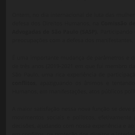
Ontem, no dia internacional de luta das mulh
defesa dos Direitos Humanos, na
Comissão de
Advogadas de São Paulo (SASP).
Participando
preocupações com a defesa dos manifestantes, di
É uma importante mudança de parâmetros e de
de três anos (2019-2021 em que fui membro d
São Paulo, uma rica experiência de particip
conflitos
, apaziguando os ânimos e tentando 
Humanos, em manifestações, atos públicos polític
A maior satisfação nessa nova função se deve 
movimentos sociais e políticos, efetivamente
decisões, ajudando com nossa experiência e a
em conflitos, na proteção dos direitos e interl