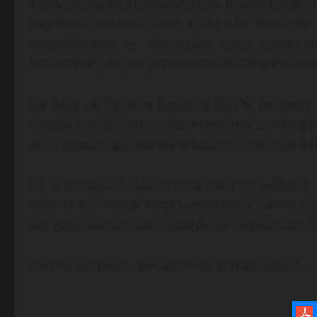
A manifestação se deslocou da Paulista (MASP
pequenos conflitos, com a PM não fechando 
atropelamento e discussões com motoquei
fechamento, depois procuramos a PM para cobr
Na linha de frente a tentativa da PM de impor
altercações, a coluna das advogadas e advog
problemas, seguindo até o destino final com tod
Foi o pontapé inicial e uma nova experiência
medida de nossas forças, estaremos juntos e
das garantias de manifestações e respeito aos 
Viva as mulheres, viva a Classe Trabalhadora!.