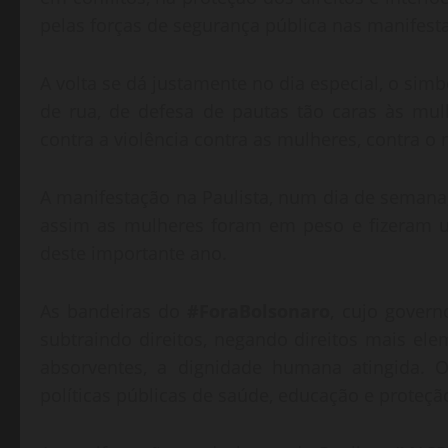
pelas forças de segurança pública nas manifest
A volta se dá justamente no dia especial, o sim
de rua, de defesa de pautas tão caras às mu
contra a violência contra as mulheres, contra o
A manifestação na Paulista, num dia de sema
assim as mulheres foram em peso e fizeram u
deste importante ano.
As bandeiras do
#ForaBolsonaro
, cujo govern
subtraindo direitos, negando direitos mais ele
absorventes, a dignidade humana atingida.
políticas públicas de saúde, educação e proteç