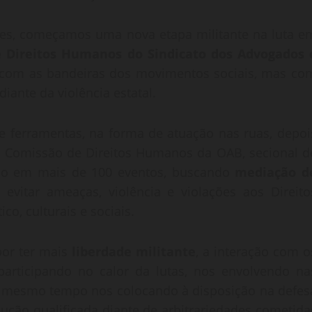
eres, começamos uma nova etapa militante na luta e
 Direitos Humanos do Sindicato dos Advogados 
 com as bandeiras dos movimentos sociais, mas co
ante da violência estatal.
 ferramentas, na forma de atuação nas ruas, depoi
a Comissão de Direitos Humanos da OAB, secional d
ação em mais de 100 eventos, buscando
mediação d
evitar ameaças, violência e violações aos Direito
o, culturais e sociais.
por ter mais
liberdade militante
, a interação com o
 participando no calor da lutas, nos envolvendo na
o mesmo tempo nos colocando à disposição na defes
ocução qualificada diante de arbitrariedades cometida