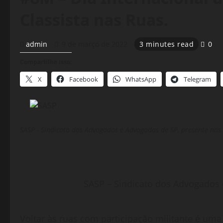
Classista nas Ruas.
admin
9 de março de 2022
3 minutes read
0
Compartilhe isso:
X
Facebook
WhatsApp
Telegram
SASP - Sindicato dos Advogados e Advogadas de SP, presente nas 
SASP – Sindicato dos Advogados 
Voltar às ruas com participação militante é uma