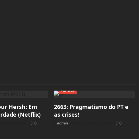
Política
our Hersh: Em
2663: Pragmatismo do PT e
rdade (Netflix)
as crises!
janeiro de 2026
0
admin
3 de janeiro de 2026
0