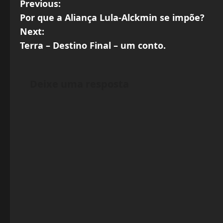
P
Previous:
Por que a Aliança Lula-Alckmin se impõe?
o
Next:
s
Terra – Destino Final – um conto.
t
Deixe uma resposta
n
a
v
i
g
a
t