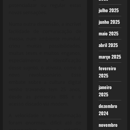
potencializar ou regular estas
julho 2025
novas sensações.
junho 2025
Numa outra dimensão, a incrível
facilidade de comunicação de
maio 2025
massa, num ambiente mundial,
abril 2025
criou muitas possibilidades,
muitas teses e muitos enganos,
março 2025
especialmente a identificação
desse sujeito, o ativista, como o
fevereiro
novo revolucionário. Esse
2025
embate sobre a cultura digital
janeiro
venho travando tem 25 anos,
2025
desde as primeiras BBS e o
acesso discado via modem.
dezembro
2024
A velocidade e transformação
foram enormes, difícil até de
novembro