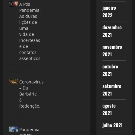
A Pós
janeiro
Pandemia:
2022
As duras
lições de
dezembro
uma
2021
vida de
incertezas
novembro
e de
contatos
2021
assépticos
16 de julho
outubro
de 2023
2021
Coronavírus
setembro
– Da
2021
Barbárie
à
agosto
Redenção.
2021
21 de março
de 2020
julho 2021
Pandemia