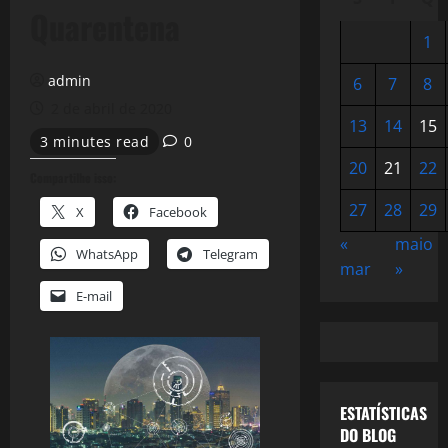
Quarentena
1
admin
6
7
8
2 de abril de 2020
13
14
15
3 minutes read
0
20
21
22
Compartilhe isso:
27
28
29
X
Facebook
«
maio
WhatsApp
Telegram
mar
»
E-mail
ESTATÍSTICAS
DO BLOG