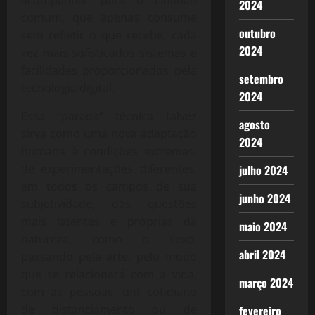
acompanhar para o cidadão
2024
comum, que apenas consume
outubro
sem refletir o que recebe, cada
2024
vez mais sofisticados sistemas e
facilidades proporcionados pela
setembro
tecnologia digital.
2024
Essa “parada” técnica talvez
agosto
sirva como uma nova adaptação
2024
humana à condições extremas,
de experimentações diferentes,
julho 2024
em todos os campos de sua
junho 2024
subjetividade, das questões
mais latentes e próprias da
maio 2024
natureza, como o sexo,
abril 2024
passando pela arte, pelo modo
que se relacionará com a vida,
março 2024
com as pessoas, um cotidiano
de distanciamento ou de
fevereiro