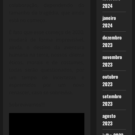
colaboração, dependendo do
2024
tamanho da tragédia, que ainda
janeiro
está no começo.
2024
É fato que esse começo de 2020,
dezembro
mudará de forma imprevisível,
2023
ainda, o destino da aventura
humana na terra, nossos dilema
novembro
éticos, morais e de costumes,
2023
todas serão questionados, por
outubro
um tempo de incertezas e
2023
espremidos por um novo
renascer, caso se sobreviva.
setembro
2023
Sobrevivamos!!!
agosto
2023