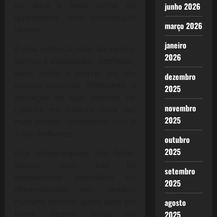
na dura e lenta rotina da
junho 2026
quarentena, uma contradição
março 2026
latente,
janeiro
É uma violência, mas, ao mesmo
2026
tempo, é espetacular: Conhecer,
viver, sentir e morrer em tão
dezembro
poucos instantes. Entretanto a
2025
sensação de que vivemos de
novembro
ruptura em ruptura cada vez
2025
mais breves, certamente, não é
a das melhores.
outubro
2025
Este tempo-espaço, das Redes
Sociais, ainda não foi
setembro
devidamente assimilado ou
2025
dimensionado pelo cérebro
humano comum, quem sabe em
agosto
breve alguma droga vai
2025