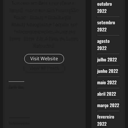
Nascido em Bela Cruz (Ceará -
outubro
Brasil), moro em São Paulo (São
2022
Paulo - Brasil) e Brasília (DF -
setembro
Brasil) Advogado e Técnico em
2022
Telecomunicações. Autor do
Livro - Crise 2.0: A Taxa de Lucro
agosto
Reloaded.
2022
Visit Website
julho 2022
View All Posts
junho 2022
maio 2022
Curtir isso:
abril 2022
março 2022
fevereiro
2022
Relacionado