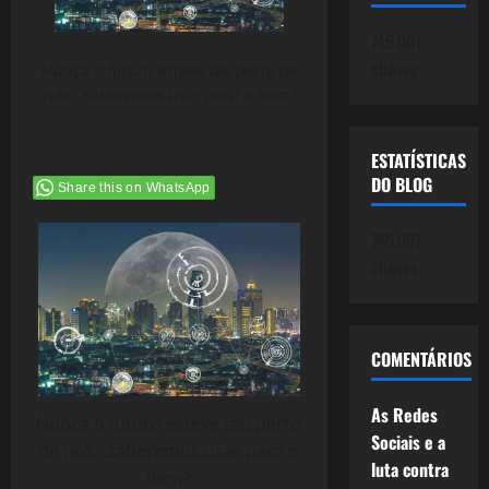
745.061
cliques
Nunca o futuro esteve tão perto de
nós...saberemos usar para o bem?
ESTATÍSTICAS
DO BLOG
Share this on WhatsApp
745.061
cliques
COMENTÁRIOS
As Redes
Nunca o futuro esteve tão perto
Sociais e a
de nós…saberemos usar para o
luta contra
bem?