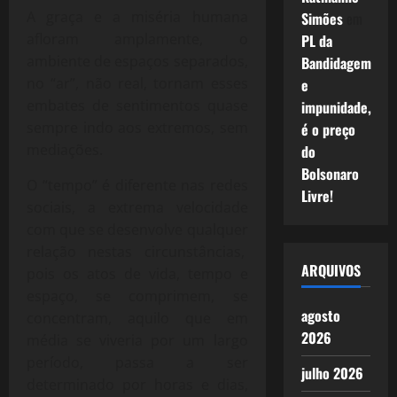
A graça e a miséria humana
Simões
em
afloram amplamente, o
PL da
ambiente de espaços separados,
Bandidagem
no “ar”, não real, tornam esses
e
embates de sentimentos quase
impunidade,
sempre indo aos extremos, sem
é o preço
mediações.
do
Bolsonaro
O “tempo” é diferente nas redes
Livre!
sociais, a extrema velocidade
com que se desenvolve qualquer
relação nestas circunstâncias,
ARQUIVOS
pois os atos de vida, tempo e
espaço, se comprimem, se
agosto
concentram, aquilo que em
2026
média se viveria por um largo
período, passa a ser
julho 2026
determinado por horas e dias,