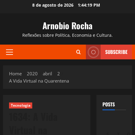
Skip
8 de agosto de 2026
1:44:20 PM
to
content
Arnobio Rocha
Reflexões sobre Política, Economia e Cultura.
SUBSCRIBE
Primary
Menu
Home
2020
abril
2
A Vida Virtual na Quarentena
POSTS
Tecnologia
1634: A Vida
Virtual na
S
T
Q