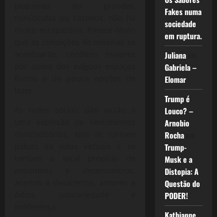
pequenas ou grandes,
Fakes numa
minúsculas ou castelos, não há
sociedade
muito escapatória. Parece óbvio
em ruptura.
que as condições de misérias se
acentuarão, conflitos maiores
Juliana
em
por conta dos exíguos espaços
Gabriela –
físicos e de pouca opções de
Elomar
lazer.
Trump é
As redes sociais dão vazão a
Louco? –
uma explosão de sentimentos
Arnobio
contraditórios, elas se tornam
Rocha
em
palcos da vidas virtuais e se
Trump-
tornam o local propício de
Musk e a
encontros e desencontros,
Distopia: A
acertos e desacertos, amores e
Questão do
ódios, solidariedade e
PODER!
indiferença.
Kathianne