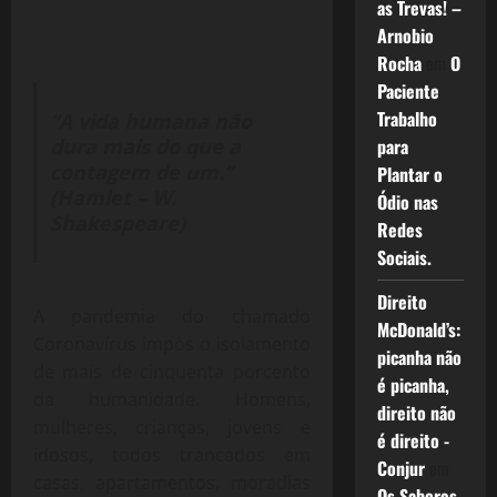
as Trevas! –
Arnobio
Rocha
em
O
Paciente
Trabalho
“A vida humana não
para
dura mais do que a
contagem de um.”
Plantar o
(Hamlet – W.
Ódio nas
Shakespeare)
Redes
Sociais.
Direito
A pandemia do chamado
McDonald’s:
Coronavírus impôs o isolamento
picanha não
de mais de cinquenta porcento
é picanha,
da humanidade. Homens,
direito não
mulheres, crianças, jovens e
é direito -
idosos, todos trancados em
Conjur
em
casas, apartamentos, moradias
Os Sabores