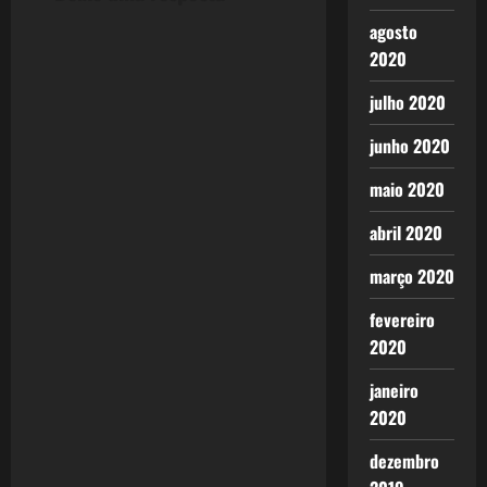
a
agosto
2020
v
julho 2020
i
junho 2020
g
maio 2020
a
abril 2020
t
março 2020
i
fevereiro
o
2020
n
janeiro
2020
dezembro