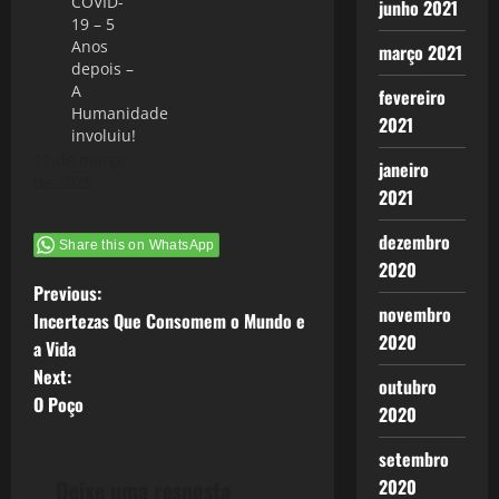
COVID-
junho 2021
19 – 5
Anos
março 2021
depois –
A
fevereiro
Humanidade
2021
involuiu!
11 de março
janeiro
de 2025
2021
dezembro
Share this on WhatsApp
2020
P
Previous:
novembro
Incertezas Que Consomem o Mundo e
o
2020
a Vida
Next:
s
outubro
O Poço
2020
t
setembro
n
2020
Deixe uma resposta