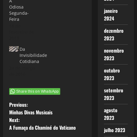
A
Odiosa
janeiro
Segunda-
2024
Feira
18 de
dezembro
fevereiro de
2023
2013
Da
novembro
Invisibilidade
2023
Cotidiana
24 de março
outubro
de 2016
2023
setembro
Share this on WhatsApp
2023
P
Previous:
agosto
Minhas Divas Musicais
o
2023
Next:
A Fumaça da Chaminé do Vaticano
s
julho 2023