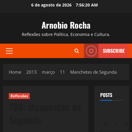
Skip
6 de agosto de 2026
7:56:21 AM
to
content
Arnobio Rocha
Reflexões sobre Política, Economia e Cultura.
SUBSCRIBE
Primary
Menu
Home
2013
março
11
Manchetes de Segunda
POSTS
Reflexões
760: Manchetes de
Segunda
S
T
Q