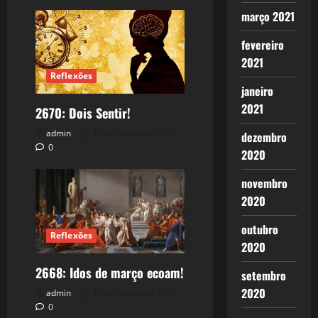
março 2021
fevereiro
2021
Reflexões
janeiro
2021
2670: Dois Sentir!
admin
18 de março de 2026
dezembro
0
2020
novembro
2020
outubro
Reflexões
2020
2668: Idos de março ecoam!
setembro
2020
admin
14 de março de 2026
0