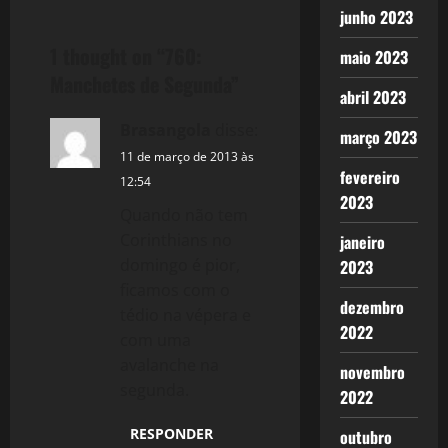
t
junho 2023
1 thought on “
760:
maio 2023
n
Manchetes de Segunda
”
abril 2023
a
Brasangola
disse:
março 2023
v
11 de março de 2013 às
fevereiro
i
12:54
2023
Quando não tem
g
Corinthians no
janeiro
domingo é pior,
2023
a
ficamos com o
dezembro
t
tédio na vépera e
2022
com uma
i
avalanche na
novembro
segunda.
o
2022
RESPONDER
n
outubro