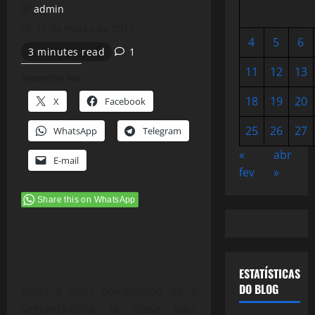
admin
11 de março de 2013
4
5
6
3 minutes read
1
11
12
13
Compartilhe isso:
18
19
20
X
Facebook
25
26
27
WhatsApp
Telegram
«
abr
E-mail
fev
»
Share this on WhatsApp
ESTATÍSTICAS
DO BLOG
Nada é mais complicado do a
segunda-feira, já disse aqui