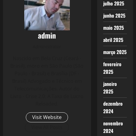
julho 2025
junho 2025
maio 2025
admin
abril 2025
Administrator
março 2025
Nascido em Bela Cruz (Ceará -
fevereiro
Brasil), moro em São Paulo (São
2025
Paulo - Brasil) e Brasília (DF -
Brasil) Advogado e Técnico em
janeiro
Telecomunicações. Autor do
2025
Livro - Crise 2.0: A Taxa de Lucro
dezembro
Reloaded.
2024
Visit Website
novembro
View All Posts
2024