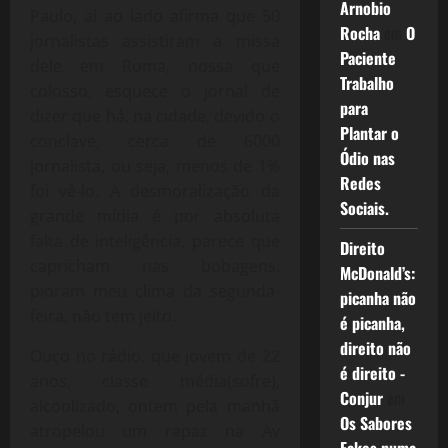
Arnobio
Paulo, aí ao lado afirma que 50
Rocha
em
O
jornalistas assistiram a missa
Paciente
dele em Roma, nossa que
Trabalho
colosso, esquece o jornal de
para
dizer que há, na cidade, devido o
Plantar o
conclave, cerca de 6000
Ódio nas
jornalista, ou seja, menos de 1%
Redes
foi vê-lo. A desmoralização da
Sociais.
grande mídia é por absoluta
falta de inteligência, parece que
Direito
capricham nas bobagens,
McDonald’s:
pioram meu clima da segunda-
picanha não
feira, não tem jeito.
é picanha,
direito não
Ouço no rádio, que jovem de 22
é direito -
anos, classe média(sofre),
Conjur
em
alcoolizado, ontem pela manhã
Os Sabores
atropelou um rapaz na Av