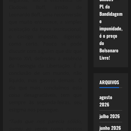
segunda, leio a entrevista de
PL da
Clodovis Boff, irmão de
Bandidagem
Leonardo Boff, uma reconversão
e
que muito entristece, a simples
impunidade,
aceitação da força institucional,
é o preço
o castigo imposto, digerido
do
como certo. Pouco se pode
Bolsonaro
discutir com alguém que diz que
Livre!
Bento XVI, defendeu a essência
da Teologia da Libertação. É a
conclusão de um mundo, não
líquido, mas gasoso demais. O
ARQUIVOS
dia que mais concluímos esta
coisa desagradáveis, tem que
agosto
sempre às segunda-feiras, seu
2026
estigma nos persegue.
julho 2026
“Tudo que nos parecia sólido,
junho 2026
sumiu ao vento como nossos