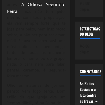
745.061
A Odiosa Segunda-
antes (
cliques
Feira
), mas não tem jeito,
mesmo com toda preparação,
ela vem sempre forte, que te
ESTATÍSTICAS
joga para baixo, nem inspiração
DO BLOG
sobra, a não ser para reclamar,
difícil. Estava no carro ouvi uma
745.061
música alto astral, bem antiga,
cliques
tentei de todas as maneiras
lembrar o nome, ou do grupo,
nada, o cara nem para falar,
pensei, caramba, é segunda-
COMENTÁRIOS
feira mesmo.
As Redes
Olho as matérias de jornais,
Sociais e a
penso: Vem logo terça. Dom
luta contra
Odilo diz que igreja vive um
as Trevas! –
“tempo difícil”, tá na Folha de S.