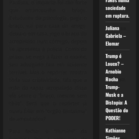
Fakes numa
Paulista, o impacto foi tão forte
sociedade
que arrancou-lhe o braço.
em ruptura.
Estudante de psicologia, pega o
braço, vai para casa do amigo,
Juliana
em
deixa-o em casa, jogo o braço do
Gabriela –
atropelado num córrego, depois
Elomar
se apresenta à polícia. Como de
Trump é
praxe, se nega a fazer o exame,
Louco? –
seu advogado fala em acidente
Arnobio
terrível. Mas o repórter mostra
Rocha
em
toda sua criatividade, fala que a
Trump-
mãe do rapaz atropelado disse
Musk e a
ele sente o “braço, mesmo sem
Distopia: A
tê-lo”. Será que o repórter já
Questão do
ouviu falar em “órgão fantasma”
PODER!
de amputados?
Kathianne
Para fechar o “mimimi” da
Simões
em