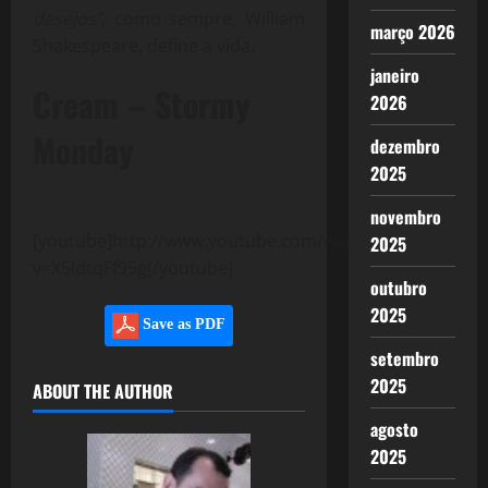
desejos”
, como sempre, William
março 2026
Shakespeare, define a vida.
janeiro
Cream – Stormy
2026
Monday
dezembro
2025
novembro
[youtube]http://www.youtube.com/watch?
2025
v=X5IdtqFf95g[/youtube]
outubro
2025
Save as PDF
setembro
2025
ABOUT THE AUTHOR
agosto
2025