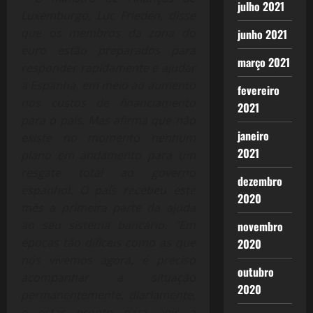
julho 2021
Luxemburgo, Luc Frieden, disse
que os membros da zona do
junho 2021
euro estão preparados para
março 2021
responder rapidamente e ajudar
a Espanha, em meio ao aumento
fevereiro
nos custos de financiamento
2021
para o país. Mas afirma que não
janeiro
existe no momento nenhum
2021
plano em andamento para um
resgate total ao governo
dezembro
espanhol. O país recebeu este
2020
mês a primeira parte da ajuda
ao seu sistema bancário. “Em
novembro
épocas tão difíceis como as que
2020
nós vivemos agora, é preciso
outubro
acompanhar a situação
2020
permanentemente, diariamente,
e estar pronto para agir a