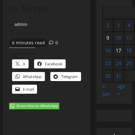
na Europa
admin
2
3
4
24 de julho de 2012
9
10
11
6 minutes read
0
16
17
18
Compartilhe isso:
23
24
25
X
Facebook
30
31
WhatsApp
Telegram
«
ago
E-mail
jun
»
Share this on WhatsApp
Luis de Guindos, Ministro das