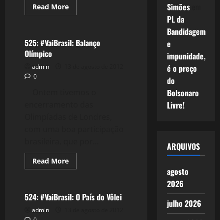
Simões
em
Read
Read More
more
Esportes
PL da
about
Arthur
Bandidagem
Zanetti
–
525: #VaiBrasil: Balanço
e
A
Olímpico
Perfeição
impunidade,
Olímpica
admin
13 de agosto de 2012
é o preço
0
do
Ontem tivemos o
Bolsonaro
encerramento das
Livre!
Olimpíadas de Londres,
com uma boa participação
brasileira, que por...
ARQUIVOS
Read
Read More
more
agosto
Esportes
about
525:
2026
#VaiBrasil:
Balanço
524: #VaiBrasil: O País do Vôlei
Olímpico
julho 2026
admin
13 de agosto de 2012
0