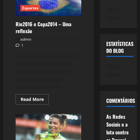
Esportes
745.061
cliques
Rio2016 e Copa2014 – Uma
reflexão
admin
22 de agosto de 2016
ESTATÍSTICAS
1
DO BLOG
“Cidade maravilhosa Cheia
de encantos mil Cidade
745.061
maravilhosa Coração do
cliques
meu Brasil” Brasil, a
contradição de não...
Read
Read More
COMENTÁRIOS
more
about
Rio2016
As Redes
e
Copa2014
Sociais e a
–
Uma
luta contra
reflexão