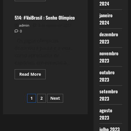
Esportes
2024
about
515:
#VaiBrasil
janeiro
:
514: #VaiBrasil : Sonho Olímpico
Valeu
2024
Mayra!
admin
2 de agosto de 2012
0
dezembro
Os jogos olímpicos
2023
dominou a pauta e a vida,
novembro
como apreciador de
2023
esportes, em especial a...
outubro
Read
Read More
more
2023
about
514:
#VaiBrasil
setembro
:
Paginação
2023
1
2
Next
Sonho
Olímpico
de
agosto
2023
posts
julho 2023