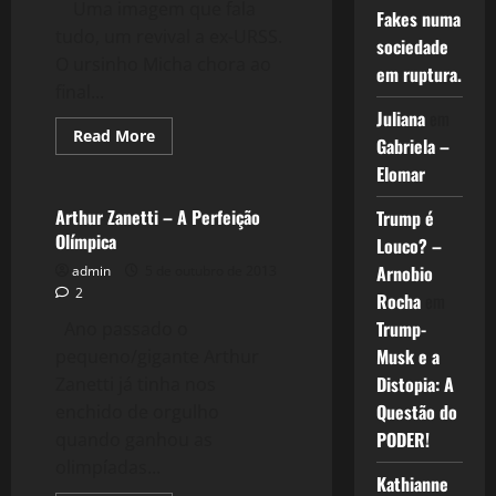
Uma imagem que fala
Fakes numa
tudo, um revival a ex-URSS.
sociedade
O ursinho Micha chora ao
em ruptura.
final...
Juliana
em
Read
Read More
Gabriela –
more
Esportes
about
Elomar
Misha
–
Moscou
Arthur Zanetti – A Perfeição
Trump é
1980
Olímpica
Louco? –
Arnobio
admin
5 de outubro de 2013
2
Rocha
em
Trump-
Ano passado o
Musk e a
pequeno/gigante Arthur
Distopia: A
Zanetti já tinha nos
Questão do
enchido de orgulho
PODER!
quando ganhou as
olimpíadas...
Kathianne