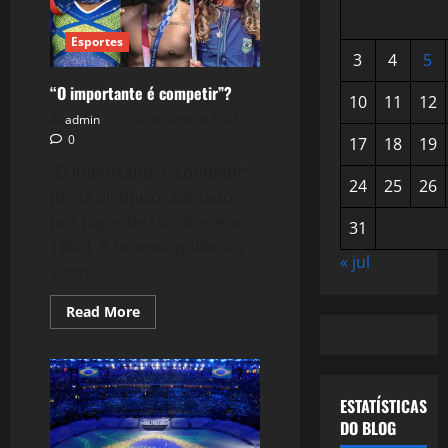
Esportes
3
4
5
“O importante é competir”?
10
11
12
admin
30 de julho de 2021
0
17
18
19
“O importante é competir”
24
25
26
(lema olímpico, adotado
nos jogos de Londres em
31
1908). A recente polêmica
« jul
sobre...
Read
Read More
more
about
“O
importante
é
competir”?
ESTATÍSTICAS
DO BLOG