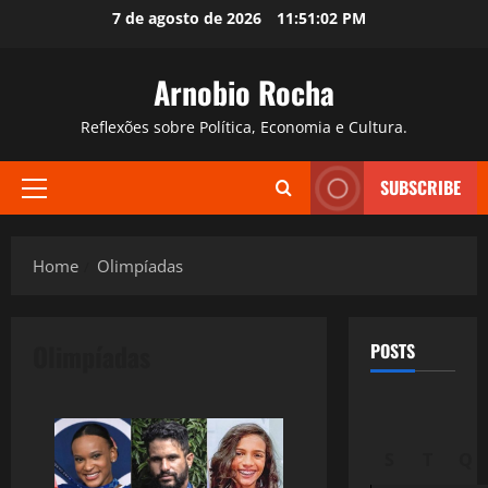
Skip
7 de agosto de 2026
11:51:03 PM
to
content
Arnobio Rocha
Reflexões sobre Política, Economia e Cultura.
SUBSCRIBE
Primary
Menu
Home
Olimpíadas
Olimpíadas
POSTS
S
T
Q