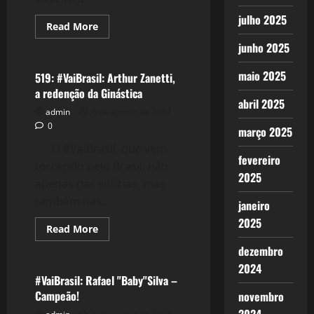
julho 2025
Read
Read More
more
Esportes
about
junho 2025
#VaiBrasil:
Boxe
maio 2025
–
519: #VaiBrasil: Arthur Zanetti,
Os
a redenção da Ginástica
Irmãos
abril 2025
Falcão
admin
6 de agosto de 2012
e
Adriana
0
março 2025
O #VaiBrasil, que vem
fevereiro
torcendo pelo Brasil, não
2025
apenas nas vitórias, mas
também nas...
janeiro
2025
Read
Read More
more
Esportes
about
dezembro
519:
2024
#VaiBrasil:
Arthur
#VaiBrasil: Rafael "Baby"Silva –
Zanetti,
Campeão!
novembro
a
redenção