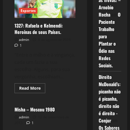
as Trevas! –
Arnobio
Esportes
Rocha
em
O
Paciente
1327: Rafaela e Kelmendi:
Trabalho
Heroínas de seus Países.
para
admin
9 de agosto de 2016
Plantar o
1
Ódio nas
“Entre o milho e a vingança,
Redes
cada um fazia a sua
Sociais.
escolha. Alguns, para sua
vergonha, escolhiam...
Direito
McDonald’s:
Read
Read More
picanha não
more
Esportes
about
é picanha,
1327:
Rafaela
direito não
e
Misha – Moscou 1980
Kelmendi:
é direito -
Heroínas
admin
12 de novembro de
Conjur
em
de
2013
1
seus
Os Sabores
Países.