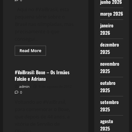
junho 2026
Aqui no #VaiBrasil, esta
março 2026
pequena série sobre o
Brasil nas olimpíadas, mas
janeiro
precisamente o que
2026
consegui...
dezembro
Read
Read More
2025
more
Esportes
about
524:
novembro
#VaiBrasil:
2025
O
#VaiBrasil: Boxe – Os Irmãos
País
Falcão e Adriana
do
outubro
Vôlei
admin
9 de agosto de 2012
2025
0
setembro
Voltando ao #VaiBrasil,
2025
para comemorar o Boxe,
que depois de 44 anos, a
agosto
vitória de Servílio de
2025
Oliveira...