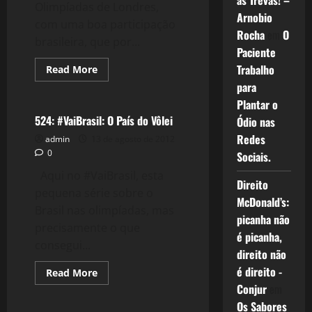
as Trevas! –
Olimpíadas de Londres,
Arnobio
com uma boa participação
Rocha
em
O
brasileira, que por...
Paciente
Trabalho
Read
Read More
more
Esportes
para
about
525:
Plantar o
#VaiBrasil:
Balanço
524: #VaiBrasil: O País do Vôlei
Ódio nas
Olímpico
Redes
admin
13 de agosto de 2012
0
Sociais.
Aqui no #VaiBrasil, esta
Direito
pequena série sobre o
McDonald’s:
Brasil nas olimpíadas, mas
picanha não
precisamente o que
é picanha,
consegui...
direito não
é direito -
Read
Read More
more
Conjur
em
Esportes
about
524:
Os Sabores
#VaiBrasil: