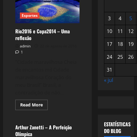
Esportes
3
4
5
Rio2016 e Copa2014 – Uma
10
11
12
reflexão
17
18
19
admin
22 de agosto de 2016
1
24
25
26
“Cidade maravilhosa Cheia
de encantos mil Cidade
31
maravilhosa Coração do
« jul
meu Brasil” Brasil, a
contradição de não...
Read
Read More
more
Esportes
about
Rio2016
e
ESTATÍSTICAS
Copa2014
Arthur Zanetti – A Perfeição
–
DO BLOG
Olímpica
Uma