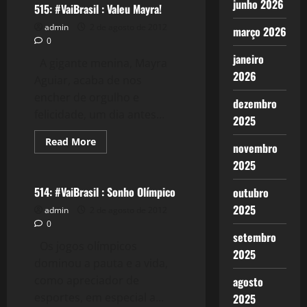
junho 2026
"Baby"Silva
515: #VaiBrasil : Valeu Mayra!
–
Campeão!
admin
2 de agosto de 2012
março 2026
0
janeiro
A gigante menina, Mayra
2026
Aguiar, acaba de nos
encher de orgulho e
dezembro
felicidade, um dia antes...
2025
Read
Read More
novembro
more
Esportes
about
2025
515:
#VaiBrasil
:
514: #VaiBrasil : Sonho Olímpico
outubro
Valeu
Mayra!
2025
admin
2 de agosto de 2012
0
setembro
Os jogos olímpicos
2025
dominou a pauta e a vida,
como apreciador de
agosto
esportes, em especial a...
2025