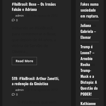
O
#VaiBrasil: Boxe – Os Irmãos
Fakes numa
País
Falcão e Adriana
sociedade
do
Vôlei
em ruptura.
admin
9 de agosto de 2012
0
Juliana
em
Voltando ao #VaiBrasil,
Gabriela –
para comemorar o Boxe,
Elomar
que depois de 44 anos, a
vitória de Servílio de
Trump é
Oliveira...
Louco? –
Arnobio
Read
Read More
Rocha
em
more
Esportes
about
Trump-
#VaiBrasil:
Boxe
Musk e a
–
519: #VaiBrasil: Arthur Zanetti,
Os
Distopia: A
a redenção da Ginástica
Irmãos
Falcão
Questão do
admin
6 de agosto de 2012
e
PODER!
Adriana
0
O #VaiBrasil, que vem
Kathianne