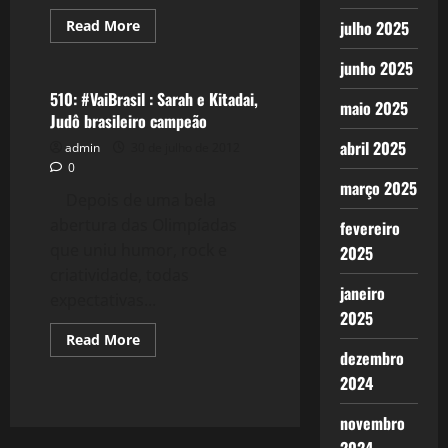
Read
Read More
julho 2025
more
Esportes
about
junho 2025
514:
#VaiBrasil
:
510: #VaiBrasil : Sarah e Kitadai,
maio 2025
Sonho
Judô brasileiro campeão
Olímpico
abril 2025
admin
30 de julho de 2012
0
março 2025
Depois de uma bela
abertura das Olimpíadas
fevereiro
que uniu humor, rock e
2025
criatividade, todas
janeiro
expectativas...
2025
Read
Read More
more
dezembro
about
510:
2024
#VaiBrasil
:
novembro
Sarah
e