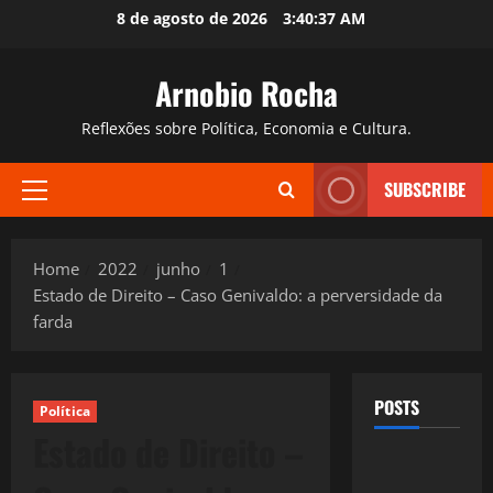
Skip
8 de agosto de 2026
3:40:38 AM
to
content
Arnobio Rocha
Reflexões sobre Política, Economia e Cultura.
SUBSCRIBE
Primary
Menu
Home
2022
junho
1
Estado de Direito – Caso Genivaldo: a perversidade da
farda
POSTS
Política
Estado de Direito –