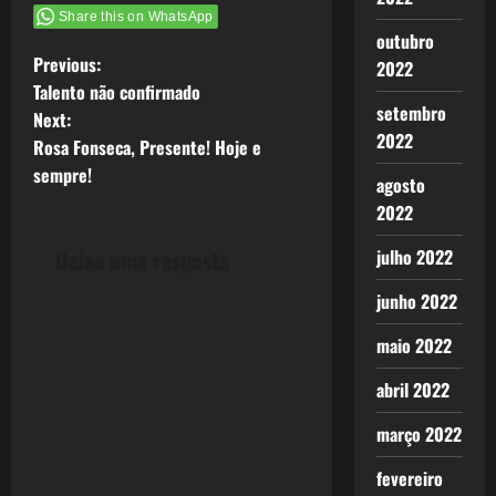
Share this on WhatsApp
outubro
P
Previous:
2022
Talento não confirmado
o
setembro
Next:
2022
Rosa Fonseca, Presente! Hoje e
s
sempre!
agosto
t
2022
n
julho 2022
Deixe uma resposta
a
junho 2022
v
maio 2022
i
abril 2022
g
março 2022
fevereiro
a