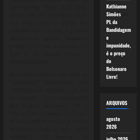
Kathianne
caso George Floyd, 25.05.2020,
Simões
em
morto por um policial nos EUA,
PL da
que ficou com o joelho lhe
Bandidagem
asfixiado até a morte. A grande
e
repercussão gerou violentos
impunidade,
protestos em várias cidades dos
é o preço
EUA e no mundo frente à
do
violência policial.
Bolsonaro
Na mesma semana uma ação de
Livre!
“inteligência” comandada pela
Secretaria de segurança do Rio
de Janeiro, com participação
ARQUIVOS
das Polícias estaduais, PM e
Polícia Civil, somadas às forças
agosto
federais, Polícia Federal e Polícia
2026
Rodoviária Federal, tem como
resultado, 23 mortes na
julho 2026