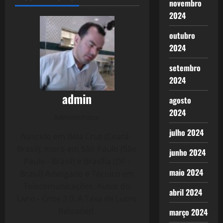
novembro
2024
outubro
2024
setembro
2024
admin
agosto
2024
Administrator
julho 2024
Nascido em Bela Cruz (Ceará -
Brasil), moro em São Paulo (São
junho 2024
Paulo - Brasil) e Brasília (DF -
maio 2024
Brasil) Advogado e Técnico em
Telecomunicações. Autor do
abril 2024
Livro - Crise 2.0: A Taxa de Lucro
Reloaded.
março 2024