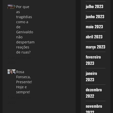
julho 2023
Por que
as
junho 2023
tragédias
como a
maio 2023
de
Genivaldo
abril 2023
não
despertam
março 2023
reações
de ruas?
fevereiro
2 de junho de
2023
2022
Rosa
janeiro
Fonseca,
2023
Presente!
Hoje e
dezembro
sempre!
2022
1 de junho de
2022
novembro
2022