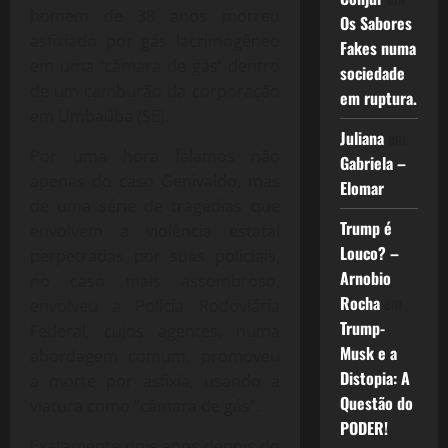
homem de 38 anos morreu
Os Sabores
asfixiado por gás lacrimogêneo
Fakes numa
em uma ‘câmara de gás’ dentro
sociedade
de um camburão da corporação
em ruptura.
em Umbaúba (SE).
Juliana
em
Por uma hora falamos não
Gabriela –
apenas do caso Genivaldo, mas
Elomar
de uma série de tragédias que
Trump é
envolvem a violência estatal
Louco? –
perpetradas por suas policiais,
Arnobio
no caso mais assombroso,
Rocha
em
envolveu a Polícia Rodoviária
Trump-
Federal, cujos agentes, numa
Musk e a
abordagem comum, promoveu
Distopia: A
a morte por asfixia, usando a
Questão do
viatura como “câmara de gás”.
PODER!
Exatamente dois anos depois do