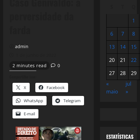
Caso Genivaldo: a
S
T
Q
perversidade da
1
farda
6
7
8
admin
13
14
15
1 de junho de 2022
20
21
22
2 minutes read
0
27
28
29
Compartilhe isso:
«
jul
X
Facebook
maio
»
WhatsApp
Telegram
E-mail
ESTATÍSTICAS