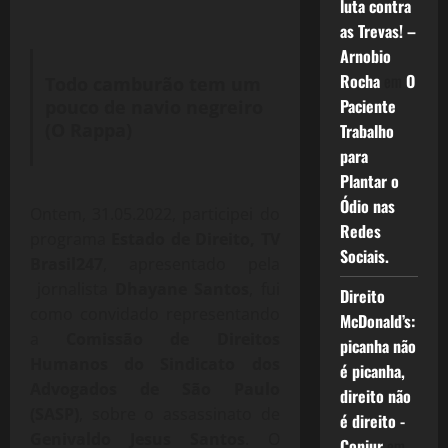
luta contra
as Trevas! –
Arnobio
Rocha
em
O
Todo camburão tem um
Paciente
pouco de navio negreiro
(O Rappa)
Trabalho
para
Plantar o
Ódio nas
Ontem, 31.05.2022, participei do
Redes
programa
Estado de Direito, TV
Sociais.
Brasil247
, apresentado pela
jornalista
Dhayane Santos
, fui
Direito
como convidado representando
McDonald’s:
a
Comissão de Direitos
picanha não
Humanos do Sindicato dos
é picanha,
Advogados de São Paulo
direito não
(SASP)
, sobre o assassinato de
é direito -
Genivaldo Jesus Santos
. O
Conjur
em