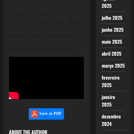
2025
uso desmedido de forças, sem
inteligência que praticamente
julho 2025
estatui a
Pena de Morte
,
sempre contra os mesmos:
junho 2025
Pobres, Pretos e Periféricos.
maio 2025
Abaixo o link dessa conversa.
abril 2025
março 2025
fevereiro
2025
janeiro
2025
Save as PDF
dezembro
2024
ABOUT THE AUTHOR