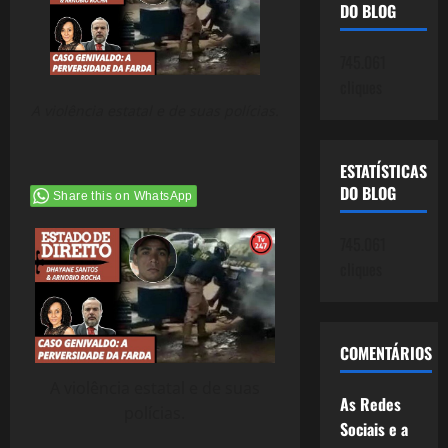
DO BLOG
745.061
cliques
A violência estatal e de suas polícias.
ESTATÍSTICAS
DO BLOG
Share this on WhatsApp
745.061
cliques
COMENTÁRIOS
A violência estatal e de suas
As Redes
polícias.
Sociais e a