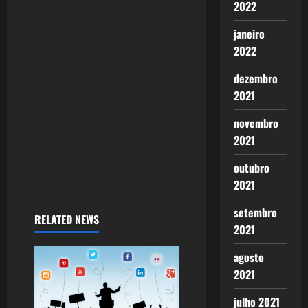
2022
t
janeiro
i
2022
o
dezembro
2021
n
novembro
2021
outubro
2021
setembro
RELATED NEWS
2021
agosto
2021
julho 2021