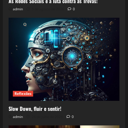
As Redes Sociais e a luta contra as Trevas!
admin
5 de agosto de 2026
0
Reflexões
Slow Down, fluir e sentir!
admin
24 de julho de 2026
0