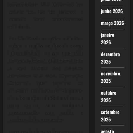
comunidade Vila Cruzeiro, na
junho 2026
cidade do Rio de Janeiro, a
maioria sem antecedentes
março 2026
criminais.
janeiro
Em São Paulo as ações violentas
2026
sobre a região conhecida como
“Cracolândia”, numa operação
dezembro
de “inteligência”, cujo nome que
2025
é uma afronta aos Direitos
novembro
Humanos e à vida, “Operação
2025
Caronte”, que reprime os
usuários do fluxo, desalojando-
outubro
os e os empurrando de uma rua
2025
para outra, sem nenhuma
setembro
preocupação com saúde e
2025
assistência humanitária.
agosto
Uma onda de autoritarismo e de