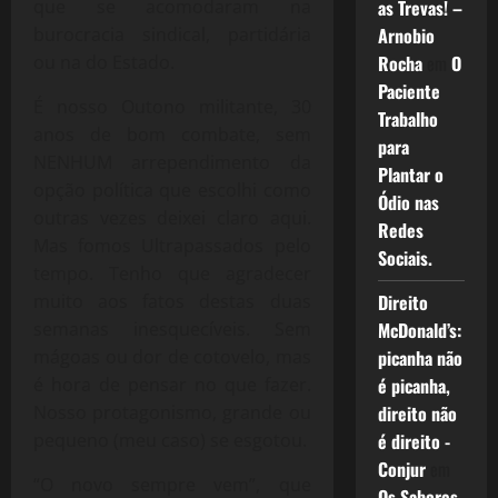
que se acomodaram na
as Trevas! –
burocracia sindical, partidária
Arnobio
ou na do Estado.
Rocha
em
O
Paciente
É nosso Outono militante, 30
Trabalho
anos de bom combate, sem
para
NENHUM arrependimento da
Plantar o
opção política que escolhi como
Ódio nas
outras vezes deixei claro aqui.
Redes
Mas fomos Ultrapassados pelo
Sociais.
tempo. Tenho que agradecer
muito aos fatos destas duas
Direito
semanas inesquecíveis. Sem
McDonald’s:
mágoas ou dor de cotovelo, mas
picanha não
é hora de pensar no que fazer.
é picanha,
Nosso protagonismo, grande ou
direito não
pequeno (meu caso) se esgotou.
é direito -
Conjur
em
“O novo sempre vem”, que
Os Sabores