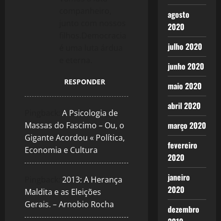
companheiro,
agosto
junto com nossos
2020
filhos.Democracia
julho 2020
é uma luta árdua
e eterna.
junho 2020
RESPONDER
maio 2020
abril 2020
Pingback:
A Psicologia de
março 2020
Massas do Fascimo – Ou, o
Gigante Acordou « Política,
fevereiro
Economia e Cultura
2020
janeiro
Pingback:
2013: A Herança
2020
Maldita e as Eleições
Gerais. – Arnobio Rocha
dezembro