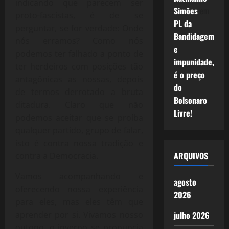
indicando que parecem ser
Simões
em
proto-fascistas, é de se
PL da
perguntar, se for verdade: Onde
Bandidagem
nós erramos? Como nós
e
podemos ter falhado a ponto de
impunidade,
ter herdeiros com posições tão
é o preço
antagônicas as nossas, depois
do
de termos derrotado a bruta
Bolsonaro
ditadura. Claro que não
Livre!
podemos aceitar que se proíba
qualquer partido, grupo de falar,
isto é contra nossa tradição e
ARQUIVOS
contra a Democracia.
Vamos acompanhando e
agosto
oferecendo nossa experiência
2026
para eles, mas eles têm que
aprender por si. Vivamos nosso
julho 2026
outono, o inverno se pronuncia