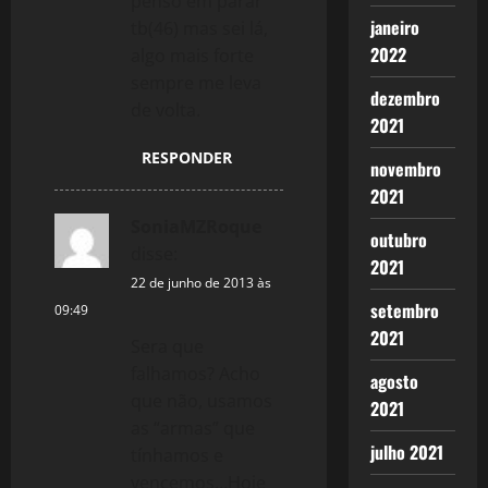
penso em parar
janeiro
tb(46) mas sei lá,
2022
algo mais forte
sempre me leva
dezembro
de volta.
2021
RESPONDER
novembro
2021
SoniaMZRoque
outubro
disse:
2021
22 de junho de 2013 às
setembro
09:49
2021
Sera que
falhamos? Acho
agosto
que não, usamos
2021
as “armas” que
julho 2021
tínhamos e
vencemos…Hoje