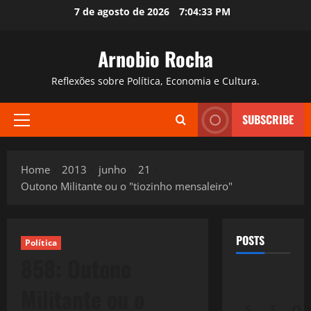
Skip
7 de agosto de 2026
7:04:34 PM
to
content
Arnobio Rocha
Reflexões sobre Política, Economia e Cultura.
SUBSCRIBE
Primary
Menu
Home
2013
junho
21
Outono Militante ou o "tiozinho mensaleiro"
POSTS
Política
858: Outono
Militante ou o
S
T
Q