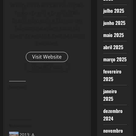
Brasil), moro em São Paulo (São
julho 2025
Paulo - Brasil) e Brasília (DF -
Brasil) Advogado e Técnico em
junho 2025
Telecomunicações. Autor do
maio 2025
Livro - Crise 2.0: A Taxa de Lucro
Reloaded.
abril 2025
Visit Website
março 2025
View All Posts
fevereiro
2025
Curtir isso:
janeiro
2025
dezembro
2024
Relacionado
novembro
2013: A