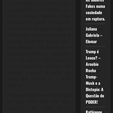
façam melhor do que nós, é isto
Fakes numa
que esperamos com alegria, sou
sociedade
muito sortudo, minhas filhas
em ruptura.
adolescentes estão começando
a viver o ar da política, alguma
Juliana
em
coisa estou a legar para elas. A
Gabriela –
catarse destrutiva destes dias,
Elomar
dos símbolos, das bandeiras é
Trump é
psicologicamente explicada.
Louco? –
Para se superar uma geração
Arnobio
não iria acontecer de forma tão
Rocha
em
simples, é a dor do parto, do
Trump-
velho que dorme e o novo
Musk e a
acorda.
Distopia: A
A dúvida desde ontem é do que
Questão do
se trata este novo que está
PODER!
surgindo nas ruas? Muitos
Kathianne