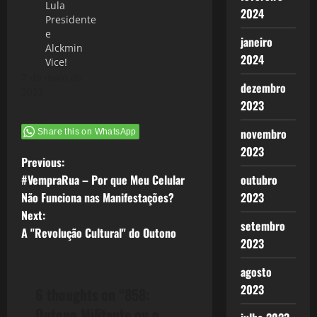
Lula
2024
Presidente
e
janeiro
Alckmin
2024
Vice!
7 de maio de
dezembro
2022
2023
novembro
Share this on WhatsApp
2023
P
Previous:
#VempraRua – Por que Meu Celular
outubro
o
Não Funciona nas Manifestações?
2023
Next:
s
setembro
A "Revolução Cultural" do Outono
2023
t
agosto
n
2023
6 thoughts on “
858:
a
Outono Militante ou o