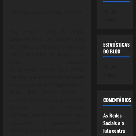
745.061
Tão perto e tão Longe do Poder
cliques
Hoje senti o peso da idade,
quase 44 anos, um “revoltadinho
ESTATÍSTICAS
de Twitter e Facebook” veio ao
DO BLOG
meu microblog e disse:
“cala
boca tiozinho
745.061
mensaleiro”.
Aquilo foi a glória,
cliques
percebi que estas duas semanas
foram mais do que significativas.
Estes dias estão sendo o
COMENTÁRIOS
outono de toda uma geração de
quadros e de militantes
políticos, que se refletirem bem
As Redes
,buscariam a aposentadoria
Sociais e a
honesta, principalmente aqueles
luta contra