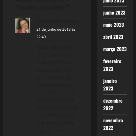
julho 2023
"tiozinho mensaleiro"
”
v
junho 2023
marinildac
disse:
i
maio 2023
21 de junho de 2013 às
g
abril 2023
22:49
a
Nada disso, meu
março 2023
filho, que não é
t
fevereiro
mais garotinho,
2023
estava com um
i
grupo misto, da
janeiro
idade dele mas
o
2023
com outros mais
n
jovens, todos de
dezembro
esquerda, apenas
2022
querendo “mais”.
novembro
Eles descobrirão
2022
logo. Num país