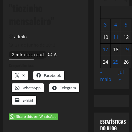
"tiozinho
mensaleiro"
3
4
5
admin
10
11
12
21 de junho de 2013
17
18
19
2 minutes read
6
24
25
26
Compartilhe isso:
«
jul
X
Facebook
maio
»
WhatsApp
Telegram
E-mail
Share this on WhatsApp
ESTATÍSTICAS
DO BLOG