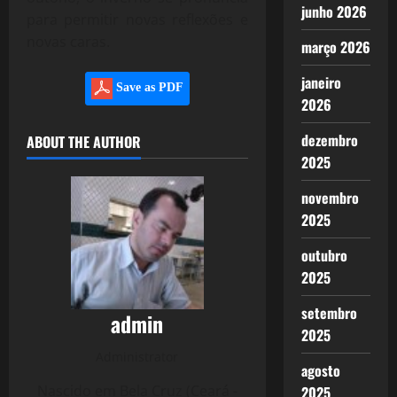
junho 2026
para permitir novas reflexões e
novas caras.
março 2026
janeiro
Save as PDF
2026
dezembro
ABOUT THE AUTHOR
2025
novembro
2025
outubro
2025
setembro
admin
2025
Administrator
agosto
Nascido em Bela Cruz (Ceará -
2025