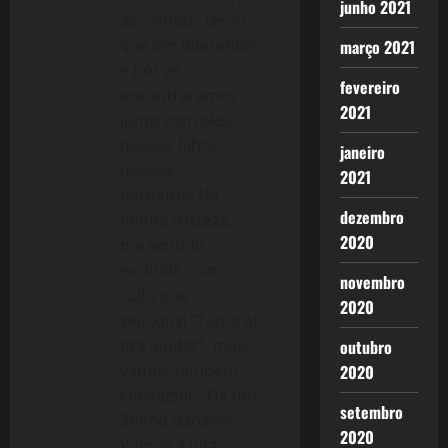
junho 2021
as “armas” terão
que ser diferentes
março 2021
e nos as
fevereiro
encontraremos
2021
junto com eles,
nossos filhos,
janeiro
nossos
2021
herdeiros.Na
dezembro
minha tristeza,
2020
me sentido
excluída, com
novembro
tudo que
2020
vejo,ouvi “Tamo aí
pra ajudar”, mãe,
outubro
vamos,também
2020
conseguir…Dá um
setembro
ânimo danado!
2020
Vamos à luta