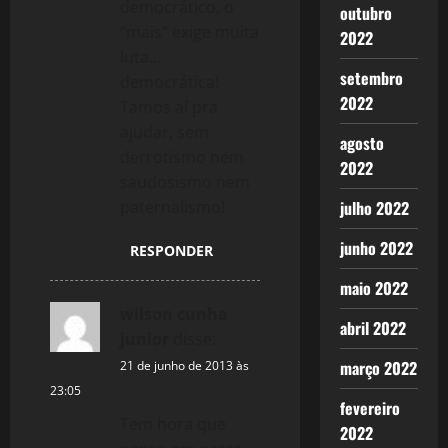
democrático, o
outubro
“mais” exige muita
2022
luta…
setembro
democrática!
2022
Tamos aí pra
ajudar, sem
agosto
derrotismo nem
2022
saudosismo nem
paternalismo!
julho 2022
junho 2022
RESPONDER
maio 2022
wilson cunha
abril 2022
junior
disse:
março 2022
21 de junho de 2013 às
23:05
fevereiro
Tem hora que
2022