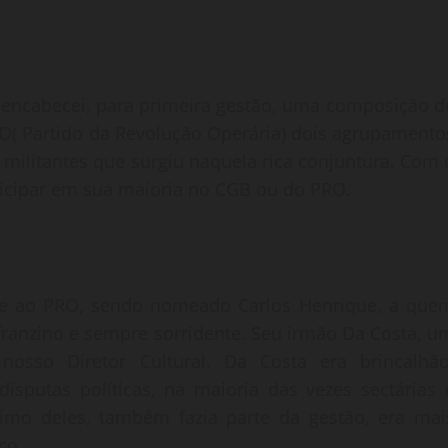
 encabecei, para primeira gestão, uma composição d
PRO( Partido da Revolução Operária) dois agrupamento
 militantes que surgiu naquela rica conjuntura. Com 
ticipar em sua maioria no CGB ou do PRO.
ube ao PRO, sendo nomeado Carlos Henrique, a que
ranzino e sempre sorridente. Seu irmão Da Costa, u
oi nosso Diretor Cultural. Da Costa era brincalhão
disputas políticas, na maioria das vezes sectárias 
rimo deles, também fazia parte da gestão, era mai
co.