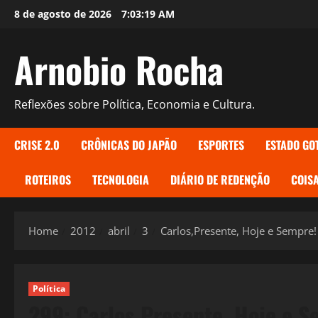
Skip
8 de agosto de 2026
7:03:20 AM
to
content
Arnobio Rocha
Reflexões sobre Política, Economia e Cultura.
CRISE 2.0
CRÔNICAS DO JAPÃO
ESPORTES
ESTADO GO
ROTEIROS
TECNOLOGIA
DIÁRIO DE REDENÇÃO
COISA
Home
2012
abril
3
Carlos,Presente, Hoje e Sempre!
Política
299: Carlos,Presente, Hoje e S