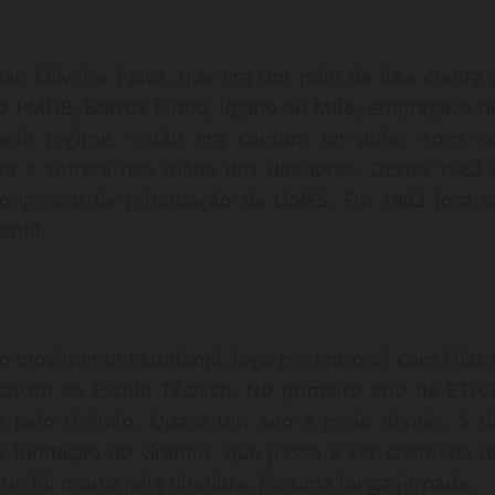
ar, Oliveira Paiva, que era um polo de luta contra 
do PMDB, Barros Pinho, ligado ao MR8, empregava n
 pelo regime, então era comum ter aulas com ex
tara e sofrera nas mãos dos ditadores. Desde 1982 
 congresso de refundação da UMES. Em 1983 fora o
ntil.
do movimento estudantil, logo me entrosei com Elias 
ntavam as Escola Técnica. No primeiro ano de ETFC
ão pelo Grêmio. Quase um ano e meio depois, 5 d
 fundação do Grêmio, que passa a ser chamada d
ue foi morto pela ditadura. Foi uma longa jornada.