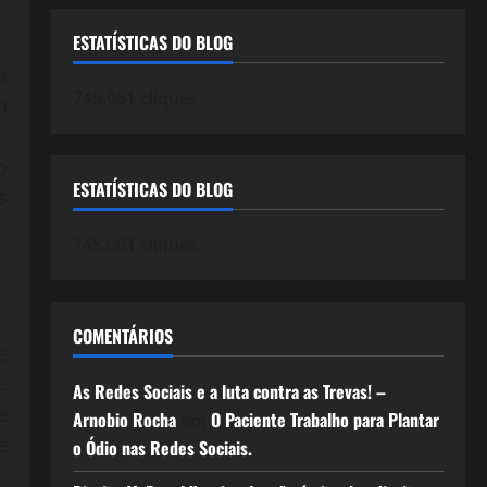
ESTATÍSTICAS DO BLOG
a
745.061 cliques
o
-
o
ESTATÍSTICAS DO BLOG
s
745.061 cliques
COMENTÁRIOS
e
E
As Redes Sociais e a luta contra as Trevas! –
e
Arnobio Rocha
O Paciente Trabalho para Plantar
em
e
o Ódio nas Redes Sociais.