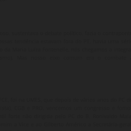
ioso, sustentava o debate político, fazia o contrapont
ssas tendência estavam fora do PT, havia uma séri
o da Maria Luíza Fontenelle, nós chegamos a integra
rismo). Mas nosso eixo comum era o combate 
FCE, foi na UMES, que depois de vários anos do PC d
lista), CGB e PRO, vencemos um congresso e fomo
il forte não dirigida pelo PC do B. Ronivaldo Maia
mim a Vice e ao Gilberto Américo a Secretária-geral