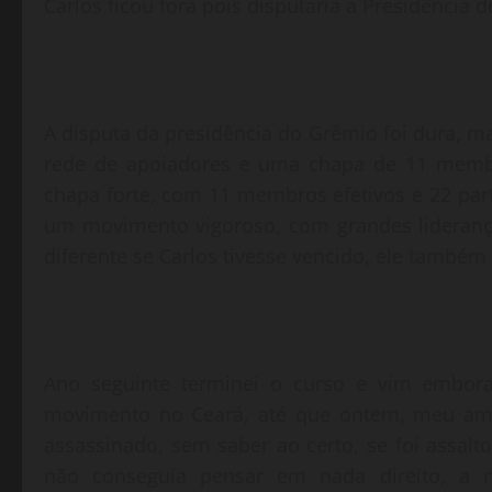
Carlos ficou fora pois disputaria a Presidência
A disputa da presidência do Grêmio foi dura,
rede de apoiadores e uma chapa de 11 membro
chapa forte, com 11 membros efetivos e 22 par
um movimento vigoroso, com grandes lideranç
diferente se Carlos tivesse vencido, ele també
Ano seguinte terminei o curso e vim embor
movimento no Ceará, até que ontem, meu amig
assassinado, sem saber ao certo, se foi assal
não conseguia pensar em nada direito, a n