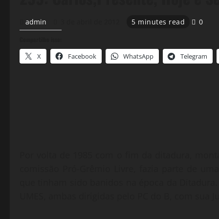
admin
3 de abril de 2012
5 minutes read
0
Compartilhe isso:
X
Facebook
WhatsApp
Telegram
Por volta de 1985 com o fim da ditadura, mon
comissão Pró-Grêmio Livre, fazia parte de um
que tinham sido banidos na época da Ditadura.
UMES, ambas dirigidas pelo PC do B, com sua J