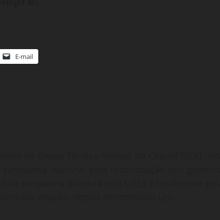
E-mail
tamos na Escola Técnica Federal do Ceará(ETFCE) um
a campanha nacional pela reconstrução dos grêmios
 Esta campanha liderada pela UBES e localmente pel
uventude Viração, depois denominada UJS.