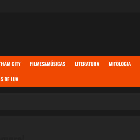
THAM CITY
FILMES&MÚSICAS
LITERATURA
MITOLOGIA
S DE LUA
empre!