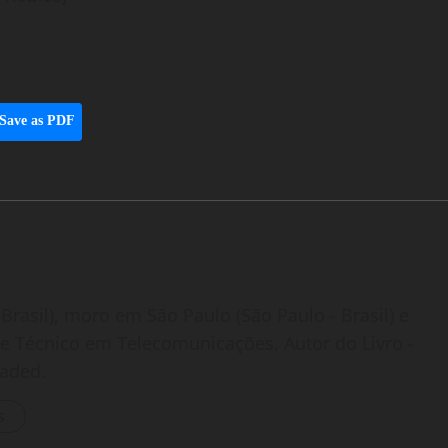
Save as PDF
Brasil), moro em São Paulo (São Paulo - Brasil) e
o e Técnico em Telecomunicações. Autor do Livro -
oaded.
s