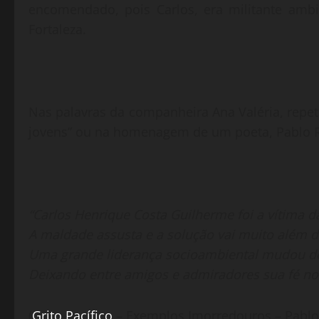
encomendado, pois Carlos, era militante ambi
Fortaleza.
Nas palavras da companheira Ana Valéria, repe
jovens” ou na homenagem de um poeta, Pablo Rob
“Carlos Henrique Costa Guilherme foi a vítima da
A maldade assusta e a solução vai muito além d
Uma grande liderança socioambiental mudou de
Deixando entre amigos e admiradores sua fé n
(
Grito Pacífico
– Exemplos Imorredouros – Pablo