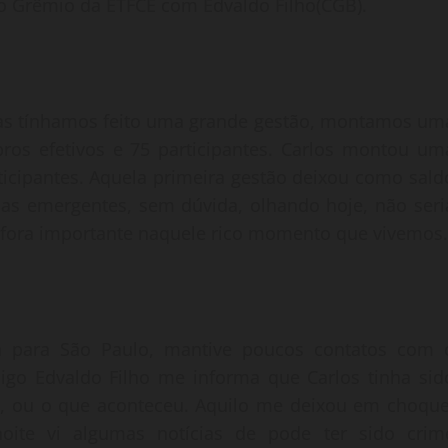
 do Grêmio da ETFCE com Edvaldo Filho(CGB).
 mas tínhamos feito uma grande gestão, montamos um
s efetivos e 75 participantes. Carlos montou um
ticipantes. Aquela primeira gestão deixou como sald
as emergentes, sem dúvida, olhando hoje, não seri
m fora importante naquele rico momento que vivemos.
a para São Paulo, mantive poucos contatos com 
o Edvaldo Filho me informa que Carlos tinha sid
to, ou o que aconteceu. Aquilo me deixou em choque
oite vi algumas notícias de pode ter sido crim