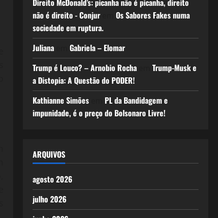
Direito McDonald’s: picanha não é picanha, direito
não é direito - Conjur
Os Sabores Fakes numa
em
sociedade em ruptura.
Juliana
Gabriela – Elomar
em
e
s
Trump é Louco? – Arnobio Rocha
Trump-Musk e
em
o
a Distopia: A Questão do PODER!
Kathianne Simões
PL da Bandidagem e
em
impunidade, é o preço do Bolsonaro Livre!
m
ARQUIVOS
m
,
agosto 2026
e
julho 2026
s