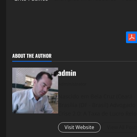
ABOUT THE AUTHOR
admin
Administrator
Nascido em Bela Cruz (Ceará - 
Brasília (DF - Brasil) Advogad
Crise 2.0: A Taxa de Lucro Rel
Visit Website
View All Post