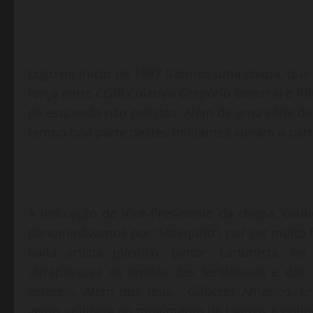
Logo no início de 1987 fizemos uma chapa, que
força entre CGB( Coletivo Gregório Bezerra) e 
de esquerda não petistas. Além de uma série de
tempo boa parte destes militantes vieram a par
A indicação de Vice-Presidente da chapa, co
denominávamos por “Mosquito”, por ser muito f
baita artista plástico, pintor, cartunista, f
ultrapassava os limites das tendências e das 
estéreis. Além dos dois, Gilberto Américo, p
velho, militava no movimento de bairros e políti