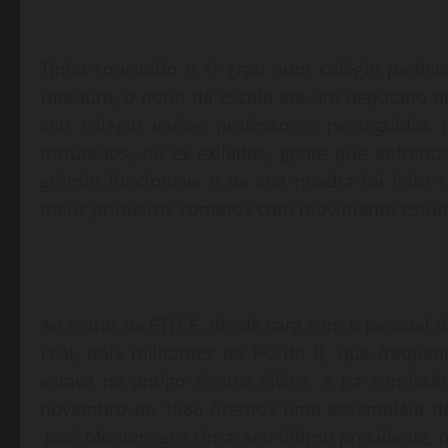
Tinha concluído o 1º grau num colégio particul
Ditadura, o dono da escola era um deputado 
seu colégio vários professores perseguidos
torturados, ou ex-exilados, gente que enfren
grêmio funcionava e na sua quadra foi feito
meus primeiros contatos com movimento estuda
Ao entrar na ETFCE, dei de cara com o pessoal 
Leal, dois militantes do PC do B, que freque
estava no antigo Centro Cívico, e na comiss
novembro de 1986 fizemos uma assembléia de
José Montenegro Lima, seu último presidente, q