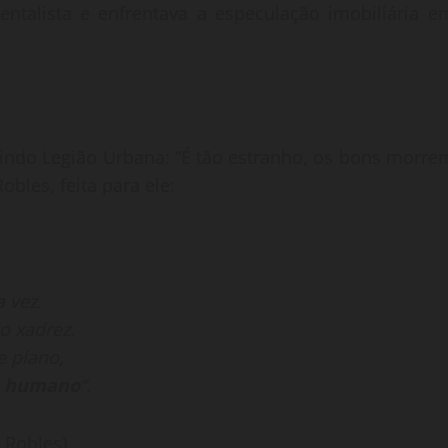
entalista e enfrentava a especulação imobiliária e
tindo Legião Urbana: “É tão estranho, os bons morre
les, feita para ele:
 vez.
o xadrez.
 plano,
o
humano
“.
 Robles)