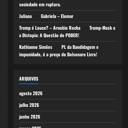
sociedade em ruptura.
Juliana
Gabriela – Elomar
em
Trump é Louco? – Arnobio Rocha
Trump-Musk e
em
a Distopia: A Questão do PODER!
e
Kathianne Simões
PL da Bandidagem e
e
em
impunidade, é o preço do Bolsonaro Livre!
e
a
a
ARQUIVOS
agosto 2026
e
a
julho 2026
junho 2026