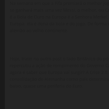
Na semana em que a Fifa premiará o melhor jo
se ganhará mais uma vez Messi, o melhor, ou C
é a Bola de Ouro na Europa é a Senhora Merke
Europa, ela é dona da bola e do jogo. De forma
alemão ao velho continente.
Hoje, tratei no outro post o lado Britânico do p
repercutiu a ação de rompimento do Governo C
agora é saber que Europa vai surgir? A Crise 2
consolidação de Alemanha como país determinan
baixo, quase uma periferia do Euro.