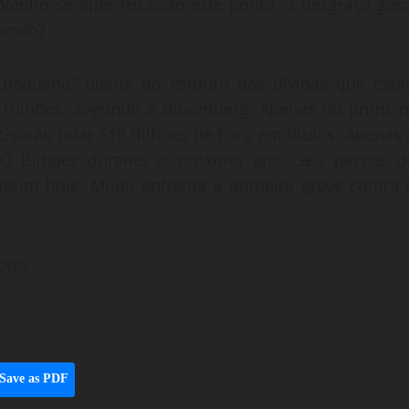
Venho sempre frisando este ponto, a desgraça gera
uando?
pequeno” diante do estouro das dívidas que estã
 trilhões, segundo a Bloomberg. Apenas no primeir
cisarão rolar 519 Bilhões de Euro em títulos. Apenas 
 300 Bilhões durante o próximo ano. Seu pacote d
sim hoje, Monti enfrenta a primeira greve contra 
ropa…
Save as PDF