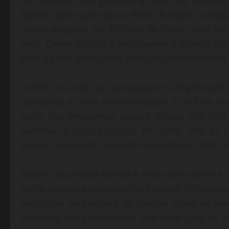
Os números são gigantes e fartos de problem
Apenas para que todo o Bloco Europeu consiga
cortes atingirão 3,6 Trilhões de Euros, num
caos. Como aponta a reportagem a própria fiad
para a crise levará anos para ser implementada
Porém os cortes já começaram e atingem prin
apresenta a piora nos resultados. O PIB de Po
corte nos programas sociais atingiu 500 mil
carência. A Grécia cortará em 2012, 15% os s
escolas. As vendas no natal recuarão em 25% 
Mesmo triunfante Merkel é vista com extrema 
como admite o jornalista do Estadão
“os cínico
incertezas na periferia da Europa. Afinal os i
dívida da Itália e Espanha, migrando para os