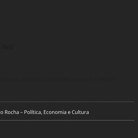
a Bola
”
picapau, a danada. Como vão conseguir 1 trilhão?
io Rocha – Política, Economia e Cultura