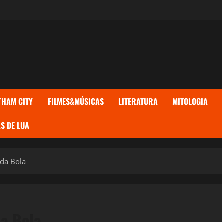
THAM CITY
FILMES&MÚSICAS
LITERATURA
MITOLOGIA
S DE LUA
 da Bola
da Bola