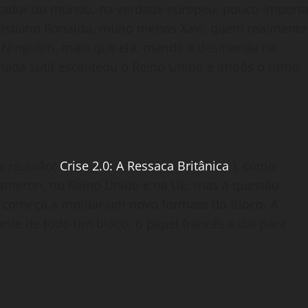
gador do mundo, na verdade europeu, pouco import
ristiano Ronaldo, muito menos Xavi, quem realmente
l. Ninguém, mais que ela, manda e desmanda na
 nada sutil escanteou o Reino Unido e impôs o ritmo
ós reunião(
Crise 2.0: A Ressaca Britânica
), como
ameron, no Reino Unido e na UE, mas a questão
.0, começa a moldar um novo formato do Bloco. A
te de todo um bloco, o papel francês e daí para