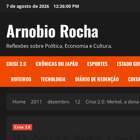
Skip
7 de agosto de 2026
12:26:01 PM
to
content
Arnobio Rocha
Reflexões sobre Política, Economia e Cultura.
CRISE 2.0
CRÔNICAS DO JAPÃO
ESPORTES
ESTADO GO
ROTEIROS
TECNOLOGIA
DIÁRIO DE REDENÇÃO
COISA
Home
2011
dezembro
12
Crise 2.0: Merkel, a dona
Crise 2.0
183: Crise 2.0: Merkel, a dona 