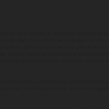
ela Merkel é oriunda do Alemanha Oriental e quas
ohl, devido a necessidade de integração nacional, 
o Governo, primeiro como ministra para Mulheres 
dos anos 90, aquela senhora do leste, passou a pern
 o Governo Gerhard Schröder cresceu na máquina d
o caderno sobre a UE e trata das conseqüências dest
teúdo com informações precisas, até uma cartografi
o.