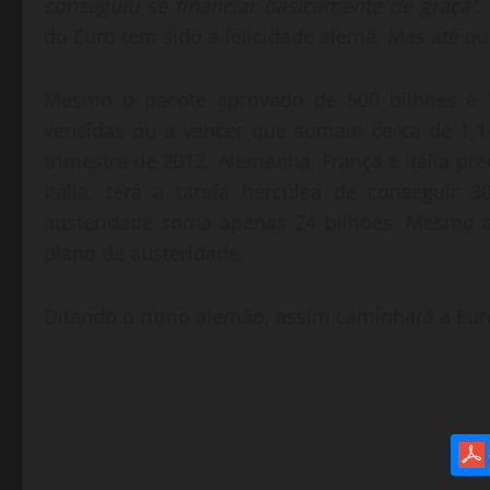
conseguiu se financiar basicamente de graça”.
do Euro tem sido a felicidade alemã. Mas até q
Mesmo o pacote aprovado de 500 bilhões é “
vencidas ou a vencer que somam cerca de 1,1
trimestre de 2012, Alemanha, França e Itália pre
Itália, terá a tarefa hercúlea de conseguir
austeridade soma apenas 24 bilhões. Mesmo as
plano de austeridade.
Ditando o ritmo alemão, assim caminhará a Eu