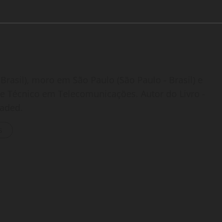
Brasil), moro em São Paulo (São Paulo - Brasil) e
o e Técnico em Telecomunicações. Autor do Livro -
oaded.
s