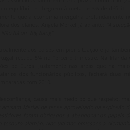
as associados tanto em curto prazo, como a longo
 o equilíbrio e cheguem à meta de 3% de déficit o
 momento que a economia mergulha profundamente n
ora dos planos, Angela Merkel já adiante:
“A soluçã
. Não há um big bang”
cipalmente aos países em pior situação e já també
rtugal recuou 5% no Terceiro trimestre. Na Irlanda 
hões de Euros, justamente nas áreas que há maio
alários dos funcionários públicos, fechará duas mi
comparadas com 2010.
desconfiança, causa mais medo do que respeito, ma
s acusam Merkel de ter se aproveitado da explosão d
nvestidores foram obrigados a abandonar os papeis d
 do tesouro alemão. Nas ultimas emissões a Alemanh