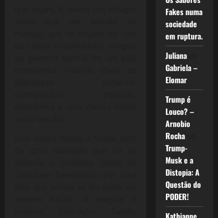
que sejam. É quase um milagre
Fakes numa
saber que um partido de
sociedade
massas, que foi forjado no seio
em ruptura.
da classe trabalhadora, chegou
Juliana
em
ao governo central de um país
Gabriela –
continental, imenso, cheio de
Elomar
diferenças culturais,
contradições políticas,
Trump é
econômica e uma imensa dívida
Louco? –
social secular.
Arnobio
Rocha
em
Esta última dívida, a Social, vem
Trump-
de uma realidade que foi se
Musk e a
adiando o combate, desde as
Distopia: A
capitanias hereditárias por uma
Questão do
Elite que jamais se fez povo, ou
PODER!
mesmo nação. O resgate é
imenso: Educação, Saúde,
Kathianne