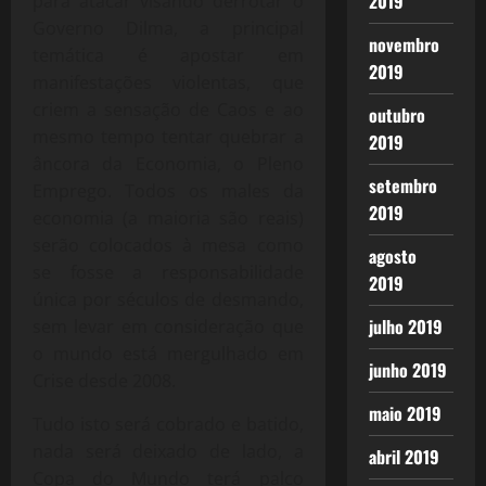
2019
para atacar visando derrotar o
Governo Dilma, a principal
novembro
temática é apostar em
2019
manifestações violentas, que
criem a sensação de Caos e ao
outubro
mesmo tempo tentar quebrar a
2019
âncora da Economia, o Pleno
setembro
Emprego. Todos os males da
2019
economia (a maioria são reais)
serão colocados à mesa como
agosto
se fosse a responsabilidade
2019
única por séculos de desmando,
julho 2019
sem levar em consideração que
o mundo está mergulhado em
junho 2019
Crise desde 2008.
maio 2019
Tudo isto será cobrado e batido,
nada será deixado de lado, a
abril 2019
Copa do Mundo terá palco