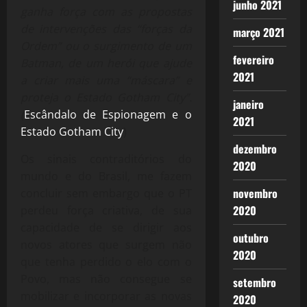
junho 2021
ganha força com as propostas
de intervenções das “forças da
março 2021
Ordem” ou o surgimento de um
fevereiro
Batman, de um herói que ajude
2021
a criar mais uma “máscara” e
proteja o Estado Gotham City”.
janeiro
(
Escândalo de Espionagem e o
2021
Estado Gotham City
)
dezembro
Os sinais contraditórios do
2020
mundo e do Brasil, me fazem
novembro
concluir sem embargo que o PT
2020
perdeu força criativa, de sua
capacidade de se dirigir aos
outubro
novos atores que surgem não
2020
que tenha perdido o elo com o
Povo, mas não consegue se
setembro
mobilizar e incorporar as novas
2020