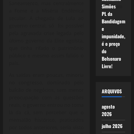
Saneamento, mas centralmente
Simões
em
a Fome e a Miséria Endêmica
PL da
secular. A chegada de Lula ao
Bandidagem
governo central, só foi possível
e
pela agravada crise legada pelo
impunidade,
último governo da Elite egoísta,
é o preço
que tinha rifado o patrimônio
do
público e mesmo assim falido o
Bolsonaro
país.
Livre!
As saídas eram poucas, minoria
no congresso, dominado pelo
balcão de negócios, sem menor
ARQUIVOS
preocupação com as questões
reais, o governo entrou no toma
agosto
lá da cá, sem perceber que o
2026
mensalão histórico, praticados
julho 2026
por todos anteriores, seria visto