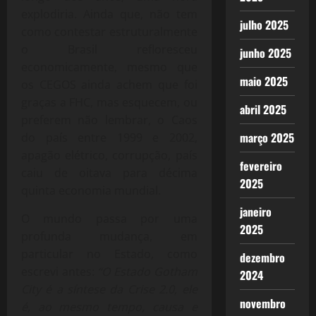
explodiria. Ainda que, não tem
julho 2025
como contestar estruturalmente
o Brasil refloresceu
junho 2025
economicamente, mesmo que
maio 2025
os CEGOS ainda achem que foi
graças a FHC, mas esquecem, ou
abril 2025
preferem não lembrar, o Caos
março 2025
do país entre 1999 e 2002,
apagão elétrico, corrupção, país
fevereiro
caiu de oitava para décima
2025
quinta economia mundial.
janeiro
O mundo passa por uma
2025
profunda mudança, em
particular no Estado, como
dezembro
escrevi antes:
“O Estado Gotham
2024
City é a síntese da Crise 2.0, ele
novembro
é, ao mesmo tempo, causa e