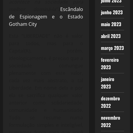
julho 2023
acontece na sociedade para
melhor dominá-la”.(
Escândalo
junho 2023
de Espionagem e o Estado
maio 2023
Gotham City
).
abril 2023
Esta “LIBERDADE” não é valor
para todos, mas para o
março 2023
Capital(K), porém,
ideologicamente, é preciso que a
fevereiro
sociedade comungue
2023
plenamente com este valor,
janeiro
cada vez mais abstrato, a tal
2023
Liberdade. Em nome dela e por
ela se sacrifica qualquer valor
dezembro
anterior como solidariedade,
2022
comunidade e humanidade.
novembro
Tudo se resume numa
2022
formulação simples e inteligível,
queremos força para que você