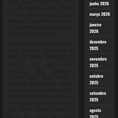
como exclusividade do PT. O
junho 2026
partido, queria governar, dentro
março 2026
do jogo parlamentar e da lógica
burguesa, sem povo, a cobrança
janeiro
foi e é fatal. Parte da sua bela
2026
história ficou manchada.
dezembro
Mesmo com tudo isto, com o
2025
cerco ferrenho das vestais da
ética, os velhos corruptos de
novembro
sempre, com seu poder
2025
midiático, não conseguiu
outubro
derrotar mais duas vezes a
2025
proposta de governo petista.
Mas os erros graves do início, o
setembro
distanciamento, os acordos e
2025
um alimentado ódio bem focado
agosto
pela mídia sendo cevado ao
2025
longo dos anos, uma hora