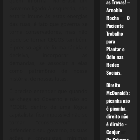
quem “informa”. No Brasil, um
as Trevas! –
Governo ligado à esquerda, não
Arnobio
estaria imune às estas energias
Rocha
em
O
das ruas, é fato que governa se
Paciente
torna conservadores, mas não
Trabalho
pode se tornar CEGOS também.
para
É preciso agir de forma rápida e
Plantar o
decisiva, incorporar as
Ódio nas
demandas, se associar a elas
Redes
como patrimônio de nossa
Sociais.
história, de nossas lutas.
Direito
É preciso entender que quando
McDonald’s:
se chega ao Governo e não ao
picanha não
PODER, dentro de uma lógica
é picanha,
capitalista, fica impossível não se
direito não
tornar “conservador” de
é direito -
defender o seu governo, as suas
Conjur
em
ações e conquistas, mínimas
Os Sabores