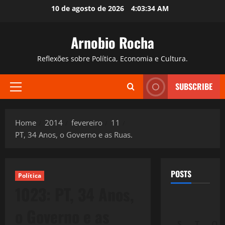
Skip
10 de agosto de 2026
4:03:35 AM
to
content
Arnobio Rocha
Reflexões sobre Política, Economia e Cultura.
SUBSCRIBE
Primary
Menu
Home
2014
fevereiro
11
PT, 34 Anos, o Governo e as Ruas.
POSTS
Política
1023: PT, 34 Anos,
o Governo e as
S
T
Q