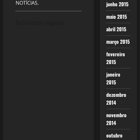
t
NOTÍCIAS.
junho 2015
i
maio 2015
Deixe uma resposta
o
abril 2015
n
março 2015
fevereiro
2015
janeiro
2015
dezembro
2014
novembro
2014
outubro