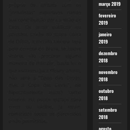
março 2019
próprio de embate com os
“jornalistas” esportivos dando
fevereiro
sua contribuição para a visão de
2019
Caos. Os erros públicos ou
janeiro
privados cairão na conta única
2019
de Dilma, a torcida sincera será
pela derrota do Brasil, se houve
dezembro
vitória, vão procurar alguma
2018
maneira de macular, basta ler o
que escreveu Juca Kfoury ontem,
novembro
não será a “Copa das Copas,
2018
mas a Copa das Covas”, ele
outubro
hipocritamente atuará como
2018
coveiro. Há pouco espaço para
erros ou vacilos, já foram
setembro
cometidos todos os permitidos
2018
e não permitidos.
agosto