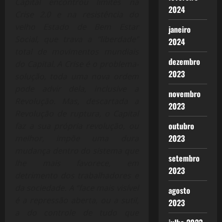
Capital encontrou limites na
2024
Crise 2.0 e na resistência do
velho Estado de Bem Estar
janeiro
Social, que trava a “liberdade”
2024
total de movimentos mundiais
dezembro
do Capital. A Crise é o problema-
2023
solução, toda uma nova ordem
pode advir dela, inclusive a
novembro
Revolução. Mas, descartada a
2023
Revolução de ruptura, o Capital
outubro
faz a sua própria revolução, ou
2023
melhor, impõe uma dura
mudança dentro do sistema que
setembro
lhe mais favorece, em
2023
detrimento dos trabalhadores e
da sociedade. A “face mais visível
agosto
é a repressão aberta, ou a sutil,
2023
a do controle de tudo que