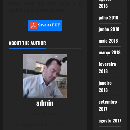
Doze anos em um, esta é a
2018
realidade que nos espera.
julho 2018
Save as PDF
junho 2018
maio 2018
ABOUT THE AUTHOR
março 2018
fevereiro
2018
janeiro
2018
admin
setembro
2017
Administrator
agosto 2017
Nascido em Bela Cruz (Ceará -