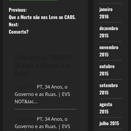
P
janeiro
Previous:
2016
Que a Morte não nos Leve ao CAOS.
o
Next:
dezembro
Conserto?
s
2015
t
novembro
2015
2 thoughts on “
1023: PT,
n
34 Anos, o Governo e as
outubro
a
Ruas.
”
2015
v
setembro
Pingback:
PT, 34 Anos, o
2015
Governo e as Ruas. | EVS
i
NOT&Iac...
agosto
g
2015
a
Pingback:
PT, 34 Anos, o
julho 2015
Governo e as Ruas. | EVS