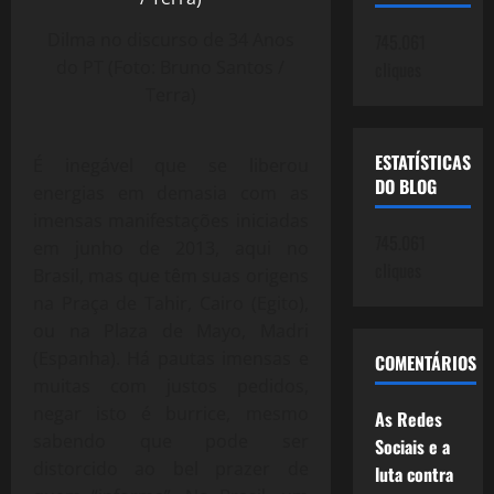
Dilma no discurso de 34 Anos
745.061
do PT (Foto: Bruno Santos /
cliques
Terra)
ESTATÍSTICAS
É inegável que se liberou
DO BLOG
energias em demasia com as
imensas manifestações iniciadas
745.061
em junho de 2013, aqui no
cliques
Brasil, mas que têm suas origens
na Praça de Tahir, Cairo (Egito),
ou na Plaza de Mayo, Madri
(Espanha). Há pautas imensas e
COMENTÁRIOS
muitas com justos pedidos,
negar isto é burrice, mesmo
As Redes
sabendo que pode ser
Sociais e a
distorcido ao bel prazer de
luta contra