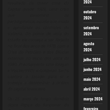
2024
resultado da maior crise do
Capital desde 1929, uma crise
outubro
que denomino de
2024
paradigmática, aquela que muda
setembro
e aprofunda os controles do
2024
sistema. Do ponto de vista do
Estado ele começa a ser forjado
agosto
no final dos anos de 1970, com a
2024
Crise do Petróleo e das Dívidas
externas no início dos anos de
julho 2024
1980. Precisamente com Reagan
junho 2024
e Volcker(FED) o Goldman Sachs
captura o Estado para sí e
maio 2024
começa a determinar a ordem
abril 2024
do capital financeiro.
março 2024
Os 25 anos de longo domínio
desta lógica de funcionar do
fevereiro