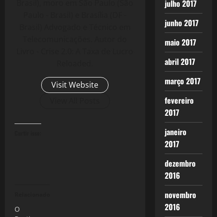
Brasil), moro em São Paulo (São
julho 2017
Paulo - Brasil) e Brasília (DF -
junho 2017
Brasil) Advogado e Técnico em
Telecomunicações. Autor do
maio 2017
Livro - Crise 2.0: A Taxa de Lucro
abril 2017
Reloaded.
março 2017
Visit Website
fevereiro
View All Posts
2017
janeiro
Curtir isso:
2017
dezembro
2016
novembro
Relacionado
2016
O