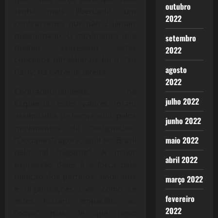
outubro
tenha mais liberdade, um
2022
contrassenso que não é jamais
questionado. O movimento que
setembro
melhor expressou estes
2022
conceitos ultraliberais foi o Tea
agosto
Party, na extrema-direita.
2022
Contraditoriamente, na
julho 2022
Esquerda, estes valores foram
assimilados de forma sutil, pelos
junho 2022
movimentos de “Indignados”
maio 2022
“Occupies”, agora, aqui no Brasil
pelo tal “Gigante”. A maior
abril 2022
expressão deles é a força pela
diluição dos partidos, sindicatos
março 2022
e organizações civis, como se
fevereiro
estes fossem empecilho ao
2022
“novo”, mas de que novo