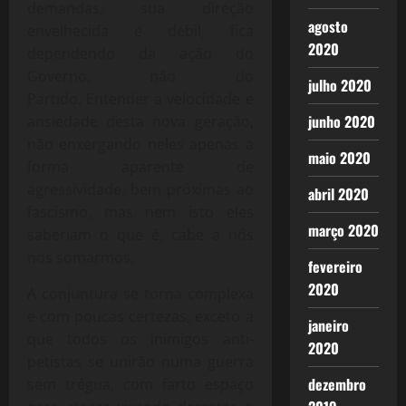
demandas, sua direção
agosto
envelhecida e débil, fica
2020
dependendo da ação do
Governo, não do
julho 2020
Partido. Entender a velocidade e
junho 2020
ansiedade desta nova geração,
não enxergando neles apenas a
maio 2020
forma aparente de
agressividade, bem próximas ao
abril 2020
fascismo, mas nem isto eles
março 2020
saberiam o que é, cabe a nós
nos somarmos.
fevereiro
2020
A conjuntura se torna complexa
e com poucas certezas, exceto a
janeiro
que todos os inimigos anti-
2020
petistas se unirão numa guerra
dezembro
sem trégua, com farto espaço