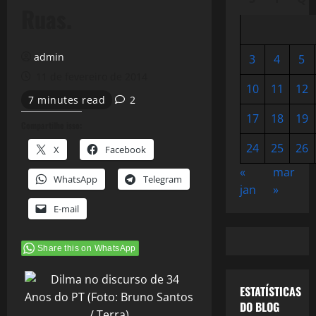
Ruas.
admin
3
4
5
11 de fevereiro de 2014
10
11
12
7 minutes read
2
17
18
19
Compartilhe isso:
24
25
26
X
Facebook
«
mar
WhatsApp
Telegram
jan
»
E-mail
Share this on WhatsApp
ESTATÍSTICAS
DO BLOG