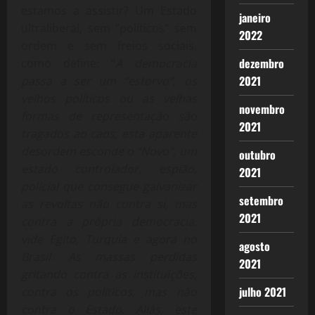
estamos a assistir? Um Estado
janeiro
ultraliberal, sem “políticos” sem
2022
ordem e sem freios sociais,
dezembro
como define: “
A democracia
2021
passa a ser um “estorvo”, os
velhos políticos ou as velhas
novembro
formas de representação são
2021
tragados ao caos, esta aparente
desordem esconde o “Novo”, um
outubro
estado controlador, espião,
2021
policial que consegue galvanizar
setembro
as revoltas não contra si, mas
2021
contra a própria democracia,
vide Egito, Turquia e agora no
agosto
Brasil. As massas perdidas
2021
gritando contra as instituições,
julho 2021
contra os políticos, mas não
contra o Estado. Aliás, este