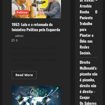
as Trevas! –
–
O
Arnobio
renascimento
Rocha
em
O
do
Política
Partido.
Paciente
Trabalho
1962: Lula e a retomada da
para
Iniciativa Política pela Esquerda
Plantar o
admin
20 de janeiro de 2022
Ódio nas
0
Redes
Pela primeira vez, em 10
Sociais.
anos, a Esquerda volta a
pautar os debates e está
Direito
na iniciativa...
McDonald’s:
picanha não
Read
Read More
more
é picanha,
about
1962:
direito não
Lula
é direito -
e
a
Conjur
em
retomada
da
Os Sabores
Iniciativa