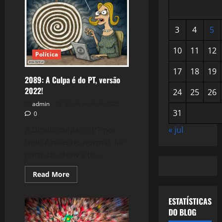
3
4
5
10
11
12
Política
17
18
19
2089: A Culpa é do PT, versão
2022!
24
25
26
admin
11 de maio de 2022
31
0
« jul
A Direita culpar o PT por
tudo é mais do normal, faz
parte do show e do...
Read
Read More
more
about
2089:
ESTATÍSTICAS
A
Culpa
DO BLOG
é