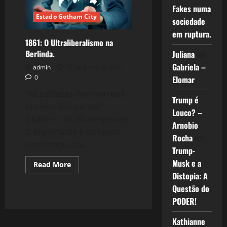
Política
Fakes numa
pela
Estado Gotham City
Esquerda
sociedade
em ruptura.
1861: O Ultraliberalismo na
Berlinda.
Juliana
em
Gabriela –
admin
11 de junho de 2021
0
Elomar
“As sutilezas dormem nos
Trump é
ouvidos dos parvos”
Louco? –
(Hamlet – W. Shakespeare)
Arnobio
O importante é competir,
Rocha
em
nas olimpíadas,...
Trump-
Musk e a
Read
Read More
more
Distopia: A
about
1861:
Questão do
O
Ultraliberalismo
PODER!
na
Berlinda.
Kathianne