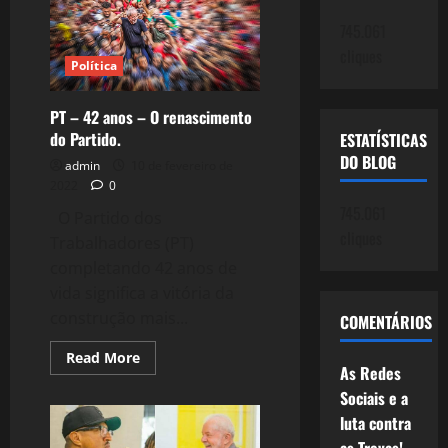
do
PT,
745.061
versão
2022!
cliques
Política
PT – 42 anos – O renascimento
do Partido.
ESTATÍSTICAS
DO BLOG
admin
10 de fevereiro de
2022
0
745.061
O Partido dos
cliques
Trabalhadores (PT)
completando 42 anos de
vida significa a vitória da
construção mais...
COMENTÁRIOS
Read
Read More
As Redes
more
about
Sociais e a
PT
–
luta contra
42
anos