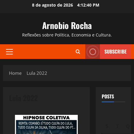
Skip
8 de agosto de 2026
4:12:41 PM
to
content
Arnobio Rocha
Reflexões sobre Política, Economia e Cultura.
SUBSCRIBE
Primary
Menu
Home
Lula 2022
Lula 2022
POSTS
S
T
Q