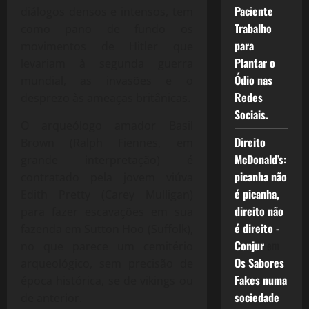
Paciente
diálogos densos e intensos, tem
Trabalho
como pano de fundo os
para
movimentos de Hitler que
Plantar o
levariam à segunda guerra
Ódio nas
mundial, as invasões e o
Redes
desprezo às ameaças britânicas.
Sociais.
O arqueólogo amador Basil
Direito
Brown (Ralph Fiennes, em
McDonald’s:
grande interpretação) é
picanha não
contratado pela jovem viúva
é picanha,
Edith Pretty (Carey Mulligan)
direito não
para fazer escavações em sua
é direito -
fazenda em Sutton Hoo (Suffolk),
Conjur
em
no que parece um cemitério
Os Sabores
arqueológico, sem precisão de
Fakes numa
época histórica, se de vikings ou
sociedade
de anterior.