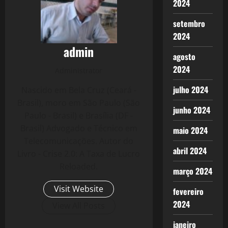
2024
setembro
2024
admin
agosto
2024
Administrator
julho 2024
Nascido em Bela Cruz (Ceará -
Brasil), moro em São Paulo (São
junho 2024
Paulo - Brasil) e Brasília (DF -
Brasil) Advogado e Técnico em
maio 2024
Telecomunicações. Autor do
abril 2024
Livro - Crise 2.0: A Taxa de Lucro
Reloaded.
março 2024
Visit Website
fevereiro
2024
View All Posts
janeiro