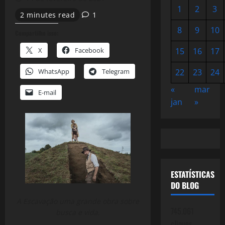
1
2
3
2 minutes read
1
8
9
10
Compartilhe isso:
X
Facebook
15
16
17
WhatsApp
Telegram
22
23
24
«
mar
E-mail
jan
»
ESTATÍSTICAS
DO BLOG
A Escavação uma grande obra sobre
745.061
busca e vida.
cliques