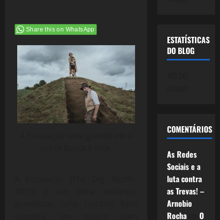
Share this on WhatsApp
ESTATÍSTICAS
DO BLOG
745.061
cliques
COMENTÁRIOS
A Escavação uma grande obra
sobre busca e vida.
As Redes
Sociais e a
luta contra
A Escavação (The Dig, Netflix,
as Trevas! –
2021) é um filme britânico
Arnobio
grandioso, uma história bem
Rocha
em
O
contada, um roteiro com