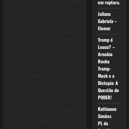
em ruptura.
Escavar é procurar pelo
Juliana
em
passado, é descer mais
Gabriela –
profundo na terra, causa tensão
Elomar
sobre o que encontrará, quais
os segredos que revelará,
Trump é
especialmente no momento em
Louco? –
que na “terra firme”, a vida está
Arnobio
em profunda ebulição, o risco
Rocha
em
iminente de uma guerra total, o
Trump-
que se discute é o presente e o
Musk e a
futuro parece incerto, o que
Distopia: A
parece um contrassenso que se
Questão do
escalve o passado.
PODER!
O filme mostra as micro relações
Kathianne
sendo tratadas com tanta
Simões
em
delicadeza e sutilezas, ao
PL da
mesmo tempo que na