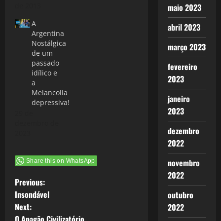
de 2013
maio 2023
A
abril 2023
Argentina
Nostálgica
março 2023
de um
passado
fevereiro
idílico e
2023
a
Melancolia
janeiro
depressiva!
2023
29 de
dezembro de
dezembro
2023
2022
novembro
Share this on WhatsApp
2022
P
Previous:
Insondável
outubro
o
Next:
2022
O Apagão Civilizatório.