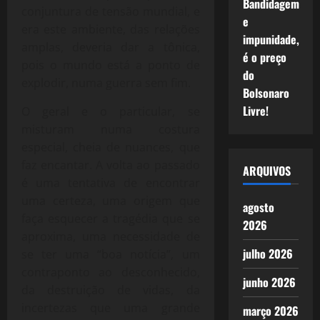
Bandidagem
conjuntura de tensão mundial, e
e
era este ambiente, das relações
impunidade,
amplas, deveria dar a tônica,
é o preço
pois o mundo está a ponto de
do
explodir, numa guerra sem fim.
Bolsonaro
Livre!
O geral e o particular, se
misturam numa costura
especial, cheia de nuances, que
faz encantar. A volta ao passado
ARQUIVOS
é uma tentativa de encontrar
uma certeza, uma origem que
agosto
faça esquecer a tragédia que se
2026
aproxima, uma necessidade de
julho 2026
se ter uma “boa notícia”, um
contraponto ao desconhecido,
junho 2026
da destruição de vidas, da
incertezas que uma grande
março 2026