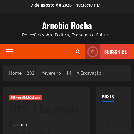
Skip
7 de agosto de 2026
10:38:11 PM
to
content
Arnobio Rocha
Reflexões sobre Política, Economia e Cultura.
SUBSCRIBE
Primary
Menu
Home
2021
fevereiro
14
A Escavação
POSTS
Filmes&Músicas
1789: A Escavação
admin
S
T
Q
14 de fevereiro de 2021