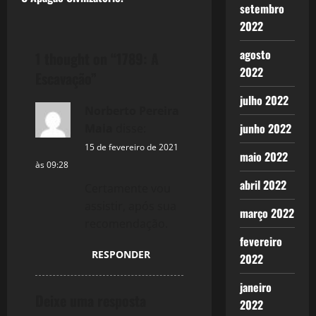
s
setembro
2022
t
agosto
1 thought on “
1789: A
n
2022
Escavação
”
a
julho 2022
Norberto Pereira
v
junho 2022
Maia
disse:
i
15 de fevereiro de 2021
maio 2022
às 09:28
g
abril 2022
Certamente vou
assistir, após sua
a
março 2022
recomendação.
t
fevereiro
RESPONDER
2022
i
janeiro
o
Deixe uma resposta
2022