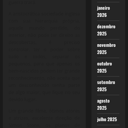
guerra trará.
janeiro
A aristocrática sociedade inglesa
2026
com sua hierarquia própria,
dezembro
aquele mundo perdido, do
2025
interior, não pode ter direito as
descobertas, é preciso
novembro
controlar, ter o poder sobre
2025
tudo e todos, separar os
outubro
pequenos, para que apenas os
2025
bem-nascidos podem ter grande
reconhecimento, não aceita que
setembro
um desconhecido tenha parte
2025
de algo maior, que fique no seu
devido lugar.
agosto
2025
Um grande filme, ótimos atores
e atrizes, excelente direção de
julho 2025
Simon Stone, os planos de