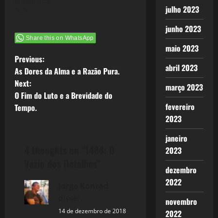
outubro de
julho 2023
2020
junho 2023
Share this on WhatsApp
maio 2023
P
Previous:
abril 2023
As Dores da Alma e a Razão Pura.
o
Next:
março 2023
O Fim do Luto e a Brevidade do
s
fevereiro
Tempo.
t
2023
janeiro
n
4 thoughts on “
1484: O
2023
a
Vazio dos Detalhes
”
dezembro
v
2022
Jorge Konrad
disse:
i
novembro
14 de dezembro de 2018
2022