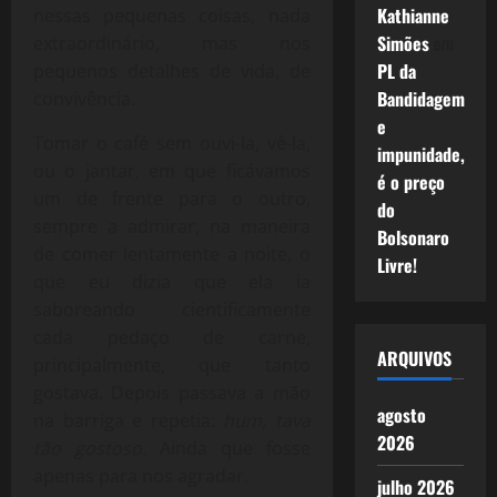
Kathianne
nessas pequenas coisas, nada
Simões
em
extraordinário, mas nos
PL da
pequenos detalhes de vida, de
Bandidagem
convivência.
e
Tomar o café sem ouvi-la, vê-la,
impunidade,
ou o jantar, em que ficávamos
é o preço
um de frente para o outro,
do
sempre a admirar, na maneira
Bolsonaro
de comer lentamente a noite, o
Livre!
que eu dizia que ela ia
saboreando cientificamente
cada pedaço de carne,
ARQUIVOS
principalmente, que tanto
gostava. Depois passava a mão
agosto
na barriga e repetia:
hum, tava
2026
tão gostoso.
Ainda que fosse
apenas para nos agradar.
julho 2026