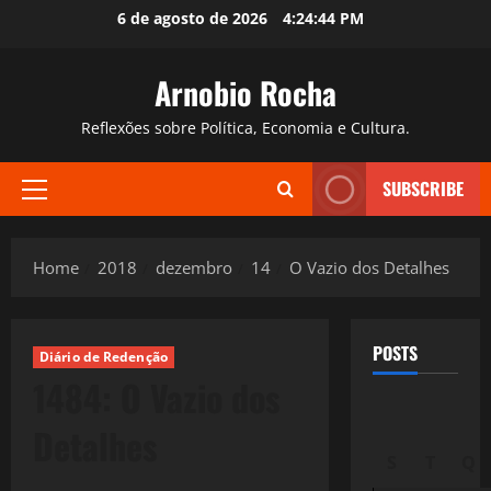
Skip
6 de agosto de 2026
4:24:45 PM
to
content
Arnobio Rocha
Reflexões sobre Política, Economia e Cultura.
SUBSCRIBE
Primary
Menu
Home
2018
dezembro
14
O Vazio dos Detalhes
POSTS
Diário de Redenção
1484: O Vazio dos
Detalhes
S
T
Q