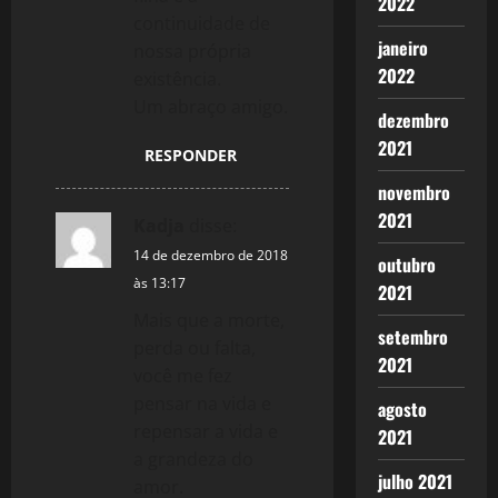
2022
continuidade de
janeiro
nossa própria
2022
existência.
Um abraço amigo.
dezembro
2021
RESPONDER
novembro
2021
Kadja
disse:
14 de dezembro de 2018
outubro
às 13:17
2021
Mais que a morte,
setembro
perda ou falta,
2021
você me fez
pensar na vida e
agosto
repensar a vida e
2021
a grandeza do
julho 2021
amor.