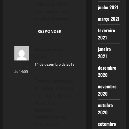
Beijo e abraços
junho 2021
para você e sua
março 2021
família, Arnóbio.
fevereiro
RESPONDER
2021
janeiro
Vera Pereira
2021
disse:
14 de dezembro de 2018
dezembro
às 14:05
2020
É triste, doloroso,
novembro
Arnóbio, já passei
2020
por istgo algumas
vezes e te
outubro
entendo
2020
perfeitamente.
setembro
Mas com o