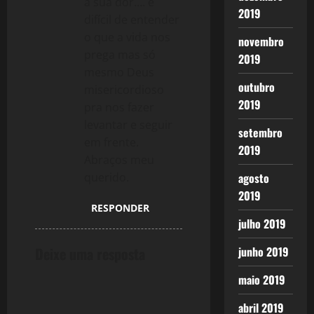
a sua dor…. e
2019
difícil de entender
o que a vida nos
novembro
prega mas só
2019
mesmo Deus
outubro
misericordioso
2019
pra nos fazer
levantar e seguir
setembro
em frente.
2019
Abraços meu
querido.
agosto
2019
RESPONDER
julho 2019
Deixe uma resposta
junho 2019
maio 2019
abril 2019