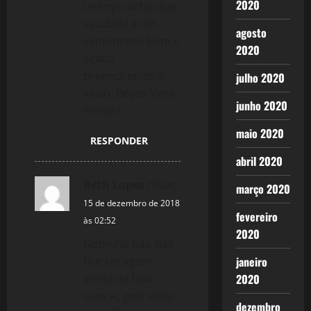
2020
tedmpo acho que
saudade é um
agosto
sentimento bom e
2020
acaba
preenchendo o
julho 2020
vazio. Beijos Vera
junho 2020
Pereira
maio 2020
RESPONDER
abril 2020
Beth Lopes
disse:
março 2020
15 de dezembro de 2018
fevereiro
às 02:52
2020
Nobinho não não
tive coragem
janeiro
ainde de falar
2020
com vc pois sinto
dezembro