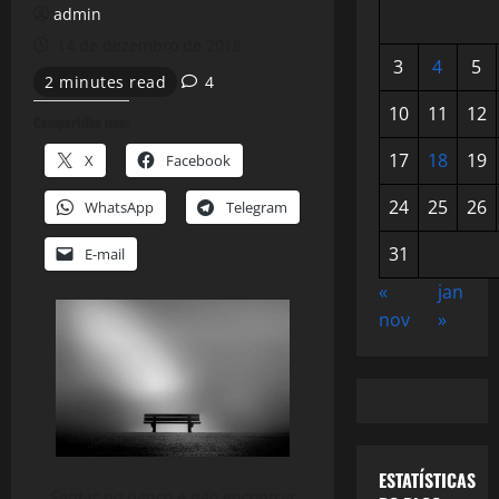
admin
14 de dezembro de 2018
3
4
5
2 minutes read
4
10
11
12
Compartilhe isso:
17
18
19
X
Facebook
24
25
26
WhatsApp
Telegram
31
E-mail
«
jan
nov
»
ESTATÍSTICAS
Sentar no banco e não encontrar