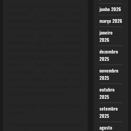
Aquele lugar já não é o mesmo,
junho 2026
celebrar a comida, bem
março 2026
elaborada, ou apenas um café
forte, a sua predileção, não tem
janeiro
o mesmo sabor, a mesma
2026
harmonia, até dos momentos
mais tensos que vivemos. Cada
dezembro
um de nós, seguirá a vida, com
2025
nossos limites, defeitos,
novembro
qualidades e superações,
2025
apenas algumas coisas não
retornarão e se acostumar com
outubro
isso, nem sempre é fácil.
2025
Talvez mude de lugar na mesa,
setembro
ou não.
2025
https://www.youtube.com/watch?
agosto