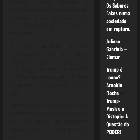
mudava nossos lugares e
Os Sabores
hábitos comuns, muitas vezes as
Fakes numa
palavras eram ásperas, pela
sociedade
pressa, pelo relógio que insistia
em ruptura.
em correr.
Juliana
em
O meu estresse e de
Gabriela –
preocupação com as horas,
Elomar
infelizmente passou para ela,
Trump é
que exigia da irmã a mesma
Louco? –
urgência do tempo, do trânsito,
Arnobio
do horário do Rosário ou da
Rocha
em
USP.
Trump-
Sentar no “meu” lugar e não ter
Musk e a
a presença dela, é que faz cair a
Distopia: A
ficha da perda, as pequenas
Questão do
coisas, o vazio, o procurar e não
PODER!
achar. A Felicidade estava só