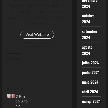
novembro
Brasil) Advogado e Técnico em
2024
Telecomunicações. Autor do
outubro
Livro - Crise 2.0: A Taxa de Lucro
2024
Reloaded.
setembro
Visit Website
2024
View All Posts
agosto
2024
Curtir isso:
julho 2024
junho 2024
maio 2024
Relacionado
abril 2024
O Fim
março 2024
do Luto
e a