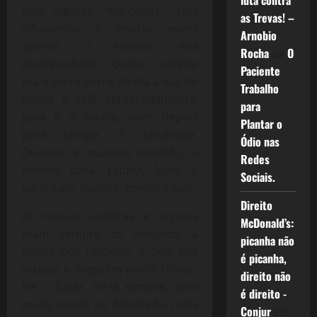
luta contra
dois lugares “marcados”. Nos
as Trevas! –
olhávamos e muitas vezes
Arnobio
apenas o silêncio nos
Rocha
em
O
acompanhava. Quase sempre
Paciente
era o corre-corre do dia a dia, de
Trabalho
tomar o café apressadamente,
para
para ir à escola, anos depois
Plantar o
para chegar à faculdade.
Ódio nas
Quantas e quantas manhãs, a
Redes
mesma cena, rápida, fazer o
Sociais.
suco, café, tapioca, comer e sair.
Direito
As nossas cadeiras e lugares
McDonald’s:
eram sempre os mesmos, a
picanha não
minha por respeito, a dela por
é picanha,
ocupar e ninguém podia tomar-
direito não
lhe o lugar. Vê-la sempre, com
é direito -
muita saúde, ou debilitada, nada
Conjur
em