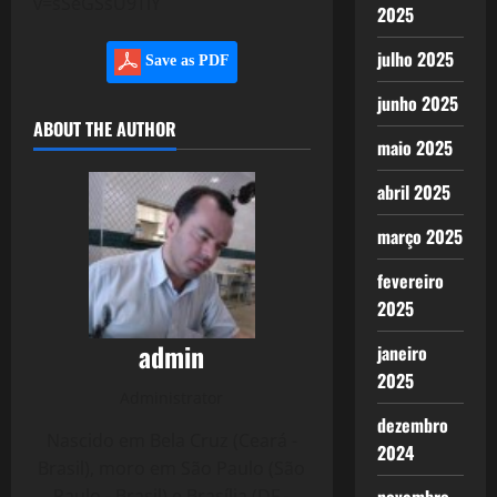
v=sSeGSsU9TlY
2025
julho 2025
Save as PDF
junho 2025
ABOUT THE AUTHOR
maio 2025
abril 2025
março 2025
fevereiro
2025
admin
janeiro
2025
Administrator
dezembro
Nascido em Bela Cruz (Ceará -
2024
Brasil), moro em São Paulo (São
Paulo - Brasil) e Brasília (DF -