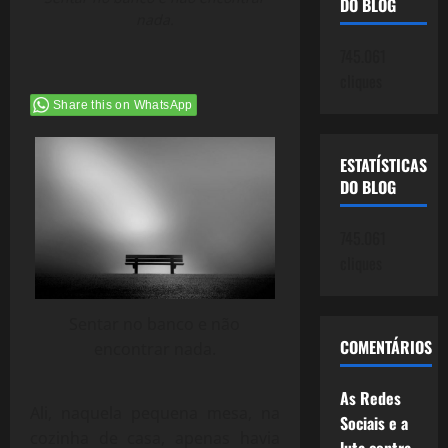
DO BLOG
nada.
745.061
cliques
Share this on WhatsApp
ESTATÍSTICAS
DO BLOG
745.061
cliques
Sentar no banco e não
COMENTÁRIOS
encontrar nada.
As Redes
Ali, naquela pequena mesa, na
Sociais e a
cozinha de casa, apenas havia