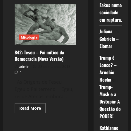
893:
Fakes numa
Grécia:
O
sociedade
eterno
retorno
em ruptura.
(Nova
Versão)
Juliana
em
Mitologia
Gabriela –
Elomar
842: Teseu – Pai mítico da
Trump é
Democracia (Nova Versão)
Louco? –
admin
23 de maio de 2013
Arnobio
1
Rocha
em
As Origens de Teseu
Trump-
Egeu o Pai terreno Egeu,
Musk e a
rei de Atenas, embora...
Distopia: A
Read
Questão do
Read More
more
PODER!
about
842:
Teseu
Kathianne
–