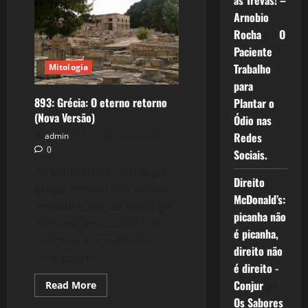
as Trevas! –
Labirinto
Ideológico
Arnobio
do
Kapital.
Rocha
em
O
Paciente
Trabalho
Mitologia
para
893: Grécia: O eterno retorno
Plantar o
(Nova Versão)
Ódio nas
Redes
admin
12 de agosto de 2013
0
Sociais.
Ao estudarmos mitologia
Direito
grega, mesmo sua versão,
McDonald’s:
empobrecida, da Mitologia
picanha não
Romana, impossível não
é picanha,
ficarmos maravilhados
direito não
com aquele...
é direito -
Conjur
em
Read
Read More
more
Os Sabores
about