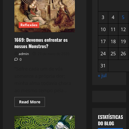
3
4
5
Reflexões
10
11
12
1669: Devemos enfrentar os
17
18
19
nossos Monstros?
24
25
26
admin
21 de maio de 2020
0
31
“Sofre cada um de vós
« jul
somente a própria dor;
minha alma todavia chora
ao mesmo tempo pela...
Read
Read More
more
about
1669:
ESTATÍSTICAS
Devemos
enfrentar
DO BLOG
os