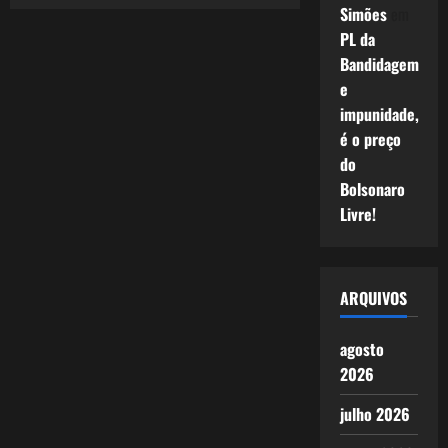
Pai
Simões
em
mítico
da
PL da
Democracia
(Nova
Bandidagem
Versão)
e
impunidade,
é o preço
do
Bolsonaro
Livre!
ARQUIVOS
agosto
2026
julho 2026