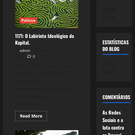
nossos
Monstros?
745.061
cliques
Política
1171: O Labirinto Ideológico do
ESTATÍSTICAS
Kapital.
DO BLOG
admin
26 de setembro de
2014
0
745.061
O Kapital nos torna pasta
cliques
comum, nos diluiu ao
máximo, nos
despersonalizando para
que ninguém se
COMENTÁRIOS
identifique,...
As Redes
Read
Read More
Sociais e a
more
about
luta contra
1171:
O