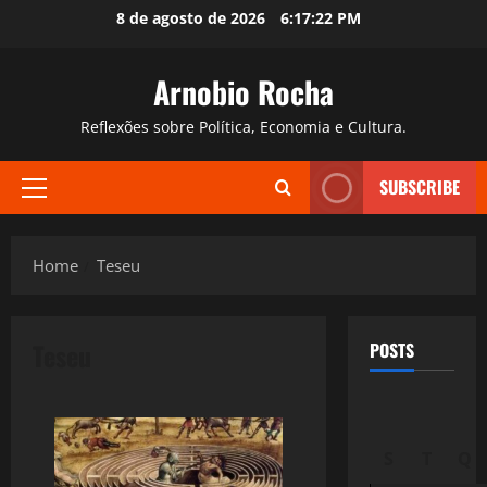
Skip
8 de agosto de 2026
6:17:23 PM
to
content
Arnobio Rocha
Reflexões sobre Política, Economia e Cultura.
SUBSCRIBE
Primary
Menu
Home
Teseu
Teseu
POSTS
S
T
Q