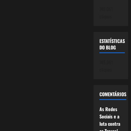
depois
de
745.061
2013.
cliques
ESTATÍSTICAS
DO BLOG
745.061
cliques
COMENTÁRIOS
As Redes
Sociais e a
luta contra