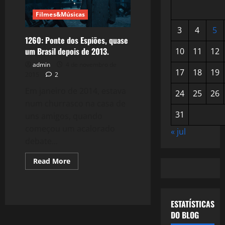
Filmes&Músicas
3
4
5
1260: Ponte dos Espiões, quase
um Brasil depois de 2013.
10
11
12
admin
4 de novembro de
17
18
19
2015
2
Em janeiro de 2014, estava
24
25
26
num churrasco na casa de
31
uns amigos, quando
começou um acalorado
« jul
debate...
Read
Read More
more
about
1260:
Ponte
dos
ESTATÍSTICAS
Espiões,
quase
DO BLOG
um
Brasil