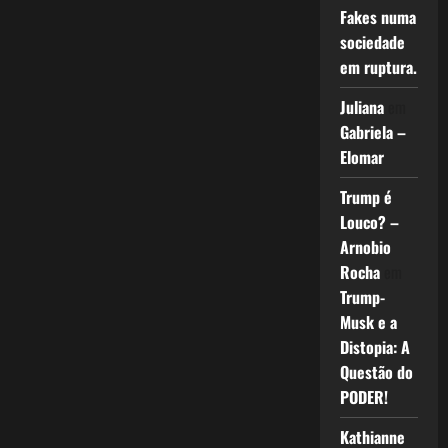
Fakes numa
sociedade
em ruptura.
Juliana
em
Gabriela –
Elomar
Trump é
Louco? –
Arnobio
Rocha
em
Trump-
Musk e a
Distopia: A
Questão do
PODER!
Kathianne