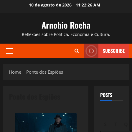
Skip
10 de agosto de 2026
11:22:27 AM
to
content
Arnobio Rocha
Reflexões sobre Política, Economia e Cultura.
SUBSCRIBE
Primary
Menu
Home
Ponte dos Espiões
Ponte dos Espiões
POSTS
S
T
Q