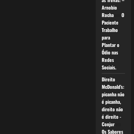
as Trevas! –
Arnobio
Rocha
em
O
Paciente
Trabalho
para
Plantar o
Ódio nas
Redes
Sociais.
Direito
McDonald’s:
picanha não
é picanha,
direito não
é direito -
Conjur
em
Os Sabores