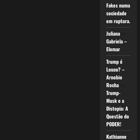
Fakes numa
sociedade
em ruptura.
Juliana
em
Gabriela –
Elomar
Trump é
Louco? –
Arnobio
Rocha
em
Trump-
Musk e a
Distopia: A
Questão do
PODER!
Kathianne