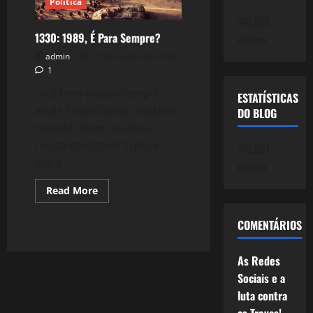
Política
745.061
1330: 1989, É Para Sempre?
cliques
admin
15 de agosto de 2016
1
“Até bem pouco tempo
ESTATÍSTICAS
atrás Poderíamos mudar o
DO BLOG
mundo Quem roubou
nossa coragem? Tudo é
745.061
dor E...
cliques
Read
Read More
more
about
1330:
COMENTÁRIOS
1989,
É
Para
Sempre?
As Redes
Sociais e a
luta contra