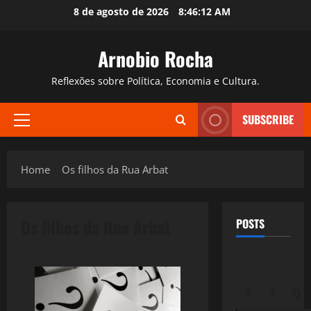
Skip
8 de agosto de 2026
8:46:13 AM
to
content
Arnobio Rocha
Reflexões sobre Política, Economia e Cultura.
SUBSCRIBE
Primary
Menu
Home
Os filhos da Rua Arbat
Os filhos da Rua Arbat
POSTS
S
T
Q