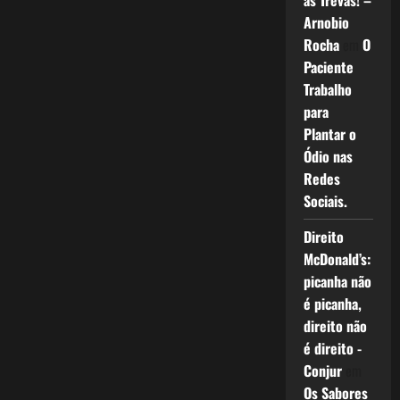
as Trevas! –
Arnobio
Rocha
em
O
Paciente
Trabalho
para
Plantar o
Ódio nas
Redes
Sociais.
Direito
McDonald’s:
picanha não
é picanha,
direito não
é direito -
Conjur
em
Os Sabores