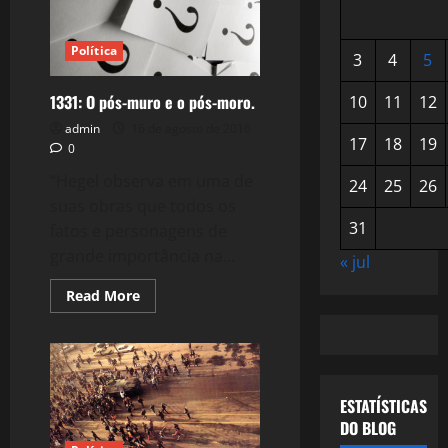
Política
3
4
5
1331: O pós-muro e o pós-moro.
10
11
12
admin
16 de agosto de 2016
17
18
19
0
“Hegel observa em uma de
24
25
26
suas obras que todos os
31
fatos e personagens de
grande importância na...
« jul
Read
Read More
more
about
1331:
O
pós-
muro
e
ESTATÍSTICAS
o
pós-
DO BLOG
moro.