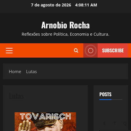
Skip
7 de agosto de 2026
4:08:12 AM
to
content
Arnobio Rocha
Reflexões sobre Política, Economia e Cultura.
SUBSCRIBE
Primary
Menu
Home
Lutas
Lutas
POSTS
S
T
Q