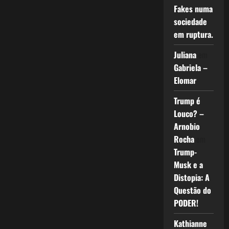
Fakes numa
sociedade
em ruptura.
Juliana
em
Gabriela –
Elomar
Trump é
Louco? –
Arnobio
Rocha
em
Trump-
Musk e a
Distopia: A
Questão do
PODER!
Kathianne