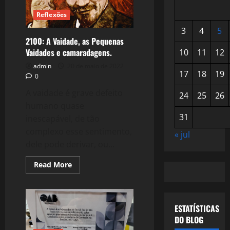
Reflexões
3
4
5
2100: A Vaidade, as Pequenas
Vaidades e camaradagens.
10
11
12
admin
20 de maio de 2022
17
18
19
0
A vaidade é grave defeito
24
25
26
humano quase
31
inescapável, de tão
complexo esse sentimento,
« jul
dele pode derivar, ou...
Read
Read More
more
about
2100:
A
Vaidade,
as
ESTATÍSTICAS
Pequenas
DO BLOG
Vaidades
e