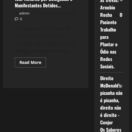
as Trevas! –
Manifestantes Detidos…
Arnobio
admin
4 de fevereiro de 2021
Rocha
em
O
0
Paciente
Por volta das 21 horas de
Trabalho
ontem, 03.02, comecei a
para
receber mensagens de um
Plantar o
colega advogado dando...
Ódio nas
Redes
Read
Read More
Sociais.
more
about
Tour
Direito
Noturno
por
McDonald’s:
Delegacias
e
picanha não
Manifestantes
Detidos…
é picanha,
direito não
é direito -
Conjur
em
Os Sabores