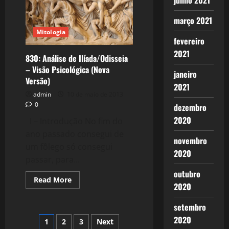
junho 2021
(Nova
Versão)
março 2021
Mitologia
fevereiro
2021
830: Análise de Ilíada/Odisseia
– Visão Psicológica (Nova
janeiro
Versão)
2021
admin
10 de maio de 2013
0
dezembro
2020
I – Introdução No fim do
ano passado consegui de
novembro
um fôlego só consegui
2020
passar, para...
outubro
Read
Read More
2020
more
about
830:
setembro
Análise
de
Paginação
2020
1
2
3
Next
Ilíada/Odisseia