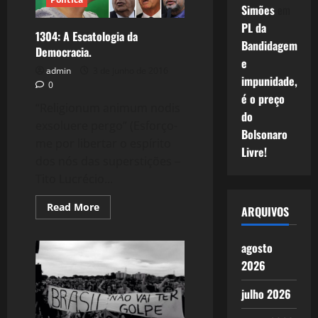
Simões
em
PL da
1304: A Escatologia da
Bandidagem
Democracia.
e
admin
3 de junho de 2016
impunidade,
0
é o preço
“Religionum animum nodis
do
exsoluere pergo” (Esforço-
Bolsonaro
me por libertar o espírito
Livre!
dos nós das superstições –
Tito Lucrécio...
Read
Read More
ARQUIVOS
more
about
1304:
A
agosto
Escatologia
2026
da
Democracia.
julho 2026