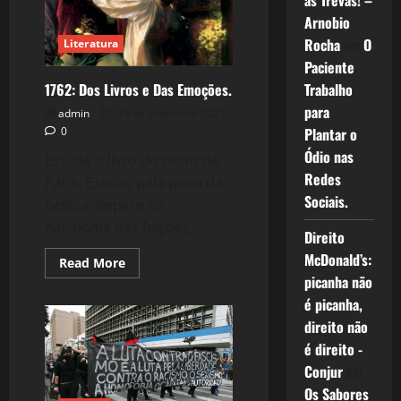
as Trevas! –
Nos
Dignifica.
Arnobio
Rocha
em
O
Literatura
Paciente
1762: Dos Livros e Das Emoções.
Trabalho
para
admin
19 de janeiro de 2021
0
Plantar o
Ódio nas
Estude o livro do rosto de
Redes
Páris, Escrito pela pena da
Sociais.
beleza. Repare na
harmonia das feições,...
Direito
McDonald’s:
Read
Read More
more
picanha não
about
1762:
é picanha,
Dos
Livros
direito não
e
é direito -
Das
Emoções.
Conjur
em
Os Sabores