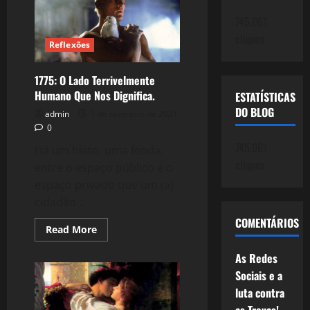
ao
nosso
745.061
Odisseus.
cliques
Reflexões
1775: O Lado Terrivelmente
Humano Que Nos Dignifica.
ESTATÍSTICAS
DO BLOG
admin
1 de fevereiro de 2021
0
745.061
Há um hiato, uma fenda,
cliques
entre o espaço público e o
espaço privado que um (a)
cidadão...
COMENTÁRIOS
Read
Read More
more
about
As Redes
1775:
O
Sociais e a
Lado
Terrivelmente
luta contra
Humano
Que