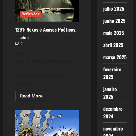
julho 2025
Reflexões
junho 2025
1291: Nexos e Acasos Poéticos.
maio 2025
admin
27 de abril de 2016
2
abril 2025
“Vou desfazer a caligem
março 2025
que os olhos brilhantes te
cobre que distinguir
fevereiro
facilmente consigas os
2025
deuses e...
janeiro
Read
2025
Read More
more
about
dezembro
1291:
Nexos
2024
e
Acasos
Poéticos.
novembro