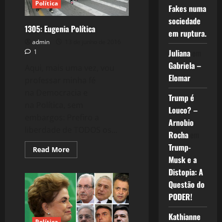
Política
Fakes numa
sociedade
1305: Eugenia Política
em ruptura.
admin
13 de junho de 2016
Juliana
em
1
Gabriela –
Aqui, mais uma vez, vou
Elomar
professar minha fé
na Democracia e
Trump é
na Política, sem
Louco? –
embargos: Prefiro a
Arnobio
liberdade de TODOS os...
Rocha
em
Trump-
Read
Read More
more
Musk e a
about
1305:
Distopia: A
Eugenia
Questão do
Política
PODER!
Kathianne
Política