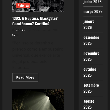
junho 2026
Política
março 2026
1303: A Ruptura: Blackgate?
janeiro
Guantánamo? Curitiba?
2026
admin
29 de maio de 2016
0
dezembro
“Por isso te detenho e
2025
prendo como a embusteiro
novembro
universal, que exerce arte
2025
ilegal proibida pelo
Estado....
outubro
2025
Read
Read More
more
about
setembro
1303:
2025
A
Ruptura:
Blackgate?
agosto
Guantánamo?
Curitiba?
2025