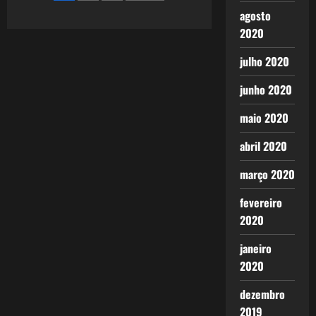
–
Visão
de
agosto
Psicológica
(Nova
2020
Versão)
posts
julho 2020
junho 2020
maio 2020
abril 2020
março 2020
fevereiro
2020
janeiro
2020
dezembro
2019