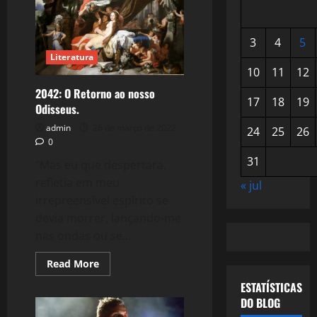
3
4
5
Literatura
10
11
12
2042: O Retorno ao nosso
17
18
19
Odisseus.
admin
26 de março de 2022
24
25
26
0
31
“Mas eu que despertara,
refletia em meu
« jul
irrepreensível espírito se
devia morrer, lançando-me
nas ondas ou se...
Read
Read More
more
about
ESTATÍSTICAS
2042:
DO BLOG
O
Retorno