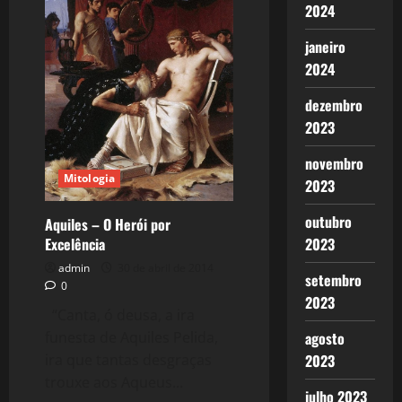
da
2024
Grécia
e
janeiro
os
Segredos
2024
do
Kapital.
dezembro
2023
novembro
Mitologia
2023
outubro
Aquiles – O Herói por
Excelência
2023
admin
30 de abril de 2014
setembro
0
2023
“Canta, ó deusa, a ira
funesta de Aquiles Pelida,
agosto
ira que tantas desgraças
2023
trouxe aos Aqueus...
julho 2023