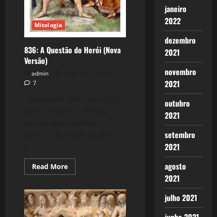
janeiro
2022
Mitologia
dezembro
836: A Questão do Herói (Nova
2021
Versão)
novembro
admin
14 de maio de 2013
2021
7
Amanheci com um artigo
outubro
sobre Aquiles, o Pélida,
2021
pronto para escrever,
setembro
como já escrevera sobre
2021
a...
agosto
Read
Read More
more
2021
about
836:
A
julho 2021
Questão
do
Herói