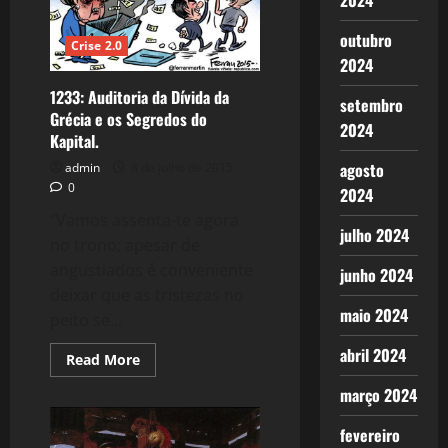
2024
outubro
Crise 2.0
2024
1233: Auditoria da Dívida da
setembro
Grécia e os Segredos do
2024
Kapital.
agosto
admin
8 de julho de 2015
0
2024
“Vamos assenta-te agora
julho 2024
no trono; apesar de
angustiados é conveniente
junho 2024
deixar que as tristezas no
maio 2024
peito se...
abril 2024
Read
Read More
more
about
março 2024
1233:
Auditoria
da
fevereiro
Dívida