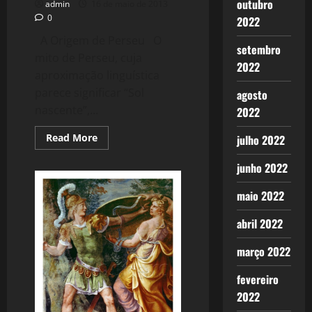
outubro
admin
16 de maio de 2013
0
2022
A Origem de Perseu O
setembro
mito de Perseu, cuja
2022
aproximação linguística
parece significar “Sol
agosto
nascente”,...
2022
Read
Read More
julho 2022
more
about
junho 2022
838:
Perseu
e
maio 2022
Medusa
(Nova
Versão)
abril 2022
março 2022
fevereiro
2022