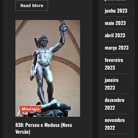
Read
Read More
more
junho 2023
about
Aquiles
maio 2023
–
O
Herói
abril 2023
por
Excelência
março 2023
fevereiro
2023
janeiro
2023
dezembro
2022
Mitologia
novembro
838: Perseu e Medusa (Nova
2022
Versão)