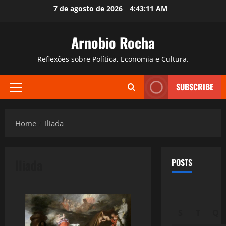
Skip
7 de agosto de 2026
4:43:12 AM
to
content
Arnobio Rocha
Reflexões sobre Política, Economia e Cultura.
SUBSCRIBE
Primary
Menu
Home
Iliada
Iliada
POSTS
S
T
Q