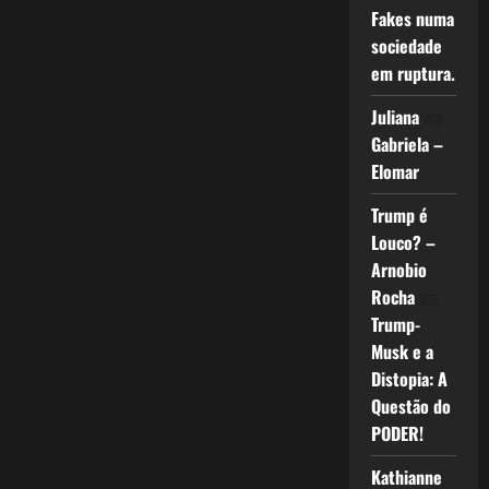
Fakes numa
sociedade
em ruptura.
Juliana
em
Gabriela –
Elomar
Trump é
Louco? –
Arnobio
Rocha
em
Trump-
Musk e a
Distopia: A
Questão do
PODER!
Kathianne