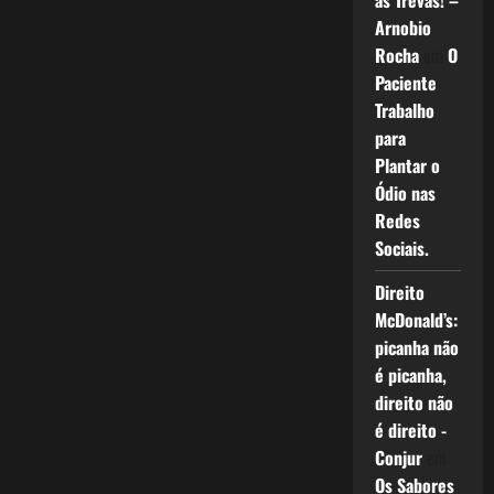
as Trevas! –
Arnobio
Rocha
em
O
Paciente
Trabalho
para
Plantar o
Ódio nas
Redes
Sociais.
Direito
McDonald’s:
picanha não
é picanha,
direito não
é direito -
Conjur
em
Os Sabores