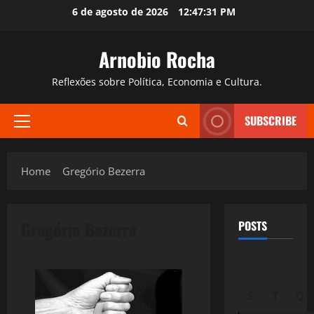
Skip
6 de agosto de 2026
12:47:32 PM
to
content
Arnobio Rocha
Reflexões sobre Política, Economia e Cultura.
SUBSCRIBE
Primary
Menu
Home
Gregório Bezerra
Gregório Bezerra
POSTS
S
T
Q