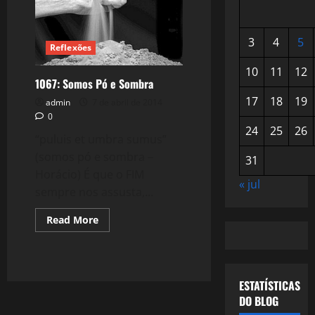
3
4
5
Reflexões
10
11
12
1067: Somos Pó e Sombra
17
18
19
admin
7 de abril de 2014
0
24
25
26
“puluis et umbra sumus”
(somos pó e sombra –
31
Horácio) É que o FIM
« jul
sempre nos assusta,...
Read
Read More
more
about
1067:
Somos
Pó
e
ESTATÍSTICAS
Sombra
DO BLOG