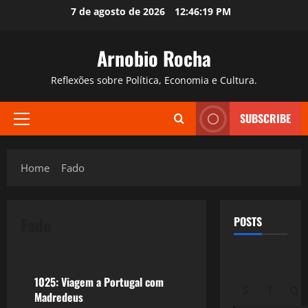
Skip
7 de agosto de 2026
12:46:20 PM
to
content
Arnobio Rocha
Reflexões sobre Política, Economia e Cultura.
SUBSCRIBE
Primary
Menu
Home
Fado
Fado
POSTS
Filmes&Músicas
1025: Viagem a Portugal com
S
T
Q
Madredeus