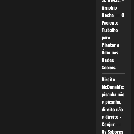
as Trevas! –
Arnobio
Rocha
em
O
Paciente
Trabalho
para
Plantar o
Ódio nas
Redes
Sociais.
Direito
McDonald’s:
picanha não
é picanha,
direito não
é direito -
Conjur
em
Os Sabores