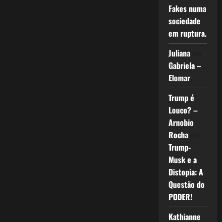
Fakes numa
sociedade
em ruptura.
Juliana
em
Gabriela –
Elomar
Trump é
Louco? –
Arnobio
Rocha
em
Trump-
Musk e a
Distopia: A
Questão do
PODER!
Kathianne