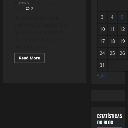
admin
12 de fevereiro de
2014
2
3
4
5
“Eu só conheço Esse
caminho Do Paraíso” ( O
10
11
12
paraíso – Letra/música:
Pedro Ayres Magalhães) É
17
18
19
que tem coisas...
24
25
26
Read
Read More
more
31
about
1025:
Viagem
« jul
a
Portugal
com
Madredeus
ESTATÍSTICAS
DO BLOG