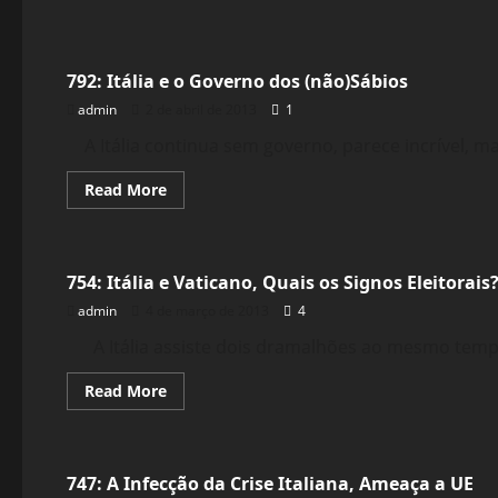
Crise 2.0
792: Itália e o Governo dos (não)Sábios
admin
2 de abril de 2013
1
A Itália continua sem governo, parece incrível, ma
Read
Read More
more
about
Crise 2.0
792:
Itália
e
754: Itália e Vaticano, Quais os Signos Eleitorais
o
Governo
admin
4 de março de 2013
4
dos
(não)Sábios
A Itália assiste dois dramalhões ao mesmo tempo,
Read
Read More
more
about
Crise 2.0
754:
Itália
e
747: A Infecção da Crise Italiana, Ameaça a UE
Vaticano,