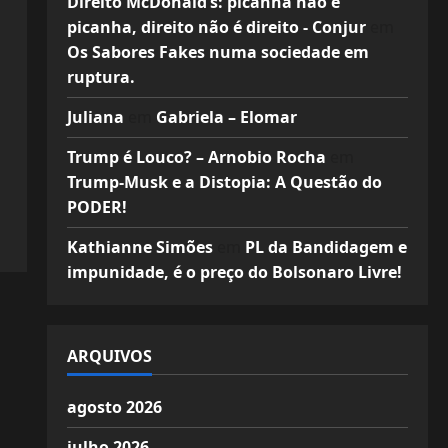
Direito McDonald’s: picanha não é
picanha, direito não é direito - Conjur
em
Os Sabores Fakes numa sociedade em
ruptura.
Juliana
em
Gabriela – Elomar
Trump é Louco? – Arnobio Rocha
em
Trump-Musk e a Distopia: A Questão do
PODER!
Kathianne Simões
em
PL da Bandidagem e
impunidade, é o preço do Bolsonaro Livre!
ARQUIVOS
agosto 2026
julho 2026