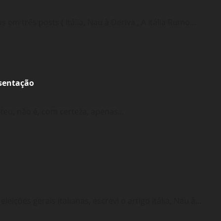
m três posts ( Itália, Nau à Deriva , A Itália Rumo...
esentação
teu, não é, com certeza, apenas...
ições gerais italianas, escrevi o artigo Itália, Nau à...