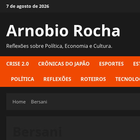
Skip
7 de agosto de 2026
to
content
Arnobio Rocha
Reflexões sobre Política, Economia e Cultura.
CRISE 2.0
CRÔNICAS DO JAPÃO
ESPORTES
ES
POLÍTICA
REFLEXÕES
ROTEIROS
TECNOLO
Home
Bersani
Bersani