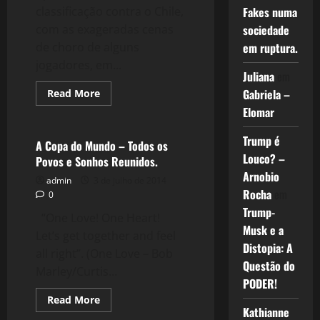
classificação contra o Chile,
Fakes numa
com as exageradas cenas
sociedade
de choro de alguns
em ruptura.
jogadores, em...
Juliana
em
Read
Gabriela –
Read More
more
Esportes
Elomar
about
Brasil
2
Trump é
x
A Copa do Mundo – Todos os
1
Louco? –
Povos e Sonhos Reunidos.
Colômbia
–
Arnobio
admin
3 de julho de 2014
Vencendo
o
Rocha
em
0
Medo
Trump-
e
“One Love! One Heart!
aos
Musk e a
ABUTRES
Let’s get together and feel
Distopia: A
all right”. (One Love – Bob
Questão do
Marley/Curtis...
PODER!
Read
Read More
more
Kathianne
Esportes
about