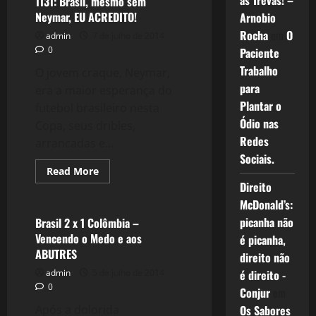
as Trevas! –
1131: Brasil, mesmo sem
7
Neymar, EU ACREDITO!
Arnobio
Alemanha
–
Rocha
em
O
admin
7 de julho de 2014
O
Desastre
0
Paciente
do
Mineirão
Trabalho
O jovem craque, Neymar,
para
era a maior esperança do
Plantar o
futebol brasileiro nesta
Ódio nas
Copa, seus dribles,
Redes
arrancadas e...
Sociais.
Read
Read More
more
Direito
Esportes
about
1131:
McDonald’s:
Brasil,
mesmo
picanha não
Brasil 2 x 1 Colômbia –
sem
Vencendo o Medo e aos
é picanha,
Neymar,
EU
ABUTRES
direito não
ACREDITO!
admin
5 de julho de 2014
é direito -
0
Conjur
em
Após a dolorida
Os Sabores