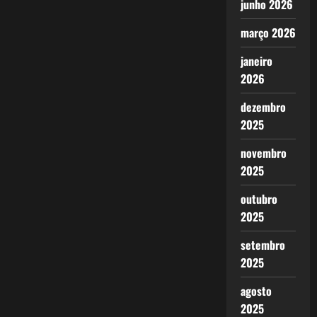
junho 2026
e
o
Reconhecimento
março 2026
ao
Aldo
Rebelo
janeiro
2026
dezembro
2025
novembro
2025
outubro
2025
setembro
2025
agosto
2025