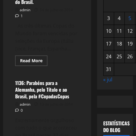
do Brasil.
admin
14 de julho de 2014
1
3
4
5
As três últimas Copas do
10
11
12
Mundo foram vencidas por
seleções da Europa (Itália
17
18
19
(vice, França), Espanha...
24
25
26
Read
Read More
more
Esportes
about
31
1137:
Os
« jul
"Milagres"
1136: Parabéns para a
de
Alemanha, pelo Título e ao
Espanha
e
Brasil, pela #CopadasCopas
Alemanha
e
admin
13 de julho de 2014
A
0
reestruturação
do
Extremamente orgulhoso
Brasil.
ESTATÍSTICAS
com tudo o que aconteceu
DO BLOG
no Brasil nestes 32 dias,