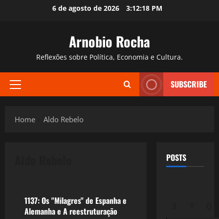
Skip
6 de agosto de 2026
3:12:19 PM
to
content
Arnobio Rocha
Reflexões sobre Política, Economia e Cultura.
SUBSCRIBE
Primary
Menu
Home
Aldo Rebelo
Aldo Rebelo
POSTS
Esportes
1137: Os "Milagres" de Espanha e
S
T
Q
Alemanha e A reestruturação