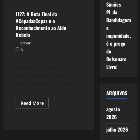
Simões
em
A
Copa
PL da
do
1127: A Reta Final da
Mundo
Bandidagem
#CopadasCopas e o
–
Todos
Reconhecimento ao Aldo
e
os
Rebelo
Povos
impunidade,
e
é o preço
admin
2 de julho de 2014
Sonhos
Reunidos.
0
do
Bolsonaro
A espetacular Copa do
Livre!
Mundo no Brasil, agora
reconhecida e cantada
como uma das maiores e
melhores...
ARQUIVOS
Read
Read More
more
agosto
about
1127:
2026
A
Reta
julho 2026
Final
da
#CopadasCopas