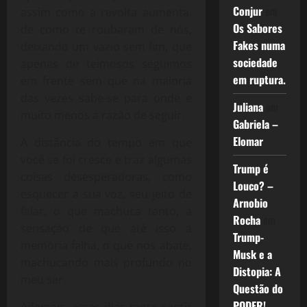
Conjur
em
assim como a revolta aumenta,
Os Sabores
de como te roubaram de nós,
Fakes numa
deixando um vazio sem fim, que
sociedade
apenas de teimosos seguimos
em ruptura.
em frente sem que na maioria
das vezes sabe-se para onde e
Juliana
em
muito menos a razão de seguir.
Gabriela –
Elomar
A distância do tempo em que
você se foi cresce e traz algumas
Trump é
coisas desesperadoras, como
Louco? –
esquecer a sua voz, seu jeito de
Arnobio
falar, o que machuca tanto, a
Rocha
em
sensação de que até isso a
Trump-
memória falha, o que nos abate,
Musk e a
machucando mais profundo no
Distopia: A
meu ser.
Questão do
PODER!