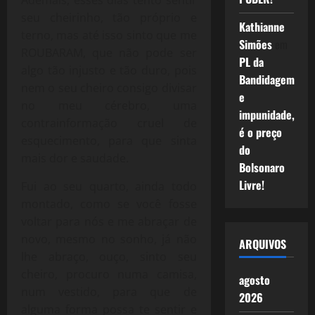
Ademais, esses dias tento sentir
seu cheirinho, tão próprio e
Kathianne
terno, mas até isso sinto que me
Simões
em
ROUBARAM, que não pode ser
PL da
algo tão injusto e tão duro, pois
Bandidagem
nem o seu cheiro consigo divisar
e
no meu cérebro, uma
impunidade,
contrainformação cruel de
é o preço
esquecimento, para que sinta
do
mais dor e saudade.
Bolsonaro
Livre!
Fui ao seu quarto, ainda todo
montado, como se você fosse
voltar para nós e me abraçar de
novo, mesmo no sonho, já não
ARQUIVOS
lhe abraço, ouço, sinto seu
cheiro, procuro numa camisa,
agosto
num vestido, para que de
2026
alguma forma possa te sentir e