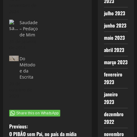
2023
novembro de
2024
julho 2023
Saudade
junho 2023
– Pedaço
de Mim
maio 2023
31 de janeiro
de 2014
abril 2023
Do
março 2023
Método
e da
fevereiro
Escrita
2023
20 de
outubro de
janeiro
2020
2023
dezembro
Share this on WhatsApp
2022
P
Previous:
O PIBÃO sem Pai, no país da mídia
novembro