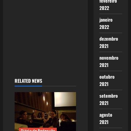
fevereiro
o
2022
n
janeiro
2022
dezembro
2021
novembro
2021
outubro
RELATED NEWS
2021
setembro
2021
agosto
2021
Diário de Redenção