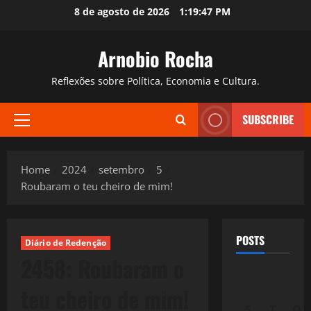
Skip
8 de agosto de 2026
1:19:48 PM
to
content
Arnobio Rocha
Reflexões sobre Política, Economia e Cultura.
SUBSCRIBE
Primary
Menu
Home
2024
setembro
5
Roubaram o teu cheiro de mim!
POSTS
Diário de Redenção
2458: Roubaram o
teu cheiro de mim!
S
T
Q