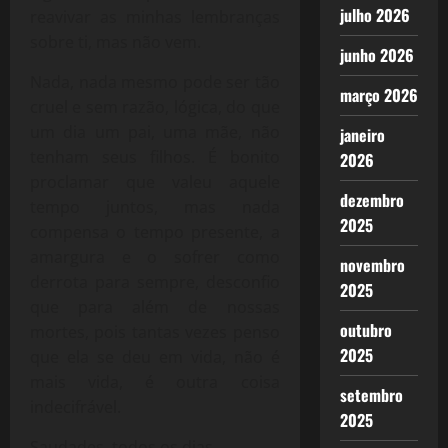
julho 2026
reavivar as minhas lembranças
sobre ti, mas não vem.
junho 2026
Nada, nada mesmo pode ser tão
março 2026
cruel e sem razão, lógica, do que
um dia um pai, uma mãe, não
janeiro
tenham seus filhos. É bonito
2026
proclamar que valeu aquele
dezembro
tempo juntos, mas nada
2025
compensa o tempo presente, a
amargura e o sofrer como
novembro
derrota para sempre, desconfio
2025
que para além de nossas
outubro
mortes, pois tantas vezes penso
2025
que ela se deu em vida, não é
mais vida, é outra coisa
setembro
indecifrável.
2025
Saudades, todos os dias.