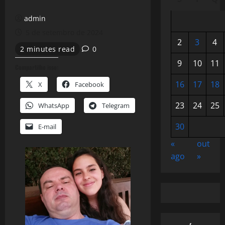
admin
5 de setembro de 2024
2
3
4
2 minutes read
0
9
10
11
Compartilhe isso:
16
17
18
X
Facebook
23
24
25
WhatsApp
Telegram
30
E-mail
«
out
ago
»