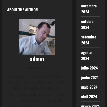
novembro
ABOUT THE AUTHOR
2024
outubro
2024
setembro
2024
agosto
admin
2024
julho 2024
Administrator
Nascido em Bela Cruz (Ceará -
junho 2024
Brasil), moro em São Paulo (São
maio 2024
Paulo - Brasil) e Brasília (DF -
Brasil) Advogado e Técnico em
abril 2024
Telecomunicações. Autor do
março 2024
Livro - Crise 2.0: A Taxa de Lucro