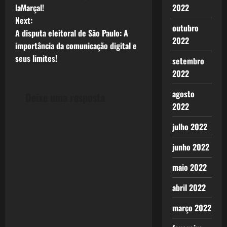
o
laMarçal!
2022
Next:
s
outubro
A disputa eleitoral de São Paulo: A
2022
t
importância da comunicação digital e
seus limites!
setembro
n
2022
a
agosto
Deixe uma resposta
2022
v
julho 2022
i
junho 2022
g
maio 2022
a
abril 2022
t
março 2022
i