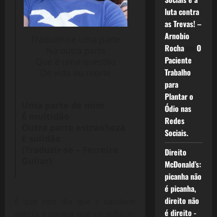
luta contra
as Trevas! –
Arnobio
Traduzir-se uma parte
Rocha
em
O
Na outra parte
Paciente
Que é uma questão
Trabalho
De vida ou morte
para
Plantar o
Uma parte de mim
Ódio nas
É multidão
Redes
Outra parte estranheza
Sociais.
E solidão
(Traduzir-se – Ferreira
Direito
Gullar)
McDonald’s:
picanha não
é picanha,
direito não
É que tem dia que a saudade
é direito -
aperta e parece que vai sufocar,