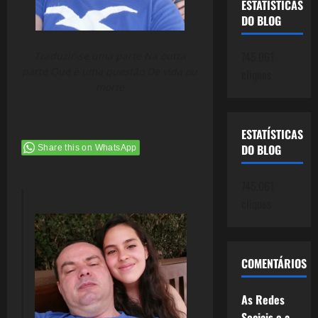
ESTATÍSTICAS
DO BLOG
745.061
Traduzir-se uma parte Na outra
parte Que é uma questão De vida ou
cliques
morte
ESTATÍSTICAS
DO BLOG
Share this on WhatsApp
745.061
cliques
COMENTÁRIOS
As Redes
Sociais e a